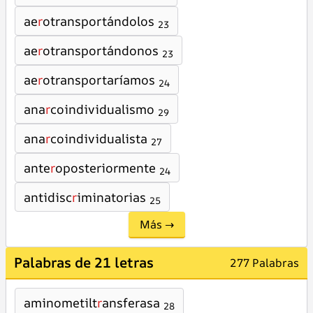
ae
r
otransportándolos
23
ae
r
otransportándonos
23
ae
r
otransportaríamos
24
ana
r
coindividualismo
29
ana
r
coindividualista
27
ante
r
oposteriormente
24
antidisc
r
iminatorias
25
Más →
Palabras de 21 letras
277 Palabras
aminometilt
r
ansferasa
28