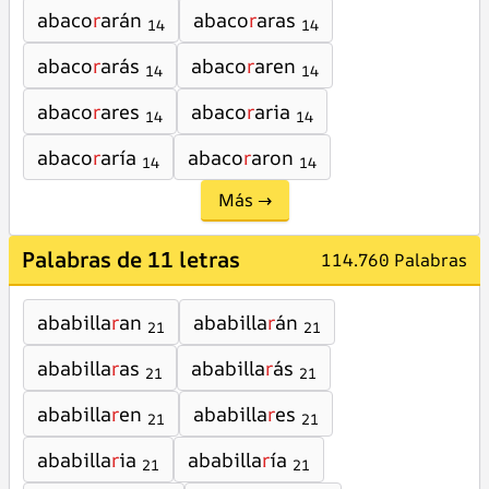
abaco
r
arán
abaco
r
aras
14
14
abaco
r
arás
abaco
r
aren
14
14
abaco
r
ares
abaco
r
aria
14
14
abaco
r
aría
abaco
r
aron
14
14
Más →
Palabras de 11 letras
114.760 Palabras
ababilla
r
an
ababilla
r
án
21
21
ababilla
r
as
ababilla
r
ás
21
21
ababilla
r
en
ababilla
r
es
21
21
ababilla
r
ia
ababilla
r
ía
21
21