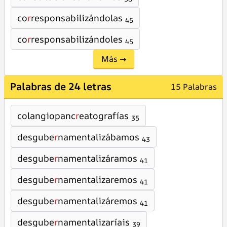
co
r
responsabilizándolas
45
co
r
responsabilizándoles
45
Más →
Palabras de 24 letras
15 Palabras
colangiopanc
r
eatografías
35
desgube
r
namentalizábamos
43
desgube
r
namentalizáramos
41
desgube
r
namentalizaremos
41
desgube
r
namentalizáremos
41
desgube
r
namentalizaríais
39