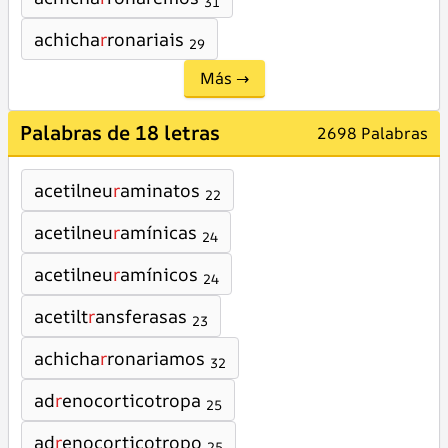
31
achicha
r
ronariais
29
Más →
Palabras de 18 letras
2698 Palabras
acetilneu
r
aminatos
22
acetilneu
r
amínicas
24
acetilneu
r
amínicos
24
acetilt
r
ansferasas
23
achicha
r
ronariamos
32
ad
r
enocorticotropa
25
ad
r
enocorticotropo
25