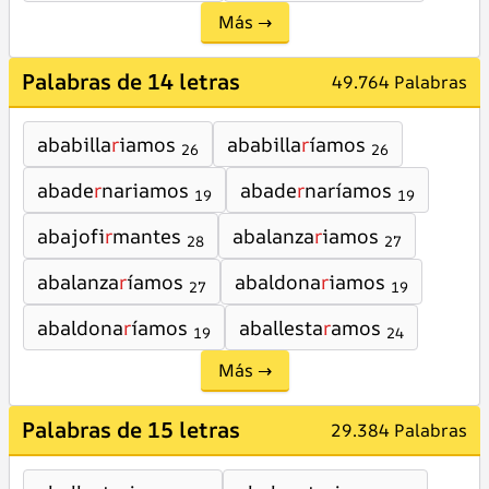
Más →
Palabras de 14 letras
49.764 Palabras
ababilla
r
iamos
ababilla
r
íamos
26
26
abade
r
nariamos
abade
r
naríamos
19
19
abajofi
r
mantes
abalanza
r
iamos
28
27
abalanza
r
íamos
abaldona
r
iamos
27
19
abaldona
r
íamos
aballesta
r
amos
19
24
Más →
Palabras de 15 letras
29.384 Palabras