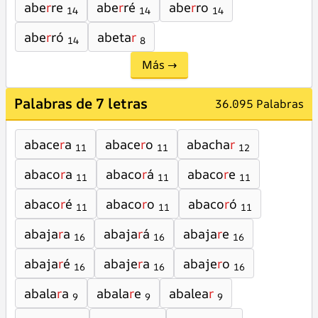
abe
r
re
abe
r
ré
abe
r
ro
14
14
14
abe
r
ró
abeta
r
14
8
Más →
Palabras de 7 letras
36.095 Palabras
abace
r
a
abace
r
o
abacha
r
11
11
12
abaco
r
a
abaco
r
á
abaco
r
e
11
11
11
abaco
r
é
abaco
r
o
abaco
r
ó
11
11
11
abaja
r
a
abaja
r
á
abaja
r
e
16
16
16
abaja
r
é
abaje
r
a
abaje
r
o
16
16
16
abala
r
a
abala
r
e
abalea
r
9
9
9