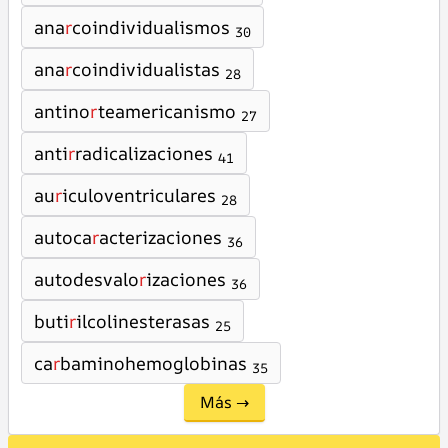
ana
r
coindividualismos
30
ana
r
coindividualistas
28
antino
r
teamericanismo
27
anti
r
radicalizaciones
41
au
r
iculoventriculares
28
autoca
r
acterizaciones
36
autodesvalo
r
izaciones
36
buti
r
ilcolinesterasas
25
ca
r
baminohemoglobinas
35
Más →