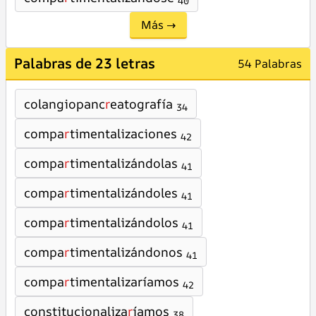
40
Más →
Palabras de 23 letras
54 Palabras
colangiopanc
r
eatografía
34
compa
r
timentalizaciones
42
compa
r
timentalizándolas
41
compa
r
timentalizándoles
41
compa
r
timentalizándolos
41
compa
r
timentalizándonos
41
compa
r
timentalizaríamos
42
constitucionaliza
r
íamos
38