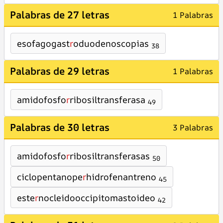
Palabras de 27 letras
1 Palabras
esofagogast
r
oduodenoscopias
38
Palabras de 29 letras
1 Palabras
amidofosfo
r
ribosiltransferasa
49
Palabras de 30 letras
3 Palabras
amidofosfo
r
ribosiltransferasas
50
ciclopentanope
r
hidrofenantreno
45
este
r
nocleidooccipitomastoideo
42