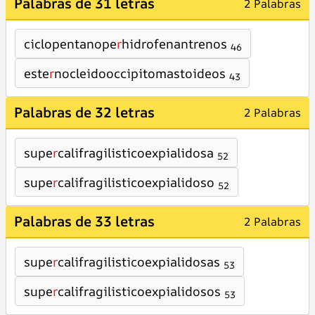
Palabras de 31 letras
2 Palabras
ciclopentanope
r
hidrofenantrenos
46
este
r
nocleidooccipitomastoideos
43
Palabras de 32 letras
2 Palabras
supe
r
califragilisticoexpialidosa
52
supe
r
califragilisticoexpialidoso
52
Palabras de 33 letras
2 Palabras
supe
r
califragilisticoexpialidosas
53
supe
r
califragilisticoexpialidosos
53