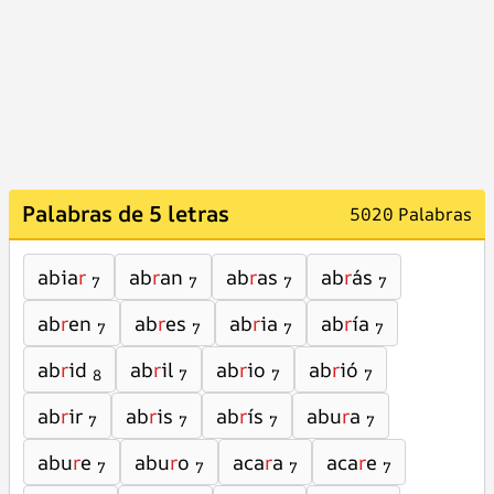
Palabras de 5 letras
5020 Palabras
abia
r
ab
r
an
ab
r
as
ab
r
ás
7
7
7
7
ab
r
en
ab
r
es
ab
r
ia
ab
r
ía
7
7
7
7
ab
r
id
ab
r
il
ab
r
io
ab
r
ió
8
7
7
7
ab
r
ir
ab
r
is
ab
r
ís
abu
r
a
7
7
7
7
abu
r
e
abu
r
o
aca
r
a
aca
r
e
7
7
7
7