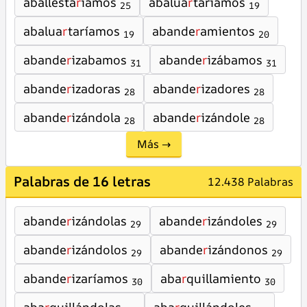
aballesta
r
iamos
abalua
r
tariamos
25
19
abalua
r
taríamos
abande
r
amientos
19
20
abande
r
izabamos
abande
r
izábamos
31
31
abande
r
izadoras
abande
r
izadores
28
28
abande
r
izándola
abande
r
izándole
28
28
Más →
Palabras de 16 letras
12.438 Palabras
abande
r
izándolas
abande
r
izándoles
29
29
abande
r
izándolos
abande
r
izándonos
29
29
abande
r
izaríamos
aba
r
quillamiento
30
30