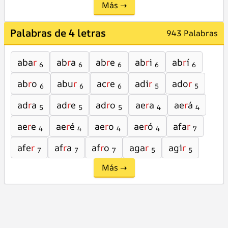
Más →
Palabras de 4 letras
943 Palabras
aba
r
ab
r
a
ab
r
e
ab
r
i
ab
r
í
6
6
6
6
6
ab
r
o
abu
r
ac
r
e
adi
r
ado
r
6
6
6
5
5
ad
r
a
ad
r
e
ad
r
o
ae
r
a
ae
r
á
5
5
5
4
4
ae
r
e
ae
r
é
ae
r
o
ae
r
ó
afa
r
4
4
4
4
7
afe
r
af
r
a
af
r
o
aga
r
agi
r
7
7
7
5
5
Más →