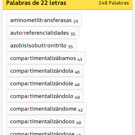
Palabras de 22 letras
148 Palabras
aminometilt
r
ansferasas
29
auto
r
referencialidades
35
azobisisobuti
r
onitrilo
35
compa
r
timentalizábamos
43
compa
r
timentalizándola
40
compa
r
timentalizándole
40
compa
r
timentalizándolo
40
compa
r
timentalizándome
42
compa
r
timentalizándoos
40
compa
r
timentalizándose