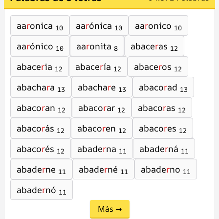
aa
r
onica
aa
r
ónica
aa
r
onico
10
10
10
aa
r
ónico
aa
r
onita
abace
r
as
10
8
12
abace
r
ia
abace
r
ía
abace
r
os
12
12
12
abacha
r
a
abacha
r
e
abaco
r
ad
13
13
13
abaco
r
an
abaco
r
ar
abaco
r
as
12
12
12
abaco
r
ás
abaco
r
en
abaco
r
es
12
12
12
abaco
r
és
abade
r
na
abade
r
ná
12
11
11
abade
r
ne
abade
r
né
abade
r
no
11
11
11
abade
r
nó
11
Más →