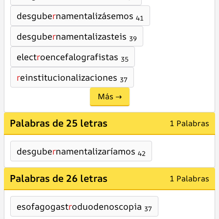
desgube
r
namentalizásemos
41
desgube
r
namentalizasteis
39
elect
r
oencefalografistas
35
r
einstitucionalizaciones
37
Más →
Palabras de 25 letras
1 Palabras
desgube
r
namentalizaríamos
42
Palabras de 26 letras
1 Palabras
esofagogast
r
oduodenoscopia
37