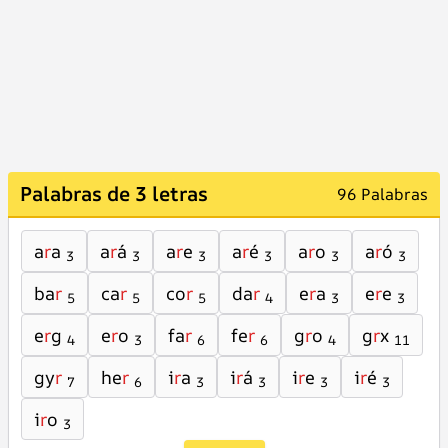
Palabras de 3 letras
96 Palabras
a
r
a
a
r
á
a
r
e
a
r
é
a
r
o
a
r
ó
3
3
3
3
3
3
ba
r
ca
r
co
r
da
r
e
r
a
e
r
e
5
5
5
4
3
3
e
r
g
e
r
o
fa
r
fe
r
g
r
o
g
r
x
4
3
6
6
4
11
gy
r
he
r
i
r
a
i
r
á
i
r
e
i
r
é
7
6
3
3
3
3
i
r
o
3