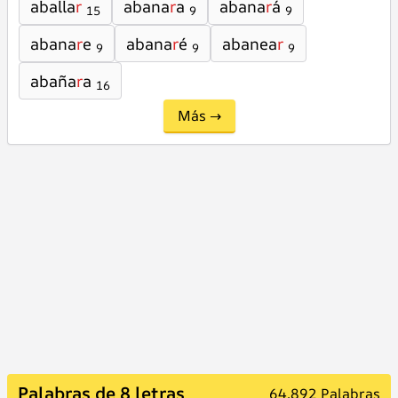
aballa
r
abana
r
a
abana
r
á
15
9
9
abana
r
e
abana
r
é
abanea
r
9
9
9
abaña
r
a
16
Más →
Palabras de 8 letras
64.892 Palabras