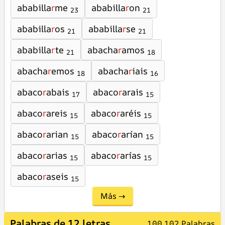
ababilla
r
me
ababilla
r
on
23
21
ababilla
r
os
ababilla
r
se
21
21
ababilla
r
te
abacha
r
amos
21
18
abacha
r
emos
abacha
r
iais
18
16
abaco
r
abais
abaco
r
arais
17
15
abaco
r
areis
abaco
r
aréis
15
15
abaco
r
arian
abaco
r
arían
15
15
abaco
r
arias
abaco
r
arías
15
15
abaco
r
aseis
15
Más →
Palabras de 12 letras
100.102 Palabras