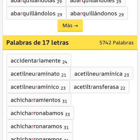
aba
r
quillándolas
aba
r
quillándoles
29
29
aba
r
quillándolos
aba
r
quillándonos
29
29
Más →
Palabras de 17 letras
5742 Palabras
accidenta
r
iamente
24
acetilneu
r
aminato
acetilneu
r
amínica
21
23
acetilneu
r
amínico
acetilt
r
ansferasa
23
22
achicha
r
ramientos
31
achicha
r
ronabamos
33
achicha
r
ronaramos
31
achicha
r
ronaremos