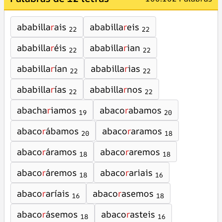
ababilla
r
ais
ababilla
r
eis
22
22
ababilla
r
éis
ababilla
r
ian
22
22
ababilla
r
ían
ababilla
r
ias
22
22
ababilla
r
ías
ababilla
r
nos
22
22
abacha
r
iamos
abaco
r
abamos
19
20
abaco
r
ábamos
abaco
r
aramos
20
18
abaco
r
áramos
abaco
r
aremos
18
18
abaco
r
áremos
abaco
r
ariais
18
16
abaco
r
aríais
abaco
r
asemos
16
18
abaco
r
ásemos
abaco
r
asteis
18
16