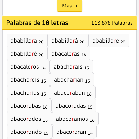
Más →
Palabras de 10 letras
113.878 Palabras
ababilla
r
a
ababilla
r
á
ababilla
r
e
20
20
20
ababilla
r
é
abacale
r
as
20
14
abacale
r
os
abacha
r
ais
14
15
abacha
r
eis
abacha
r
ian
15
15
abacha
r
ias
abaco
r
aban
15
16
abaco
r
abas
abaco
r
adas
16
15
abaco
r
ados
abaco
r
amos
15
16
abaco
r
ando
abaco
r
aran
15
14