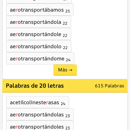
ae
r
otransportábamos
25
ae
r
otransportándola
22
ae
r
otransportándole
22
ae
r
otransportándolo
22
ae
r
otransportándome
24
Más →
Palabras de 20 letras
615 Palabras
acetilcolineste
r
asas
24
ae
r
otransportándolas
23
ae
r
otransportándoles
23