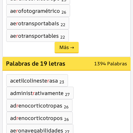
ae
r
ofotogramétrico
26
ae
r
otransportabais
22
ae
r
otransportables
22
Más →
Palabras de 19 letras
1394 Palabras
acetilcolineste
r
asa
23
administ
r
ativamente
27
ad
r
enocorticotropas
26
ad
r
enocorticotropos
26
ae
r
onavegabilidades
27