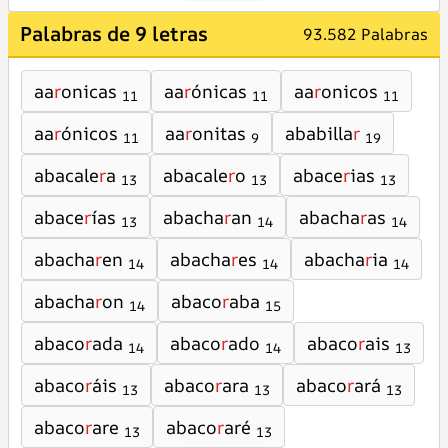
Palabras de 9 letras
93.582 Palabras
aa
r
onicas
aa
r
ónicas
aa
r
onicos
11
11
11
aa
r
ónicos
aa
r
onitas
ababilla
r
11
9
19
abacale
r
a
abacale
r
o
abace
r
ias
13
13
13
abace
r
ías
abacha
r
an
abacha
r
as
13
14
14
abacha
r
en
abacha
r
es
abacha
r
ia
14
14
14
abacha
r
on
abaco
r
aba
14
15
abaco
r
ada
abaco
r
ado
abaco
r
ais
14
14
13
abaco
r
áis
abaco
r
ara
abaco
r
ará
13
13
13
abaco
r
are
abaco
r
aré
13
13