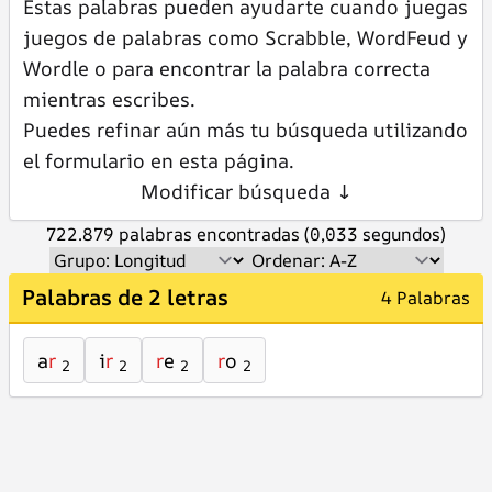
Estas palabras pueden ayudarte cuando juegas
juegos de palabras como Scrabble, WordFeud y
Wordle o para encontrar la palabra correcta
mientras escribes.
Puedes refinar aún más tu búsqueda utilizando
el formulario en esta página.
Modificar búsqueda ↓
722.879 palabras encontradas (0,033 segundos)
Palabras de 2 letras
4 Palabras
a
r
i
r
r
e
r
o
2
2
2
2