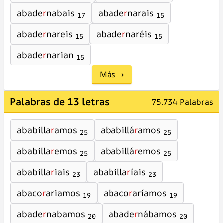
abade
r
nabais
abade
r
narais
17
15
abade
r
nareis
abade
r
naréis
15
15
abade
r
narian
15
Más →
Palabras de 13 letras
75.734 Palabras
ababilla
r
amos
ababillá
r
amos
25
25
ababilla
r
emos
ababillá
r
emos
25
25
ababilla
r
iais
ababilla
r
íais
23
23
abaco
r
ariamos
abaco
r
aríamos
19
19
abade
r
nabamos
abade
r
nábamos
20
20