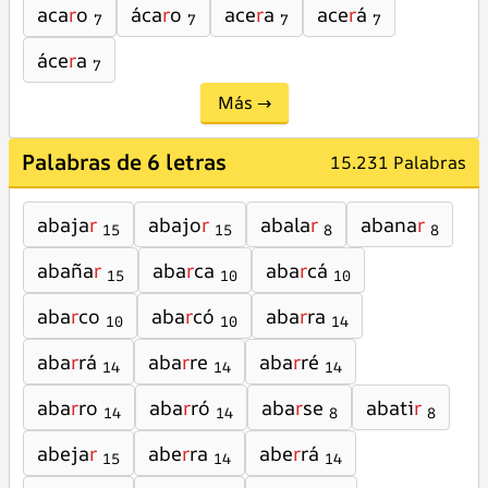
aca
r
o
áca
r
o
ace
r
a
ace
r
á
7
7
7
7
áce
r
a
7
Más →
Palabras de 6 letras
15.231 Palabras
abaja
r
abajo
r
abala
r
abana
r
15
15
8
8
abaña
r
aba
r
ca
aba
r
cá
15
10
10
aba
r
co
aba
r
có
aba
r
ra
10
10
14
aba
r
rá
aba
r
re
aba
r
ré
14
14
14
aba
r
ro
aba
r
ró
aba
r
se
abati
r
14
14
8
8
abeja
r
abe
r
ra
abe
r
rá
15
14
14