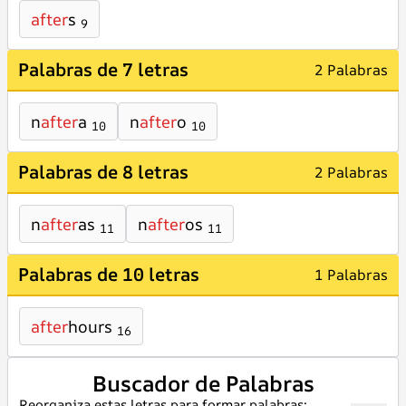
after
s
9
Palabras de 7 letras
2 Palabras
n
after
a
n
after
o
10
10
Palabras de 8 letras
2 Palabras
n
after
as
n
after
os
11
11
Palabras de 10 letras
1 Palabras
after
hours
16
Buscador de Palabras
Reorganiza estas letras para formar palabras: