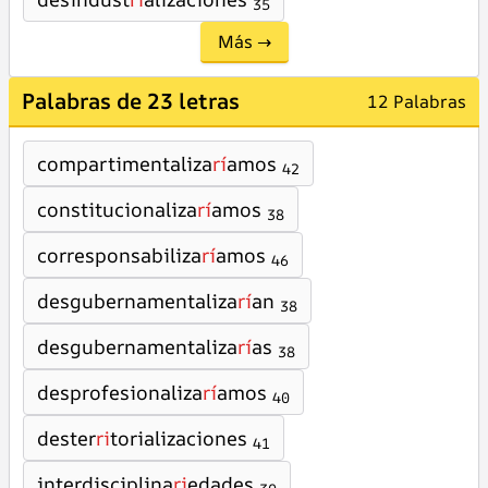
35
Más →
Palabras de 23 letras
12 Palabras
compartimentaliza
rí
amos
42
constitucionaliza
rí
amos
38
corresponsabiliza
rí
amos
46
desgubernamentaliza
rí
an
38
desgubernamentaliza
rí
as
38
desprofesionaliza
rí
amos
40
dester
ri
torializaciones
41
interdisciplina
ri
edades