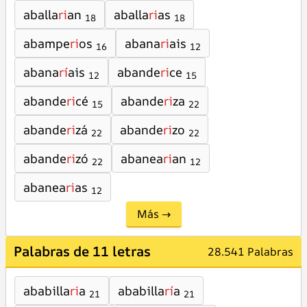
aballa
ri
an
aballa
ri
as
18
18
abampe
ri
os
abana
ri
ais
16
12
abana
rí
ais
abande
ri
ce
12
15
abande
ri
cé
abande
ri
za
15
22
abande
ri
zá
abande
ri
zo
22
22
abande
ri
zó
abanea
ri
an
22
12
abanea
ri
as
12
Más →
Palabras de 11 letras
28.541 Palabras
ababilla
ri
a
ababilla
rí
a
21
21