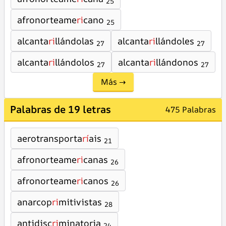
25
afronorteame
ri
cano
25
alcanta
ri
llándolas
alcanta
ri
llándoles
27
27
alcanta
ri
llándolos
alcanta
ri
llándonos
27
27
Más →
Palabras de 19 letras
475 Palabras
aerotransporta
rí
ais
21
afronorteame
ri
canas
26
afronorteame
ri
canos
26
anarcop
ri
mitivistas
28
antidisc
ri
minatoria
24