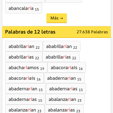
abancala
rí
a
15
Más →
Palabras de 12 letras
27.638 Palabras
ababilla
ri
an
ababilla
rí
an
22
22
ababilla
ri
as
ababilla
rí
as
22
22
abacha
ri
amos
abacora
ri
ais
19
16
abacora
rí
ais
abaderna
ri
an
16
15
abaderna
rí
an
abaderna
ri
as
15
15
abaderna
rí
as
abalanza
ri
an
15
23
abalanza
rí
an
abalanza
ri
as
23
23