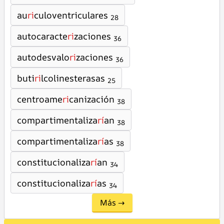
au
ri
culoventriculares
28
autocaracte
ri
zaciones
36
autodesvalo
ri
zaciones
36
buti
ri
lcolinesterasas
25
centroame
ri
canización
38
compartimentaliza
rí
an
38
compartimentaliza
rí
as
38
constitucionaliza
rí
an
34
constitucionaliza
rí
as
34
Más →