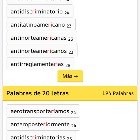
antidisc
ri
minatorio
24
antilatinoame
ri
cano
23
antinorteame
ri
canas
23
antinorteame
ri
canos
23
antirreglamenta
ri
as
28
Más →
Palabras de 20 letras
194 Palabras
aerotransporta
rí
amos
24
anteroposte
ri
ormente
24
antidisc
ri
minatorias
25