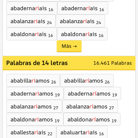
abaderna
ri
ais
abaderna
rí
ais
16
16
abalanza
ri
ais
abalanza
rí
ais
24
24
abaldona
ri
ais
abaldona
rí
ais
16
16
Más →
Palabras de 14 letras
16.461 Palabras
ababilla
ri
amos
ababilla
rí
amos
26
26
abaderna
ri
amos
abaderna
rí
amos
19
19
abalanza
ri
amos
abalanza
rí
amos
27
27
abaldona
ri
amos
abaldona
rí
amos
19
19
aballesta
ri
ais
abaluarta
ri
ais
22
16