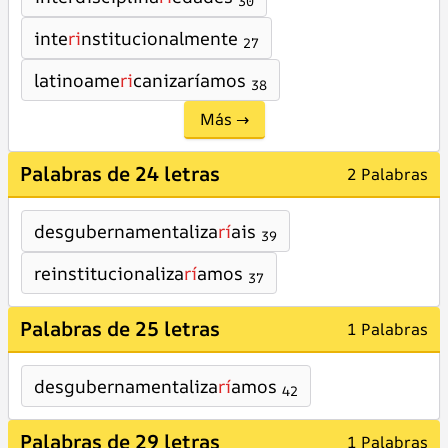
30
inte
ri
nstitucionalmente
27
latinoame
ri
canizaríamos
38
Más →
Palabras de 24 letras
2 Palabras
desgubernamentaliza
rí
ais
39
reinstitucionaliza
rí
amos
37
Palabras de 25 letras
1 Palabras
desgubernamentaliza
rí
amos
42
Palabras de 29 letras
1 Palabras