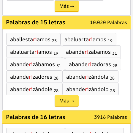
Más →
Palabras de 15 letras
10.020 Palabras
aballesta
ri
amos
abaluarta
ri
amos
25
19
abaluarta
rí
amos
abande
ri
zabamos
19
31
abande
ri
zábamos
abande
ri
zadoras
31
28
abande
ri
zadores
abande
ri
zándola
28
28
abande
ri
zándole
abande
ri
zándolo
28
28
Más →
Palabras de 16 letras
3916 Palabras