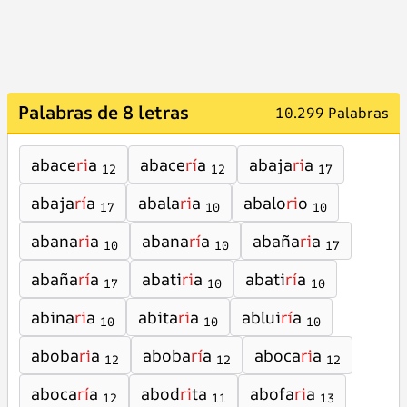
Palabras de 8 letras
10.299 Palabras
abace
ri
a
abace
rí
a
abaja
ri
a
12
12
17
abaja
rí
a
abala
ri
a
abalo
ri
o
17
10
10
abana
ri
a
abana
rí
a
abaña
ri
a
10
10
17
abaña
rí
a
abati
ri
a
abati
rí
a
17
10
10
abina
ri
a
abita
ri
a
ablui
rí
a
10
10
10
aboba
ri
a
aboba
rí
a
aboca
ri
a
12
12
12
aboca
rí
a
abod
ri
ta
abofa
ri
a
12
11
13