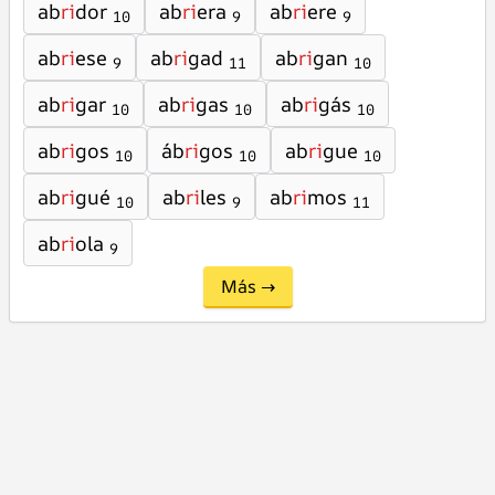
ab
ri
dor
ab
ri
era
ab
ri
ere
10
9
9
ab
ri
ese
ab
ri
gad
ab
ri
gan
9
11
10
ab
ri
gar
ab
ri
gas
ab
ri
gás
10
10
10
ab
ri
gos
áb
ri
gos
ab
ri
gue
10
10
10
ab
ri
gué
ab
ri
les
ab
ri
mos
10
9
11
ab
ri
ola
9
Más →