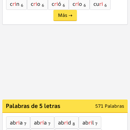
c
ri
n
c
ri
o
c
ri
ó
c
rí
o
cu
ri
6
6
6
6
6
Más →
Palabras de 5 letras
571 Palabras
ab
ri
a
ab
rí
a
ab
ri
d
ab
ri
l
7
7
8
7