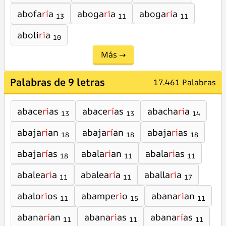
abofa
rí
a
aboga
ri
a
aboga
rí
a
13
11
11
aboli
ri
a
10
Más →
Palabras de 9 letras
17.461 Palabras
abace
ri
as
abace
rí
as
abacha
ri
a
13
13
14
abaja
ri
an
abaja
rí
an
abaja
ri
as
18
18
18
abaja
rí
as
abala
ri
an
abala
ri
as
18
11
11
abalea
ri
a
abalea
rí
a
aballa
ri
a
11
11
17
abalo
ri
os
abampe
ri
o
abana
ri
an
11
15
11
abana
rí
an
abana
ri
as
abana
rí
as
11
11
11