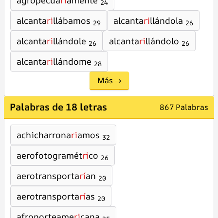
agropecua
ri
amente
24
alcanta
ri
llábamos
alcanta
ri
llándola
29
26
alcanta
ri
llándole
alcanta
ri
llándolo
26
26
alcanta
ri
llándome
28
Más →
Palabras de 18 letras
867 Palabras
achicharrona
ri
amos
32
aerofotogramét
ri
co
26
aerotransporta
rí
an
20
aerotransporta
rí
as
20
afronorteame
ri
cana