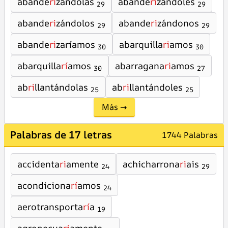
abande
ri
zándolas
abande
ri
zándoles
29
29
abande
ri
zándolos
abande
ri
zándonos
29
29
abande
ri
zaríamos
abarquilla
ri
amos
30
30
abarquilla
rí
amos
abarragana
ri
amos
30
27
ab
ri
llantándolas
ab
ri
llantándoles
25
25
Más →
Palabras de 17 letras
1744 Palabras
accidenta
ri
amente
achicharrona
ri
ais
24
29
acondiciona
rí
amos
24
aerotransporta
rí
a
19