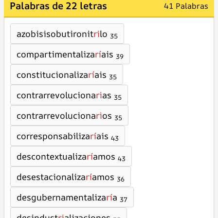
Palabras de 22 letras
41 Palabras
azobisisobutironit
ri
lo
35
compartimentaliza
rí
ais
39
constitucionaliza
rí
ais
35
contrarrevoluciona
ri
as
35
contrarrevoluciona
ri
os
35
corresponsabiliza
rí
ais
43
descontextualiza
rí
amos
43
desestacionaliza
rí
amos
36
desgubernamentaliza
rí
a
37
desindust
ri
alizaciones