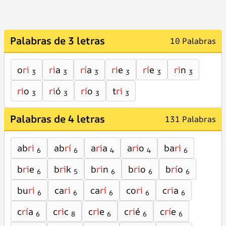
Palabras de 3 letras
10 Palabras
o
ri
ri
a
rí
a
ri
e
rí
e
ri
n
3
3
3
3
3
3
ri
o
ri
ó
rí
o
t
ri
3
3
3
3
Palabras de 4 letras
131 Palabras
ab
ri
ab
rí
a
ri
a
a
ri
o
ba
ri
6
6
4
4
6
b
ri
e
b
ri
k
b
ri
n
b
ri
o
b
rí
o
6
5
6
6
6
bu
ri
ca
ri
ca
rí
co
ri
c
ri
a
6
6
6
6
6
c
rí
a
c
ri
c
c
ri
e
c
ri
é
c
rí
e
6
8
6
6
6