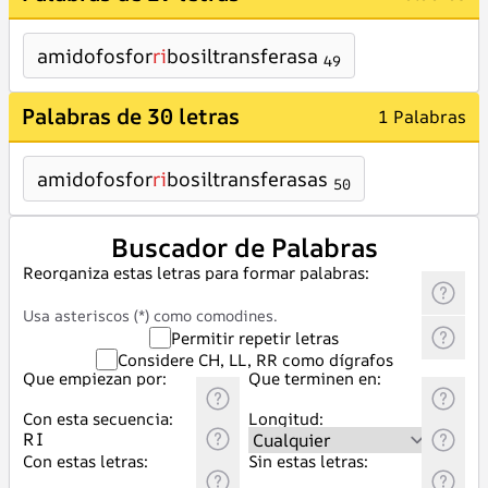
amidofosfor
ri
bosiltransferasa
49
Palabras de 30 letras
1 Palabras
amidofosfor
ri
bosiltransferasas
50
Buscador de Palabras
Reorganiza estas letras para formar palabras:
Usa asteriscos (*) como comodines.
Permitir repetir letras
Considere CH, LL, RR como dígrafos
Que empiezan por:
Que terminen en:
Con esta secuencia:
Longitud:
Con estas letras:
Sin estas letras: