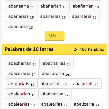
abanea
ri
a
abaña
ri
an
abaña
rí
an
11
18
18
abaña
ri
as
abaña
rí
as
abarca
ri
a
18
18
13
abarca
rí
a
13
Más →
Palabras de 10 letras
24.486 Palabras
abacha
ri
an
abacha
ri
as
15
15
abacora
ri
a
abacora
rí
a
14
14
abaja
ri
ais
abaja
rí
ais
abala
ri
ais
19
19
12
abalea
ri
an
abalea
rí
an
12
12
abalea
ri
as
abalea
rí
as
abaliza
ri
a
12
12
21