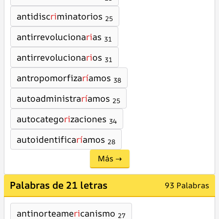
antidisc
ri
minatorios
25
antirrevoluciona
ri
as
31
antirrevoluciona
ri
os
31
antropomorfiza
rí
amos
38
autoadministra
rí
amos
25
autocatego
ri
zaciones
34
autoidentifica
rí
amos
28
Más →
Palabras de 21 letras
93 Palabras
antinorteame
ri
canismo
27