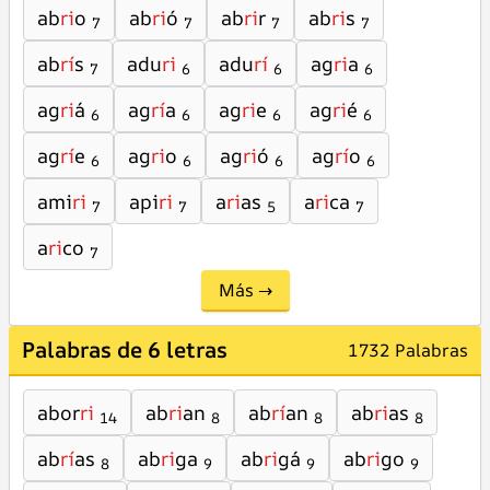
ab
ri
o
ab
ri
ó
ab
ri
r
ab
ri
s
7
7
7
7
ab
rí
s
adu
ri
adu
rí
ag
ri
a
7
6
6
6
ag
ri
á
ag
rí
a
ag
ri
e
ag
ri
é
6
6
6
6
ag
rí
e
ag
ri
o
ag
ri
ó
ag
rí
o
6
6
6
6
ami
ri
api
ri
a
ri
as
a
ri
ca
7
7
5
7
a
ri
co
7
Más →
Palabras de 6 letras
1732 Palabras
abor
ri
ab
ri
an
ab
rí
an
ab
ri
as
14
8
8
8
ab
rí
as
ab
ri
ga
ab
ri
gá
ab
ri
go
8
9
9
9