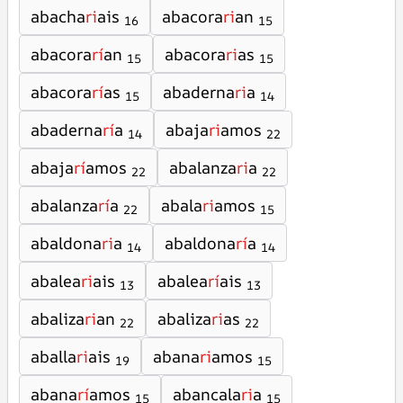
abacha
ri
ais
abacora
ri
an
16
15
abacora
rí
an
abacora
ri
as
15
15
abacora
rí
as
abaderna
ri
a
15
14
abaderna
rí
a
abaja
ri
amos
14
22
abaja
rí
amos
abalanza
ri
a
22
22
abalanza
rí
a
abala
ri
amos
22
15
abaldona
ri
a
abaldona
rí
a
14
14
abalea
ri
ais
abalea
rí
ais
13
13
abaliza
ri
an
abaliza
ri
as
22
22
aballa
ri
ais
abana
ri
amos
19
15
abana
rí
amos
abancala
ri
a
15
15