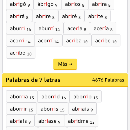
ab
ri
gó
áb
ri
go
ab
rí
os
ab
ri
ra
9
9
8
8
ab
ri
rá
ab
ri
re
ab
ri
ré
ab
ri
te
8
8
8
8
abur
ri
abur
rí
ace
ri
a
ace
rí
a
14
14
8
8
acor
ri
acor
rí
ac
ri
ba
ac
ri
be
14
14
10
10
ac
ri
bo
10
Más →
Palabras de 7 letras
4676 Palabras
abor
ri
a
abor
ri
d
abor
ri
o
15
16
15
abor
ri
r
abor
ri
s
ab
ri
ais
15
15
9
ab
rí
ais
ab
rí
ase
ab
ri
dme
9
9
12