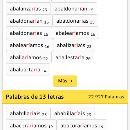
abalanza
rí
as
abaldona
ri
an
23
15
abaldona
rí
an
abaldona
ri
as
15
15
abaldona
rí
as
abalea
ri
amos
15
16
abalea
rí
amos
abaliza
ri
ais
16
23
aballa
ri
amos
aballesta
ri
a
22
20
abaluarta
ri
a
14
Más →
Palabras de 13 letras
22.927 Palabras
ababilla
ri
ais
ababilla
rí
ais
23
23
abacora
ri
amos
abacora
rí
amos
19
19