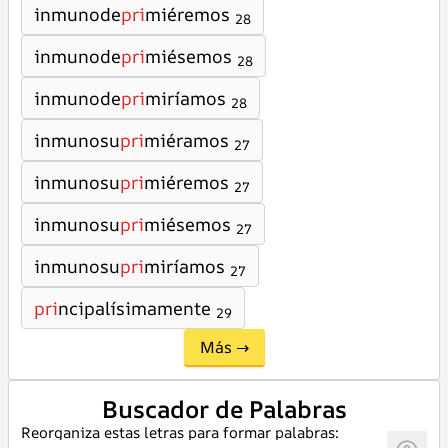
inmunode
pri
miéremos
28
inmunode
pri
miésemos
28
inmunode
pri
miríamos
28
inmunosu
pri
miéramos
27
inmunosu
pri
miéremos
27
inmunosu
pri
miésemos
27
inmunosu
pri
miríamos
27
pri
ncipalísimamente
29
Más →
Buscador de Palabras
Reorganiza estas letras para formar palabras: