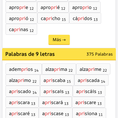
apro
pri
e
apro
pri
é
apro
pri
o
12
12
12
apro
pri
ó
ca
pri
cho
cá
pri
dos
12
15
13
ca
pri
nas
12
Más →
Palabras de 9 letras
375 Palabras
adem
pri
os
alza
pri
ma
alza
pri
me
14
22
22
alza
pri
mo
a
pri
scaba
a
pri
scada
22
15
14
a
pri
scado
a
pri
scais
a
pri
scáis
14
13
13
a
pri
scara
a
pri
scará
a
pri
scare
13
13
13
a
pri
scaré
a
pri
scase
a
pri
siona
13
13
11