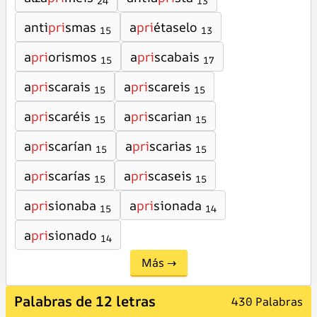
24
13
anti
pri
smas
a
pri
étaselo
15
13
a
pri
orismos
a
pri
scabais
15
17
a
pri
scarais
a
pri
scareis
15
15
a
pri
scaréis
a
pri
scarian
15
15
a
pri
scarían
a
pri
scarias
15
15
a
pri
scarías
a
pri
scaseis
15
15
a
pri
sionaba
a
pri
sionada
15
14
a
pri
sionado
14
Más →
Palabras de 12 letras
430 Palabras