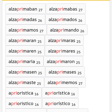
alza
pri
maban
alza
pri
mabas
27
27
alza
pri
madas
alza
pri
mados
26
26
alza
pri
mamos
alza
pri
mando
27
26
alza
pri
maran
alza
pri
maras
25
25
alza
pri
maren
alza
pri
mares
25
25
alza
pri
maria
alza
pri
maron
25
25
alza
pri
masen
alza
pri
mases
25
25
alza
pri
maste
alza
pri
memos
25
27
a
pri
oristica
a
pri
orística
16
16
a
pri
oristico
a
pri
orístico
16
16