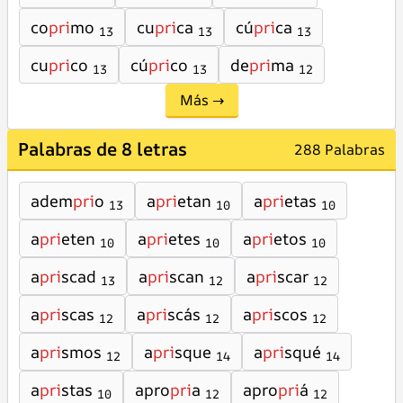
co
pri
mo
cu
pri
ca
cú
pri
ca
13
13
13
cu
pri
co
cú
pri
co
de
pri
ma
13
13
12
Más →
Palabras de 8 letras
288 Palabras
adem
pri
o
a
pri
etan
a
pri
etas
13
10
10
a
pri
eten
a
pri
etes
a
pri
etos
10
10
10
a
pri
scad
a
pri
scan
a
pri
scar
13
12
12
a
pri
scas
a
pri
scás
a
pri
scos
12
12
12
a
pri
smos
a
pri
sque
a
pri
squé
12
14
14
a
pri
stas
apro
pri
a
apro
pri
á
10
12
12