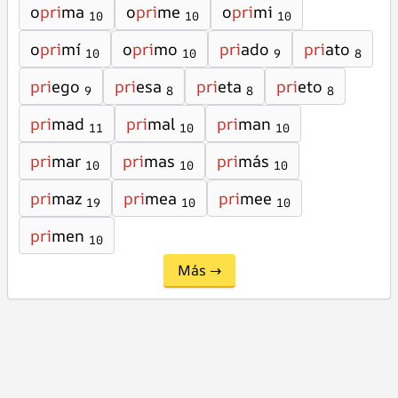
o
pri
ma
o
pri
me
o
pri
mi
10
10
10
o
pri
mí
o
pri
mo
pri
ado
pri
ato
10
10
9
8
pri
ego
pri
esa
pri
eta
pri
eto
9
8
8
8
pri
mad
pri
mal
pri
man
11
10
10
pri
mar
pri
mas
pri
más
10
10
10
pri
maz
pri
mea
pri
mee
19
10
10
pri
men
10
Más →