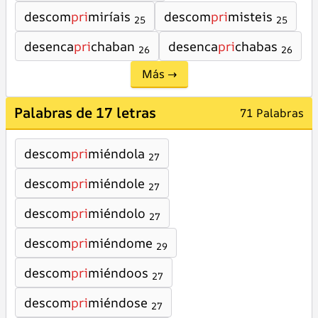
descom
pri
miríais
descom
pri
misteis
25
25
desenca
pri
chaban
desenca
pri
chabas
26
26
Más →
Palabras de 17 letras
71 Palabras
descom
pri
miéndola
27
descom
pri
miéndole
27
descom
pri
miéndolo
27
descom
pri
miéndome
29
descom
pri
miéndoos
27
descom
pri
miéndose
27