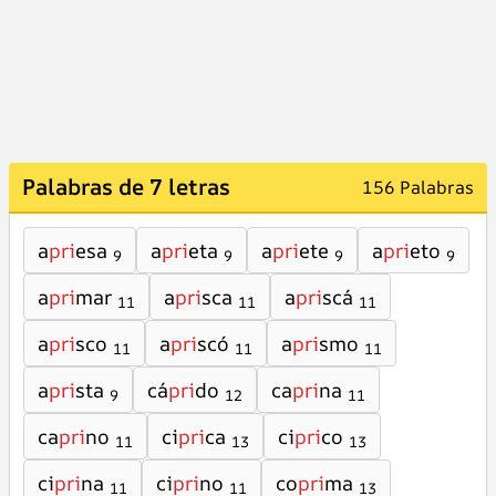
Palabras de 7 letras
156 Palabras
a
pri
esa
a
pri
eta
a
pri
ete
a
pri
eto
9
9
9
9
a
pri
mar
a
pri
sca
a
pri
scá
11
11
11
a
pri
sco
a
pri
scó
a
pri
smo
11
11
11
a
pri
sta
cá
pri
do
ca
pri
na
9
12
11
ca
pri
no
ci
pri
ca
ci
pri
co
11
13
13
ci
pri
na
ci
pri
no
co
pri
ma
11
11
13