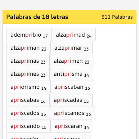
Palabras de 10 letras
511 Palabras
adem
pri
bio
alza
pri
mad
17
24
alza
pri
man
alza
pri
mar
23
23
alza
pri
mas
alza
pri
men
23
23
alza
pri
mes
anti
pri
sma
23
14
a
pri
orismo
a
pri
scaban
14
16
a
pri
scabas
a
pri
scadas
16
15
a
pri
scados
a
pri
scamos
15
16
a
pri
scando
a
pri
scaran
15
14
a
pri
scarán
a
pri
scaras