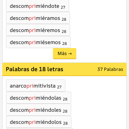
descom
pri
miéndote
27
descom
pri
miéramos
28
descom
pri
miéremos
28
descom
pri
miésemos
28
Más →
Palabras de 18 letras
37 Palabras
anarco
pri
mitivista
27
descom
pri
miéndolas
28
descom
pri
miéndoles
28
descom
pri
miéndolos
28