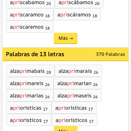
a
pri
scabamos
a
pri
scábamos
20
20
a
pri
scaramos
a
pri
scáramos
18
18
a
pri
scaremos
18
Más →
Palabras de 13 letras
370 Palabras
alza
pri
mabais
alza
pri
marais
28
26
alza
pri
mareis
alza
pri
marian
26
26
alza
pri
marias
alza
pri
maseis
26
26
a
pri
oristicas
a
pri
orísticas
17
17
a
pri
oristicos
a
pri
orísticos
17
17