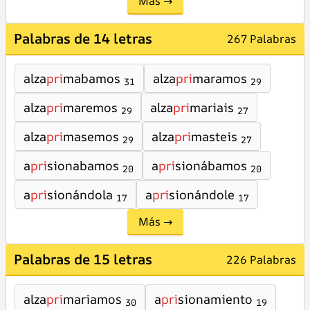
Más →
Palabras de 14 letras
267 Palabras
alza
pri
mabamos
alza
pri
maramos
31
29
alza
pri
maremos
alza
pri
mariais
29
27
alza
pri
masemos
alza
pri
masteis
29
27
a
pri
sionabamos
a
pri
sionábamos
20
20
a
pri
sionándola
a
pri
sionándole
17
17
Más →
Palabras de 15 letras
226 Palabras
alza
pri
mariamos
a
pri
sionamiento
30
19