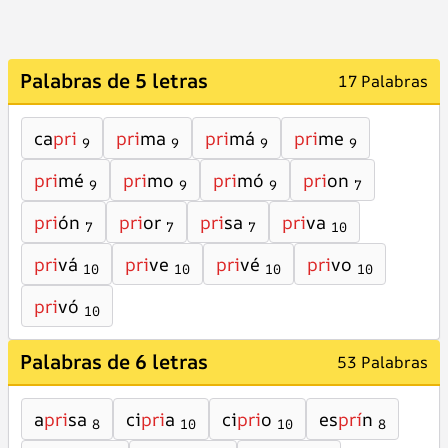
Palabras de 5 letras
17 Palabras
ca
pri
pri
ma
pri
má
pri
me
9
9
9
9
pri
mé
pri
mo
pri
mó
pri
on
9
9
9
7
pri
ón
pri
or
pri
sa
pri
va
7
7
7
10
pri
vá
pri
ve
pri
vé
pri
vo
10
10
10
10
pri
vó
10
Palabras de 6 letras
53 Palabras
a
pri
sa
ci
pri
a
ci
pri
o
es
prí
n
8
10
10
8