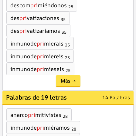
descom
pri
miéndonos
28
des
pri
vatizaciones
35
des
pri
vatizaríamos
35
inmunode
pri
mierais
25
inmunode
pri
miereis
25
inmunode
pri
mieseis
25
Más →
Palabras de 19 letras
14 Palabras
anarco
pri
mitivistas
28
inmunode
pri
miéramos
28