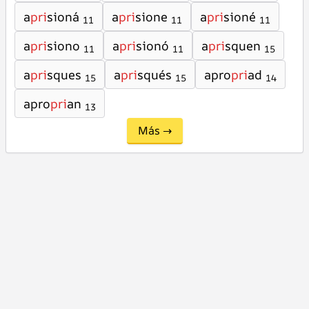
a
pri
sioná
a
pri
sione
a
pri
sioné
11
11
11
a
pri
siono
a
pri
sionó
a
pri
squen
11
11
15
a
pri
sques
a
pri
squés
apro
pri
ad
15
15
14
apro
pri
an
13
Más →