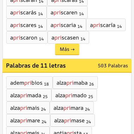
14
14
a
pri
scarás
a
pri
scaren
14
14
a
pri
scares
a
pri
scaria
a
pri
scaría
14
14
14
a
pri
scaron
a
pri
scasen
14
14
Más →
Palabras de 11 letras
503 Palabras
adem
pri
bios
alza
pri
maba
18
26
alza
pri
mada
alza
pri
mado
25
25
alza
pri
mais
alza
pri
mara
24
24
alza
pri
mare
alza
pri
mase
24
24
alza
pri
meis
antia
pri
sta