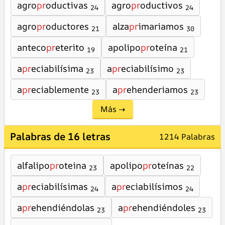
agro
pr
oductivas
agro
pr
oductivos
24
24
agro
pr
oductores
alza
pr
imariamos
21
30
anteco
pr
eterito
apolipo
pr
oteína
19
21
a
pr
eciabilísima
a
pr
eciabilísimo
23
23
a
pr
eciablemente
a
pr
ehenderiamos
23
23
Más →
Palabras de 16 letras
1214 Palabras
alfalipo
pr
oteina
apolipo
pr
oteínas
23
22
a
pr
eciabilísimas
a
pr
eciabilísimos
24
24
a
pr
ehendiéndolas
a
pr
ehendiéndoles
23
23