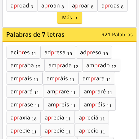
a
pr
oad
a
pr
oan
a
pr
oar
a
pr
oas
9
8
8
8
Más →
Palabras de 7 letras
921 Palabras
aci
pr
es
ad
pr
esa
ad
pr
eso
11
10
10
am
pr
aba
am
pr
ada
am
pr
ado
13
12
12
am
pr
ais
am
pr
áis
am
pr
ara
11
11
11
am
pr
ará
am
pr
are
am
pr
aré
11
11
11
am
pr
ase
am
pr
eis
am
pr
éis
11
11
11
a
pr
axia
a
pr
ecia
a
pr
eciá
16
11
11
a
pr
ecie
a
pr
ecié
a
pr
ecio
11
11
11