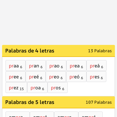
Palabras de 4 letras
13 Palabras
pr
aa
pr
an
pr
ao
pr
ea
pr
eá
6
6
6
6
6
pr
ee
pr
eé
pr
eo
pr
eó
pr
es
6
6
6
6
6
pr
ez
pr
oa
pr
os
15
6
6
Palabras de 5 letras
107 Palabras