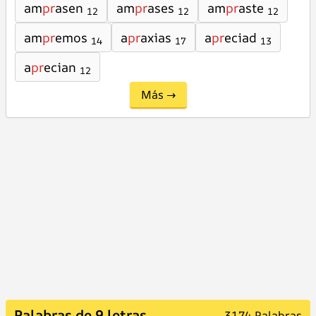
am
pr
asen
am
pr
ases
am
pr
aste
12
12
12
am
pr
emos
a
pr
axias
a
pr
eciad
14
17
13
a
pr
ecian
12
Más →
Palabras de 9 letras
3174 Palabras