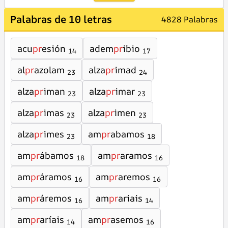
Palabras de 10 letras
4828 Palabras
acu
pr
esión
adem
pr
ibio
14
17
al
pr
azolam
alza
pr
imad
23
24
alza
pr
iman
alza
pr
imar
23
23
alza
pr
imas
alza
pr
imen
23
23
alza
pr
imes
am
pr
abamos
23
18
am
pr
ábamos
am
pr
aramos
18
16
am
pr
áramos
am
pr
aremos
16
16
am
pr
áremos
am
pr
ariais
16
14
am
pr
aríais
am
pr
asemos
14
16