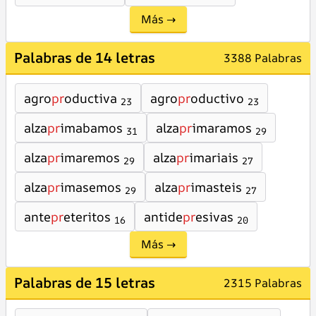
Más →
Palabras de 14 letras
3388 Palabras
agro
pr
oductiva
agro
pr
oductivo
23
23
alza
pr
imabamos
alza
pr
imaramos
31
29
alza
pr
imaremos
alza
pr
imariais
29
27
alza
pr
imasemos
alza
pr
imasteis
29
27
ante
pr
eteritos
antide
pr
esivas
16
20
Más →
Palabras de 15 letras
2315 Palabras