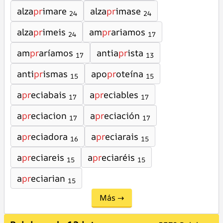
alza
pr
imare
alza
pr
imase
24
24
alza
pr
imeis
am
pr
ariamos
24
17
am
pr
aríamos
antia
pr
ista
17
13
anti
pr
ismas
apo
pr
oteína
15
15
a
pr
eciabais
a
pr
eciables
17
17
a
pr
eciacion
a
pr
eciación
17
17
a
pr
eciadora
a
pr
eciarais
16
15
a
pr
eciareis
a
pr
eciaréis
15
15
a
pr
eciarian
15
Más →