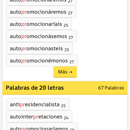
27
auto
pr
omocionáremos
27
auto
pr
omocionaríais
25
auto
pr
omocionásemos
27
auto
pr
omocionasteis
25
auto
pr
omocionémonos
27
Más →
Palabras de 20 letras
67 Palabras
anti
pr
esidencialista
25
autointer
pr
etaciones
24
auto
pr
omocionaríamos