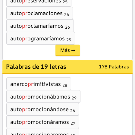
auto
pr
eservaciones
25
auto
pr
oclamaciones
26
auto
pr
oclamaríamos
26
auto
pr
ogramaríamos
25
Más →
Palabras de 19 letras
178 Palabras
anarco
pr
imitivistas
28
auto
pr
omocionábamos
29
auto
pr
omocionándose
26
auto
pr
omocionáramos
27
auto
pr
omocionaremos