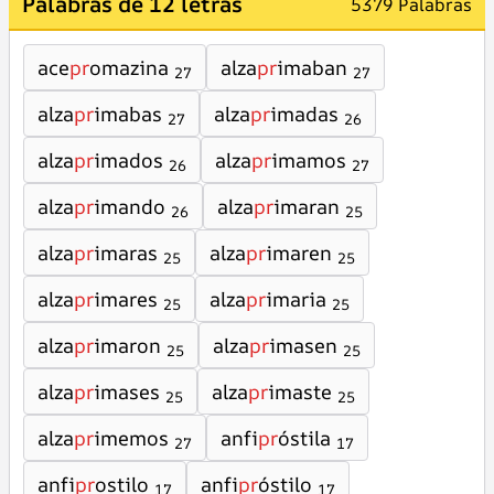
Palabras de 12 letras
5379 Palabras
ace
pr
omazina
alza
pr
imaban
27
27
alza
pr
imabas
alza
pr
imadas
27
26
alza
pr
imados
alza
pr
imamos
26
27
alza
pr
imando
alza
pr
imaran
26
25
alza
pr
imaras
alza
pr
imaren
25
25
alza
pr
imares
alza
pr
imaria
25
25
alza
pr
imaron
alza
pr
imasen
25
25
alza
pr
imases
alza
pr
imaste
25
25
alza
pr
imemos
anfi
pr
óstila
27
17
anfi
pr
ostilo
anfi
pr
óstilo
17
17