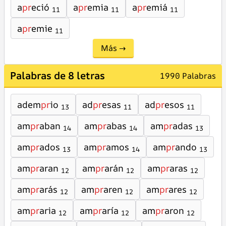
a
pr
eció
a
pr
emia
a
pr
emiá
11
11
11
a
pr
emie
11
Más →
Palabras de 8 letras
1990 Palabras
adem
pr
io
ad
pr
esas
ad
pr
esos
13
11
11
am
pr
aban
am
pr
abas
am
pr
adas
14
14
13
am
pr
ados
am
pr
amos
am
pr
ando
13
14
13
am
pr
aran
am
pr
arán
am
pr
aras
12
12
12
am
pr
arás
am
pr
aren
am
pr
ares
12
12
12
am
pr
aria
am
pr
aría
am
pr
aron
12
12
12