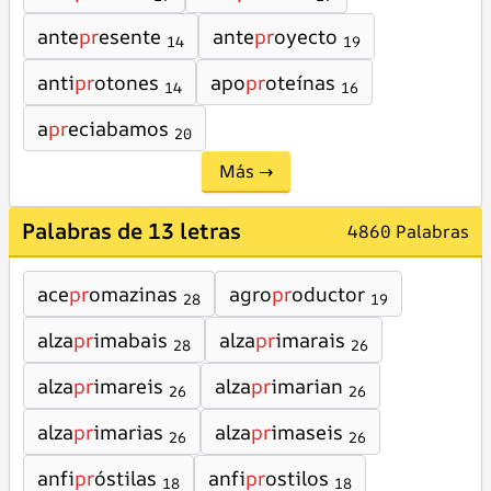
ante
pr
esente
ante
pr
oyecto
14
19
anti
pr
otones
apo
pr
oteínas
14
16
a
pr
eciabamos
20
Más →
Palabras de 13 letras
4860 Palabras
ace
pr
omazinas
agro
pr
oductor
28
19
alza
pr
imabais
alza
pr
imarais
28
26
alza
pr
imareis
alza
pr
imarian
26
26
alza
pr
imarias
alza
pr
imaseis
26
26
anfi
pr
óstilas
anfi
pr
ostilos
18
18