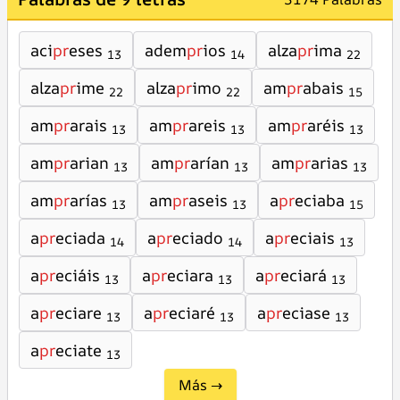
aci
pr
eses
adem
pr
ios
alza
pr
ima
13
14
22
alza
pr
ime
alza
pr
imo
am
pr
abais
22
22
15
am
pr
arais
am
pr
areis
am
pr
aréis
13
13
13
am
pr
arian
am
pr
arían
am
pr
arias
13
13
13
am
pr
arías
am
pr
aseis
a
pr
eciaba
13
13
15
a
pr
eciada
a
pr
eciado
a
pr
eciais
14
14
13
a
pr
eciáis
a
pr
eciara
a
pr
eciará
13
13
13
a
pr
eciare
a
pr
eciaré
a
pr
eciase
13
13
13
a
pr
eciate
13
Más →