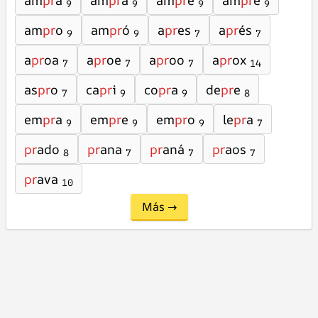
am
pr
a
am
pr
á
am
pr
e
am
pr
é
9
9
9
9
am
pr
o
am
pr
ó
a
pr
es
a
pr
és
9
9
7
7
a
pr
oa
a
pr
oe
a
pr
oo
a
pr
ox
7
7
7
14
as
pr
o
ca
pr
i
co
pr
a
de
pr
e
7
9
9
8
em
pr
a
em
pr
e
em
pr
o
le
pr
a
9
9
9
7
pr
ado
pr
ana
pr
aná
pr
aos
8
7
7
7
pr
ava
10
Más →