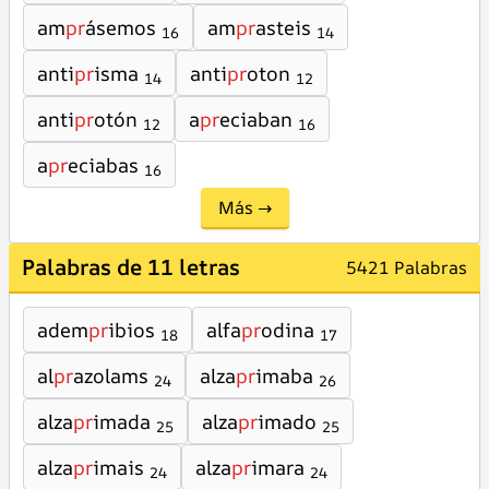
am
pr
ásemos
am
pr
asteis
16
14
anti
pr
isma
anti
pr
oton
14
12
anti
pr
otón
a
pr
eciaban
12
16
a
pr
eciabas
16
Más →
Palabras de 11 letras
5421 Palabras
adem
pr
ibios
alfa
pr
odina
18
17
al
pr
azolams
alza
pr
imaba
24
26
alza
pr
imada
alza
pr
imado
25
25
alza
pr
imais
alza
pr
imara
24
24