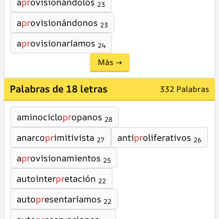
a
pr
ovisionándolos
23
a
pr
ovisionándonos
23
a
pr
ovisionaríamos
24
Más →
Palabras de 18 letras
332 Palabras
aminociclo
pr
opanos
28
anarco
pr
imitivista
anti
pr
oliferativos
27
26
a
pr
ovisionamientos
25
autointer
pr
etación
22
auto
pr
esentaríamos
22