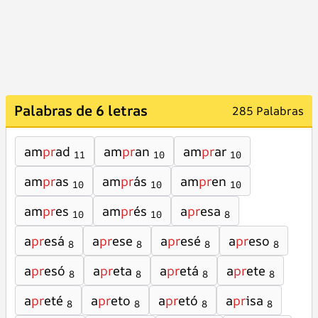
Palabras de 6 letras
285 Palabras
am
pr
ad
am
pr
an
am
pr
ar
11
10
10
am
pr
as
am
pr
ás
am
pr
en
10
10
10
am
pr
es
am
pr
és
a
pr
esa
10
10
8
a
pr
esá
a
pr
ese
a
pr
esé
a
pr
eso
8
8
8
8
a
pr
esó
a
pr
eta
a
pr
etá
a
pr
ete
8
8
8
8
a
pr
eté
a
pr
eto
a
pr
etó
a
pr
isa
8
8
8
8