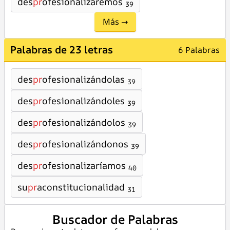
des
pr
ofesionalizaremos
39
Más →
Palabras de 23 letras
6 Palabras
des
pr
ofesionalizándolas
39
des
pr
ofesionalizándoles
39
des
pr
ofesionalizándolos
39
des
pr
ofesionalizándonos
39
des
pr
ofesionalizaríamos
40
su
pr
aconstitucionalidad
31
Buscador de Palabras