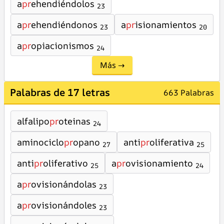
a
pr
ehendiéndolos
23
a
pr
ehendiéndonos
a
pr
isionamientos
23
20
a
pr
opiacionismos
24
Más →
Palabras de 17 letras
663 Palabras
alfalipo
pr
oteinas
24
aminociclo
pr
opano
anti
pr
oliferativa
27
25
anti
pr
oliferativo
a
pr
ovisionamiento
25
24
a
pr
ovisionándolas
23
a
pr
ovisionándoles
23