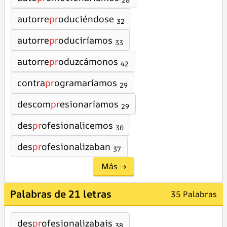
28
autorre
pr
oduciéndose
32
autorre
pr
oduciríamos
33
autorre
pr
oduzcámonos
42
contra
pr
ogramaríamos
29
descom
pr
esionaríamos
29
des
pr
ofesionalicemos
30
des
pr
ofesionalizaban
37
Más →
Palabras de 21 letras
35 Palabras
des
pr
ofesionalizabais
38