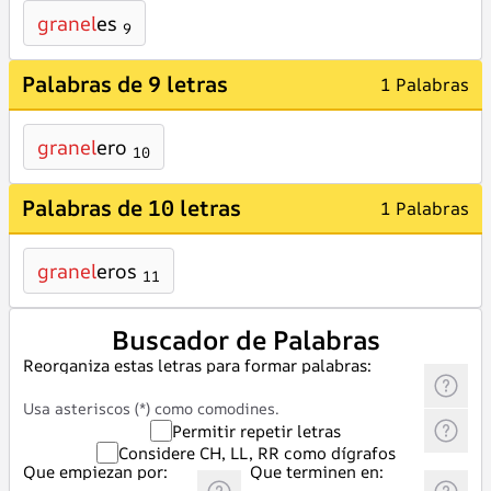
granel
es
9
Palabras de 9 letras
1 Palabras
granel
ero
10
Palabras de 10 letras
1 Palabras
granel
eros
11
Buscador de Palabras
Reorganiza estas letras para formar palabras:
Usa asteriscos (*) como comodines.
Permitir repetir letras
Considere CH, LL, RR como dígrafos
Que empiezan por:
Que terminen en: