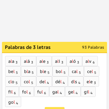
Palabras de 3 letras
93 Palabras
a
l
a
a
l
á
a
l
e
a
l
i
a
l
ó
a
l
v
3
3
3
3
3
6
be
l
b
l
a
b
l
e
bo
l
ca
l
ce
l
5
5
5
5
5
5
c
l
o
co
l
de
l
dé
l
d
l
s
e
l
e
5
5
4
4
4
3
fi
l
fo
l
fu
l
ga
l
ge
l
gi
l
6
6
6
4
4
4
go
l
4