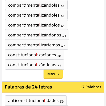
compartimenta
l
izándolas
41
compartimenta
l
izándoles
41
compartimenta
l
izándolos
41
compartimenta
l
izándonos
41
compartimenta
l
izaríamos
42
constituciona
l
izaciones
38
constituciona
l
izándolas
37
Más →
Palabras de 24 letras
17 Palabras
anticonstituciona
l
idades
30