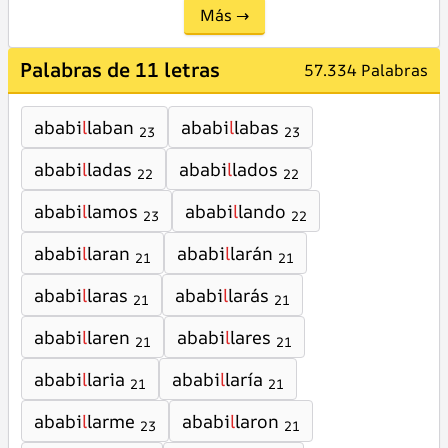
Más →
Palabras de 11 letras
57.334 Palabras
ababi
l
laban
ababi
l
labas
23
23
ababi
l
ladas
ababi
l
lados
22
22
ababi
l
lamos
ababi
l
lando
23
22
ababi
l
laran
ababi
l
larán
21
21
ababi
l
laras
ababi
l
larás
21
21
ababi
l
laren
ababi
l
lares
21
21
ababi
l
laria
ababi
l
laría
21
21
ababi
l
larme
ababi
l
laron
23
21