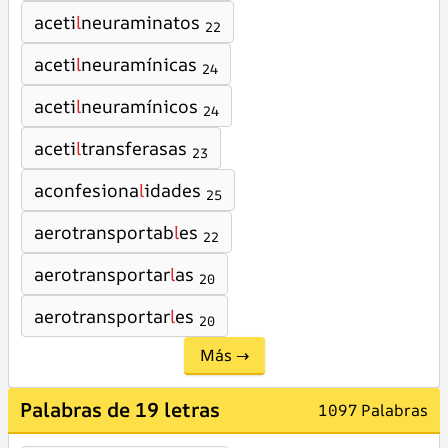
aceti
l
neuraminatos
22
aceti
l
neuramínicas
24
aceti
l
neuramínicos
24
aceti
l
transferasas
23
aconfesiona
l
idades
25
aerotransportab
l
es
22
aerotransportar
l
as
20
aerotransportar
l
es
20
Más →
Palabras de 19 letras
1097 Palabras