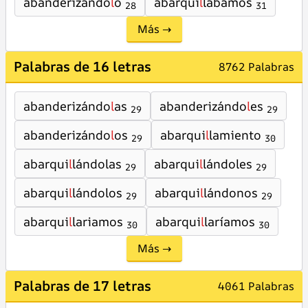
abanderizándo
l
o
abarqui
l
labamos
28
31
Más →
Palabras de 16 letras
8762 Palabras
abanderizándo
l
as
abanderizándo
l
es
29
29
abanderizándo
l
os
abarqui
l
lamiento
29
30
abarqui
l
lándolas
abarqui
l
lándoles
29
29
abarqui
l
lándolos
abarqui
l
lándonos
29
29
abarqui
l
lariamos
abarqui
l
laríamos
30
30
Más →
Palabras de 17 letras
4061 Palabras