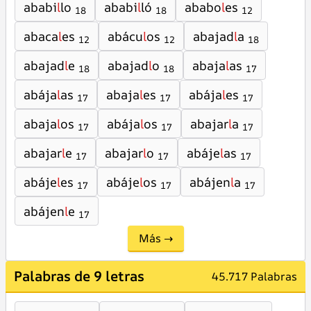
ababi
l
lo
ababi
l
ló
ababo
l
es
18
18
12
abaca
l
es
abácu
l
os
abajad
l
a
12
12
18
abajad
l
e
abajad
l
o
abaja
l
as
18
18
17
abája
l
as
abaja
l
es
abája
l
es
17
17
17
abaja
l
os
abája
l
os
abajar
l
a
17
17
17
abajar
l
e
abajar
l
o
abáje
l
as
17
17
17
abáje
l
es
abáje
l
os
abájen
l
a
17
17
17
abájen
l
e
17
Más →
Palabras de 9 letras
45.717 Palabras