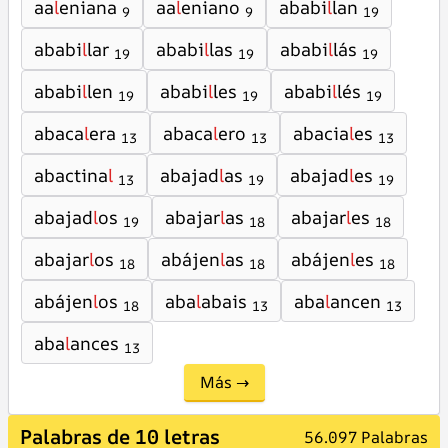
aa
l
eniana
aa
l
eniano
ababi
l
lan
9
9
19
ababi
l
lar
ababi
l
las
ababi
l
lás
19
19
19
ababi
l
len
ababi
l
les
ababi
l
lés
19
19
19
abaca
l
era
abaca
l
ero
abacia
l
es
13
13
13
abactina
l
abajad
l
as
abajad
l
es
13
19
19
abajad
l
os
abajar
l
as
abajar
l
es
19
18
18
abajar
l
os
abájen
l
as
abájen
l
es
18
18
18
abájen
l
os
aba
l
abais
aba
l
ancen
18
13
13
aba
l
ances
13
Más →
Palabras de 10 letras
56.097 Palabras