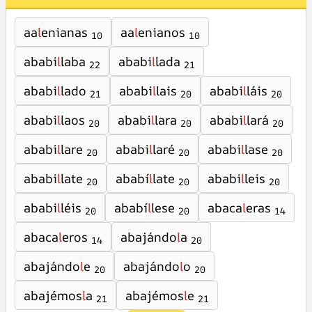
aa
l
enianas
aa
l
enianos
10
10
ababi
l
laba
ababi
l
lada
22
21
ababi
l
lado
ababi
l
lais
ababi
l
láis
21
20
20
ababi
l
laos
ababi
l
lara
ababi
l
lará
20
20
20
ababi
l
lare
ababi
l
laré
ababi
l
lase
20
20
20
ababi
l
late
ababí
l
late
ababi
l
leis
20
20
20
ababi
l
léis
ababí
l
lese
abaca
l
eras
20
20
14
abaca
l
eros
abajándo
l
a
14
20
abajándo
l
e
abajándo
l
o
20
20
abajémos
l
a
abajémos
l
e
21
21