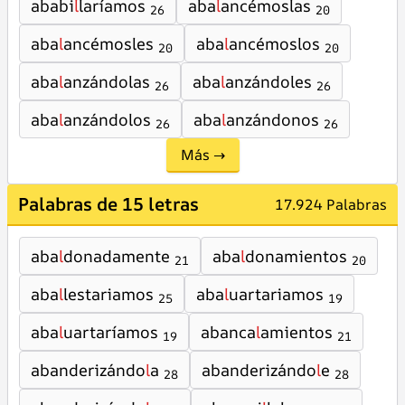
ababi
l
laríamos
aba
l
ancémoslas
26
20
aba
l
ancémosles
aba
l
ancémoslos
20
20
aba
l
anzándolas
aba
l
anzándoles
26
26
aba
l
anzándolos
aba
l
anzándonos
26
26
Más →
Palabras de 15 letras
17.924 Palabras
aba
l
donadamente
aba
l
donamientos
21
20
aba
l
lestariamos
aba
l
uartariamos
25
19
aba
l
uartaríamos
abanca
l
amientos
19
21
abanderizándo
l
a
abanderizándo
l
e
28
28