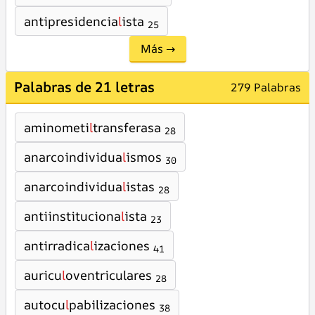
antipresidencia
l
ista
25
Más →
Palabras de 21 letras
279 Palabras
aminometi
l
transferasa
28
anarcoindividua
l
ismos
30
anarcoindividua
l
istas
28
antiinstituciona
l
ista
23
antirradica
l
izaciones
41
auricu
l
oventriculares
28
autocu
l
pabilizaciones
38