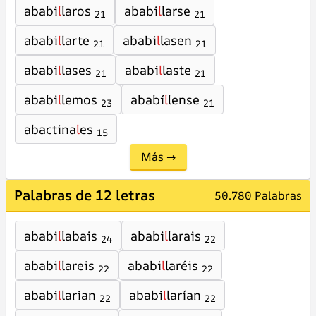
ababi
l
laros
ababi
l
larse
21
21
ababi
l
larte
ababi
l
lasen
21
21
ababi
l
lases
ababi
l
laste
21
21
ababi
l
lemos
ababí
l
lense
23
21
abactina
l
es
15
Más →
Palabras de 12 letras
50.780 Palabras
ababi
l
labais
ababi
l
larais
24
22
ababi
l
lareis
ababi
l
laréis
22
22
ababi
l
larian
ababi
l
larían
22
22