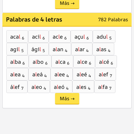
Más →
Palabras de 4 letras
782 Palabras
aca
l
aci
l
ac
l
e
açu
l
adu
l
6
6
6
6
5
agi
l
ági
l
a
l
an
a
l
ar
a
l
as
5
5
4
4
4
a
l
ba
a
l
bo
a
l
ca
a
l
ce
a
l
cé
6
6
6
6
6
a
l
ea
a
l
eá
a
l
ee
a
l
eé
a
l
ef
4
4
4
4
7
á
l
ef
a
l
eo
a
l
eó
a
l
es
a
l
fa
7
4
4
4
7
Más →