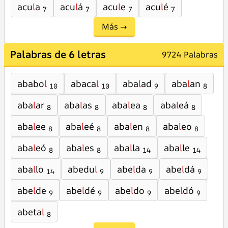
acu
l
a
acu
l
á
acu
l
e
acu
l
é
7
7
7
7
Más →
Palabras de 6 letras
9724 Palabras
ababo
l
abaca
l
aba
l
ad
aba
l
an
10
10
9
8
aba
l
ar
aba
l
as
aba
l
ea
aba
l
eá
8
8
8
8
aba
l
ee
aba
l
eé
aba
l
en
aba
l
eo
8
8
8
8
aba
l
eó
aba
l
es
aba
l
la
aba
l
le
8
8
14
14
aba
l
lo
abedu
l
abe
l
da
abe
l
dá
14
9
9
9
abe
l
de
abe
l
dé
abe
l
do
abe
l
dó
9
9
9
9
abeta
l
8