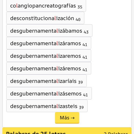
co
l
angiopancreatografías
35
desconstituciona
l
ización
40
desgubernamenta
l
izábamos
43
desgubernamenta
l
izáramos
41
desgubernamenta
l
izaremos
41
desgubernamenta
l
izáremos
41
desgubernamenta
l
izaríais
39
desgubernamenta
l
izásemos
41
desgubernamenta
l
izasteis
39
Más →
Palabras de 25 letras