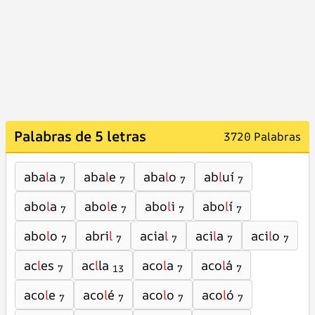
Palabras de 5 letras
3720 Palabras
aba
l
a
aba
l
e
aba
l
o
ab
l
uí
7
7
7
7
abo
l
a
abo
l
e
abo
l
i
abo
l
í
7
7
7
7
abo
l
o
abri
l
acia
l
aci
l
a
aci
l
o
7
7
7
7
7
ac
l
es
ac
l
la
aco
l
a
aco
l
á
7
13
7
7
aco
l
e
aco
l
é
aco
l
o
aco
l
ó
7
7
7
7