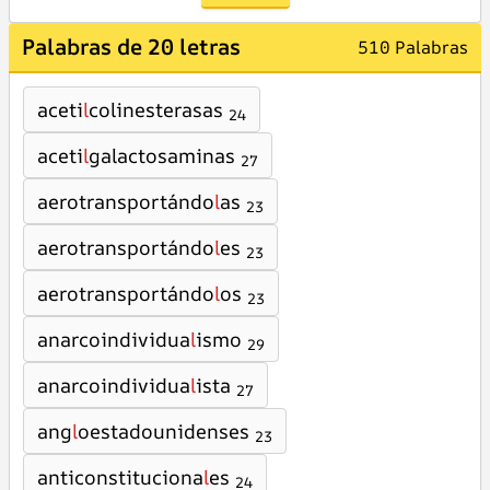
Palabras de 20 letras
510 Palabras
aceti
l
colinesterasas
24
aceti
l
galactosaminas
27
aerotransportándo
l
as
23
aerotransportándo
l
es
23
aerotransportándo
l
os
23
anarcoindividua
l
ismo
29
anarcoindividua
l
ista
27
ang
l
oestadounidenses
23
anticonstituciona
l
es
24