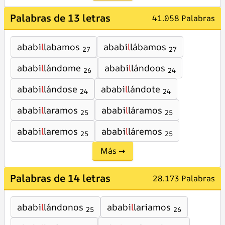
Palabras de 13 letras
41.058 Palabras
ababi
l
labamos
ababi
l
lábamos
27
27
ababi
l
lándome
ababi
l
lándoos
26
24
ababi
l
lándose
ababi
l
lándote
24
24
ababi
l
laramos
ababi
l
láramos
25
25
ababi
l
laremos
ababi
l
láremos
25
25
Más →
Palabras de 14 letras
28.173 Palabras
ababi
l
lándonos
ababi
l
lariamos
25
26