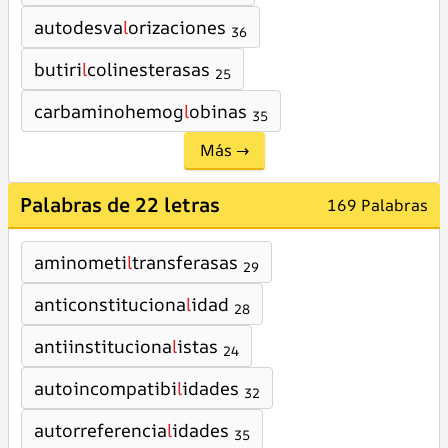
autodesva
l
orizaciones
36
butiri
l
colinesterasas
25
carbaminohemog
l
obinas
35
Más →
Palabras de 22 letras
169 Palabras
aminometi
l
transferasas
29
anticonstituciona
l
idad
28
antiinstituciona
l
istas
24
autoincompatibi
l
idades
32
autorreferencia
l
idades
35