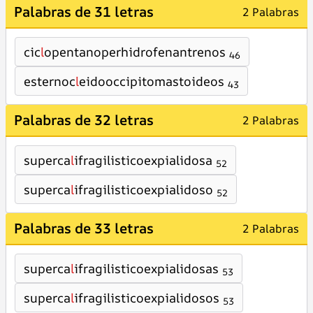
Palabras de 31 letras
2 Palabras
cic
l
opentanoperhidrofenantrenos
46
esternoc
l
eidooccipitomastoideos
43
Palabras de 32 letras
2 Palabras
superca
l
ifragilisticoexpialidosa
52
superca
l
ifragilisticoexpialidoso
52
Palabras de 33 letras
2 Palabras
superca
l
ifragilisticoexpialidosas
53
superca
l
ifragilisticoexpialidosos
53