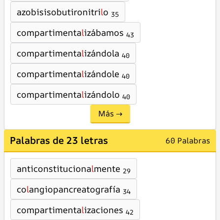
azobisisobutironitri
l
o
35
compartimenta
l
izábamos
43
compartimenta
l
izándola
40
compartimenta
l
izándole
40
compartimenta
l
izándolo
40
Más →
Palabras de 23 letras
60 Palabras
anticonstituciona
l
mente
29
co
l
angiopancreatografía
34
compartimenta
l
izaciones
42