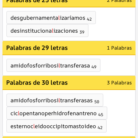
2 Palabras
desgubernamenta
l
izaríamos
42
desinstituciona
l
izaciones
39
Palabras de 29 letras
1 Palabras
amidofosforribosi
l
transferasa
49
Palabras de 30 letras
3 Palabras
amidofosforribosi
l
transferasas
50
cic
l
opentanoperhidrofenantreno
45
esternoc
l
eidooccipitomastoideo
42