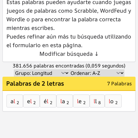
Estas palabras pueden ayudarte cuando juegas
juegos de palabras como Scrabble, WordFeud y
Wordle o para encontrar la palabra correcta
mientras escribes.
Puedes refinar aún más tu búsqueda utilizando
el formulario en esta página.
Modificar búsqueda ↓
381.656 palabras encontradas (0,059 segundos)
Palabras de 2 letras
7 Palabras
a
l
e
l
é
l
l
a
l
e
l
l
l
o
2
2
2
2
2
8
2