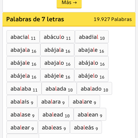
Más →
Palabras de 7 letras
19.927 Palabras
abacia
l
abácu
l
o
abadia
l
11
11
10
abaja
l
a
abája
l
a
abaja
l
e
16
16
16
abája
l
e
abaja
l
o
abája
l
o
16
16
16
abáje
l
a
abáje
l
e
abáje
l
o
16
16
16
aba
l
aba
aba
l
ada
aba
l
ado
11
10
10
aba
l
ais
aba
l
ara
aba
l
are
9
9
9
aba
l
ase
aba
l
ead
aba
l
ean
9
10
9
aba
l
ear
aba
l
eas
aba
l
eás
9
9
9