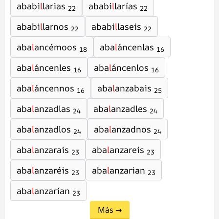
ababi
l
larias
ababi
l
larías
22
22
ababi
l
larnos
ababi
l
laseis
22
22
aba
l
ancémoos
aba
l
áncenlas
18
16
aba
l
áncenles
aba
l
áncenlos
16
16
aba
l
áncennos
aba
l
anzabais
16
25
aba
l
anzadlas
aba
l
anzadles
24
24
aba
l
anzadlos
aba
l
anzadnos
24
24
aba
l
anzarais
aba
l
anzareis
23
23
aba
l
anzaréis
aba
l
anzarian
23
23
aba
l
anzarían
23
Más →