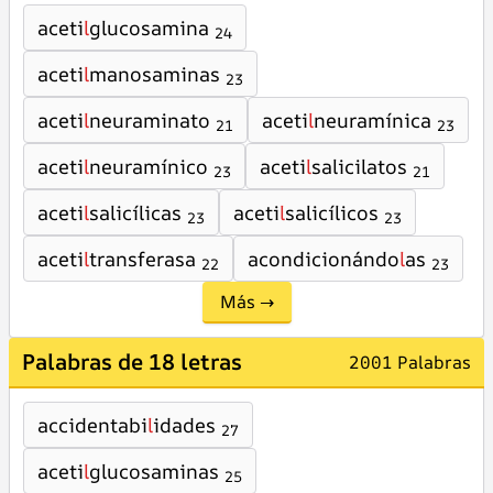
aceti
l
glucosamina
24
aceti
l
manosaminas
23
aceti
l
neuraminato
aceti
l
neuramínica
21
23
aceti
l
neuramínico
aceti
l
salicilatos
23
21
aceti
l
salicílicas
aceti
l
salicílicos
23
23
aceti
l
transferasa
acondicionándo
l
as
22
23
Más →
Palabras de 18 letras
2001 Palabras
accidentabi
l
idades
27
aceti
l
glucosaminas
25