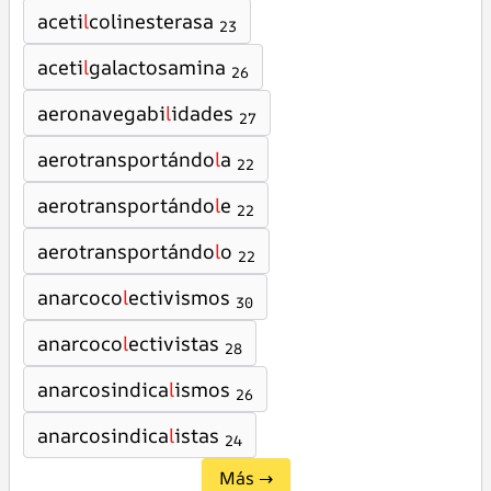
aceti
l
colinesterasa
23
aceti
l
galactosamina
26
aeronavegabi
l
idades
27
aerotransportándo
l
a
22
aerotransportándo
l
e
22
aerotransportándo
l
o
22
anarcoco
l
ectivismos
30
anarcoco
l
ectivistas
28
anarcosindica
l
ismos
26
anarcosindica
l
istas
24
Más →