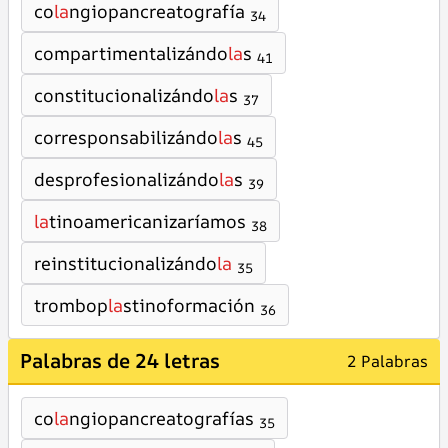
co
la
ngiopancreatografía
34
compartimentalizándo
la
s
41
constitucionalizándo
la
s
37
corresponsabilizándo
la
s
45
desprofesionalizándo
la
s
39
la
tinoamericanizaríamos
38
reinstitucionalizándo
la
35
trombop
la
stinoformación
36
Palabras de 24 letras
2 Palabras
co
la
ngiopancreatografías
35