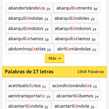
abanderizándo
la
s
abarquil
la
miento
29
30
abarquil
lá
ndolas
abarquil
lá
ndoles
29
29
abarquil
lá
ndolos
abarquil
lá
ndonos
29
29
abarquil
la
riamos
abarquil
la
ríamos
30
30
abdominop
la
stias
abril
la
ntándolas
23
25
Más →
Palabras de 17 letras
1068 Palabras
acetilsalici
la
tos
acondicionándo
la
s
21
23
aerotransportar
la
alcantaril
lá
bamos
19
29
alcantaril
lá
ndola
alcantaril
lá
ndole
26
26