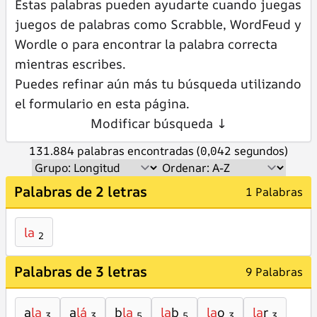
Estas palabras pueden ayudarte cuando juegas
juegos de palabras como Scrabble, WordFeud y
Wordle o para encontrar la palabra correcta
mientras escribes.
Puedes refinar aún más tu búsqueda utilizando
el formulario en esta página.
Modificar búsqueda ↓
131.884 palabras encontradas (0,042 segundos)
Palabras de 2 letras
1 Palabras
la
2
Palabras de 3 letras
9 Palabras
a
la
a
lá
b
la
la
b
la
o
la
r
3
3
5
5
3
3