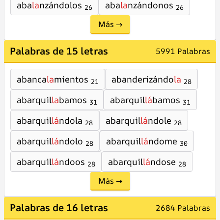
aba
la
nzándolos
aba
la
nzándonos
26
26
Más →
Palabras de 15 letras
5991 Palabras
abanca
la
mientos
abanderizándo
la
21
28
abarquil
la
bamos
abarquil
lá
bamos
31
31
abarquil
lá
ndola
abarquil
lá
ndole
28
28
abarquil
lá
ndolo
abarquil
lá
ndome
28
30
abarquil
lá
ndoos
abarquil
lá
ndose
28
28
Más →
Palabras de 16 letras
2684 Palabras