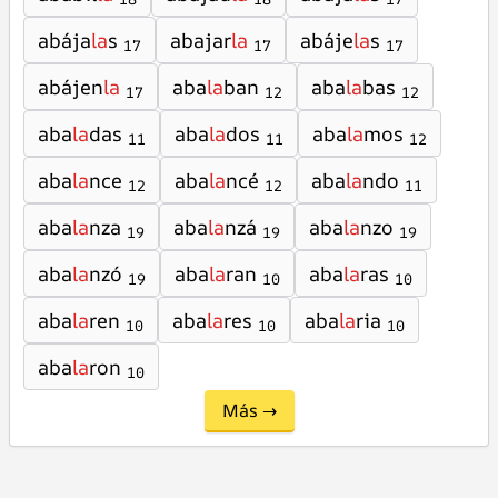
abája
la
s
abajar
la
abáje
la
s
17
17
17
abájen
la
aba
la
ban
aba
la
bas
17
12
12
aba
la
das
aba
la
dos
aba
la
mos
11
11
12
aba
la
nce
aba
la
ncé
aba
la
ndo
12
12
11
aba
la
nza
aba
la
nzá
aba
la
nzo
19
19
19
aba
la
nzó
aba
la
ran
aba
la
ras
19
10
10
aba
la
ren
aba
la
res
aba
la
ria
10
10
10
aba
la
ron
10
Más →