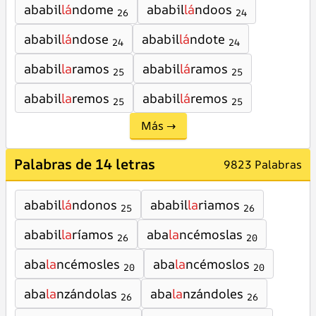
ababil
lá
ndome
ababil
lá
ndoos
26
24
ababil
lá
ndose
ababil
lá
ndote
24
24
ababil
la
ramos
ababil
lá
ramos
25
25
ababil
la
remos
ababil
lá
remos
25
25
Más →
Palabras de 14 letras
9823 Palabras
ababil
lá
ndonos
ababil
la
riamos
25
26
ababil
la
ríamos
aba
la
ncémoslas
26
20
aba
la
ncémosles
aba
la
ncémoslos
20
20
aba
la
nzándolas
aba
la
nzándoles
26
26