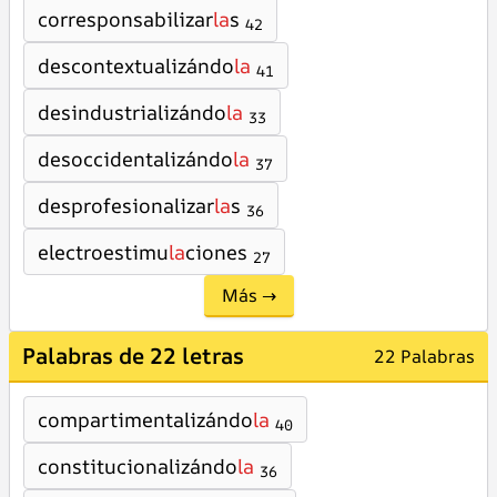
corresponsabilizar
la
s
42
descontextualizándo
la
41
desindustrializándo
la
33
desoccidentalizándo
la
37
desprofesionalizar
la
s
36
electroestimu
la
ciones
27
Más →
Palabras de 22 letras
22 Palabras
compartimentalizándo
la
40
constitucionalizándo
la
36