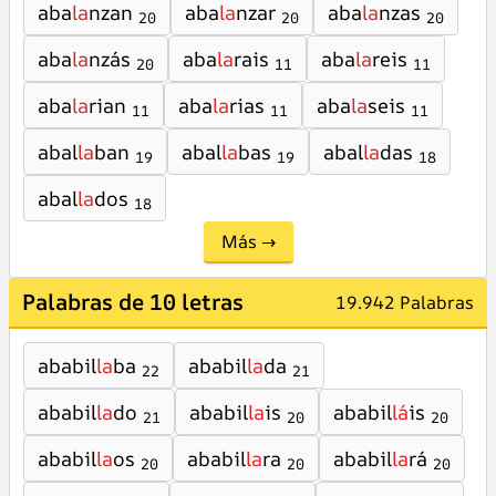
aba
la
nzan
aba
la
nzar
aba
la
nzas
20
20
20
aba
la
nzás
aba
la
rais
aba
la
reis
20
11
11
aba
la
rian
aba
la
rias
aba
la
seis
11
11
11
abal
la
ban
abal
la
bas
abal
la
das
19
19
18
abal
la
dos
18
Más →
Palabras de 10 letras
19.942 Palabras
ababil
la
ba
ababil
la
da
22
21
ababil
la
do
ababil
la
is
ababil
lá
is
21
20
20
ababil
la
os
ababil
la
ra
ababil
la
rá
20
20
20