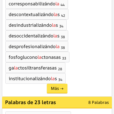
corresponsabilizándo
la
44
descontextualizándo
la
s
42
desindustrializándo
la
s
34
desoccidentalizándo
la
s
38
desprofesionalizándo
la
38
fosfoglucono
la
ctonasas
33
ga
la
ctosiltransferasas
28
institucionalizándo
la
s
34
Más →
Palabras de 23 letras
8 Palabras