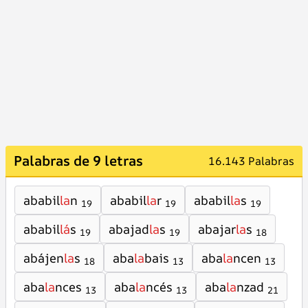
Palabras de 9 letras
16.143 Palabras
ababil
la
n
ababil
la
r
ababil
la
s
19
19
19
ababil
lá
s
abajad
la
s
abajar
la
s
19
19
18
abájen
la
s
aba
la
bais
aba
la
ncen
18
13
13
aba
la
nces
aba
la
ncés
aba
la
nzad
13
13
21