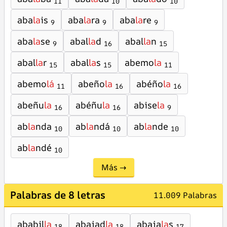
11
10
10
aba
la
is
aba
la
ra
aba
la
re
9
9
9
aba
la
se
abal
la
d
abal
la
n
9
16
15
abal
la
r
abal
la
s
abemo
la
15
15
11
abemo
lá
abeño
la
abéño
la
11
16
16
abeñu
la
abéñu
la
abise
la
16
16
9
ab
la
nda
ab
la
ndá
ab
la
nde
10
10
10
ab
la
ndé
10
Más →
Palabras de 8 letras
11.009 Palabras
ababil
la
abajad
la
abaja
la
s
18
18
17