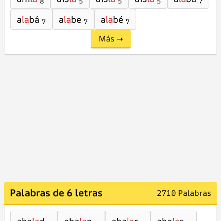
8
5
5
5
7
a
la
bá
a
la
be
a
la
bé
7
7
7
Más →
Palabras de 6 letras
2710 Palabras