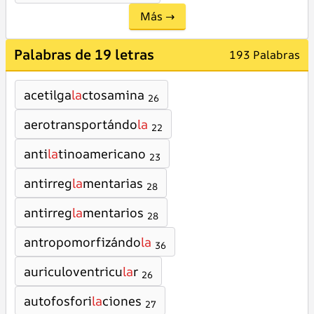
Más →
Palabras de 19 letras
193 Palabras
acetilga
la
ctosamina
26
aerotransportándo
la
22
anti
la
tinoamericano
23
antirreg
la
mentarias
28
antirreg
la
mentarios
28
antropomorfizándo
la
36
auriculoventricu
la
r
26
autofosfori
la
ciones
27