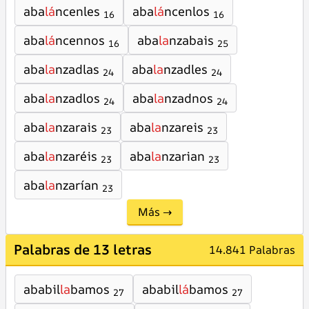
aba
lá
ncenles
aba
lá
ncenlos
16
16
aba
lá
ncennos
aba
la
nzabais
16
25
aba
la
nzadlas
aba
la
nzadles
24
24
aba
la
nzadlos
aba
la
nzadnos
24
24
aba
la
nzarais
aba
la
nzareis
23
23
aba
la
nzaréis
aba
la
nzarian
23
23
aba
la
nzarían
23
Más →
Palabras de 13 letras
14.841 Palabras
ababil
la
bamos
ababil
lá
bamos
27
27