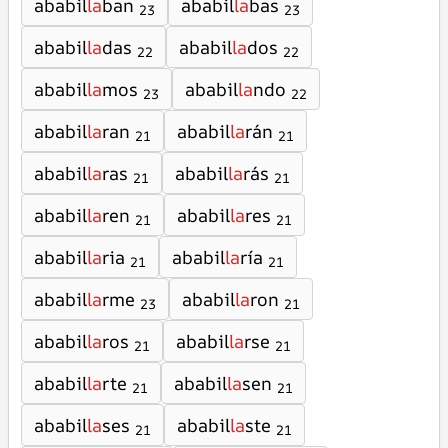
ababil
la
ban
ababil
la
bas
23
23
ababil
la
das
ababil
la
dos
22
22
ababil
la
mos
ababil
la
ndo
23
22
ababil
la
ran
ababil
la
rán
21
21
ababil
la
ras
ababil
la
rás
21
21
ababil
la
ren
ababil
la
res
21
21
ababil
la
ria
ababil
la
ría
21
21
ababil
la
rme
ababil
la
ron
23
21
ababil
la
ros
ababil
la
rse
21
21
ababil
la
rte
ababil
la
sen
21
21
ababil
la
ses
ababil
la
ste
21
21