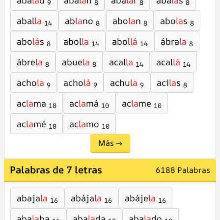
aba
la
d
aba
la
n
aba
la
r
aba
la
s
9
8
8
8
abal
la
ab
la
no
abo
la
n
abo
la
s
14
8
8
8
abo
lá
s
abol
la
abol
lá
ábra
la
8
14
14
8
ábre
la
abue
la
acal
la
acal
lá
8
8
14
14
acho
la
acho
lá
achu
la
aci
la
s
9
9
9
8
ac
la
ma
ac
la
má
ac
la
me
10
10
10
ac
la
mé
ac
la
mo
10
10
Más →
Palabras de 7 letras
6188 Palabras
abaja
la
abája
la
abáje
la
16
16
16
aba
la
ba
aba
la
da
aba
la
do