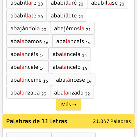
ababil
la
re
ababil
la
ré
ababil
la
se
20
20
20
ababil
la
te
ababíl
la
te
20
20
abajándo
la
abajémos
la
20
21
aba
la
bamos
aba
la
nceis
16
14
aba
la
ncéis
aba
lá
ncela
14
14
aba
lá
ncele
aba
lá
ncelo
14
14
aba
lá
nceme
aba
lá
ncese
16
14
aba
la
nzaba
aba
la
nzada
23
22
Más →
Palabras de 11 letras
21.047 Palabras