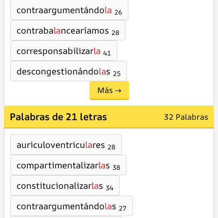
contraargumentándo
la
26
contraba
la
ncearíamos
28
corresponsabilizar
la
41
descongestionándo
la
s
25
Más →
Palabras de 21 letras
32 Palabras
auriculoventricu
la
res
28
compartimentalizar
la
s
38
constitucionalizar
la
s
34
contraargumentándo
la
s
27