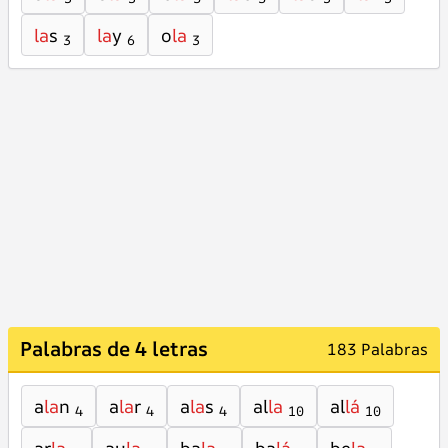
la
s
la
y
o
la
3
6
3
Palabras de 4 letras
183 Palabras
a
la
n
a
la
r
a
la
s
al
la
al
lá
4
4
4
10
10