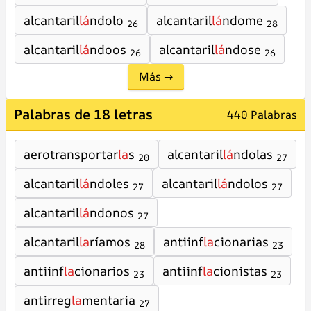
alcantaril
lá
ndolo
alcantaril
lá
ndome
26
28
alcantaril
lá
ndoos
alcantaril
lá
ndose
26
26
Más →
Palabras de 18 letras
440 Palabras
aerotransportar
la
s
alcantaril
lá
ndolas
20
27
alcantaril
lá
ndoles
alcantaril
lá
ndolos
27
27
alcantaril
lá
ndonos
27
alcantaril
la
ríamos
antiinf
la
cionarias
28
23
antiinf
la
cionarios
antiinf
la
cionistas
23
23
antirreg
la
mentaria
27