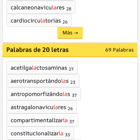
calcaneonavicu
la
res
28
cardiocircu
la
torias
26
Más →
Palabras de 20 letras
69 Palabras
acetilga
la
ctosaminas
27
aerotransportándo
la
s
23
antropomorfizándo
la
s
37
astragalonavicu
la
res
26
compartimentalizar
la
37
constitucionalizar
la
33