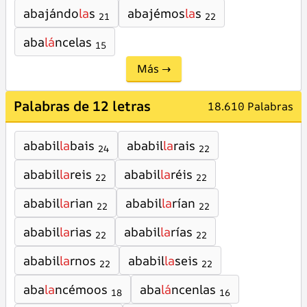
abajándo
la
s
abajémos
la
s
21
22
aba
lá
ncelas
15
Más →
Palabras de 12 letras
18.610 Palabras
ababil
la
bais
ababil
la
rais
24
22
ababil
la
reis
ababil
la
réis
22
22
ababil
la
rian
ababil
la
rían
22
22
ababil
la
rias
ababil
la
rías
22
22
ababil
la
rnos
ababil
la
seis
22
22
aba
la
ncémoos
aba
lá
ncenlas
18
16