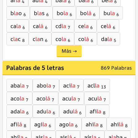
ar
la
au
la
ba
la
ba
lá
be
la
4
4
6
6
6
b
la
o
b
la
s
bo
la
bo
lá
bu
la
6
6
6
6
6
ca
la
ca
lá
cd
la
ce
la
ce
lá
6
6
7
6
6
c
la
c
c
la
n
co
la
co
lá
da
la
8
6
6
6
5
Más →
Palabras de 5 letras
869 Palabras
aba
la
abo
la
aci
la
acl
la
7
7
7
13
aco
la
aco
lá
acu
la
acu
lá
7
7
7
7
ada
la
adu
la
adu
lá
afi
la
6
6
6
8
afi
lá
agi
la
ago
la
ahi
la
ahi
lá
8
6
6
8
8
ahí
la
ais
la
ais
lá
aís
la
a
la
ba