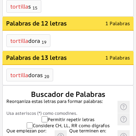
tortilla
s
15
Palabras de 12 letras
1 Palabras
tortilla
dora
19
Palabras de 13 letras
1 Palabras
tortilla
doras
20
Buscador de Palabras
Reorganiza estas letras para formar palabras:
Usa asteriscos (*) como comodines.
Permitir repetir letras
Considere CH, LL, RR como dígrafos
Que empiezan por:
Que terminen en: