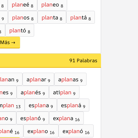
plan
eé
plan
eo
8
8
8
plan
os
plan
ta
plan
tá
9
8
8
8
plan
tó
8
8
Más →
91 Palabras
lan
an
a
plan
ar
a
plan
as
9
9
9
n
es
a
plan
és
ati
plan
9
9
9
m
plan
es
plan
a
es
plan
á
13
9
9
an
o
es
plan
ó
ex
plan
a
9
9
16
plan
é
ex
plan
o
ex
plan
ó
16
16
16