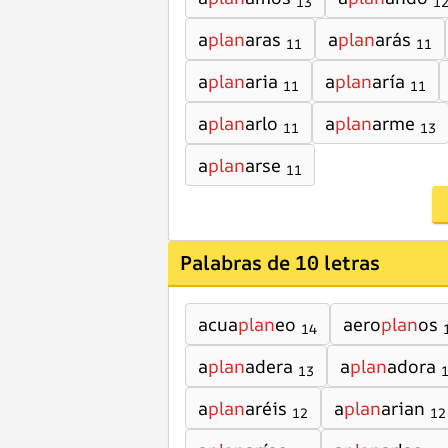
13
1
a
plan
aras
a
plan
arás
11
11
a
plan
aria
a
plan
aría
11
11
a
plan
arlo
a
plan
arme
11
13
a
plan
arse
11
Palabras de 10 letras
acua
plan
eo
aero
plan
os
14
a
plan
adera
a
plan
adora
13
a
plan
aréis
a
plan
arian
12
12