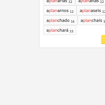
a
plan
arías
a
plan
arlas
12
12
a
plan
arnos
a
plan
aseis
12
1
a
plan
chado
a
plan
chais
16
a
plan
chará
15