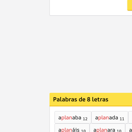
Palabras de 8 letras
a
plan
aba
a
plan
ada
12
11
a
plan
áis
a
plan
ara
a
10
10