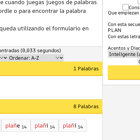
te cuando juegas juegos de palabras
Cons
dle o para encontrar la palabra
Que empiezan 
Con esta secue
queda utilizando el formulario en
Con estas letra
Acentos y Diac
ntradas (0,033 segundos)
1 Palabras
8 Palabras
plañ
e
plañ
i
plañ
í
14
14
14