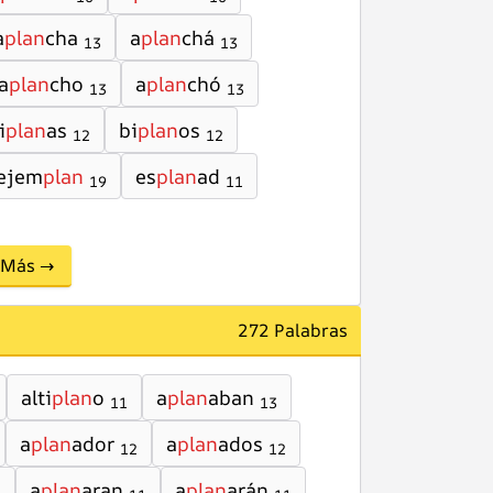
a
plan
cha
a
plan
chá
13
13
a
plan
cho
a
plan
chó
13
13
i
plan
as
bi
plan
os
12
12
ejem
plan
es
plan
ad
19
11
Más →
272 Palabras
alti
plan
o
a
plan
aban
11
13
a
plan
ador
a
plan
ados
12
12
a
plan
aran
a
plan
arán