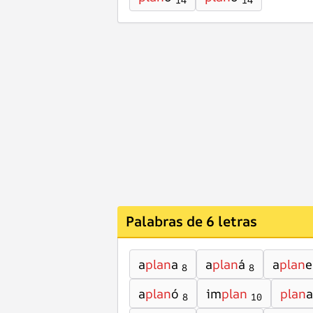
14
14
Palabras de 6 letras
a
plan
a
a
plan
á
a
plan
e
8
8
a
plan
ó
im
plan
plan
a
8
10