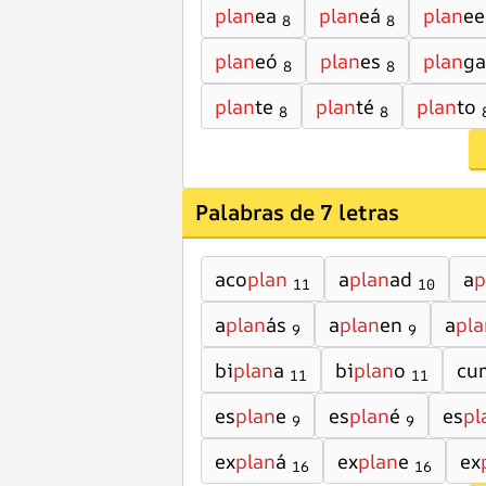
plan
ea
plan
eá
plan
ee
8
8
plan
eó
plan
es
plan
ga
8
8
plan
te
plan
té
plan
to
8
8
Palabras de 7 letras
aco
plan
a
plan
ad
a
p
11
10
a
plan
ás
a
plan
en
a
pla
9
9
bi
plan
a
bi
plan
o
cu
11
11
es
plan
e
es
plan
é
es
pl
9
9
ex
plan
á
ex
plan
e
ex
16
16