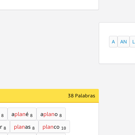
A
AN
L
38 Palabras
a
plan
é
a
plan
o
8
8
8
r
plan
as
plan
co
8
8
10