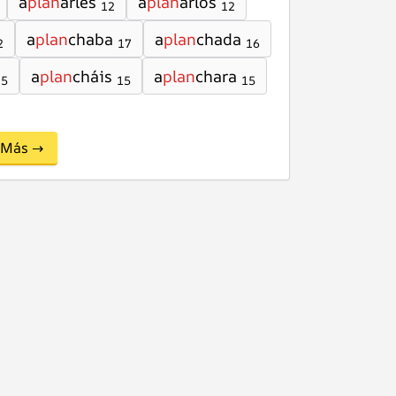
a
plan
arles
a
plan
arlos
12
12
a
plan
chaba
a
plan
chada
2
17
16
a
plan
cháis
a
plan
chara
15
15
15
Más →