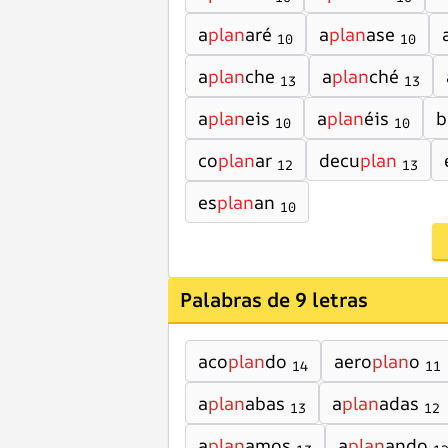
a
plan
aré
a
plan
ase
10
10
a
plan
che
a
plan
ché
13
13
a
plan
eis
a
plan
éis
b
10
10
co
plan
ar
decu
plan
12
13
es
plan
an
10
Palabras de 9 letras
aco
plan
do
aero
plan
o
14
11
a
plan
abas
a
plan
adas
13
12
a
plan
amos
a
plan
ando