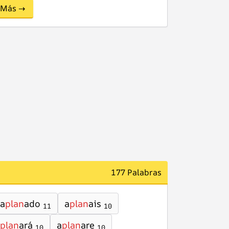
Más →
177 Palabras
a
plan
ado
a
plan
ais
11
10
plan
ará
a
plan
are
10
10