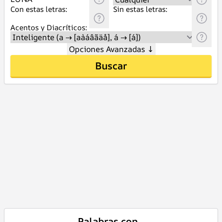
Con estas letras:
Sin estas letras:
Acentos y Diacríticos:
Opciones Avanzadas
↓
Buscar
Palabras con _