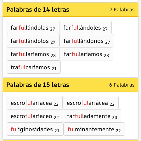
Palabras de 14 letras
7 Palabras
far
ful
lándolas
far
ful
lándoles
27
27
far
ful
lándolos
far
ful
lándonos
27
27
far
ful
lariamos
far
ful
laríamos
28
28
tra
ful
cariamos
21
Palabras de 15 letras
6 Palabras
escro
ful
ariacea
escro
ful
ariácea
22
22
escro
ful
ariaceo
far
ful
ladamente
22
30
ful
iginosidades
ful
minantemente
21
22