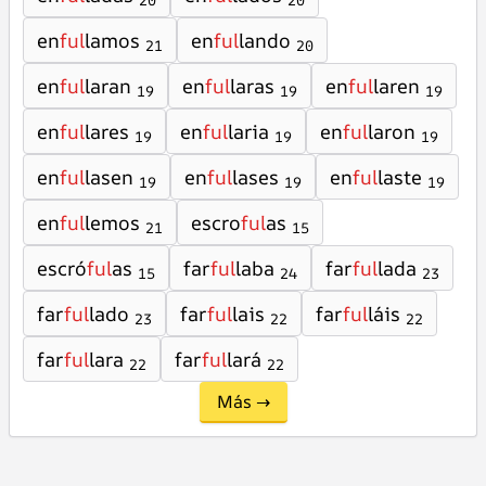
20
20
en
ful
lamos
en
ful
lando
21
20
en
ful
laran
en
ful
laras
en
ful
laren
19
19
19
en
ful
lares
en
ful
laria
en
ful
laron
19
19
19
en
ful
lasen
en
ful
lases
en
ful
laste
19
19
19
en
ful
lemos
escro
ful
as
21
15
escró
ful
as
far
ful
laba
far
ful
lada
15
24
23
far
ful
lado
far
ful
lais
far
ful
láis
23
22
22
far
ful
lara
far
ful
lará
22
22
Más →