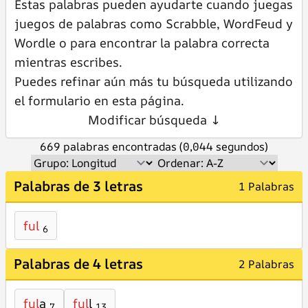
Estas palabras pueden ayudarte cuando juegas
juegos de palabras como Scrabble, WordFeud y
Wordle o para encontrar la palabra correcta
mientras escribes.
Puedes refinar aún más tu búsqueda utilizando
el formulario en esta página.
Modificar búsqueda ↓
669 palabras encontradas (0,044 segundos)
Palabras de 3 letras
1 Palabras
ful
6
Palabras de 4 letras
2 Palabras
ful
a
ful
l
7
13