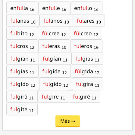
en
ful
la
en
ful
le
en
ful
lo
16
16
16
ful
anas
ful
anos
ful
ares
10
10
10
ful
bito
fúl
crea
fúl
creo
12
12
12
ful
cros
ful
eras
ful
eros
12
10
10
ful
gian
ful
gían
ful
gias
11
11
11
ful
gías
ful
gida
fúl
gida
11
12
12
ful
gido
fúl
gido
ful
gira
12
12
11
ful
girá
ful
gire
ful
giré
11
11
11
ful
gite
11
Más →