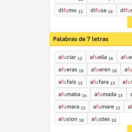
di
fu
mo
di
fu
sa
di
fu
12
10
Palabras de 7 letras
a
fu
ciar
a
fu
ella
a
fu
e
12
16
a
fu
eras
a
fu
eren
a
f
10
10
a
fu
fais
a
fu
fara
a
fu
13
13
a
fu
maba
a
fu
mada
14
13
a
fu
mara
a
fu
mare
a
12
12
a
fu
sion
a
fu
stes
10
10