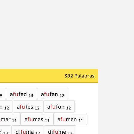
302 Palabras
a
fu
fad
a
fu
fan
9
13
12
n
a
fu
fes
a
fu
fon
12
12
12
u
mar
a
fu
mas
a
fu
men
11
11
11
r
di
fu
ma
di
fu
me
10
12
12