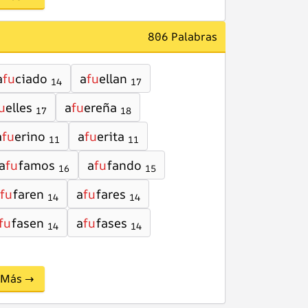
806 Palabras
a
fu
ciado
a
fu
ellan
14
17
u
elles
a
fu
ereña
17
18
a
fu
erino
a
fu
erita
11
11
a
fu
famos
a
fu
fando
16
15
fu
faren
a
fu
fares
14
14
fu
fasen
a
fu
fases
14
14
Más →