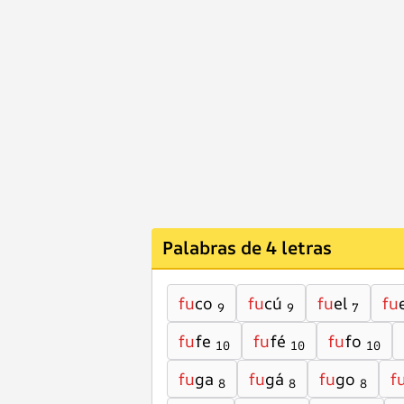
Palabras de 4 letras
fu
co
fu
cú
fu
el
fu
9
9
7
fu
fe
fu
fé
fu
fo
10
10
10
fu
ga
fu
gá
fu
go
f
8
8
8