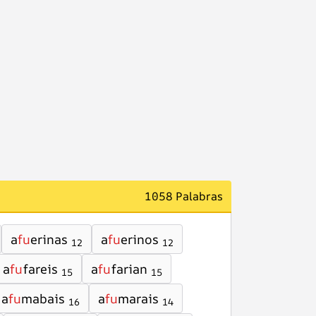
1058 Palabras
a
fu
erinas
a
fu
erinos
12
12
a
fu
fareis
a
fu
farian
15
15
a
fu
mabais
a
fu
marais
16
14