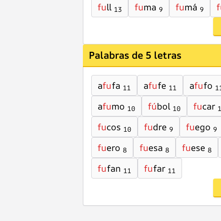
fu
ll
fu
ma
fu
má
f
13
9
9
Palabras de 5 letras
a
fu
fa
a
fu
fe
a
fu
fo
11
11
1
a
fu
mo
fú
bol
fu
car
10
10
fu
cos
fu
dre
fu
ego
10
9
9
fu
ero
fu
esa
fu
ese
8
8
8
fu
fan
fu
far
11
11