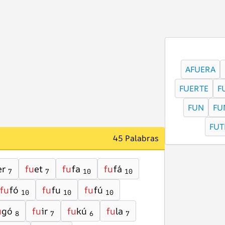
AFUERA
FUERTE
F
FUN
FU
FUT
45 Palabras
er
fu
et
fu
fa
fu
fá
7
7
10
10
fu
fó
fu
fu
fu
fú
10
10
10
u
gó
fu
ir
fu
kú
fu
la
8
7
6
7