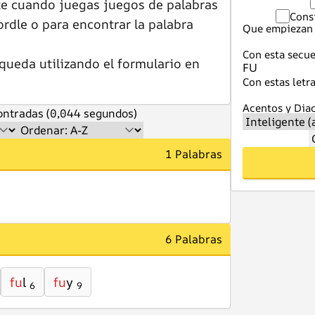
te cuando juegas juegos de palabras
Cons
dle o para encontrar la palabra
Que empiezan 
Con esta secue
queda utilizando el formulario en
Con estas letra
Acentos y Diac
ntradas (0,044 segundos)
1 Palabras
6 Palabras
fu
l
fu
y
6
9