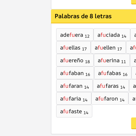
Palabras de 8 letras
ade
fu
era
a
fu
ciada
12
14
a
fu
ellas
a
fu
ellen
a
f
17
17
a
fu
ereño
a
fu
erina
18
11
a
fu
faban
a
fu
fabas
16
16
a
fu
faran
a
fu
faras
a
14
14
a
fu
faria
a
fu
faron
a
14
14
a
fu
faste
14