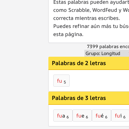
Estas palabras pueden ayudar
como Scrabble, WordFeud y Wor
correcta mientras escribes.
Puedes refinar aún más tu bús
esta página.
7399 palabras enco
Palabras de 2 letras
fu
5
Palabras de 3 letras
fu
a
fu
e
fu
é
fu
i
6
6
6
6