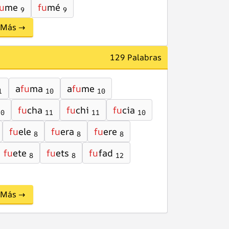
u
me
fu
mé
9
9
Más →
129 Palabras
a
fu
ma
a
fu
me
1
10
10
fu
cha
fu
chi
fu
cia
10
11
11
10
fu
ele
fu
era
fu
ere
8
8
8
fu
ete
fu
ets
fu
fad
8
8
12
Más →