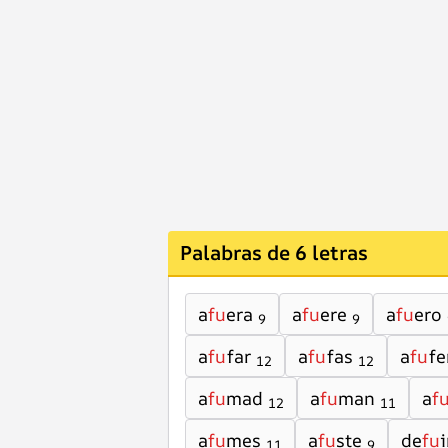
Palabras de 6 letras
a
fu
era
a
fu
ere
a
fu
ero
9
9
a
fu
far
a
fu
fas
a
fu
fe
12
12
a
fu
mad
a
fu
man
a
f
12
11
a
fu
mes
a
fu
ste
de
fu
i
11
9