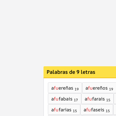
Palabras de 9 letras
a
fu
ereñas
a
fu
ereños
19
19
a
fu
fabais
a
fu
farais
17
15
a
fu
farias
a
fu
faseis
15
15