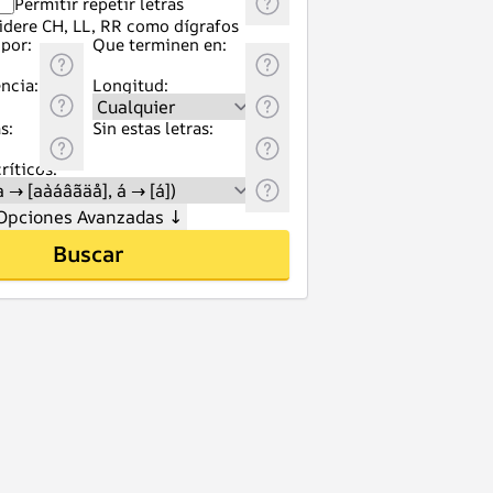
Permitir repetir letras
idere CH, LL, RR como dígrafos
por:
Que terminen en:
ncia:
Longitud:
s:
Sin estas letras:
ríticos:
Opciones Avanzadas
↓
Buscar