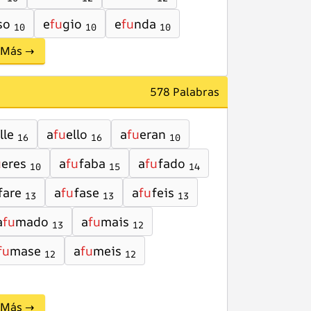
so
e
fu
gio
e
fu
nda
10
10
10
Más →
578 Palabras
lle
a
fu
ello
a
fu
eran
16
16
10
u
eres
a
fu
faba
a
fu
fado
10
15
14
fare
a
fu
fase
a
fu
feis
13
13
13
a
fu
mado
a
fu
mais
13
12
fu
mase
a
fu
meis
12
12
Más →