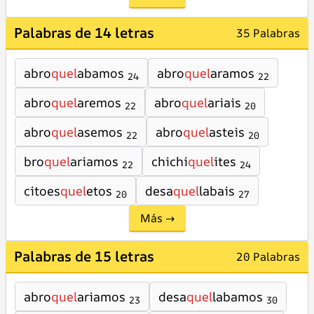
Palabras de 14 letras
35 Palabras
abro
quel
abamos
abro
quel
aramos
24
22
abro
quel
aremos
abro
quel
ariais
22
20
abro
quel
asemos
abro
quel
asteis
22
20
bro
quel
ariamos
chichi
quel
ites
22
24
citoes
quel
etos
desa
quel
labais
20
27
Más →
Palabras de 15 letras
20 Palabras
abro
quel
ariamos
desa
quel
labamos
23
30