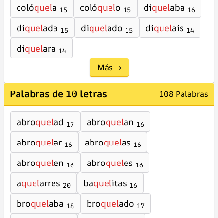
coló
quel
a
coló
quel
o
di
quel
aba
15
15
16
di
quel
ada
di
quel
ado
di
quel
ais
15
15
14
di
quel
ara
14
Más →
Palabras de 10 letras
108 Palabras
abro
quel
ad
abro
quel
an
17
16
abro
quel
ar
abro
quel
as
16
16
abro
quel
en
abro
quel
es
16
16
a
quel
arres
ba
quel
itas
20
16
bro
quel
aba
bro
quel
ado
18
17