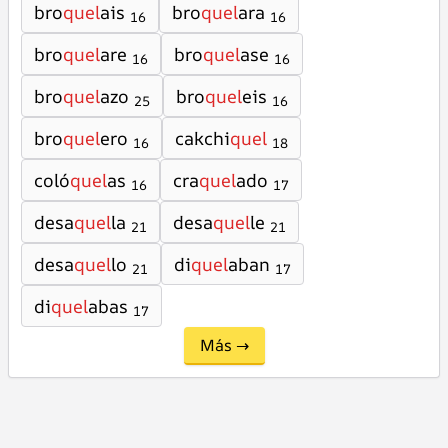
bro
quel
ais
bro
quel
ara
16
16
bro
quel
are
bro
quel
ase
16
16
bro
quel
azo
bro
quel
eis
25
16
bro
quel
ero
cakchi
quel
16
18
coló
quel
as
cra
quel
ado
16
17
desa
quel
la
desa
quel
le
21
21
desa
quel
lo
di
quel
aban
21
17
di
quel
abas
17
Más →