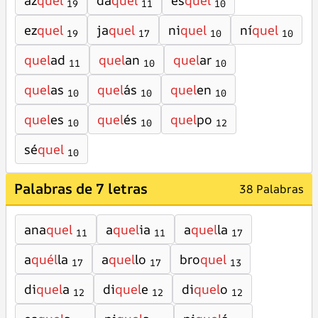
az
quel
da
quel
es
quel
19
11
10
ez
quel
ja
quel
ni
quel
ní
quel
19
17
10
10
quel
ad
quel
an
quel
ar
11
10
10
quel
as
quel
ás
quel
en
10
10
10
quel
es
quel
és
quel
po
10
10
12
sé
quel
10
Palabras de 7 letras
38 Palabras
ana
quel
a
quel
ia
a
quel
la
11
11
17
a
quél
la
a
quel
lo
bro
quel
17
17
13
di
quel
a
di
quel
e
di
quel
o
12
12
12