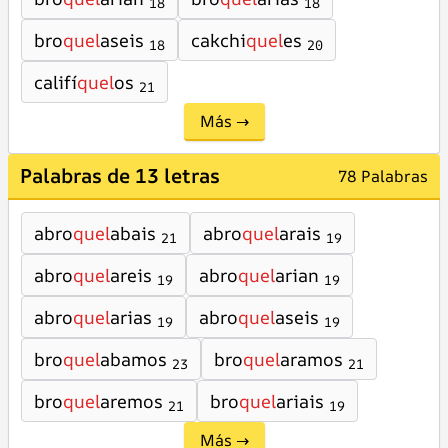
18
18
bro
quel
aseis
cakchi
quel
es
18
20
califí
quel
os
21
Más →
Palabras de 13 letras
78 Palabras
abro
quel
abais
abro
quel
arais
21
19
abro
quel
areis
abro
quel
arian
19
19
abro
quel
arias
abro
quel
aseis
19
19
bro
quel
abamos
bro
quel
aramos
23
21
bro
quel
aremos
bro
quel
ariais
21
19
Más →