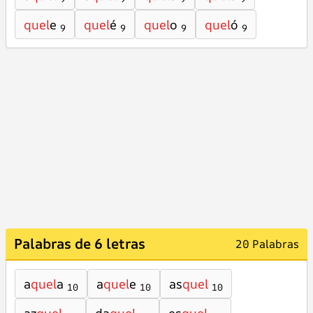
quel
e
quel
é
quel
o
quel
ó
9
9
9
9
Palabras de 6 letras
20 Palabras
a
quel
a
a
quel
e
as
quel
10
10
10