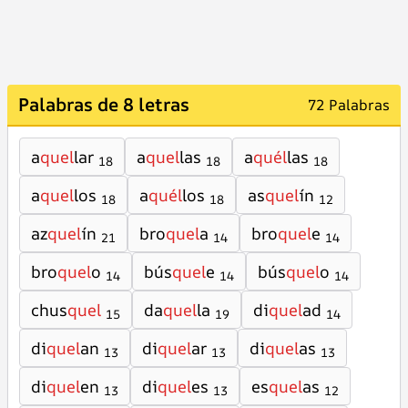
Palabras de 8 letras
72 Palabras
a
quel
lar
a
quel
las
a
quél
las
18
18
18
a
quel
los
a
quél
los
as
quel
ín
18
18
12
az
quel
ín
bro
quel
a
bro
quel
e
21
14
14
bro
quel
o
bús
quel
e
bús
quel
o
14
14
14
chus
quel
da
quel
la
di
quel
ad
15
19
14
di
quel
an
di
quel
ar
di
quel
as
13
13
13
di
quel
en
di
quel
es
es
quel
as
13
13
12