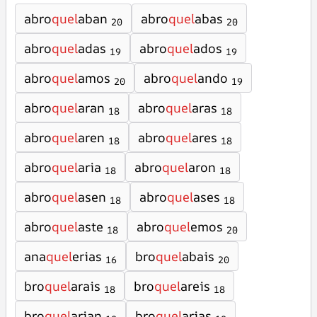
abro
quel
aban
abro
quel
abas
20
20
abro
quel
adas
abro
quel
ados
19
19
abro
quel
amos
abro
quel
ando
20
19
abro
quel
aran
abro
quel
aras
18
18
abro
quel
aren
abro
quel
ares
18
18
abro
quel
aria
abro
quel
aron
18
18
abro
quel
asen
abro
quel
ases
18
18
abro
quel
aste
abro
quel
emos
18
20
ana
quel
erias
bro
quel
abais
16
20
bro
quel
arais
bro
quel
areis
18
18
bro
quel
arian
bro
quel
arias