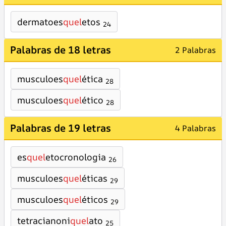
dermatoes
quel
etos
24
Palabras de 18 letras
2 Palabras
musculoes
quel
ética
28
musculoes
quel
ético
28
Palabras de 19 letras
4 Palabras
es
quel
etocronologia
26
musculoes
quel
éticas
29
musculoes
quel
éticos
29
tetracianoni
quel
ato
25