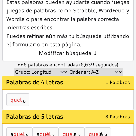
Estas palabras pueden ayudarte cuando juegas
juegos de palabras como Scrabble, WordFeud y
Wordle o para encontrar la palabra correcta
mientras escribes.
Puedes refinar aún más tu búsqueda utilizando
el formulario en esta página.
Modificar búsqueda ↓
668 palabras encontradas (0,039 segundos)
Palabras de 4 letras
1 Palabras
quel
8
Palabras de 5 letras
8 Palabras
a
quel
a
quél
quel
a
quel
á
9
9
9
9