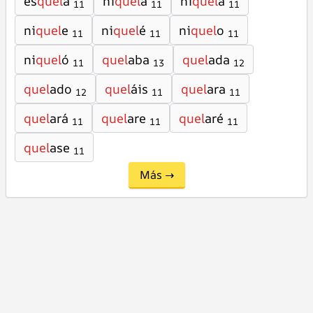
es
quel
a
ni
quel
a
ni
quel
á
11
11
11
ni
quel
e
ni
quel
é
ni
quel
o
11
11
11
ni
quel
ó
quel
aba
quel
ada
11
13
12
quel
ado
quel
áis
quel
ara
12
11
11
quel
ará
quel
are
quel
aré
11
11
11
quel
ase
11
Más →