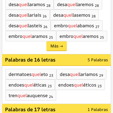
desa
quel
laramos
desa
quel
laremos
28
28
desa
quel
lariais
desa
quel
lasemos
26
28
desa
quel
lasteis
embro
quel
abamos
26
27
embro
quel
aramos
embro
quel
aremos
25
25
Más →
Palabras de 16 letras
5 Palabras
dermatoes
quel
eto
desa
quel
lariamos
23
29
endoes
quel
éticas
endoes
quel
éticos
23
23
tren
quel
auquense
24
Palabras de 17 letras
1 Palabras