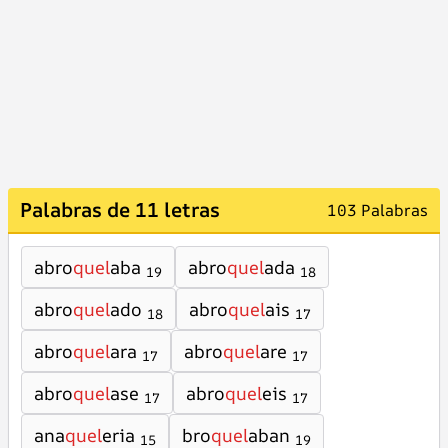
Palabras de 11 letras
103 Palabras
abro
quel
aba
abro
quel
ada
19
18
abro
quel
ado
abro
quel
ais
18
17
abro
quel
ara
abro
quel
are
17
17
abro
quel
ase
abro
quel
eis
17
17
ana
quel
eria
bro
quel
aban
15
19