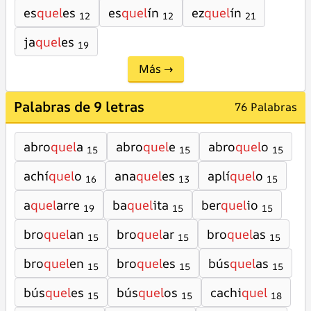
es
quel
es
es
quel
ín
ez
quel
ín
12
12
21
ja
quel
es
19
Más →
Palabras de 9 letras
76 Palabras
abro
quel
a
abro
quel
e
abro
quel
o
15
15
15
achí
quel
o
ana
quel
es
aplí
quel
o
16
13
15
a
quel
arre
ba
quel
ita
ber
quel
io
19
15
15
bro
quel
an
bro
quel
ar
bro
quel
as
15
15
15
bro
quel
en
bro
quel
es
bús
quel
as
15
15
15
bús
quel
es
bús
quel
os
cachi
quel
15
15
18