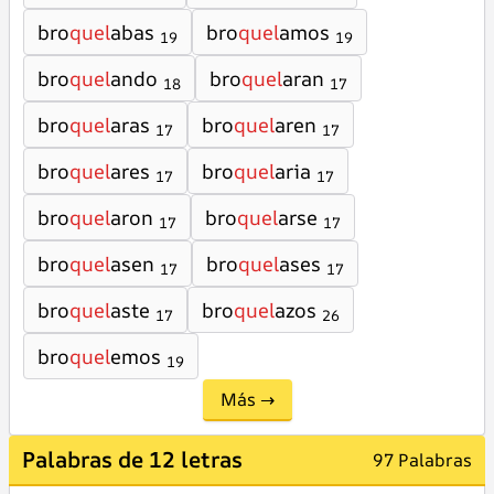
bro
quel
abas
bro
quel
amos
19
19
bro
quel
ando
bro
quel
aran
18
17
bro
quel
aras
bro
quel
aren
17
17
bro
quel
ares
bro
quel
aria
17
17
bro
quel
aron
bro
quel
arse
17
17
bro
quel
asen
bro
quel
ases
17
17
bro
quel
aste
bro
quel
azos
17
26
bro
quel
emos
19
Más →
Palabras de 12 letras
97 Palabras