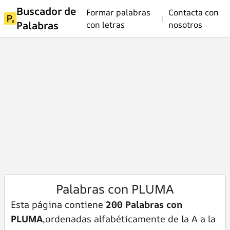
Buscador de
Formar palabras
Contacta con
|
Palabras
con letras
nosotros
Palabras con PLUMA
Esta página contiene
200 Palabras con
PLUMA
,ordenadas alfabéticamente de la A a la