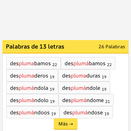
Palabras de 13 letras
26 Palabras
des
pluma
bamos
des
plumá
bamos
22
22
des
pluma
deros
des
pluma
duras
19
19
des
plumá
ndola
des
plumá
ndole
19
19
des
plumá
ndolo
des
plumá
ndome
19
21
des
plumá
ndoos
des
plumá
ndose
19
19
Más →