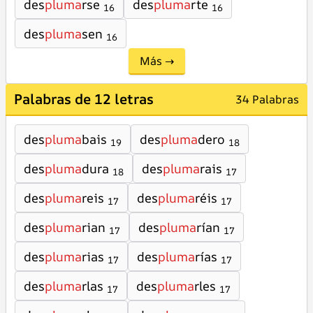
des
pluma
rse
des
pluma
rte
16
16
des
pluma
sen
16
Más →
Palabras de 12 letras
34 Palabras
des
pluma
bais
des
pluma
dero
19
18
des
pluma
dura
des
pluma
rais
18
17
des
pluma
reis
des
pluma
réis
17
17
des
pluma
rian
des
pluma
rían
17
17
des
pluma
rias
des
pluma
rías
17
17
des
pluma
rlas
des
pluma
rles
17
17