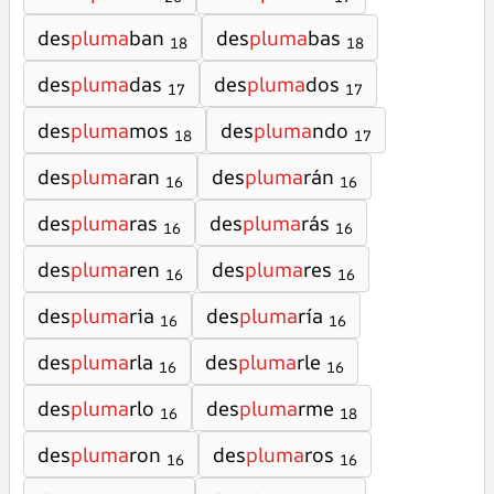
des
pluma
ban
des
pluma
bas
18
18
des
pluma
das
des
pluma
dos
17
17
des
pluma
mos
des
pluma
ndo
18
17
des
pluma
ran
des
pluma
rán
16
16
des
pluma
ras
des
pluma
rás
16
16
des
pluma
ren
des
pluma
res
16
16
des
pluma
ria
des
pluma
ría
16
16
des
pluma
rla
des
pluma
rle
16
16
des
pluma
rlo
des
pluma
rme
16
18
des
pluma
ron
des
pluma
ros
16
16