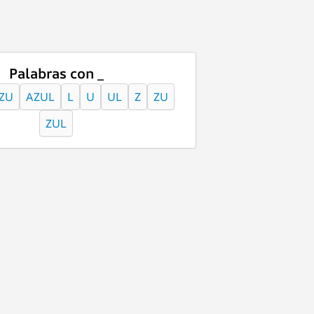
Palabras con _
ZU
AZUL
L
U
UL
Z
ZU
ZUL