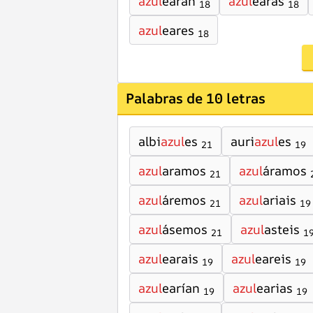
azul
earán
azul
earas
18
18
azul
eares
18
Palabras de 10 letras
albi
azul
es
auri
azul
es
21
19
azul
aramos
azul
áramos
21
azul
áremos
azul
ariais
21
19
azul
ásemos
azul
asteis
21
1
azul
earais
azul
eareis
19
19
azul
earían
azul
earias
19
19