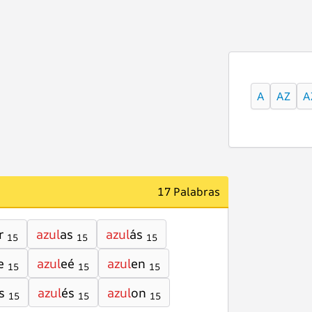
A
AZ
A
17 Palabras
r
azul
as
azul
ás
15
15
15
e
azul
eé
azul
en
15
15
15
s
azul
és
azul
on
15
15
15