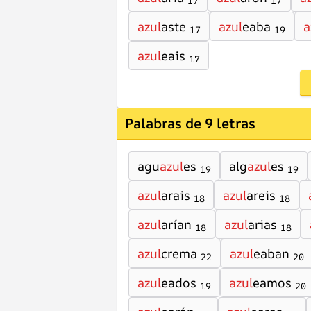
17
17
azul
aste
azul
eaba
a
17
19
azul
eais
17
Palabras de 9 letras
agu
azul
es
alg
azul
es
19
19
azul
arais
azul
areis
18
18
azul
arían
azul
arias
18
18
azul
crema
azul
eaban
22
20
azul
eados
azul
eamos
19
20