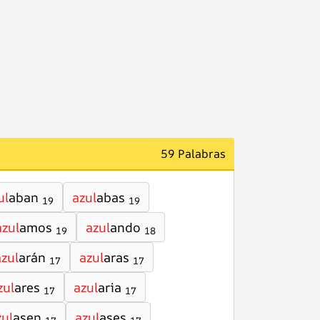
59 Palabras
ul
aban
azul
abas
19
19
azul
amos
azul
ando
19
18
azul
arán
azul
aras
17
17
zul
ares
azul
aria
17
17
zul
asen
azul
ases