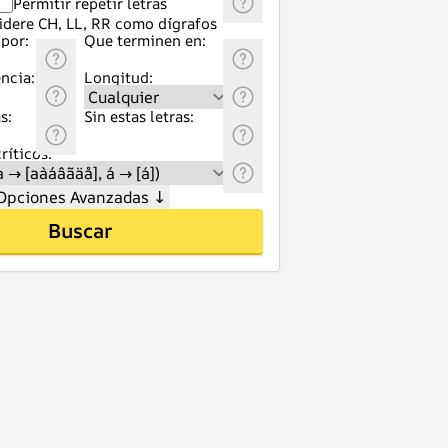
Permitir repetir letras
idere CH, LL, RR como dígrafos
por:
Que terminen en:
ncia:
Longitud:
s:
Sin estas letras:
ríticos:
Opciones Avanzadas
↓
Buscar