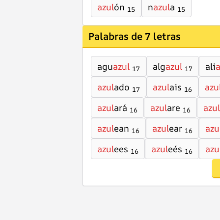
azul
ón
n
azul
a
15
15
Palabras de 7 letras
agu
azul
alg
azul
ali
a
17
17
azul
ado
azul
ais
azu
17
16
azul
ará
azul
are
azul
16
16
azul
ean
azul
ear
azu
16
16
azul
ees
azul
eés
azu
16
16