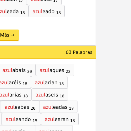
17
17
zul
eada
azul
eado
18
18
Más →
63 Palabras
azul
abais
azul
aques
20
22
azul
aréis
azul
arian
18
18
azul
arías
azul
aseis
18
18
azul
eabas
azul
eadas
20
19
azul
eando
azul
earan
19
18