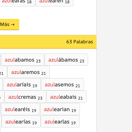
azul
earás
azul
earen
18
18
Más →
63 Palabras
azul
abamos
azul
ábamos
23
23
azul
aremos
21
21
azul
aríais
azul
asemos
19
21
azul
cremas
azul
eabais
9
23
21
azul
earéis
azul
earian
19
19
azul
earías
azul
earlas
19
19