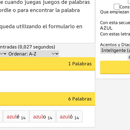
te cuando juegas juegos de palabras
Cons
dle o para encontrar la palabra
Que empiezan 
Con esta secue
queda utilizando el formulario en
Con estas letra
Acentos y Diac
ntradas (0,027 segundos)
1 Palabras
6 Palabras
azul
é
azul
o
azul
ó
14
14
14