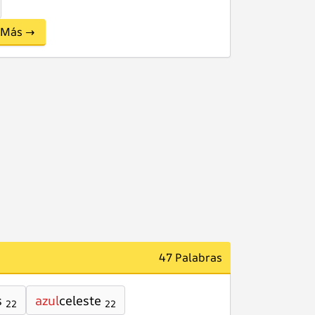
Más →
47 Palabras
s
azul
celeste
22
22