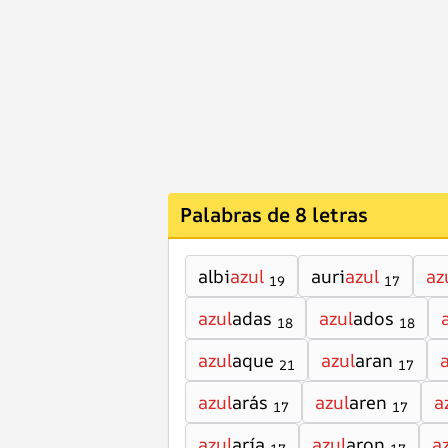
Palabras de 8 letras
albi
azul
auri
azul
az
19
17
azul
adas
azul
ados
18
18
azul
aque
azul
aran
21
17
azul
arás
azul
aren
a
17
17
azul
aría
azul
aron
a