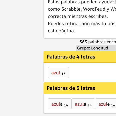
Estas palabras pueden ayudar
como Scrabble, WordFeud y Wor
correcta mientras escribes.
Puedes refinar aún más tu bús
esta página.
363 palabras enco
Palabras de 4 letras
azul
13
Palabras de 5 letras
azul
a
azul
á
azul
e
14
14
14