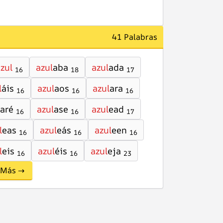
41 Palabras
zul
azul
aba
azul
ada
16
18
17
l
áis
azul
aos
azul
ara
16
16
16
aré
azul
ase
azul
ead
16
16
17
l
eas
azul
eás
azul
een
16
16
16
l
eis
azul
éis
azul
eja
16
16
23
Más →