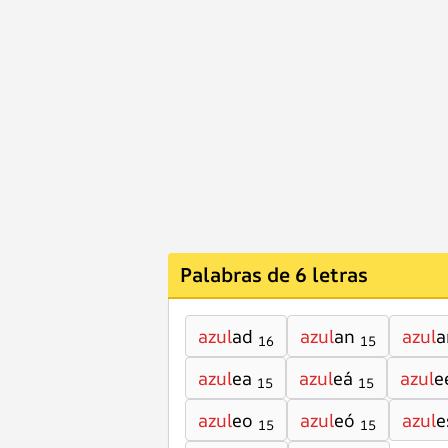
Palabras de 6 letras
azul
ad
azul
an
azul
a
16
15
azul
ea
azul
eá
azul
e
15
15
azul
eo
azul
eó
azul
e
15
15