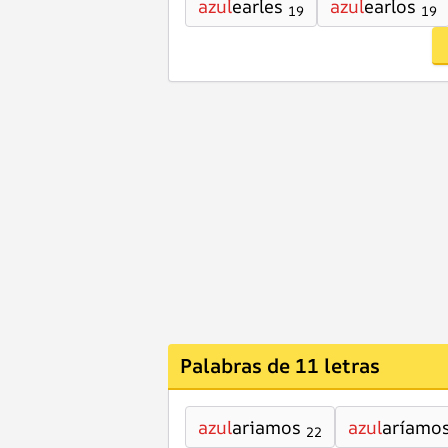
azul
earles
azul
earlos
19
19
Palabras de 11 letras
azul
ariamos
azul
aríamo
22