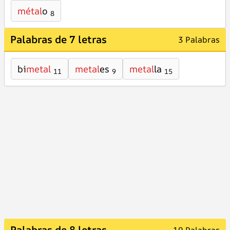
métal
o
8
Palabras de 7 letras
3 Palabras
bi
metal
metal
es
metal
la
11
9
15
Palabras de 8 letras