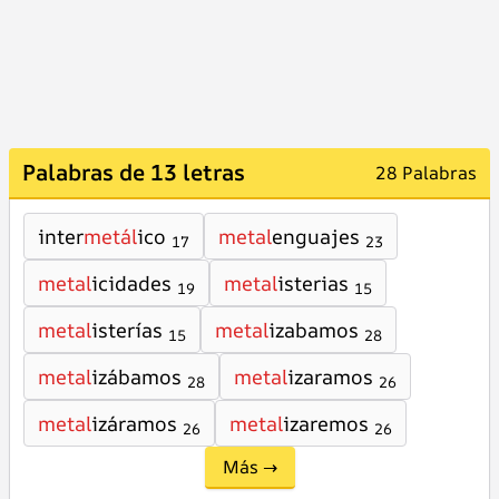
Palabras de 13 letras
28 Palabras
inter
metál
ico
metal
enguajes
17
23
metal
icidades
metal
isterias
19
15
metal
isterías
metal
izabamos
15
28
metal
izábamos
metal
izaramos
28
26
metal
izáramos
metal
izaremos
26
26
Más →