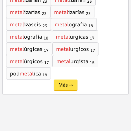
23
23
metal
izarias
metal
izarías
23
23
metal
izaseis
metal
ografia
23
18
metal
ografía
metal
urgicas
18
17
metal
úrgicas
metal
urgicos
17
17
metal
úrgicos
metal
urgista
17
15
poli
metál
ica
18
Más →