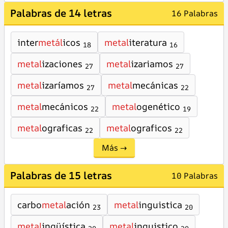
Palabras de 14 letras
16 Palabras
inter
metál
icos
metal
iteratura
18
16
metal
izaciones
metal
izariamos
27
27
metal
izaríamos
metal
mecánicas
27
22
metal
mecánicos
metal
ogenético
22
19
metal
ograficas
metal
ograficos
22
22
Más →
Palabras de 15 letras
10 Palabras
carbo
metal
ación
metal
inguistica
23
20
metal
ingüística
metal
inguistico