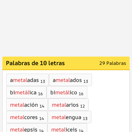
Palabras de 10 letras
29 Palabras
a
metal
adas
a
metal
ados
13
13
bi
metál
ica
bi
metál
ico
16
16
metal
ación
metal
arios
14
12
metal
cores
metal
engua
14
13
metal
epsis
metal
iceis
14
14