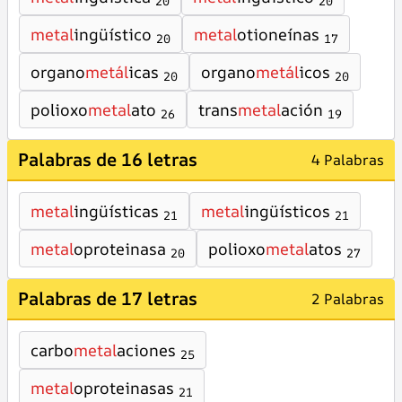
20
20
metal
ingüístico
metal
otioneínas
20
17
organo
metál
icas
organo
metál
icos
20
20
polioxo
metal
ato
trans
metal
ación
26
19
Palabras de 16 letras
4 Palabras
metal
ingüísticas
metal
ingüísticos
21
21
metal
oproteinasa
polioxo
metal
atos
20
27
Palabras de 17 letras
2 Palabras
carbo
metal
aciones
25
metal
oproteinasas
21