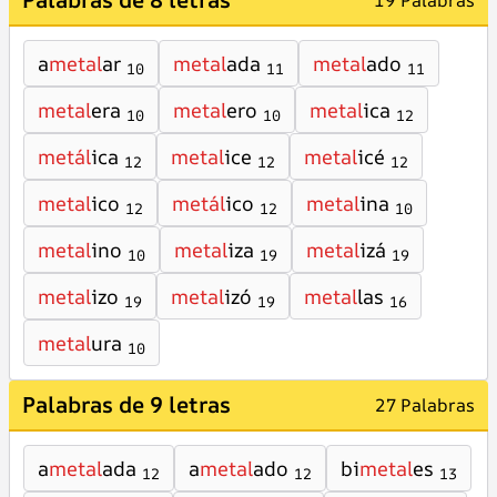
19 Palabras
a
metal
ar
metal
ada
metal
ado
10
11
11
metal
era
metal
ero
metal
ica
10
10
12
metál
ica
metal
ice
metal
icé
12
12
12
metal
ico
metál
ico
metal
ina
12
12
10
metal
ino
metal
iza
metal
izá
10
19
19
metal
izo
metal
izó
metal
las
19
19
16
metal
ura
10
Palabras de 9 letras
27 Palabras
a
metal
ada
a
metal
ado
bi
metal
es
12
12
13