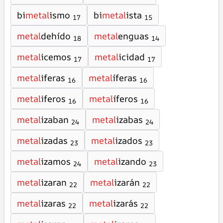
bi
metal
ismo
bi
metal
ista
17
15
metal
dehído
metal
enguas
18
14
metal
icemos
metal
icidad
17
17
metal
iferas
metal
íferas
16
16
metal
iferos
metal
íferos
16
16
metal
izaban
metal
izabas
24
24
metal
izadas
metal
izados
23
23
metal
izamos
metal
izando
24
23
metal
izaran
metal
izarán
22
22
metal
izaras
metal
izarás
22
22