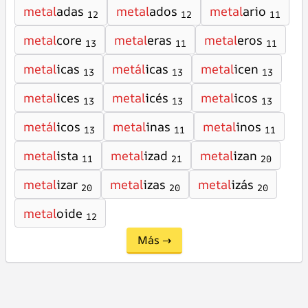
metal
adas
metal
ados
metal
ario
12
12
11
metal
core
metal
eras
metal
eros
13
11
11
metal
icas
metál
icas
metal
icen
13
13
13
metal
ices
metal
icés
metal
icos
13
13
13
metál
icos
metal
inas
metal
inos
13
11
11
metal
ista
metal
izad
metal
izan
11
21
20
metal
izar
metal
izas
metal
izás
20
20
20
metal
oide
12
Más →