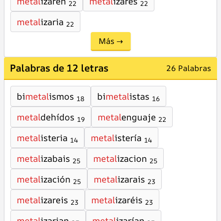
metal
izaren
metal
izares
22
22
metal
izaria
22
Más →
Palabras de 12 letras
26 Palabras
bi
metal
ismos
bi
metal
istas
18
16
metal
dehídos
metal
enguaje
19
22
metal
isteria
metal
istería
14
14
metal
izabais
metal
izacion
25
25
metal
ización
metal
izarais
25
23
metal
izareis
metal
izaréis
23
23
metal
izarian
metal
izarían