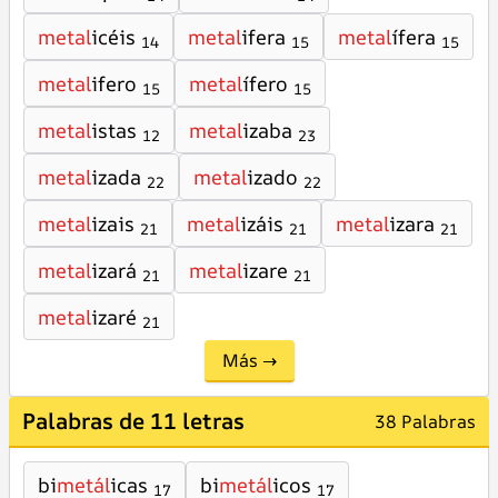
metal
icéis
metal
ifera
metal
ífera
14
15
15
metal
ifero
metal
ífero
15
15
metal
istas
metal
izaba
12
23
metal
izada
metal
izado
22
22
metal
izais
metal
izáis
metal
izara
21
21
21
metal
izará
metal
izare
21
21
metal
izaré
21
Más →
Palabras de 11 letras
38 Palabras
bi
metál
icas
bi
metál
icos
17
17