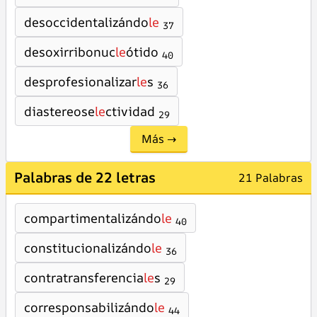
desoccidentalizándo
le
37
desoxirribonuc
le
ótido
40
desprofesionalizar
le
s
36
diastereose
le
ctividad
29
Más →
Palabras de 22 letras
21 Palabras
compartimentalizándo
le
40
constitucionalizándo
le
36
contratransferencia
le
s
29
corresponsabilizándo
le
44