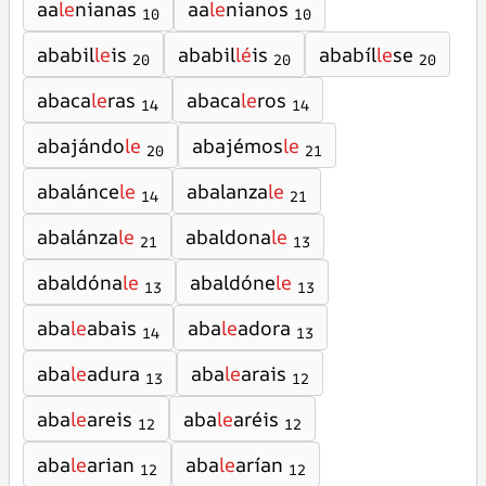
aa
le
nianas
aa
le
nianos
10
10
ababil
le
is
ababil
lé
is
ababíl
le
se
20
20
20
abaca
le
ras
abaca
le
ros
14
14
abajándo
le
abajémos
le
20
21
abalánce
le
abalanza
le
14
21
abalánza
le
abaldona
le
21
13
abaldóna
le
abaldóne
le
13
13
aba
le
abais
aba
le
adora
14
13
aba
le
adura
aba
le
arais
13
12
aba
le
areis
aba
le
aréis
12
12
aba
le
arian
aba
le
arían
12
12