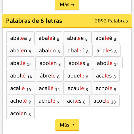
Más →
Palabras de 6 letras
2092 Palabras
aba
le
a
aba
le
á
aba
le
e
aba
le
é
8
8
8
8
aba
le
n
aba
le
o
aba
le
ó
aba
le
s
8
8
8
8
abal
le
abo
le
n
abo
le
s
abol
le
14
8
8
14
abol
lé
ábre
le
abue
le
aca
le
s
14
8
8
8
acal
le
acal
lé
acau
le
acho
le
14
14
8
9
acho
lé
achu
le
aci
le
s
acoc
le
9
9
8
10
aco
le
n
8
Más →