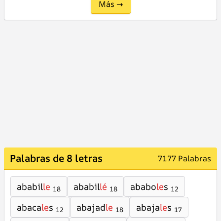
Más →
Palabras de 8 letras
7177 Palabras
ababil
le
ababil
lé
ababo
le
s
18
18
12
abaca
le
s
abajad
le
abaja
le
s
12
18
17