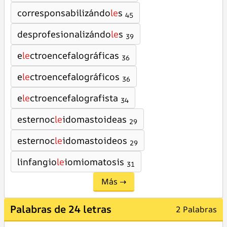
corresponsabilizándo
le
s
45
desprofesionalizándo
le
s
39
e
le
ctroencefalográficas
36
e
le
ctroencefalográficos
36
e
le
ctroencefalografista
34
esternoc
le
idomastoideas
29
esternoc
le
idomastoideos
29
linfangio
le
iomiomatosis
31
Más →
Palabras de 24 letras
2 Palabras