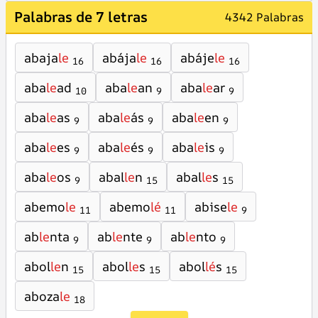
Palabras de 7 letras
4342 Palabras
abaja
le
abája
le
abáje
le
16
16
16
aba
le
ad
aba
le
an
aba
le
ar
10
9
9
aba
le
as
aba
le
ás
aba
le
en
9
9
9
aba
le
es
aba
le
és
aba
le
is
9
9
9
aba
le
os
abal
le
n
abal
le
s
9
15
15
abemo
le
abemo
lé
abise
le
11
11
9
ab
le
nta
ab
le
nte
ab
le
nto
9
9
9
abol
le
n
abol
le
s
abol
lé
s
15
15
15
aboza
le
18