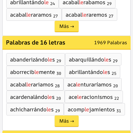
abrillantándo
le
acabal
le
rabamos
24
29
acabal
le
raramos
acabal
le
raremos
27
27
Más →
Palabras de 16 letras
1969 Palabras
abanderizándo
le
s
abarquillándo
le
s
29
29
aborrecib
le
mente
abrillantándo
le
s
30
25
acabal
le
rariamos
aca
le
nturaríamos
28
20
acardenalándo
le
s
ace
le
racionismos
20
22
achicharrándo
le
s
acomp
le
jamientos
29
31
Más →