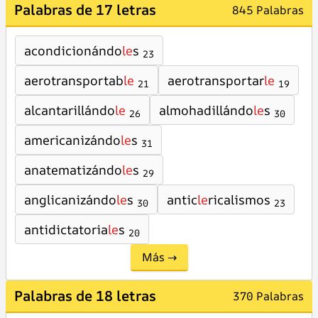
Palabras de 17 letras
845 Palabras
acondicionándo
le
s
23
aerotransportab
le
aerotransportar
le
21
19
alcantarillándo
le
almohadillándo
le
s
26
30
americanizándo
le
s
31
anatematizándo
le
s
29
anglicanizándo
le
s
antic
le
ricalismos
30
23
antidictatoria
le
s
20
Más →
Palabras de 18 letras
370 Palabras