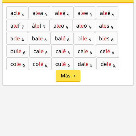
ac
le
a
le
a
a
le
á
a
le
e
a
le
é
6
4
4
4
4
a
le
f
á
le
f
a
le
o
a
le
ó
a
le
s
7
7
4
4
4
ar
le
ba
le
ba
lé
bi
le
b
le
s
4
6
6
6
6
bu
le
ca
le
ca
lé
ce
le
ce
lé
6
6
6
6
6
co
le
co
lé
cu
lé
da
le
de
le
6
6
6
5
5
Más →