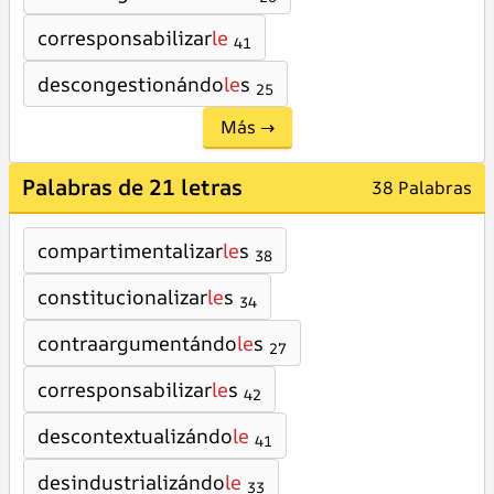
corresponsabilizar
le
41
descongestionándo
le
s
25
Más →
Palabras de 21 letras
38 Palabras
compartimentalizar
le
s
38
constitucionalizar
le
s
34
contraargumentándo
le
s
27
corresponsabilizar
le
s
42
descontextualizándo
le
41
desindustrializándo
le
33