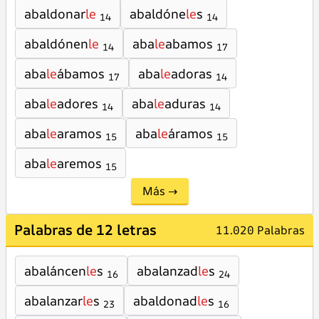
abaldonar
le
abaldóne
le
s
14
14
abaldónen
le
aba
le
abamos
14
17
aba
le
ábamos
aba
le
adoras
17
14
aba
le
adores
aba
le
aduras
14
14
aba
le
aramos
aba
le
áramos
15
15
aba
le
aremos
15
Más →
Palabras de 12 letras
11.020 Palabras
abaláncen
le
s
abalanzad
le
s
16
24
abalanzar
le
s
abaldonad
le
s
23
16