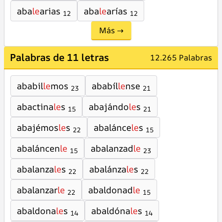
aba
le
arias
aba
le
arías
12
12
Más →
Palabras de 11 letras
12.265 Palabras
ababil
le
mos
ababíl
le
nse
23
21
abactina
le
s
abajándo
le
s
15
21
abajémos
le
s
abalánce
le
s
22
15
abaláncen
le
abalanzad
le
15
23
abalanza
le
s
abalánza
le
s
22
22
abalanzar
le
abaldonad
le
22
15
abaldona
le
s
abaldóna
le
s
14
14