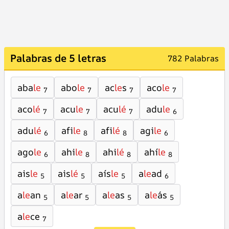
Palabras de 5 letras
782 Palabras
aba
le
abo
le
ac
le
s
aco
le
7
7
7
7
aco
lé
acu
le
acu
lé
adu
le
7
7
7
6
adu
lé
afi
le
afi
lé
agi
le
6
8
8
6
ago
le
ahi
le
ahi
lé
ahí
le
6
8
8
8
ais
le
ais
lé
aís
le
a
le
ad
5
5
5
6
a
le
an
a
le
ar
a
le
as
a
le
ás
5
5
5
5
a
le
ce
7