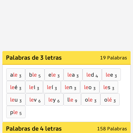
Palabras de 3 letras
19 Palabras
a
le
b
le
e
le
le
a
le
d
le
e
3
5
3
3
4
3
le
é
le
i
le
í
le
n
le
o
le
s
3
3
3
3
3
3
le
u
le
v
le
y
l
le
o
le
o
lé
3
6
6
9
3
3
p
le
5
Palabras de 4 letras
158 Palabras