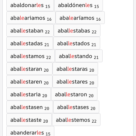
abaldonar
le
s
abaldónen
le
s
15
15
aba
le
ariamos
aba
le
aríamos
16
16
abal
le
staban
abal
le
stabas
22
22
abal
le
stadas
abal
le
stados
21
21
abal
le
stamos
abal
le
stando
22
21
abal
le
staran
abal
le
staras
20
20
abal
le
staren
abal
le
stares
20
20
abal
le
staria
abal
le
staron
20
20
abal
le
stasen
abal
le
stases
20
20
abal
le
staste
abal
le
stemos
20
22
abanderar
le
s
15