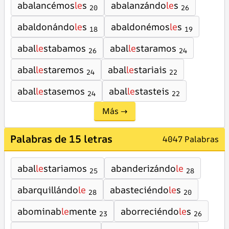
abalancémos
le
s
abalanzándo
le
s
20
26
abaldonándo
le
s
abaldonémos
le
s
18
19
abal
le
stabamos
abal
le
staramos
26
24
abal
le
staremos
abal
le
stariais
24
22
abal
le
stasemos
abal
le
stasteis
24
22
Más →
Palabras de 15 letras
4047 Palabras
abal
le
stariamos
abanderizándo
le
25
28
abarquillándo
le
abasteciéndo
le
s
28
20
abominab
le
mente
aborreciéndo
le
s
23
26