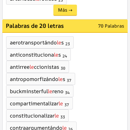
23
Más →
Palabras de 20 letras
70 Palabras
aerotransportándo
le
s
23
anticonstituciona
le
s
24
antirree
le
ccionistas
30
antropomorfizándo
le
s
37
buckminsterful
le
reno
34
compartimentalizar
le
37
constitucionalizar
le
33
contraargumentándo
le
26