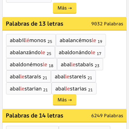
Más →
Palabras de 13 letras
9032 Palabras
ababil
lé
monos
abalancémos
le
25
19
abalanzándo
le
abaldonándo
le
25
17
abaldonémos
le
abal
le
stabais
18
23
abal
le
starais
abal
le
stareis
21
21
abal
le
starian
abal
le
starias
21
21
Más →
Palabras de 14 letras
6249 Palabras