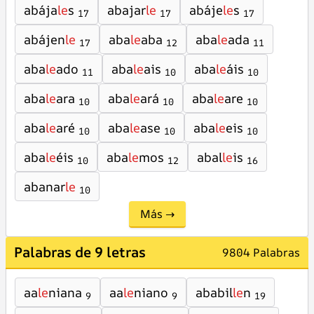
abája
le
s
abajar
le
abáje
le
s
17
17
17
abájen
le
aba
le
aba
aba
le
ada
17
12
11
aba
le
ado
aba
le
ais
aba
le
áis
11
10
10
aba
le
ara
aba
le
ará
aba
le
are
10
10
10
aba
le
aré
aba
le
ase
aba
le
eis
10
10
10
aba
le
éis
aba
le
mos
abal
le
is
10
12
16
abanar
le
10
Más →
Palabras de 9 letras
9804 Palabras
aa
le
niana
aa
le
niano
ababil
le
n
9
9
19