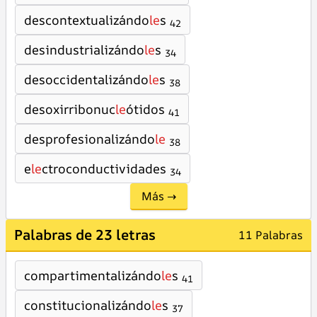
descontextualizándo
le
s
42
desindustrializándo
le
s
34
desoccidentalizándo
le
s
38
desoxirribonuc
le
ótidos
41
desprofesionalizándo
le
38
e
le
ctroconductividades
34
Más →
Palabras de 23 letras
11 Palabras
compartimentalizándo
le
s
41
constitucionalizándo
le
s
37