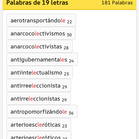
Palabras de 19 letras
181 Palabras
aerotransportándo
le
22
anarcoco
le
ctivismos
30
anarcoco
le
ctivistas
28
antigubernamenta
le
s
24
antiinte
le
ctualismo
23
antirree
le
ccionista
29
antirre
le
ccionistas
29
antropomorfizándo
le
36
arterioesc
le
róticas
23
arterioesc
le
róticos