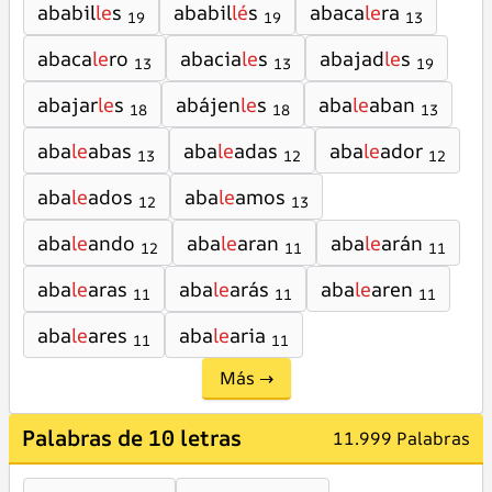
ababil
le
s
ababil
lé
s
abaca
le
ra
19
19
13
abaca
le
ro
abacia
le
s
abajad
le
s
13
13
19
abajar
le
s
abájen
le
s
aba
le
aban
18
18
13
aba
le
abas
aba
le
adas
aba
le
ador
13
12
12
aba
le
ados
aba
le
amos
12
13
aba
le
ando
aba
le
aran
aba
le
arán
12
11
11
aba
le
aras
aba
le
arás
aba
le
aren
11
11
11
aba
le
ares
aba
le
aria
11
11
Más →
Palabras de 10 letras
11.999 Palabras