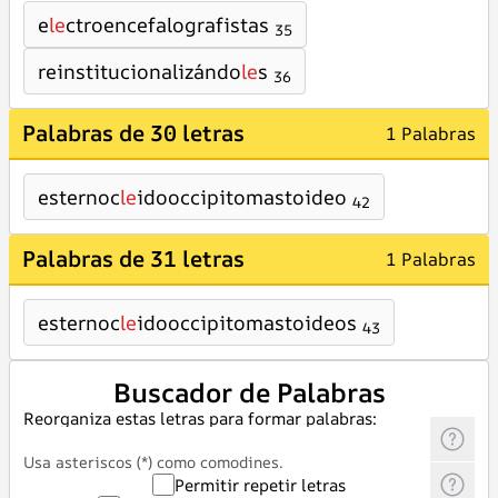
e
le
ctroencefalografistas
35
reinstitucionalizándo
le
s
36
Palabras de 30 letras
1 Palabras
esternoc
le
idooccipitomastoideo
42
Palabras de 31 letras
1 Palabras
esternoc
le
idooccipitomastoideos
43
Buscador de Palabras
Reorganiza estas letras para formar palabras:
Usa asteriscos (*) como comodines.
Permitir repetir letras