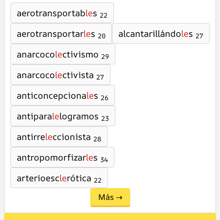
aerotransportab
le
s
22
aerotransportar
le
s
alcantarillándo
le
s
20
27
anarcoco
le
ctivismo
29
anarcoco
le
ctivista
27
anticoncepciona
le
s
26
antipara
le
logramos
23
antirre
le
ccionista
28
antropomorfizar
le
s
34
arterioesc
le
rótica
22
Más →