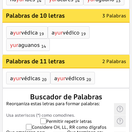
14
14
13
Palabras de 10 letras
3 Palabras
a
yur
védica
a
yur
védico
19
19
yur
aguanos
14
Palabras de 11 letras
2 Palabras
a
yur
védicas
a
yur
védicos
20
20
Buscador de Palabras
Reorganiza estas letras para formar palabras:
Usa asteriscos (*) como comodines.
Permitir repetir letras
Considere CH, LL, RR como dígrafos