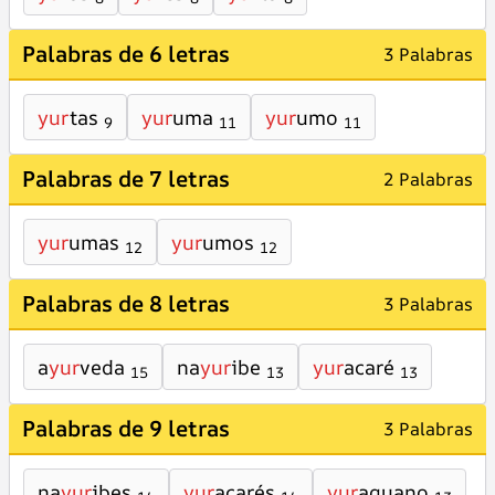
Palabras de 6 letras
3 Palabras
yur
tas
yur
uma
yur
umo
9
11
11
Palabras de 7 letras
2 Palabras
yur
umas
yur
umos
12
12
Palabras de 8 letras
3 Palabras
a
yur
veda
na
yur
ibe
yur
acaré
15
13
13
Palabras de 9 letras
3 Palabras
na
yur
ibes
yur
acarés
yur
aguano