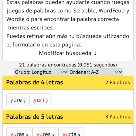
Estas palabras pueden ayudarte cuando juegas
juegos de palabras como Scrabble, WordFeud y
Wordle o para encontrar la palabra correcta
mientras escribes.
Puedes refinar aún más tu búsqueda utilizando
el formulario en esta página.
Modificar búsqueda ↓
21 palabras encontradas (0,051 segundos)
Palabras de 4 letras
2 Palabras
yur
e
yur
í
7
7
Palabras de 5 letras
3 Palabras
yur
as
yur
es
yur
ta
8
8
8