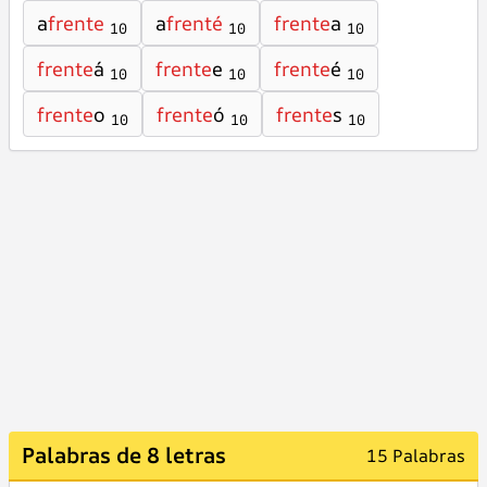
a
frente
a
frenté
frente
a
10
10
10
frente
á
frente
e
frente
é
10
10
10
frente
o
frente
ó
frente
s
10
10
10
Palabras de 8 letras
15 Palabras