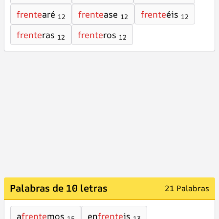
frente
aré
frente
ase
frente
éis
12
12
12
frente
ras
frente
ros
12
12
Palabras de 10 letras
21 Palabras
a
frente
mos
en
frente
is
15
13