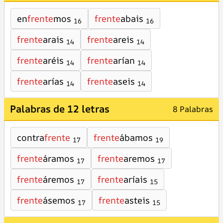
en
frente
mos
frente
abais
16
16
frente
arais
frente
areis
14
14
frente
aréis
frente
arían
14
14
frente
arías
frente
aseis
14
14
Palabras de 12 letras
8 Palabras
contra
frente
frente
ábamos
17
19
frente
áramos
frente
aremos
17
17
frente
áremos
frente
aríais
17
15
frente
ásemos
frente
asteis
17
15