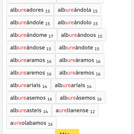
alb
ure
adores
alb
ure
ándola
15
15
alb
ure
ándole
alb
ure
ándolo
15
15
alb
ure
ándome
alb
ure
ándoos
17
15
alb
ure
ándose
alb
ure
ándote
15
15
alb
ure
aramos
alb
ure
áramos
16
16
alb
ure
aremos
alb
ure
áremos
16
16
alb
ure
ariais
alb
ure
aríais
14
14
alb
ure
asemos
alb
ure
ásemos
16
16
alb
ure
asteis
a
ure
lianense
14
12
a
ure
olabamos
16