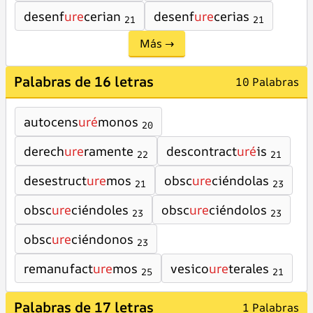
desenf
ure
cerian
desenf
ure
cerias
21
21
Más →
Palabras de 16 letras
10 Palabras
autocens
uré
monos
20
derech
ure
ramente
descontract
uré
is
22
21
desestruct
ure
mos
obsc
ure
ciéndolas
21
23
obsc
ure
ciéndoles
obsc
ure
ciéndolos
23
23
obsc
ure
ciéndonos
23
remanufact
ure
mos
vesico
ure
terales
25
21
Palabras de 17 letras
1 Palabras