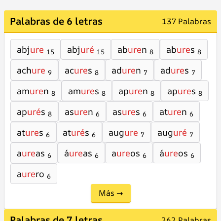
Palabras de 6 letras
137 Palabras
abj
ure
abj
uré
ab
ure
n
ab
ure
s
15
15
8
8
ach
ure
ac
ure
s
ad
ure
n
ad
ure
s
9
8
7
7
am
ure
n
am
ure
s
ap
ure
n
ap
ure
s
8
8
8
8
ap
uré
s
as
ure
n
as
ure
s
at
ure
n
8
6
6
6
at
ure
s
at
uré
s
aug
ure
aug
uré
6
6
7
7
a
ure
as
á
ure
as
a
ure
os
á
ure
os
6
6
6
6
a
ure
ro
6
Más →
Palabras de 7 letras
262 Palabras