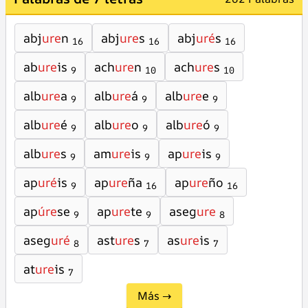
abj
ure
n
abj
ure
s
abj
uré
s
16
16
16
ab
ure
is
ach
ure
n
ach
ure
s
9
10
10
alb
ure
a
alb
ure
á
alb
ure
e
9
9
9
alb
ure
é
alb
ure
o
alb
ure
ó
9
9
9
alb
ure
s
am
ure
is
ap
ure
is
9
9
9
ap
uré
is
ap
ure
ña
ap
ure
ño
9
16
16
ap
úre
se
ap
ure
te
aseg
ure
9
9
8
aseg
uré
ast
ure
s
as
ure
is
8
7
7
at
ure
is
7
Más →