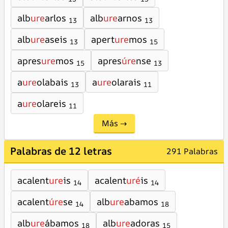
alb
ure
arlos
alb
ure
arnos
13
13
alb
ure
aseis
apert
ure
mos
13
15
apres
ure
mos
apres
úre
nse
15
13
a
ure
olabais
a
ure
olarais
13
11
a
ure
olareis
11
Más →
Palabras de 12 letras
291 Palabras
acalent
ure
is
acalent
uré
is
14
14
acalent
úre
se
alb
ure
abamos
14
18
alb
ure
ábamos
alb
ure
adoras
18
15