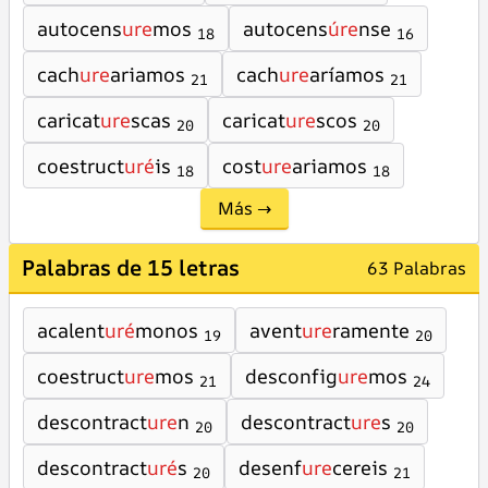
autocens
ure
mos
autocens
úre
nse
18
16
cach
ure
ariamos
cach
ure
aríamos
21
21
caricat
ure
scas
caricat
ure
scos
20
20
coestruct
uré
is
cost
ure
ariamos
18
18
Más →
Palabras de 15 letras
63 Palabras
acalent
uré
monos
avent
ure
ramente
19
20
coestruct
ure
mos
desconfig
ure
mos
21
24
descontract
ure
n
descontract
ure
s
20
20
descontract
uré
s
desenf
ure
cereis
20
21