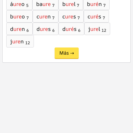
á
ure
o
ba
ure
b
ure
l
b
uré
n
5
7
7
7
b
ure
o
c
ure
n
c
ure
s
c
uré
s
7
7
7
7
d
ure
n
d
ure
s
d
uré
s
j
ure
l
6
6
6
12
j
ure
n
12
Más →