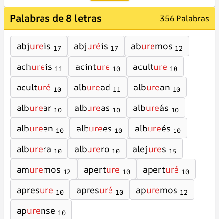
Palabras de 8 letras
356 Palabras
abj
ure
is
abj
uré
is
ab
ure
mos
17
17
12
ach
ure
is
acint
ure
acult
ure
11
10
10
acult
uré
alb
ure
ad
alb
ure
an
10
11
10
alb
ure
ar
alb
ure
as
alb
ure
ás
10
10
10
alb
ure
en
alb
ure
es
alb
ure
és
10
10
10
alb
ure
ra
alb
ure
ro
alej
ure
s
10
10
15
am
ure
mos
apert
ure
apert
uré
12
10
10
apres
ure
apres
uré
ap
ure
mos
10
10
12
ap
ure
nse
10