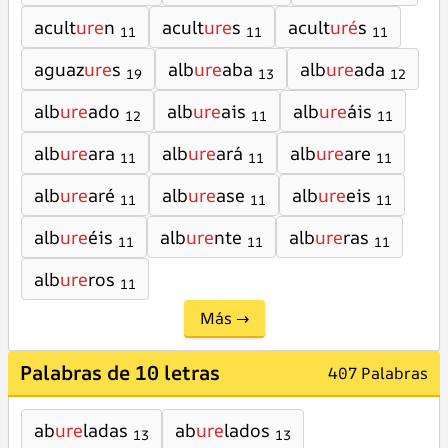
acult
ure
n
acult
ure
s
acult
uré
s
11
11
11
aguaz
ure
s
alb
ure
aba
alb
ure
ada
19
13
12
alb
ure
ado
alb
ure
ais
alb
ure
áis
12
11
11
alb
ure
ara
alb
ure
ará
alb
ure
are
11
11
11
alb
ure
aré
alb
ure
ase
alb
ure
eis
11
11
11
alb
ure
éis
alb
ure
nte
alb
ure
ras
11
11
11
alb
ure
ros
11
Más →
Palabras de 10 letras
407 Palabras
ab
ure
ladas
ab
ure
lados
13
13