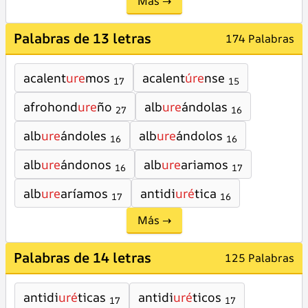
Más →
Palabras de 13 letras
174 Palabras
acalent
ure
mos
acalent
úre
nse
17
15
afrohond
ure
ño
alb
ure
ándolas
27
16
alb
ure
ándoles
alb
ure
ándolos
16
16
alb
ure
ándonos
alb
ure
ariamos
16
17
alb
ure
aríamos
antidi
uré
tica
17
16
Más →
Palabras de 14 letras
125 Palabras
antidi
uré
ticas
antidi
uré
ticos
17
17