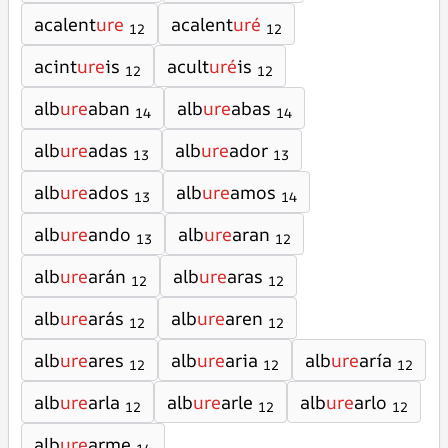
acalent
ure
acalent
uré
12
12
acint
ure
is
acult
uré
is
12
12
alb
ure
aban
alb
ure
abas
14
14
alb
ure
adas
alb
ure
ador
13
13
alb
ure
ados
alb
ure
amos
13
14
alb
ure
ando
alb
ure
aran
13
12
alb
ure
arán
alb
ure
aras
12
12
alb
ure
arás
alb
ure
aren
12
12
alb
ure
ares
alb
ure
aria
alb
ure
aría
12
12
12
alb
ure
arla
alb
ure
arle
alb
ure
arlo
12
12
12
alb
ure
arme