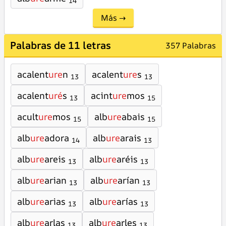
14
Más →
Palabras de 11 letras
357 Palabras
acalent
ure
n
acalent
ure
s
13
13
acalent
uré
s
acint
ure
mos
13
15
acult
ure
mos
alb
ure
abais
15
15
alb
ure
adora
alb
ure
arais
14
13
alb
ure
areis
alb
ure
aréis
13
13
alb
ure
arian
alb
ure
arían
13
13
alb
ure
arias
alb
ure
arías
13
13
alb
ure
arlas
alb
ure
arles
13
13