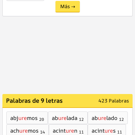
Más →
Palabras de 9 letras
423 Palabras
abj
ure
mos
ab
ure
lada
ab
ure
lado
20
12
12
ach
ure
mos
acint
ure
n
acint
ure
s
14
11
11