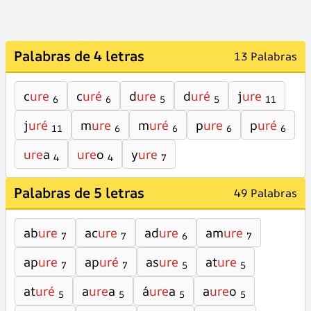
Palabras de 4 letras
13 Palabras
c
ure
c
uré
d
ure
d
uré
j
ure
6
6
5
5
11
j
uré
m
ure
m
uré
p
ure
p
uré
11
6
6
6
6
ure
a
ure
o
y
ure
4
4
7
Palabras de 5 letras
49 Palabras
ab
ure
ac
ure
ad
ure
am
ure
7
7
6
7
ap
ure
ap
uré
as
ure
at
ure
7
7
5
5
at
uré
a
ure
a
á
ure
a
a
ure
o
5
5
5
5