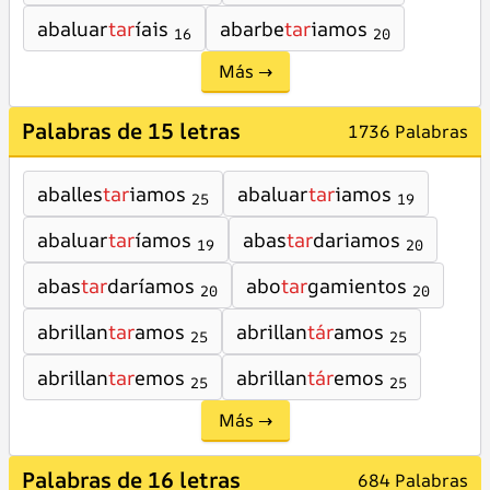
abaluar
tar
íais
abarbe
tar
iamos
16
20
Más →
Palabras de 15 letras
1736 Palabras
aballes
tar
iamos
abaluar
tar
iamos
25
19
abaluar
tar
íamos
abas
tar
dariamos
19
20
abas
tar
daríamos
abo
tar
gamientos
20
20
abrillan
tar
amos
abrillan
tár
amos
25
25
abrillan
tar
emos
abrillan
tár
emos
25
25
Más →
Palabras de 16 letras
684 Palabras