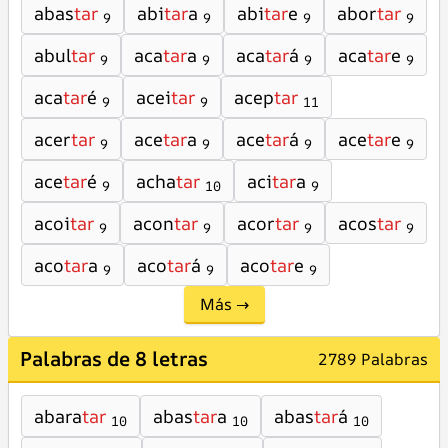
abas
tar
abi
tar
a
abi
tar
e
abor
tar
9
9
9
9
abul
tar
aca
tar
a
aca
tar
á
aca
tar
e
9
9
9
9
aca
tar
é
acei
tar
acep
tar
9
9
11
acer
tar
ace
tar
a
ace
tar
á
ace
tar
e
9
9
9
9
ace
tar
é
acha
tar
aci
tar
a
9
10
9
acoi
tar
acon
tar
acor
tar
acos
tar
9
9
9
9
aco
tar
a
aco
tar
á
aco
tar
e
9
9
9
Más →
Palabras de 8 letras
2789 Palabras
abara
tar
abas
tar
a
abas
tar
á
10
10
10