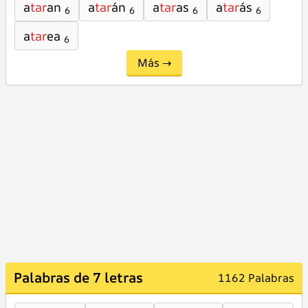
a
tar
an
a
tar
án
a
tar
as
a
tar
ás
6
6
6
6
a
tar
ea
6
Más →
Palabras de 7 letras
1162 Palabras