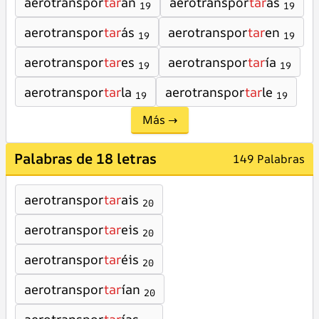
aerotranspor
tar
án
aerotranspor
tar
as
19
19
aerotranspor
tar
ás
aerotranspor
tar
en
19
19
aerotranspor
tar
es
aerotranspor
tar
ía
19
19
aerotranspor
tar
la
aerotranspor
tar
le
19
19
Más →
Palabras de 18 letras
149 Palabras
aerotranspor
tar
ais
20
aerotranspor
tar
eis
20
aerotranspor
tar
éis
20
aerotranspor
tar
ían
20