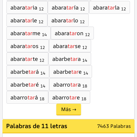
abara
tar
ia
abara
tar
ía
abara
tar
la
12
12
12
abara
tar
le
abara
tar
lo
12
12
abara
tar
me
abara
tar
on
14
12
abara
tar
os
abara
tar
se
12
12
abara
tar
te
abarbe
tar
a
12
14
abarbe
tar
á
abarbe
tar
e
14
14
abarbe
tar
é
abarro
tar
a
14
18
abarro
tar
á
abarro
tar
e
18
18
Más →
Palabras de 11 letras
7463 Palabras