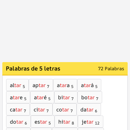
Palabras de 5 letras
72 Palabras
al
tar
ap
tar
a
tar
a
a
tar
á
5
7
5
5
a
tar
e
a
tar
é
bi
tar
bo
tar
5
5
7
7
ca
tar
ci
tar
co
tar
da
tar
7
7
7
6
do
tar
es
tar
hi
tar
je
tar
6
5
8
12