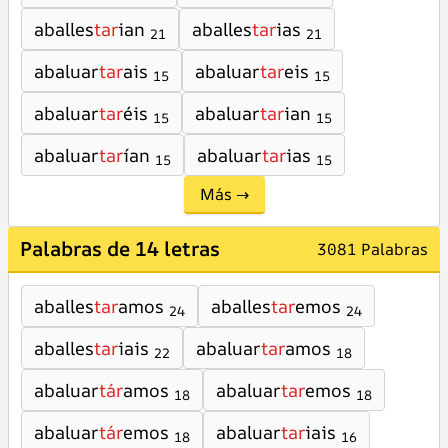
aballes
tar
ian
aballes
tar
ias
21
21
abaluar
tar
ais
abaluar
tar
eis
15
15
abaluar
tar
éis
abaluar
tar
ian
15
15
abaluar
tar
ían
abaluar
tar
ias
15
15
Más →
Palabras de 14 letras
3081 Palabras
aballes
tar
amos
aballes
tar
emos
24
24
aballes
tar
iais
abaluar
tar
amos
22
18
abaluar
tár
amos
abaluar
tar
emos
18
18
abaluar
tár
emos
abaluar
tar
iais
18
16