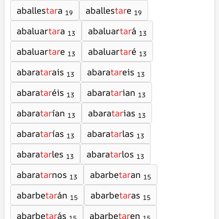
aballes
tar
a
aballes
tar
e
19
19
abaluar
tar
a
abaluar
tar
á
13
13
abaluar
tar
e
abaluar
tar
é
13
13
abara
tar
ais
abara
tar
eis
13
13
abara
tar
éis
abara
tar
ian
13
13
abara
tar
ían
abara
tar
ias
13
13
abara
tar
ías
abara
tar
las
13
13
abara
tar
les
abara
tar
los
13
13
abara
tar
nos
abarbe
tar
an
13
15
abarbe
tar
án
abarbe
tar
as
15
15
abarbe
tar
ás
abarbe
tar
en
15
15