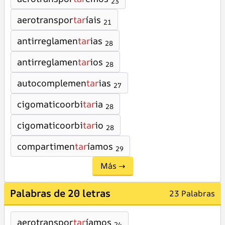
23
aerotranspor
tar
íais
21
antirreglamen
tar
ias
28
antirreglamen
tar
ios
28
autocomplemen
tar
ias
27
cigomaticoorbi
tar
ia
28
cigomaticoorbi
tar
io
28
compartimen
tar
íamos
29
Más →
Palabras de 20 letras
23 Palabras
aerotranspor
tar
íamos
24