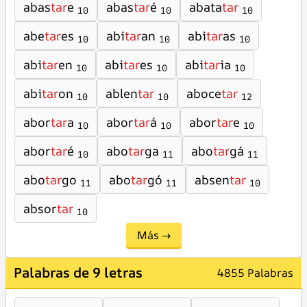
abas
tar
e
abas
tar
é
abata
tar
10
10
10
abe
tar
es
abi
tar
an
abi
tar
as
10
10
10
abi
tar
en
abi
tar
es
abi
tar
ia
10
10
10
abi
tar
on
ablen
tar
aboce
tar
10
10
12
abor
tar
a
abor
tar
á
abor
tar
e
10
10
10
abor
tar
é
abo
tar
ga
abo
tar
gá
10
11
11
abo
tar
go
abo
tar
gó
absen
tar
11
11
10
absor
tar
10
Más →
Palabras de 9 letras
4855 Palabras