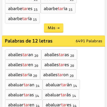
abarbe
tar
es
abarbe
tar
ia
15
15
abarbe
tar
ía
15
Más →
Palabras de 12 letras
6491 Palabras
aballes
tar
an
aballes
tar
as
20
20
aballes
tar
en
aballes
tar
es
20
20
aballes
tar
ia
aballes
tar
on
20
20
abaluar
tar
an
abaluar
tar
án
14
14
abaluar
tar
as
abaluar
tar
ás
14
14
abaluar
tar
en
abaluar
tar
es
14
14