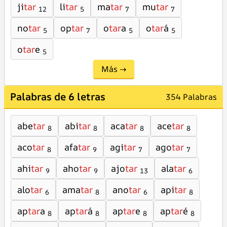
ji
tar
li
tar
ma
tar
mu
tar
12
5
7
7
no
tar
op
tar
o
tar
a
o
tar
á
5
7
5
5
o
tar
e
5
Más →
Palabras de 6 letras
354 Palabras
abe
tar
abi
tar
aca
tar
ace
tar
8
8
8
8
aco
tar
afa
tar
agi
tar
ago
tar
8
9
7
7
ahi
tar
aho
tar
ajo
tar
ala
tar
9
9
13
6
alo
tar
ama
tar
ano
tar
api
tar
6
8
6
8
ap
tar
a
ap
tar
á
ap
tar
e
ap
tar
é
8
8
8
8