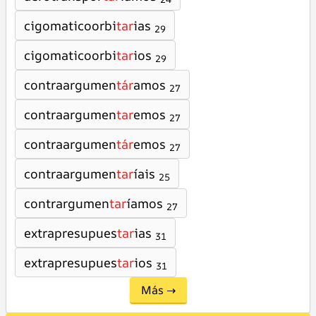
cigomaticoorbi
tar
ias
29
cigomaticoorbi
tar
ios
29
contraargumen
tár
amos
27
contraargumen
tar
emos
27
contraargumen
tár
emos
27
contraargumen
tar
íais
25
contrargumen
tar
íamos
27
extrapresupues
tar
ias
31
extrapresupues
tar
ios
31
Más →