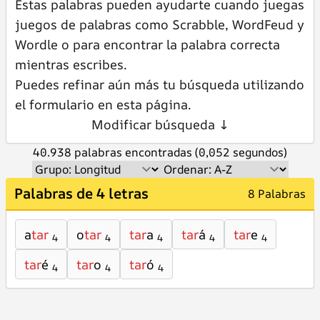
Estas palabras pueden ayudarte cuando juegas
juegos de palabras como Scrabble, WordFeud y
Wordle o para encontrar la palabra correcta
mientras escribes.
Puedes refinar aún más tu búsqueda utilizando
el formulario en esta página.
Modificar búsqueda ↓
40.938 palabras encontradas (0,052 segundos)
Palabras de 4 letras
8 Palabras
a
tar
o
tar
tar
a
tar
á
tar
e
4
4
4
4
4
tar
é
tar
o
tar
ó
4
4
4