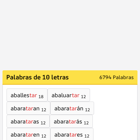
Palabras de 10 letras
6794 Palabras
aballes
tar
abaluar
tar
18
12
abara
tar
an
abara
tar
án
12
12
abara
tar
as
abara
tar
ás
12
12
abara
tar
en
abara
tar
es
12
12