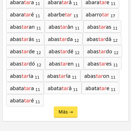
abara
tar
a
abara
tar
á
abara
tar
e
11
11
11
abara
tar
é
abarbe
tar
abarro
tar
11
13
17
abas
tar
an
abas
tar
án
abas
tar
as
11
11
11
abas
tar
ás
abas
tar
da
abas
tar
dá
11
12
12
abas
tar
de
abas
tar
dé
abas
tar
do
12
12
12
abas
tar
dó
abas
tar
en
abas
tar
es
12
11
11
abas
tar
ia
abas
tar
ía
abas
tar
on
11
11
11
abata
tar
a
abata
tar
á
abata
tar
e
11
11
11
abata
tar
é
11
Más →