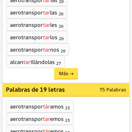
aerotranspor
tar
ías
20
aerotranspor
tar
las
20
aerotranspor
tar
les
20
aerotranspor
tar
los
20
aerotranspor
tar
nos
20
alcan
tar
illándolas
27
Más →
Palabras de 19 letras
75 Palabras
aerotranspor
tár
amos
23
aerotranspor
tar
emos
23
aerotranspor
tár
emos