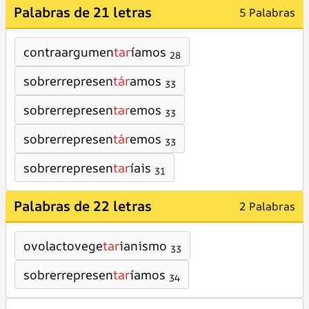
Palabras de 21 letras
5 Palabras
contraargumen
tar
íamos
28
sobrerrepresen
tár
amos
33
sobrerrepresen
tar
emos
33
sobrerrepresen
tár
emos
33
sobrerrepresen
tar
íais
31
Palabras de 22 letras
2 Palabras
ovolactovege
tar
ianismo
33
sobrerrepresen
tar
íamos
34