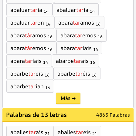
abaluar
tar
ia
abaluar
tar
ía
14
14
abaluar
tar
on
abara
tar
amos
14
16
abara
tár
amos
abara
tar
emos
16
16
abara
tár
emos
abara
tar
iais
16
14
abara
tar
íais
abarbe
tar
ais
14
16
abarbe
tar
eis
abarbe
tar
éis
16
16
abarbe
tar
ian
16
Más →
Palabras de 13 letras
4865 Palabras
aballes
tar
ais
aballes
tar
eis
21
21