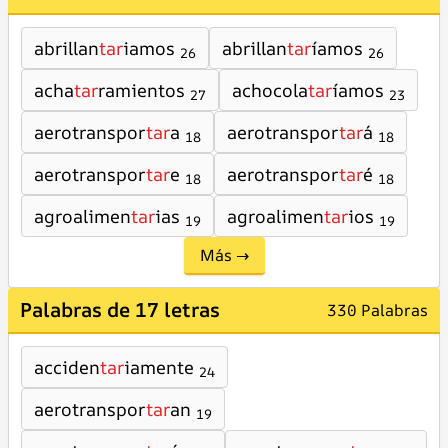
abrillan
tar
iamos
abrillan
tar
íamos
26
26
acha
tar
ramientos
achocola
tar
íamos
27
23
aerotranspor
tar
a
aerotranspor
tar
á
18
18
aerotranspor
tar
e
aerotranspor
tar
é
18
18
agroalimen
tar
ias
agroalimen
tar
ios
19
19
Más →
Palabras de 17 letras
330 Palabras
acciden
tar
iamente
24
aerotranspor
tar
an
19