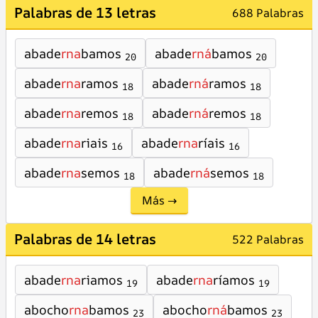
Palabras de 13 letras
688 Palabras
abade
rna
bamos
abade
rná
bamos
20
20
abade
rna
ramos
abade
rná
ramos
18
18
abade
rna
remos
abade
rná
remos
18
18
abade
rna
riais
abade
rna
ríais
16
16
abade
rna
semos
abade
rná
semos
18
18
Más →
Palabras de 14 letras
522 Palabras
abade
rna
riamos
abade
rna
ríamos
19
19
abocho
rna
bamos
abocho
rná
bamos
23
23