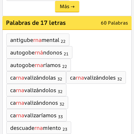
Más →
Palabras de 17 letras
60 Palabras
antigube
rna
mental
22
autogobe
rná
ndonos
21
autogobe
rna
ríamos
22
ca
rna
valizándolas
ca
rna
valizándoles
32
32
ca
rna
valizándolos
32
ca
rna
valizándonos
32
ca
rna
valizaríamos
33
descuade
rna
miento
23