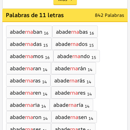
Palabras de 11 letras
842 Palabras
abade
rna
ban
abade
rna
bas
16
16
abade
rna
das
abade
rna
dos
15
15
abade
rna
mos
abade
rna
ndo
16
15
abade
rna
ran
abade
rna
rán
14
14
abade
rna
ras
abade
rna
rás
14
14
abade
rna
ren
abade
rna
res
14
14
abade
rna
ria
abade
rna
ría
14
14
abade
rna
ron
abade
rna
sen
14
14
abade
rna
ses
abade
rna
ste