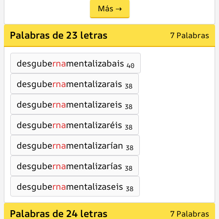
Más →
Palabras de 23 letras
7 Palabras
desgube
rna
mentalizabais
40
desgube
rna
mentalizarais
38
desgube
rna
mentalizareis
38
desgube
rna
mentalizaréis
38
desgube
rna
mentalizarían
38
desgube
rna
mentalizarías
38
desgube
rna
mentalizaseis
38
Palabras de 24 letras
7 Palabras