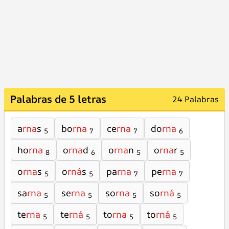
Palabras de 5 letras
24 Palabras
a
rna
s
bo
rna
ce
rna
do
rna
5
7
7
6
ho
rna
o
rna
d
o
rna
n
o
rna
r
8
6
5
5
o
rna
s
o
rná
s
pa
rna
pe
rna
5
5
7
7
sa
rna
se
rna
so
rna
so
rná
5
5
5
5
te
rna
te
rná
to
rna
to
rná
5
5
5
5