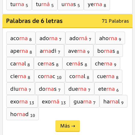
tu
rna
tu
rná
u
rna
s
ye
rna
5
5
5
8
Palabras de 6 letras
71 Palabras
aco
rna
ado
rna
ado
rná
aho
rna
8
7
7
9
ape
rna
a
rna
di
ave
rna
bo
rna
s
8
7
9
8
ca
rna
l
ce
rna
s
ce
rná
s
che
rna
8
8
8
9
cie
rna
co
rna
c
co
rna
l
cue
rna
8
10
8
8
diu
rna
do
rna
s
due
rna
ete
rna
7
7
7
6
exo
rna
exo
rná
gua
rna
ha
rna
l
13
13
7
9
ho
rna
d
10
Más →