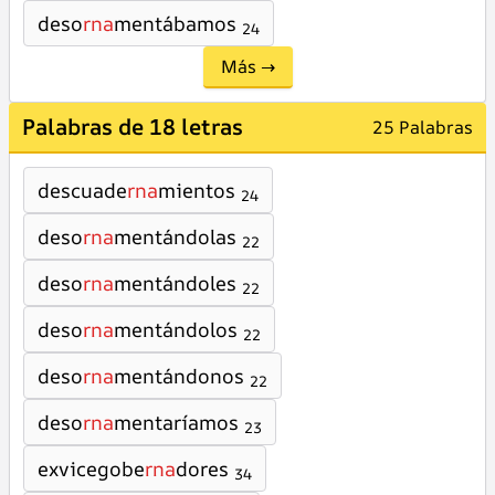
deso
rna
mentábamos
24
Más →
Palabras de 18 letras
25 Palabras
descuade
rna
mientos
24
deso
rna
mentándolas
22
deso
rna
mentándoles
22
deso
rna
mentándolos
22
deso
rna
mentándonos
22
deso
rna
mentaríamos
23
exvicegobe
rna
dores
34