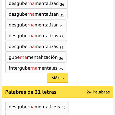
desgube
rna
mentalizad
36
desgube
rna
mentalizan
35
desgube
rna
mentalizar
35
desgube
rna
mentalizas
35
desgube
rna
mentalizás
35
gube
rna
mentalización
36
intergube
rna
mentales
25
Más →
Palabras de 21 letras
24 Palabras
desgube
rna
mentalicéis
29