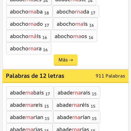
14
14
abocho
rna
ba
abocho
rna
da
18
17
abocho
rna
do
abocho
rna
is
17
16
abocho
rná
is
abocho
rna
os
16
16
abocho
rna
ra
16
Más →
Palabras de 12 letras
911 Palabras
abade
rna
bais
abade
rna
rais
17
15
abade
rna
reis
abade
rna
réis
15
15
abade
rna
rian
abade
rna
rían
15
15
abade
rna
rias
abade
rna
rías
15
15