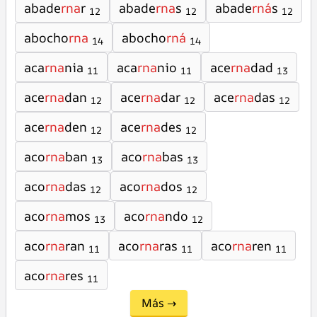
abade
rna
r
abade
rna
s
abade
rná
s
12
12
12
abocho
rna
abocho
rná
14
14
aca
rna
nia
aca
rna
nio
ace
rna
dad
11
11
13
ace
rna
dan
ace
rna
dar
ace
rna
das
12
12
12
ace
rna
den
ace
rna
des
12
12
aco
rna
ban
aco
rna
bas
13
13
aco
rna
das
aco
rna
dos
12
12
aco
rna
mos
aco
rna
ndo
13
12
aco
rna
ran
aco
rna
ras
aco
rna
ren
11
11
11
aco
rna
res
11
Más →