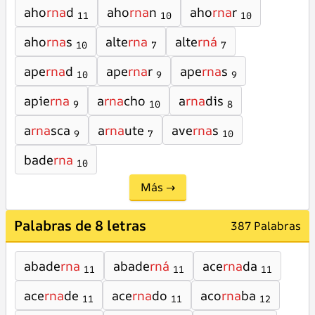
aho
rna
d
aho
rna
n
aho
rna
r
11
10
10
aho
rna
s
alte
rna
alte
rná
10
7
7
ape
rna
d
ape
rna
r
ape
rna
s
10
9
9
apie
rna
a
rna
cho
a
rna
dis
9
10
8
a
rna
sca
a
rna
ute
ave
rna
s
9
7
10
bade
rna
10
Más →
Palabras de 8 letras
387 Palabras
abade
rna
abade
rná
ace
rna
da
11
11
11
ace
rna
de
ace
rna
do
aco
rna
ba
11
11
12