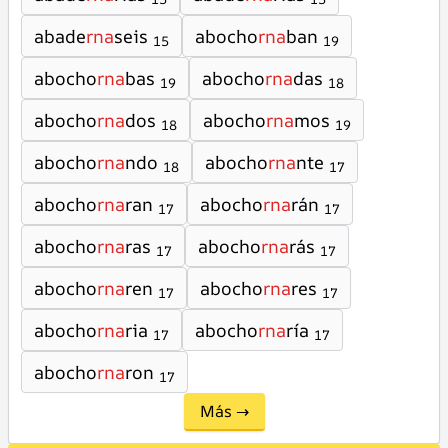
abade
rna
seis
abocho
rna
ban
15
19
abocho
rna
bas
abocho
rna
das
19
18
abocho
rna
dos
abocho
rna
mos
18
19
abocho
rna
ndo
abocho
rna
nte
18
17
abocho
rna
ran
abocho
rna
rán
17
17
abocho
rna
ras
abocho
rna
rás
17
17
abocho
rna
ren
abocho
rna
res
17
17
abocho
rna
ria
abocho
rna
ría
17
17
abocho
rna
ron
17
Más →