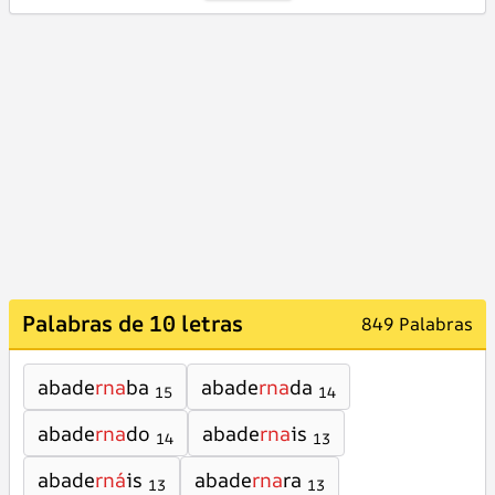
Palabras de 10 letras
849 Palabras
abade
rna
ba
abade
rna
da
15
14
abade
rna
do
abade
rna
is
14
13
abade
rná
is
abade
rna
ra
13
13