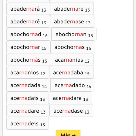
abade
rna
rá
abade
rna
re
13
13
abade
rna
ré
abade
rna
se
13
13
abocho
rna
d
abocho
rna
n
16
15
abocho
rna
r
abocho
rna
s
15
15
abocho
rná
s
aca
rna
nias
15
12
aca
rna
nios
ace
rna
daba
12
15
ace
rna
dada
ace
rna
dado
14
14
ace
rna
dais
ace
rna
dara
13
13
ace
rna
dare
ace
rna
dase
13
13
ace
rna
deis
13
Más →