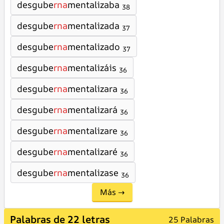
desgube
rna
mentalizaba
38
desgube
rna
mentalizada
37
desgube
rna
mentalizado
37
desgube
rna
mentalizáis
36
desgube
rna
mentalizara
36
desgube
rna
mentalizará
36
desgube
rna
mentalizare
36
desgube
rna
mentalizaré
36
desgube
rna
mentalizase
36
Más →
Palabras de 22 letras
25 Palabras