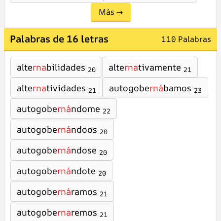
Más →
Palabras de 16 letras
110 Palabras
alte
rna
bilidades
alte
rna
tivamente
20
21
alte
rna
tividades
autogobe
rná
bamos
21
23
autogobe
rná
ndome
22
autogobe
rná
ndoos
20
autogobe
rná
ndose
20
autogobe
rná
ndote
20
autogobe
rná
ramos
21
autogobe
rna
remos
21