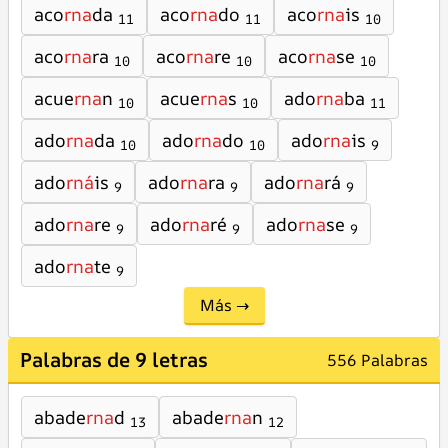
aco
rna
da
aco
rna
do
aco
rna
is
11
11
10
aco
rna
ra
aco
rna
re
aco
rna
se
10
10
10
acue
rna
n
acue
rna
s
ado
rna
ba
10
10
11
ado
rna
da
ado
rna
do
ado
rna
is
10
10
9
ado
rná
is
ado
rna
ra
ado
rna
rá
9
9
9
ado
rna
re
ado
rna
ré
ado
rna
se
9
9
9
ado
rna
te
9
Más →
Palabras de 9 letras
556 Palabras
abade
rna
d
abade
rna
n
13
12