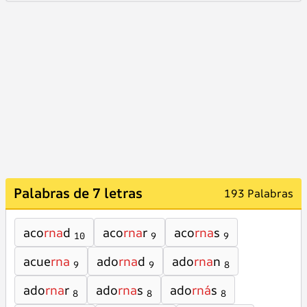
Palabras de 7 letras
193 Palabras
aco
rna
d
aco
rna
r
aco
rna
s
10
9
9
acue
rna
ado
rna
d
ado
rna
n
9
9
8
ado
rna
r
ado
rna
s
ado
rná
s
8
8
8