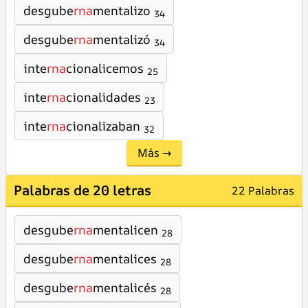
desgube
rna
mentalizo
34
desgube
rna
mentalizó
34
inte
rna
cionalicemos
25
inte
rna
cionalidades
23
inte
rna
cionalizaban
32
Más →
Palabras de 20 letras
22 Palabras
desgube
rna
mentalicen
28
desgube
rna
mentalices
28
desgube
rna
mentalicés
28