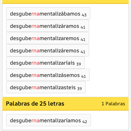
desgube
rna
mentalizábamos
43
desgube
rna
mentalizáramos
41
desgube
rna
mentalizaremos
41
desgube
rna
mentalizáremos
41
desgube
rna
mentalizaríais
39
desgube
rna
mentalizásemos
41
desgube
rna
mentalizasteis
39
Palabras de 25 letras
1 Palabras
desgube
rna
mentalizaríamos
42