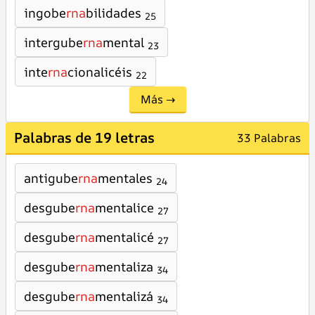
ingobe
rna
bilidades
25
intergube
rna
mental
23
inte
rna
cionalicéis
22
Más →
Palabras de 19 letras
33 Palabras
antigube
rna
mentales
24
desgube
rna
mentalice
27
desgube
rna
mentalicé
27
desgube
rna
mentaliza
34
desgube
rna
mentalizá
34