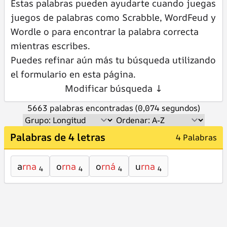
Estas palabras pueden ayudarte cuando juegas
juegos de palabras como Scrabble, WordFeud y
Wordle o para encontrar la palabra correcta
mientras escribes.
Puedes refinar aún más tu búsqueda utilizando
el formulario en esta página.
Modificar búsqueda ↓
5663 palabras encontradas (0,074 segundos)
Palabras de 4 letras
4 Palabras
a
rna
o
rna
o
rná
u
rna
4
4
4
4