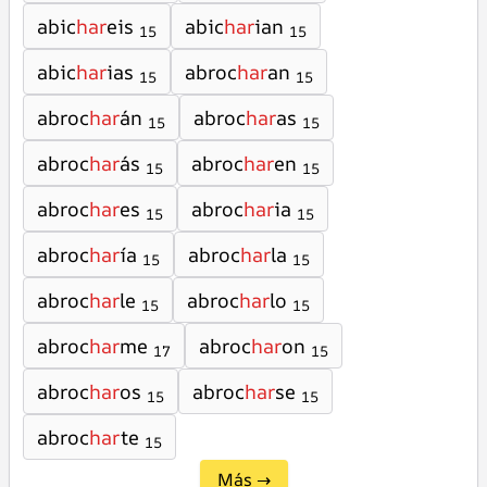
abic
har
eis
abic
har
ian
15
15
abic
har
ias
abroc
har
an
15
15
abroc
har
án
abroc
har
as
15
15
abroc
har
ás
abroc
har
en
15
15
abroc
har
es
abroc
har
ia
15
15
abroc
har
ía
abroc
har
la
15
15
abroc
har
le
abroc
har
lo
15
15
abroc
har
me
abroc
har
on
17
15
abroc
har
os
abroc
har
se
15
15
abroc
har
te
15
Más →