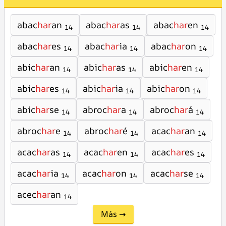
abac
har
an
abac
har
as
abac
har
en
14
14
14
abac
har
es
abac
har
ia
abac
har
on
14
14
14
abic
har
an
abic
har
as
abic
har
en
14
14
14
abic
har
es
abic
har
ia
abic
har
on
14
14
14
abic
har
se
abroc
har
a
abroc
har
á
14
14
14
abroc
har
e
abroc
har
é
acac
har
an
14
14
14
acac
har
as
acac
har
en
acac
har
es
14
14
14
acac
har
ia
acac
har
on
acac
har
se
14
14
14
acec
har
an
14
Más →