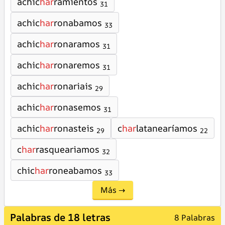
achic
har
ramientos
31
achic
har
ronabamos
33
achic
har
ronaramos
31
achic
har
ronaremos
31
achic
har
ronariais
29
achic
har
ronasemos
31
achic
har
ronasteis
c
har
latanearíamos
29
22
c
har
rasqueariamos
32
chic
har
roneabamos
33
Más →
Palabras de 18 letras
8 Palabras