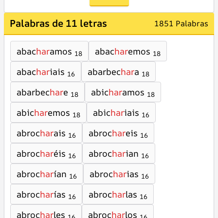
Palabras de 11 letras
1851 Palabras
abac
har
amos
abac
har
emos
18
18
abac
har
iais
abarbec
har
a
16
18
abarbec
har
e
abic
har
amos
18
18
abic
har
emos
abic
har
iais
18
16
abroc
har
ais
abroc
har
eis
16
16
abroc
har
éis
abroc
har
ian
16
16
abroc
har
ían
abroc
har
ias
16
16
abroc
har
ías
abroc
har
las
16
16
abroc
har
les
abroc
har
los
16
16