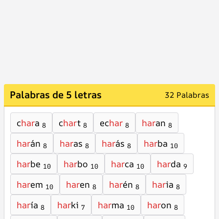
Palabras de 5 letras
32 Palabras
c
har
a
c
har
t
ec
har
har
an
8
8
8
8
har
án
har
as
har
ás
har
ba
8
8
8
10
har
be
har
bo
har
ca
har
da
10
10
10
9
har
em
har
en
har
én
har
ia
10
8
8
8
har
ía
har
ki
har
ma
har
on
8
7
10
8