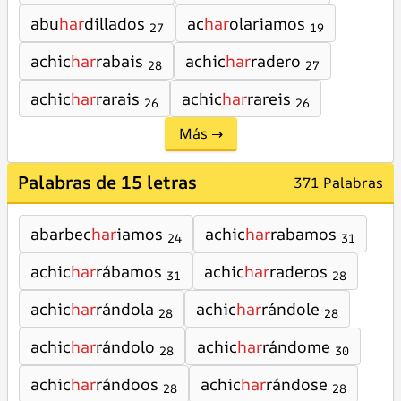
abu
har
dillados
ac
har
olariamos
27
19
achic
har
rabais
achic
har
radero
28
27
achic
har
rarais
achic
har
rareis
26
26
Más →
Palabras de 15 letras
371 Palabras
abarbec
har
iamos
achic
har
rabamos
24
31
achic
har
rábamos
achic
har
raderos
31
28
achic
har
rándola
achic
har
rándole
28
28
achic
har
rándolo
achic
har
rándome
28
30
achic
har
rándoos
achic
har
rándose
28
28