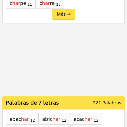
c
har
pe
c
har
ra
11
15
Más →
Palabras de 7 letras
321 Palabras
abac
har
abic
har
acac
har
12
12
12