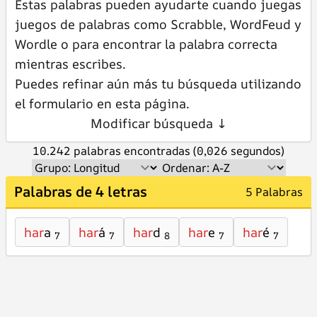
Estas palabras pueden ayudarte cuando juegas
juegos de palabras como Scrabble, WordFeud y
Wordle o para encontrar la palabra correcta
mientras escribes.
Puedes refinar aún más tu búsqueda utilizando
el formulario en esta página.
Modificar búsqueda ↓
10.242 palabras encontradas (0,026 segundos)
Palabras de 4 letras
5 Palabras
har
a
har
á
har
d
har
e
har
é
7
7
8
7
7