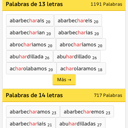
Palabras de 13 letras
1191 Palabras
abarbec
har
ais
abarbec
har
eis
20
20
abarbec
har
ian
abarbec
har
ias
20
20
abroc
har
iamos
abroc
har
íamos
20
20
abu
har
dillada
abu
har
dillado
26
26
ac
har
olabamos
ac
har
olaramos
20
18
Más →
Palabras de 14 letras
717 Palabras
abarbec
har
amos
abarbec
har
emos
23
23
abarbec
har
iais
abu
har
dilladas
21
27