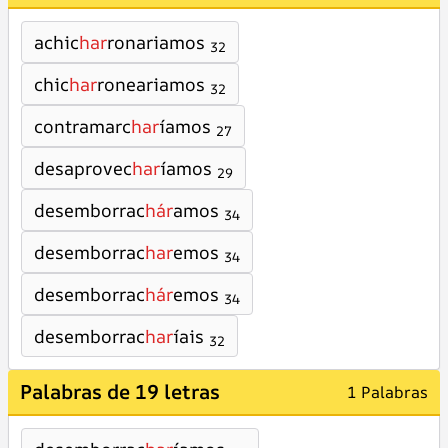
achic
har
ronariamos
32
chic
har
roneariamos
32
contramarc
har
íamos
27
desaprovec
har
íamos
29
desemborrac
hár
amos
34
desemborrac
har
emos
34
desemborrac
hár
emos
34
desemborrac
har
íais
32
Palabras de 19 letras
1 Palabras