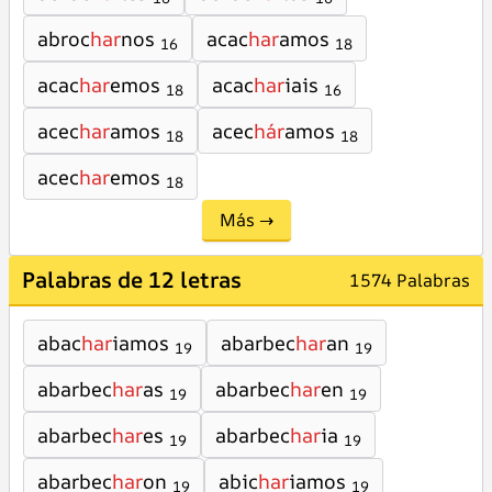
abroc
har
nos
acac
har
amos
16
18
acac
har
emos
acac
har
iais
18
16
acec
har
amos
acec
hár
amos
18
18
acec
har
emos
18
Más →
Palabras de 12 letras
1574 Palabras
abac
har
iamos
abarbec
har
an
19
19
abarbec
har
as
abarbec
har
en
19
19
abarbec
har
es
abarbec
har
ia
19
19
abarbec
har
on
abic
har
iamos
19
19