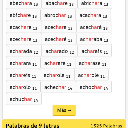
abac
har
a
abac
har
e
abic
har
a
13
13
13
abic
har
e
abroc
har
acac
har
a
13
13
13
acac
har
e
acec
har
a
acec
har
á
13
13
13
acec
har
e
acec
har
é
ac
har
aba
13
13
13
ac
har
ada
ac
har
ado
ac
har
ais
12
12
11
ac
har
ara
ac
har
are
ac
har
ase
11
11
11
ac
har
eis
ac
har
ola
ac
har
ole
11
11
11
ac
har
olo
achec
har
achoc
har
11
14
14
achuc
har
14
Más →
Palabras de 9 letras
1325 Palabras