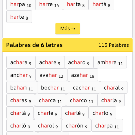
har
pa
har
re
har
ta
har
tá
10
14
8
8
har
te
8
Más →
Palabras de 6 letras
113 Palabras
ac
har
a
ac
har
e
ac
har
o
am
har
a
9
9
9
11
anc
har
ava
har
aza
har
9
12
18
ba
har
i
boc
har
cac
har
c
har
al
11
11
11
9
c
har
as
c
har
ca
c
har
co
c
har
la
9
11
11
9
c
har
lá
c
har
le
c
har
lé
c
har
lo
9
9
9
9
c
har
ló
c
har
ol
c
har
ón
c
har
pa
9
9
9
11