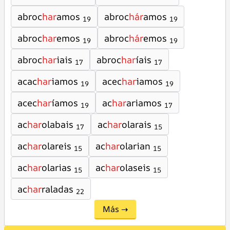
abroc
har
amos
abroc
hár
amos
19
19
abroc
har
emos
abroc
hár
emos
19
19
abroc
har
iais
abroc
har
íais
17
17
acac
har
iamos
acec
har
iamos
19
19
acec
har
íamos
ac
har
ariamos
19
17
ac
har
olabais
ac
har
olarais
17
15
ac
har
olareis
ac
har
olarian
15
15
ac
har
olarias
ac
har
olaseis
15
15
ac
har
raladas
22
Más →