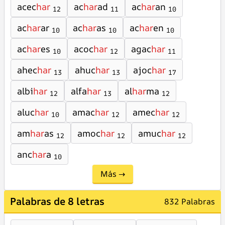
acec
har
ac
har
ad
ac
har
an
12
11
10
ac
har
ar
ac
har
as
ac
har
en
10
10
10
ac
har
es
acoc
har
agac
har
10
12
11
ahec
har
ahuc
har
ajoc
har
13
13
17
albi
har
alfa
har
al
har
ma
12
13
12
aluc
har
amac
har
amec
har
10
12
12
am
har
as
amoc
har
amuc
har
12
12
12
anc
har
a
10
Más →
Palabras de 8 letras
832 Palabras