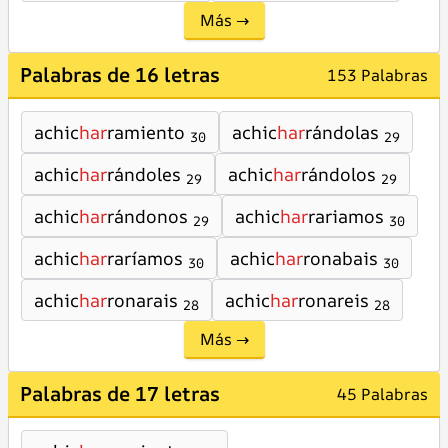
Más →
Palabras de 16 letras
153 Palabras
achic
har
ramiento
achic
har
rándolas
30
29
achic
har
rándoles
achic
har
rándolos
29
29
achic
har
rándonos
achic
har
rariamos
29
30
achic
har
raríamos
achic
har
ronabais
30
30
achic
har
ronarais
achic
har
ronareis
28
28
Más →
Palabras de 17 letras
45 Palabras