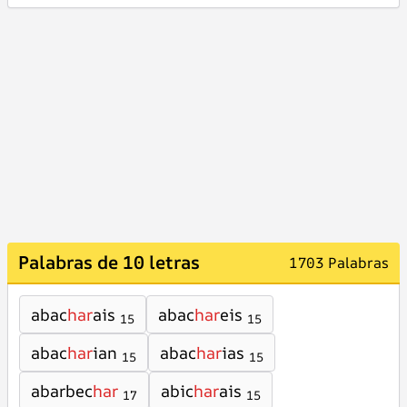
Palabras de 10 letras
1703 Palabras
abac
har
ais
abac
har
eis
15
15
abac
har
ian
abac
har
ias
15
15
abarbec
har
abic
har
ais
17
15