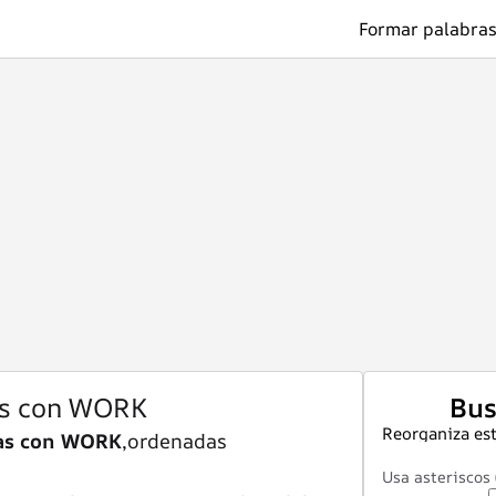
Formar palabras
as con WORK
Bus
Reorganiza est
ras con WORK
,ordenadas
Usa asteriscos