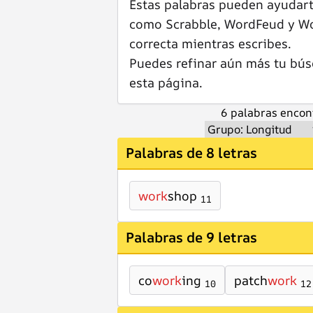
Estas palabras pueden ayudar
como Scrabble, WordFeud y Wor
correcta mientras escribes.
Puedes refinar aún más tu bús
esta página.
6 palabras encon
Palabras de 8 letras
work
shop
11
Palabras de 9 letras
co
work
ing
patch
work
10
12