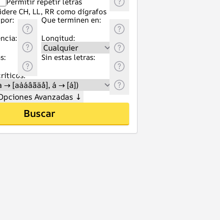
Permitir repetir letras
idere CH, LL, RR como dígrafos
por:
Que terminen en:
ncia:
Longitud:
s:
Sin estas letras:
ríticos:
Opciones Avanzadas
↓
Buscar