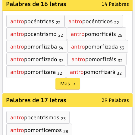
Palabras de 16 letras
14 Palabras
antro
pocéntricas
antro
pocéntricos
22
22
antro
pocentrismo
antro
pomorficéis
22
25
antro
pomorfizaba
antro
pomorfizada
34
33
antro
pomorfizado
antro
pomorfizáis
33
32
antro
pomorfizara
antro
pomorfizará
32
32
Más →
Palabras de 17 letras
29 Palabras
antro
pocentrismos
23
antro
pomorficemos
28