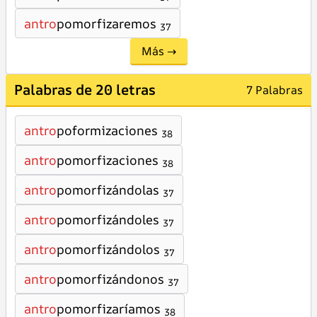
antro
pomorfizaremos
37
Más →
Palabras de 20 letras
7 Palabras
antro
poformizaciones
38
antro
pomorfizaciones
38
antro
pomorfizándolas
37
antro
pomorfizándoles
37
antro
pomorfizándolos
37
antro
pomorfizándonos
37
antro
pomorfizaríamos
38