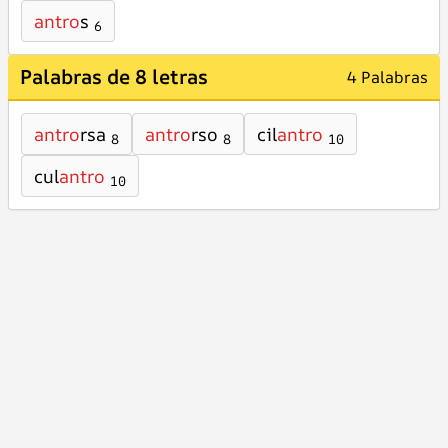
antro
s
6
Palabras de 8 letras
4 Palabras
antro
rsa
antro
rso
cil
antro
8
8
10
cul
antro
10