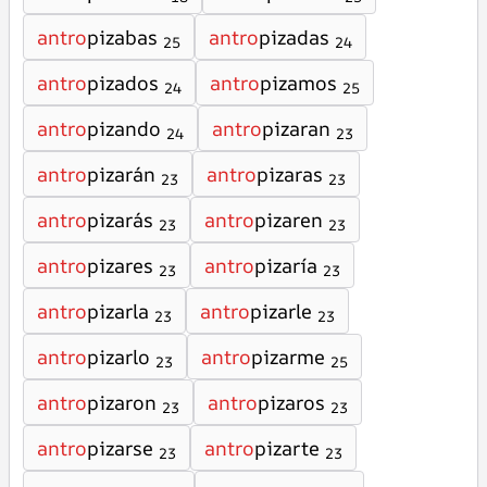
antro
pizabas
antro
pizadas
25
24
antro
pizados
antro
pizamos
24
25
antro
pizando
antro
pizaran
24
23
antro
pizarán
antro
pizaras
23
23
antro
pizarás
antro
pizaren
23
23
antro
pizares
antro
pizaría
23
23
antro
pizarla
antro
pizarle
23
23
antro
pizarlo
antro
pizarme
23
25
antro
pizaron
antro
pizaros
23
23
antro
pizarse
antro
pizarte
23
23