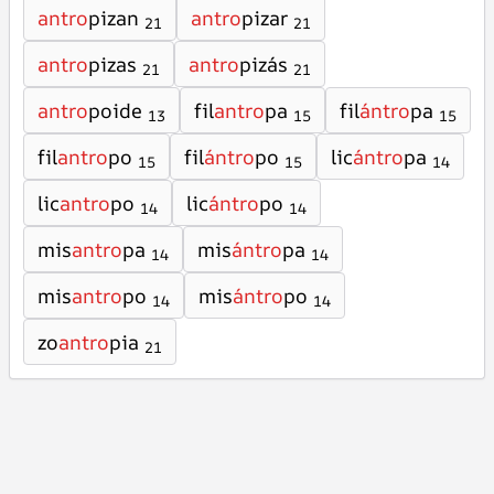
antro
pizan
antro
pizar
21
21
antro
pizas
antro
pizás
21
21
antro
poide
fil
antro
pa
fil
ántro
pa
13
15
15
fil
antro
po
fil
ántro
po
lic
ántro
pa
15
15
14
lic
antro
po
lic
ántro
po
14
14
mis
antro
pa
mis
ántro
pa
14
14
mis
antro
po
mis
ántro
po
14
14
zo
antro
pia
21