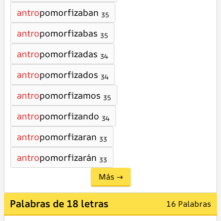
antro
pomorfizaban
35
antro
pomorfizabas
35
antro
pomorfizadas
34
antro
pomorfizados
34
antro
pomorfizamos
35
antro
pomorfizando
34
antro
pomorfizaran
33
antro
pomorfizarán
33
Más →
Palabras de 18 letras
16 Palabras