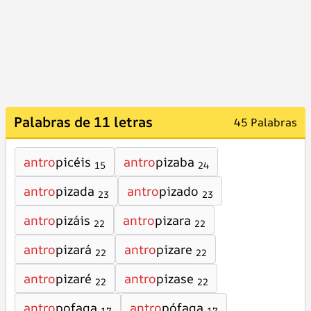
Palabras de 11 letras
45 Palabras
antro
picéis
antro
pizaba
15
24
antro
pizada
antro
pizado
23
23
antro
pizáis
antro
pizara
22
22
antro
pizará
antro
pizare
22
22
antro
pizaré
antro
pizase
22
22
antro
pofaga
antro
pófaga