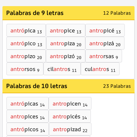
Palabras de 9 letras
12 Palabras
antró
pica
antro
pice
antro
picé
13
13
13
antró
pico
antro
piza
antro
pizá
13
20
20
antro
pizo
antro
pizó
antro
rsas
20
20
9
antro
rsos
cil
antro
s
cul
antro
s
9
11
11
Palabras de 10 letras
23 Palabras
antró
picas
antro
picen
14
14
antro
pices
antro
picés
14
14
antró
picos
antro
pizad
14
22