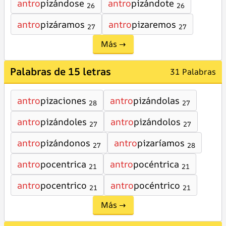
antro
pizándose
antro
pizándote
26
26
antro
pizáramos
antro
pizaremos
27
27
Más →
Palabras de 15 letras
31 Palabras
antro
pizaciones
antro
pizándolas
28
27
antro
pizándoles
antro
pizándolos
27
27
antro
pizándonos
antro
pizaríamos
27
28
antro
pocentrica
antro
pocéntrica
21
21
antro
pocentrico
antro
pocéntrico
21
21
Más →