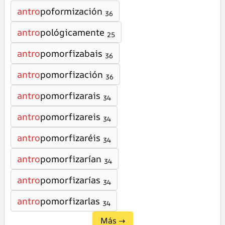
antro
poformización
36
antro
pológicamente
25
antro
pomorfizabais
36
antro
pomorfización
36
antro
pomorfizarais
34
antro
pomorfizareis
34
antro
pomorfizaréis
34
antro
pomorfizarían
34
antro
pomorfizarías
34
antro
pomorfizarlas
34
Más →