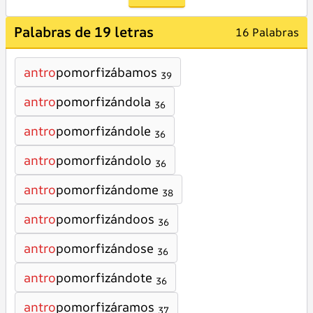
Palabras de 19 letras
16 Palabras
antro
pomorfizábamos
39
antro
pomorfizándola
36
antro
pomorfizándole
36
antro
pomorfizándolo
36
antro
pomorfizándome
38
antro
pomorfizándoos
36
antro
pomorfizándose
36
antro
pomorfizándote
36
antro
pomorfizáramos
37