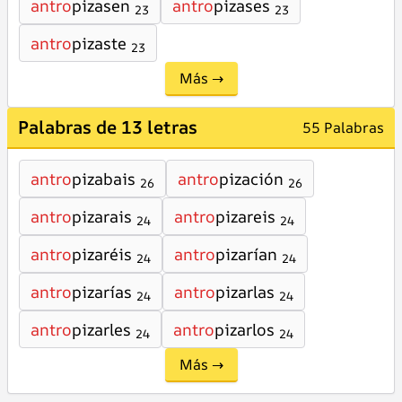
antro
pizasen
antro
pizases
23
23
antro
pizaste
23
Más →
Palabras de 13 letras
55 Palabras
antro
pizabais
antro
pización
26
26
antro
pizarais
antro
pizareis
24
24
antro
pizaréis
antro
pizarían
24
24
antro
pizarías
antro
pizarlas
24
24
antro
pizarles
antro
pizarlos
24
24
Más →