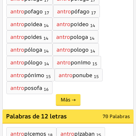
17
17
antro
pofago
antro
pófago
17
17
antro
poidea
antro
poideo
14
14
antro
poides
antro
pologa
14
14
antro
póloga
antro
pologo
14
14
antro
pólogo
antro
ponimo
14
15
antro
pónimo
antro
ponube
15
15
antro
posofa
16
Más →
Palabras de 12 letras
70 Palabras
antro
picemos
antro
pizaban
18
25