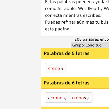
Estas palabras pueden ayudar
como Scrabble, WordFeud y Wor
correcta mientras escribes.
Puedes refinar aún más tu bús
esta página.
208 palabras enco
Palabras de 5 letras
crono
7
Palabras de 6 letras
a
crono
crono
s
8
8