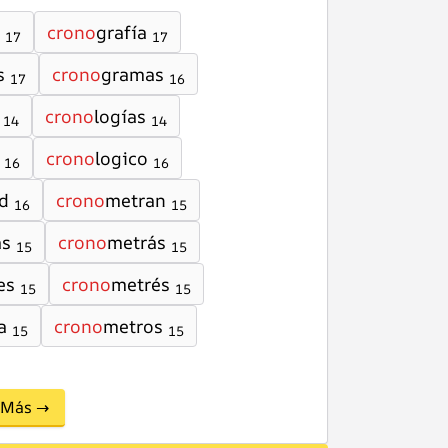
crono
grafía
17
17
s
crono
gramas
17
16
crono
logías
14
14
crono
logico
16
16
d
crono
metran
16
15
as
crono
metrás
15
15
es
crono
metrés
15
15
a
crono
metros
15
15
Más →