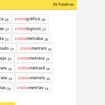
30 Palabras
ca
crono
gráfico
20
20
as
crono
logicos
17
17
ta
crono
metraba
15
18
rado
crono
metrais
17
16
aje
crono
metrara
23
16
rare
crono
metraré
16
16
rate
crono
metreis
16
16
ias
crono
metrías
16
16