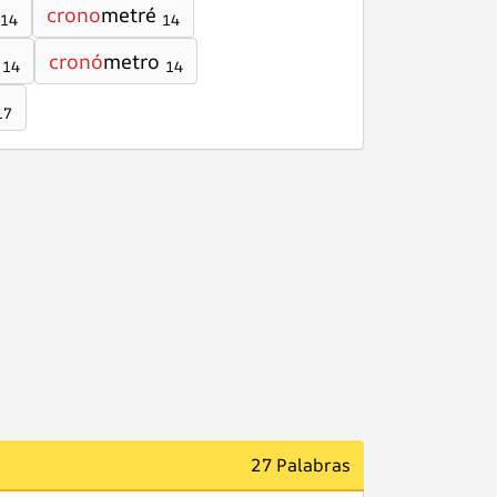
crono
metré
14
14
cronó
metro
14
14
17
27 Palabras