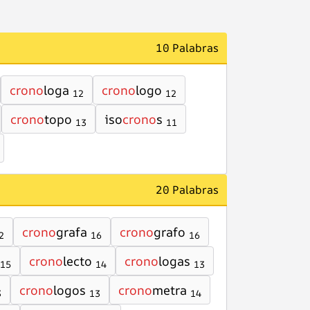
10 Palabras
crono
loga
crono
logo
12
12
crono
topo
iso
crono
s
13
11
20 Palabras
crono
grafa
crono
grafo
2
16
16
crono
lecto
crono
logas
15
14
13
crono
logos
crono
metra
3
13
14