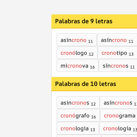
Palabras de 9 letras
asin
crono
asín
crono
11
11
cronó
logo
crono
tipo
12
13
mi
crono
va
sín
crono
s
16
11
Palabras de 10 letras
asin
crono
s
asín
crono
s
12
1
cronó
grafo
crono
grama
16
crono
logia
crono
logía
13
1