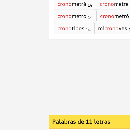
crono
metrá
crono
metre
14
crono
metro
crono
metró
14
crono
tipos
mi
crono
vas
14
Palabras de 11 letras