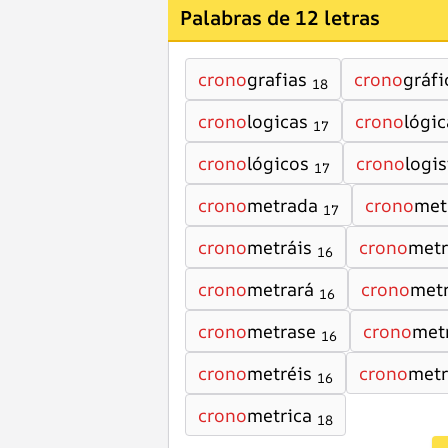
Palabras de 12 letras
crono
grafias
crono
gráfi
18
crono
logicas
crono
lógic
17
crono
lógicos
crono
logis
17
crono
metrada
crono
met
17
crono
metráis
crono
metr
16
crono
metrará
crono
met
16
crono
metrase
crono
met
16
crono
metréis
crono
metr
16
crono
metrica
18