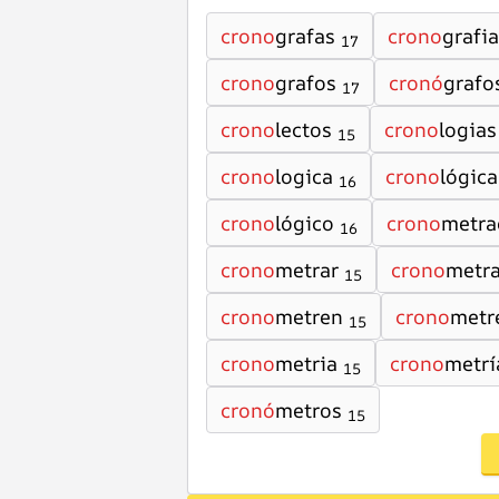
crono
grafas
crono
grafia
17
crono
grafos
cronó
grafo
17
crono
lectos
crono
logias
15
crono
logica
crono
lógica
16
crono
lógico
crono
metra
16
crono
metrar
crono
metr
15
crono
metren
crono
metr
15
crono
metria
crono
metrí
15
cronó
metros
15