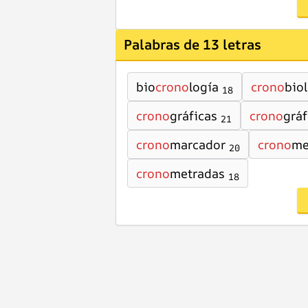
Palabras de 13 letras
bio
crono
logía
crono
bio
18
crono
gráficas
crono
gráf
21
crono
marcador
crono
me
20
crono
metradas
18