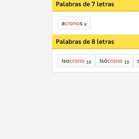
Palabras de 7 letras
a
crono
s
9
Palabras de 8 letras
iso
crono
isó
crono
10
10