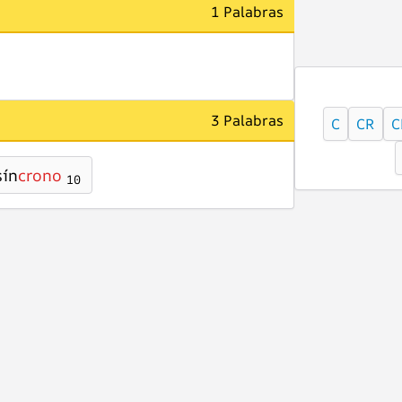
1 Palabras
3 Palabras
C
CR
C
sín
crono
10