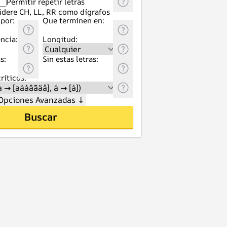
Permitir repetir letras
idere CH, LL, RR como dígrafos
por:
Que terminen en:
ncia:
Longitud:
s:
Sin estas letras:
ríticos:
Opciones Avanzadas
↓
Buscar