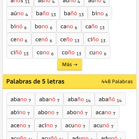
a
ño
s
as
no
au
no
au
nó
11
4
4
4
aú
no
ba
ño
ba
ñó
bi
no
4
13
13
6
bi
nó
bo
no
ca
no
ca
ño
6
6
6
13
ce
no
ce
nó
ce
ño
ci
ño
6
6
13
13
ci
ñó
co
no
co
ño
cu
no
13
6
13
6
Más →
Palabras de 5 letras
448 Palabras
aba
no
aba
nó
aba
ño
aba
ñó
7
7
14
14
abi
no
abo
no
abo
nó
aca
no
7
7
7
7
ace
no
aci
no
acu
no
acu
nó
7
7
7
7
acu
ño
acu
ñó
adu
no
adu
nó