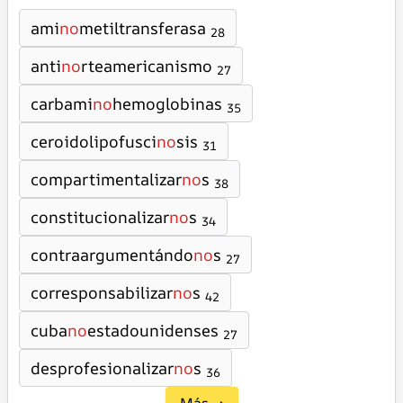
ami
no
metiltransferasa
28
anti
no
rteamericanismo
27
carbami
no
hemoglobinas
35
ceroidolipofusci
no
sis
31
compartimentalizar
no
s
38
constitucionalizar
no
s
34
contraargumentándo
no
s
27
corresponsabilizar
no
s
42
cuba
no
estadounidenses
27
desprofesionalizar
no
s
36