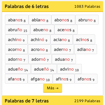
Palabras de 6 letras
1083 Palabras
aba
no
s
abla
no
abo
no
s
abru
no
8
8
8
8
abru
ño
abue
no
ace
no
s
15
8
8
achi
no
achi
nó
acia
no
aci
no
s
9
9
8
8
acor
no
acro
no
ader
no
adia
no
8
8
7
7
ador
no
ador
nó
adua
no
7
7
7
adue
ño
adue
ñó
advi
no
14
14
10
afa
no
s
afga
no
afi
no
s
afo
no
s
9
10
9
9
Más →
Palabras de 7 letras
2199 Palabras