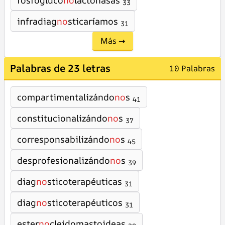
fosfogluco
no
lactonasas
33
infradiag
no
sticaríamos
31
Más →
Palabras de 23 letras
10 Palabras
compartimentalizándo
no
s
41
constitucionalizándo
no
s
37
corresponsabilizándo
no
s
45
desprofesionalizándo
no
s
39
diag
no
sticoterapéuticas
31
diag
no
sticoterapéuticos
31
ester
no
cleidomastoideas