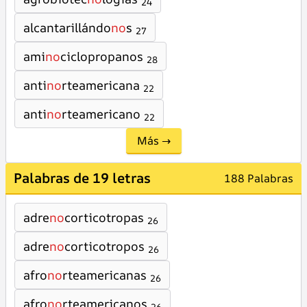
24
alcantarillándo
no
s
27
ami
no
ciclopropanos
28
anti
no
rteamericana
22
anti
no
rteamericano
22
Más →
Palabras de 19 letras
188 Palabras
adre
no
corticotropas
26
adre
no
corticotropos
26
afro
no
rteamericanas
26
afro
no
rteamericanos