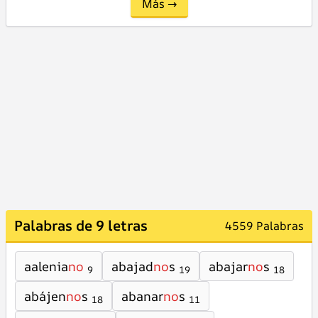
Más →
Palabras de 9 letras
4559 Palabras
aalenia
no
abajad
no
s
abajar
no
s
9
19
18
abájen
no
s
abanar
no
s
18
11