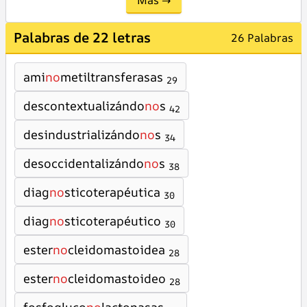
Más →
Palabras de 22 letras
26 Palabras
ami
no
metiltransferasas
29
descontextualizándo
no
s
42
desindustrializándo
no
s
34
desoccidentalizándo
no
s
38
diag
no
sticoterapéutica
30
diag
no
sticoterapéutico
30
ester
no
cleidomastoidea
28
ester
no
cleidomastoideo
28