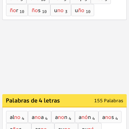
ño
r
ño
s
u
no
u
ño
10
10
3
10
Palabras de 4 letras
155 Palabras
al
no
a
no
a
a
no
n
a
nó
n
a
no
s
4
4
4
4
4