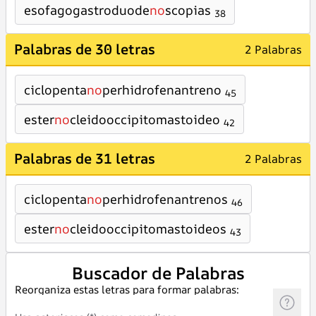
esofagogastroduode
no
scopias
38
Palabras de 30 letras
2 Palabras
ciclopenta
no
perhidrofenantreno
45
ester
no
cleidooccipitomastoideo
42
Palabras de 31 letras
2 Palabras
ciclopenta
no
perhidrofenantrenos
46
ester
no
cleidooccipitomastoideos
43
Buscador de Palabras
Reorganiza estas letras para formar palabras: