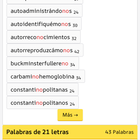
autoadministrándo
no
s
24
autoidentifiquémo
no
s
30
autorreco
no
cimientos
32
autorreproduzcámo
no
s
42
buckminsterfullere
no
34
carbami
no
hemoglobina
34
constanti
no
politanas
24
constanti
no
politanos
24
Más →
Palabras de 21 letras
43 Palabras