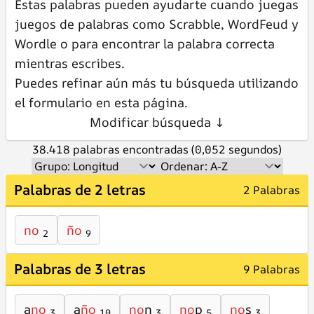
Estas palabras pueden ayudarte cuando juegas
juegos de palabras como Scrabble, WordFeud y
Wordle o para encontrar la palabra correcta
mientras escribes.
Puedes refinar aún más tu búsqueda utilizando
el formulario en esta página.
Modificar búsqueda ↓
38.418 palabras encontradas (0,052 segundos)
Palabras de 2 letras
2 Palabras
no
ño
2
9
Palabras de 3 letras
9 Palabras
a
no
a
ño
no
n
no
p
no
s
3
10
3
5
3