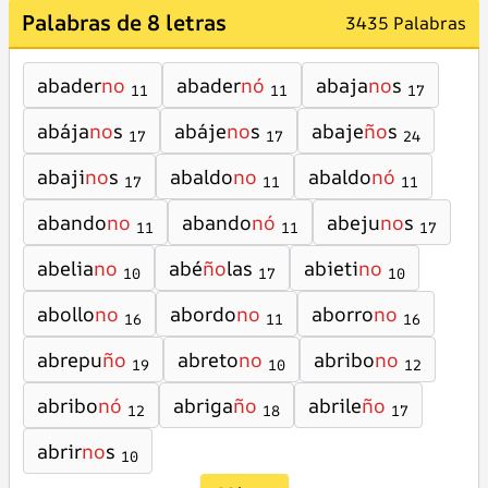
Palabras de 8 letras
3435 Palabras
abader
no
abader
nó
abaja
no
s
11
11
17
abája
no
s
abáje
no
s
abaje
ño
s
17
17
24
abaji
no
s
abaldo
no
abaldo
nó
17
11
11
abando
no
abando
nó
abeju
no
s
11
11
17
abelia
no
abé
ño
las
abieti
no
10
17
10
abollo
no
abordo
no
aborro
no
16
11
16
abrepu
ño
abreto
no
abribo
no
19
10
12
abribo
nó
abriga
ño
abrile
ño
12
18
17
abrir
no
s
10