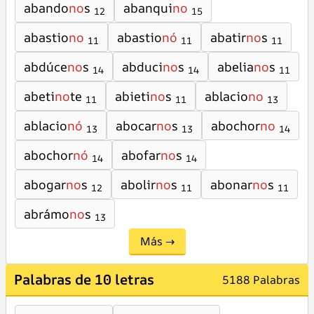
abando
no
s
abanqui
no
12
15
abastio
no
abastio
nó
abatir
no
s
11
11
11
abdúce
no
s
abduci
no
s
abelia
no
s
14
14
11
abeti
no
te
abieti
no
s
ablacio
no
11
11
13
ablacio
nó
abocar
no
s
abochor
no
13
13
14
abochor
nó
abofar
no
s
14
14
abogar
no
s
abolir
no
s
abonar
no
s
12
11
11
abrámo
no
s
13
Más →
Palabras de 10 letras
5188 Palabras