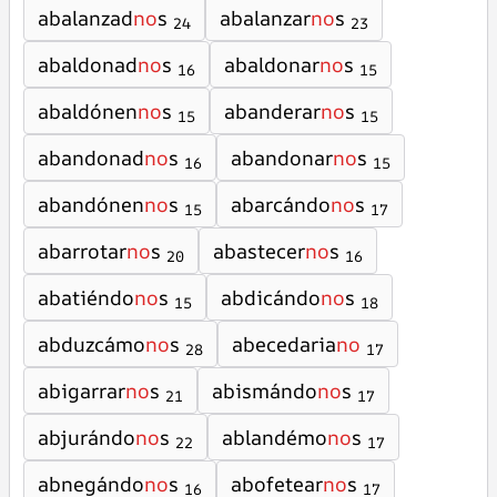
abalanzad
no
s
abalanzar
no
s
24
23
abaldonad
no
s
abaldonar
no
s
16
15
abaldónen
no
s
abanderar
no
s
15
15
abandonad
no
s
abandonar
no
s
16
15
abandónen
no
s
abarcándo
no
s
15
17
abarrotar
no
s
abastecer
no
s
20
16
abatiéndo
no
s
abdicándo
no
s
15
18
abduzcámo
no
s
abecedaria
no
28
17
abigarrar
no
s
abismándo
no
s
21
17
abjurándo
no
s
ablandémo
no
s
22
17
abnegándo
no
s
abofetear
no
s
16
17