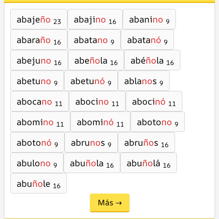
abaje
ño
abaji
no
abani
no
23
16
9
abara
ño
abata
no
abata
nó
16
9
9
abeju
no
abe
ño
la
abé
ño
la
16
16
16
abetu
no
abetu
nó
abla
no
s
9
9
9
aboca
no
aboci
no
aboci
nó
11
11
11
abomi
no
abomi
nó
aboto
no
11
11
9
aboto
nó
abru
no
s
abru
ño
s
9
9
16
abulo
no
abu
ño
la
abu
ño
lá
9
16
16
abu
ño
le
16
Más →