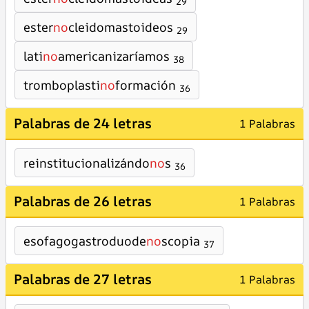
29
ester
no
cleidomastoideos
29
lati
no
americanizaríamos
38
tromboplasti
no
formación
36
Palabras de 24 letras
1 Palabras
reinstitucionalizándo
no
s
36
Palabras de 26 letras
1 Palabras
esofagogastroduode
no
scopia
37
Palabras de 27 letras
1 Palabras