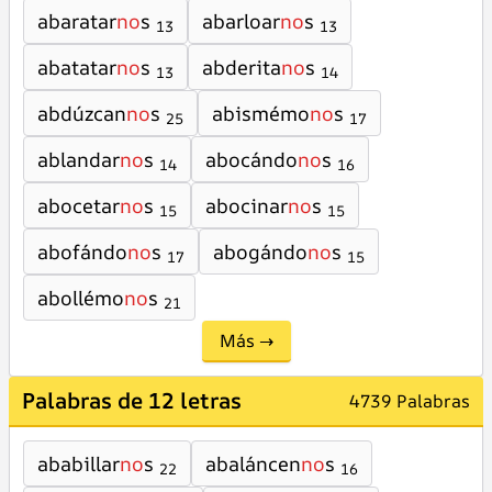
abaratar
no
s
abarloar
no
s
13
13
abatatar
no
s
abderita
no
s
13
14
abdúzcan
no
s
abismémo
no
s
25
17
ablandar
no
s
abocándo
no
s
14
16
abocetar
no
s
abocinar
no
s
15
15
abofándo
no
s
abogándo
no
s
17
15
abollémo
no
s
21
Más →
Palabras de 12 letras
4739 Palabras
ababillar
no
s
abaláncen
no
s
22
16