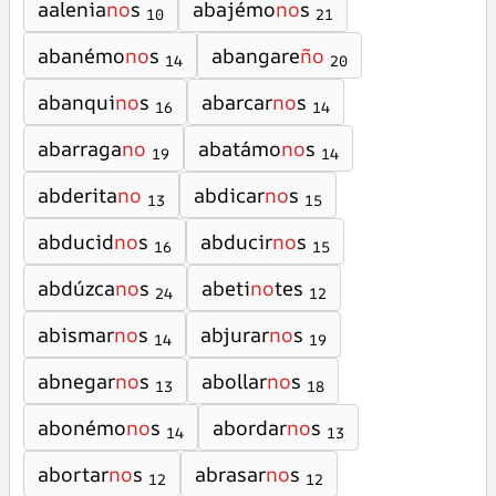
aalenia
no
s
abajémo
no
s
10
21
abanémo
no
s
abangare
ño
14
20
abanqui
no
s
abarcar
no
s
16
14
abarraga
no
abatámo
no
s
19
14
abderita
no
abdicar
no
s
13
15
abducid
no
s
abducir
no
s
16
15
abdúzca
no
s
abeti
no
tes
24
12
abismar
no
s
abjurar
no
s
14
19
abnegar
no
s
abollar
no
s
13
18
abonémo
no
s
abordar
no
s
14
13
abortar
no
s
abrasar
no
s
12
12