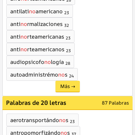
26
antilati
no
americano
23
anti
no
rmalizaciones
32
anti
no
rteamericanas
23
anti
no
rteamericanos
23
audiopsicofo
no
logía
28
autoadministrémo
no
s
24
Más →
Palabras de 20 letras
87 Palabras
aerotransportándo
no
s
23
antropomorfizándo
no
s
37