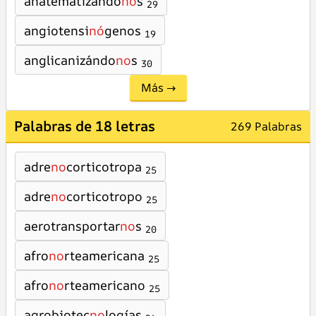
anatematizándo
no
s
29
angiotensi
nó
genos
19
anglicanizándo
no
s
30
Más →
Palabras de 18 letras
269 Palabras
adre
no
corticotropa
25
adre
no
corticotropo
25
aerotransportar
no
s
20
afro
no
rteamericana
25
afro
no
rteamericano
25
agrobiotec
no
logías