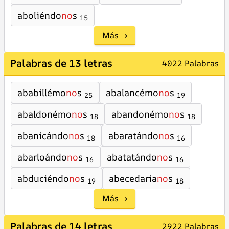
aboliéndo
no
s
15
Más →
Palabras de 13 letras
4022 Palabras
ababillémo
no
s
abalancémo
no
s
25
19
abaldonémo
no
s
abandonémo
no
s
18
18
abanicándo
no
s
abaratándo
no
s
18
16
abarloándo
no
s
abatatándo
no
s
16
16
abduciéndo
no
s
abecedaria
no
s
19
18
Más →
Palabras de 14 letras
2922 Palabras