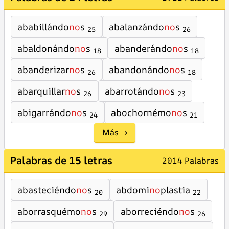
ababillándo
no
s
abalanzándo
no
s
25
26
abaldonándo
no
s
abanderándo
no
s
18
18
abanderizar
no
s
abandonándo
no
s
26
18
abarquillar
no
s
abarrotándo
no
s
26
23
abigarrándo
no
s
abochornémo
no
s
24
21
Más →
Palabras de 15 letras
2014 Palabras
abasteciéndo
no
s
abdomi
no
plastia
20
22
aborrasquémo
no
s
aborreciéndo
no
s
29
26