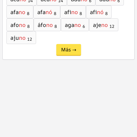
14
14
6
6
afa
no
afa
nó
afi
no
afi
nó
8
8
8
8
afo
no
áfo
no
aga
no
aje
no
8
8
6
12
aju
no
12
Más →