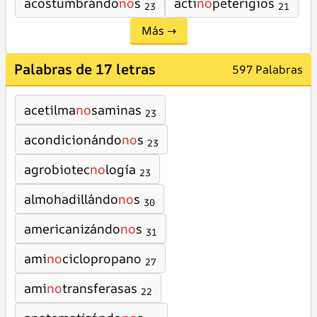
acostumbrándo
no
s
acti
no
peterigios
23
21
Más →
Palabras de 17 letras
597 Palabras
acetilma
no
saminas
23
acondicionándo
no
s
23
agrobiotec
no
logía
23
almohadillándo
no
s
30
americanizándo
no
s
31
ami
no
ciclopropano
27
ami
no
transferasas
22