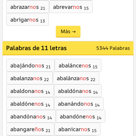
abrazar
no
s
abrevar
no
s
21
15
abrigar
no
s
13
Más →
Palabras de 11 letras
5344 Palabras
abajándo
no
s
abalánce
no
s
21
15
abalanza
no
s
abalánza
no
s
22
22
abaldona
no
s
abaldóna
no
s
14
14
abaldóne
no
s
abanándo
no
s
14
14
abandóna
no
s
abandóne
no
s
14
14
abangare
ño
s
abanicar
no
s
21
15