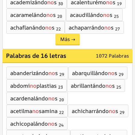
academizándo
no
s
acalenturémo
no
s
30
19
acaramelándo
no
s
acaudillándo
no
s
20
25
achaflanándo
no
s
achaparrándo
no
s
22
27
Más →
Palabras de 16 letras
1072 Palabras
abanderizándo
no
s
abarquillándo
no
s
29
29
abdomi
no
plastias
abrillantándo
no
s
23
25
acardenalándo
no
s
20
acetilma
no
samina
achicharrándo
no
s
22
29
achicopalándo
no
s
24