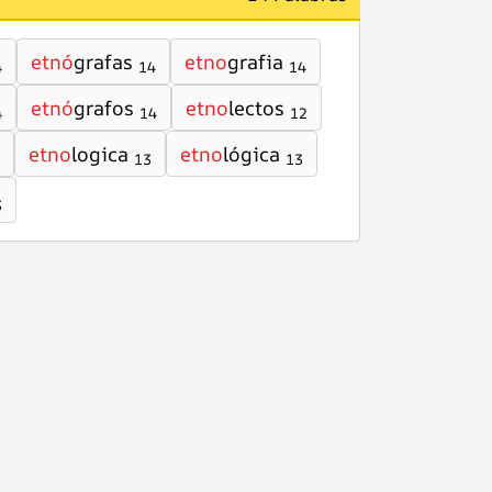
etnó
grafas
etno
grafia
4
14
14
etnó
grafos
etno
lectos
4
14
12
etno
logica
etno
lógica
13
13
3