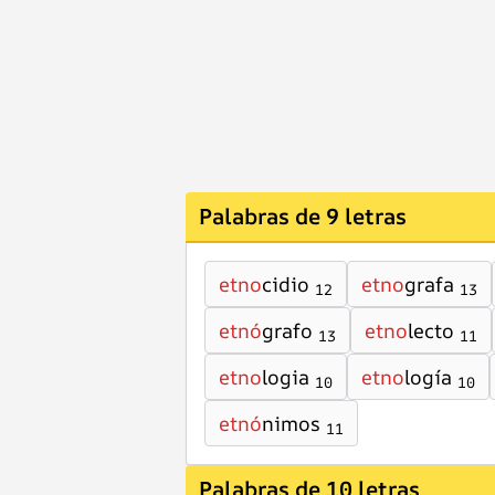
Palabras de 9 letras
etno
cidio
etno
grafa
12
13
etnó
grafo
etno
lecto
13
11
etno
logia
etno
logía
10
10
etnó
nimos
11
Palabras de 10 letras