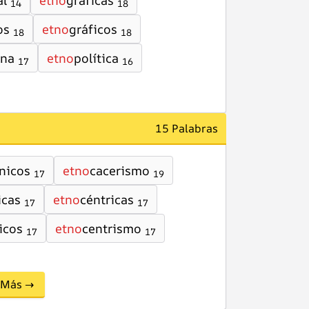
al
etno
graficas
14
18
os
etno
gráficos
18
18
ina
etno
política
17
16
15 Palabras
nicos
etno
cacerismo
17
19
icas
etno
céntricas
17
17
icos
etno
centrismo
17
17
Más →