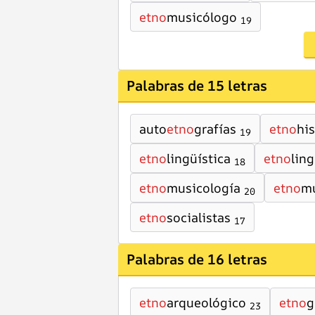
etno
musicólogo
19
Palabras de 15 letras
auto
etno
grafías
etno
hi
19
etno
lingüística
etno
ling
18
etno
musicología
etno
mu
20
etno
socialistas
17
Palabras de 16 letras
etno
arqueológico
etno
g
23