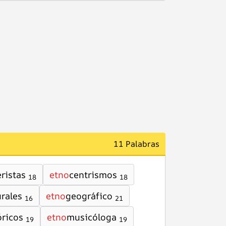
11 Palabras
ristas
etno
centrismos
18
18
urales
etno
geográfico
16
21
óricos
etno
musicóloga
19
19