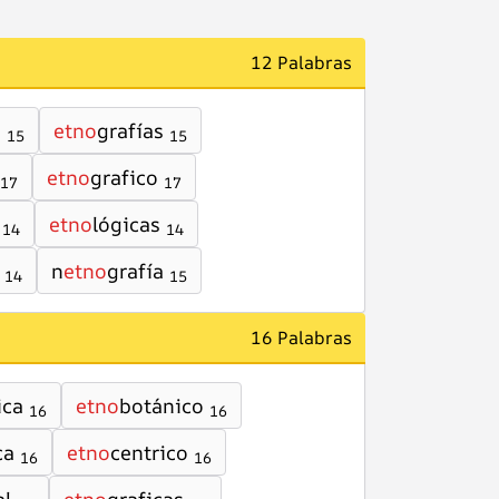
12 Palabras
s
etno
grafías
15
15
etno
grafico
17
17
etno
lógicas
14
14
n
etno
grafía
14
15
16 Palabras
ica
etno
botánico
16
16
ca
etno
centrico
16
16