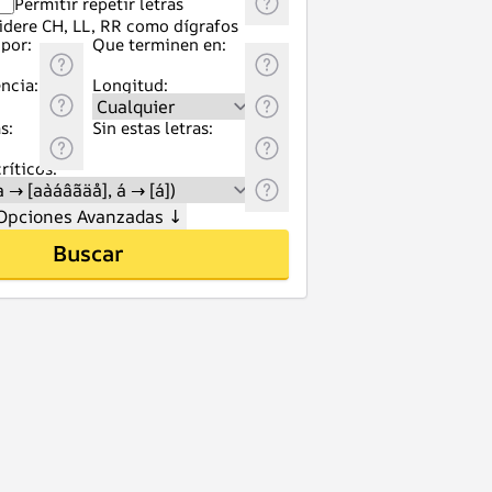
Permitir repetir letras
idere CH, LL, RR como dígrafos
por:
Que terminen en:
ncia:
Longitud:
s:
Sin estas letras:
ríticos:
Opciones Avanzadas
↓
Buscar