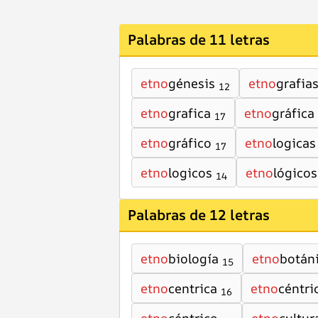
Palabras de 11 letras
etno
génesis
etno
grafia
12
etno
grafica
etno
gráfica
17
etno
gráfico
etno
logicas
17
etno
logicos
etno
lógicos
14
Palabras de 12 letras
etno
biología
etno
botán
15
etno
centrica
etno
céntri
16