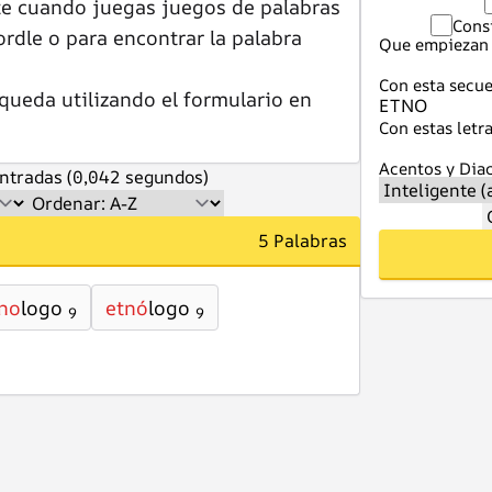
te cuando juegas juegos de palabras
Cons
dle o para encontrar la palabra
Que empiezan 
Con esta secue
queda utilizando el formulario en
Con estas letra
Acentos y Diac
ntradas (0,042 segundos)
5 Palabras
no
logo
etnó
logo
9
9