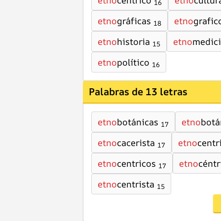
etno
céntrico
etno
cultur
16
etno
gráficas
etno
grafic
18
etno
historia
etno
medic
15
etno
político
16
Palabras de 13 letras
etno
botánicas
etno
botá
17
etno
cacerista
etno
centr
17
etno
centricos
etno
céntr
17
etno
centrista
15