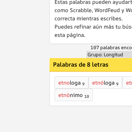
Estas palabras pueden ayudar
como Scrabble, WordFeud y Wor
correcta mientras escribes.
Puedes refinar aún más tu bús
esta página.
107 palabras enco
Palabras de 8 letras
etno
loga
etnó
loga
et
9
9
etnó
nimo
10