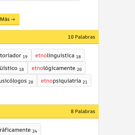
Más →
10 Palabras
storiador
etno
linguistica
19
18
üístico
etno
lógicamente
18
20
sicólogos
etno
psiquiatría
20
21
8 Palabras
ráficamente
24