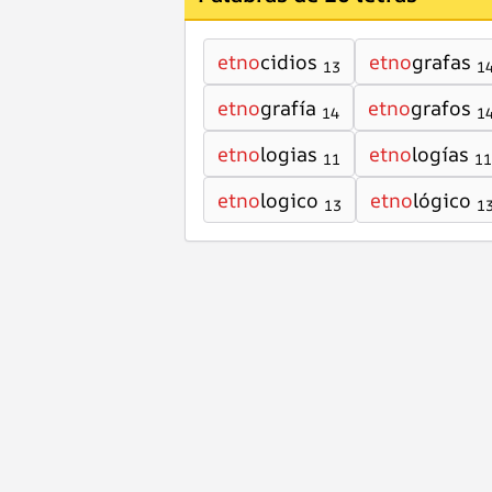
etno
cidios
etno
grafas
13
1
etno
grafía
etno
grafos
14
1
etno
logias
etno
logías
11
11
etno
logico
etno
lógico
13
1