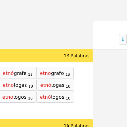
E
13 Palabras
etnó
grafa
etno
grafo
13
13
etno
logas
etnó
logas
10
10
etno
logos
etnó
logos
10
10
14 Palabras