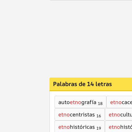
Palabras de 14 letras
auto
etno
grafía
etno
cace
18
etno
centristas
etno
cult
16
etno
históricas
etno
hist
19