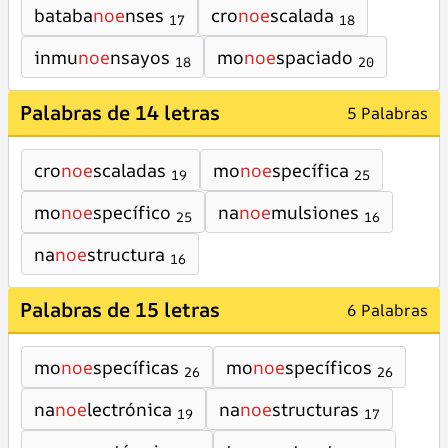
bataba
noe
nses
cro
noe
scalada
17
18
inmu
noe
nsayos
mo
noe
spaciado
18
20
Palabras de 14 letras
5 Palabras
cro
noe
scaladas
mo
noe
specífica
19
25
mo
noe
specífico
na
noe
mulsiones
25
16
na
noe
structura
16
Palabras de 15 letras
6 Palabras
mo
noe
specíficas
mo
noe
specíficos
26
26
na
noe
lectrónica
na
noe
structuras
19
17