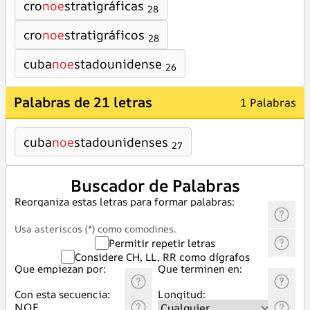
cro
noe
stratigráficas
28
cro
noe
stratigráficos
28
cuba
noe
stadounidense
26
Palabras de 21 letras
1 Palabras
cuba
noe
stadounidenses
27
Buscador de Palabras
Reorganiza estas letras para formar palabras:
Usa asteriscos (*) como comodines.
Permitir repetir letras
Considere CH, LL, RR como dígrafos
Que empiezan por:
Que terminen en:
Con esta secuencia:
Longitud: