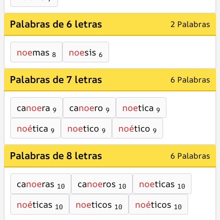
Palabras de 6 letras
2 Palabras
noe
mas
noe
sis
8
6
Palabras de 7 letras
6 Palabras
ca
noe
ra
ca
noe
ro
noe
tica
9
9
9
noé
tica
noe
tico
noé
tico
9
9
9
Palabras de 8 letras
6 Palabras
ca
noe
ras
ca
noe
ros
noe
ticas
10
10
10
noé
ticas
noe
ticos
noé
ticos
10
10
10