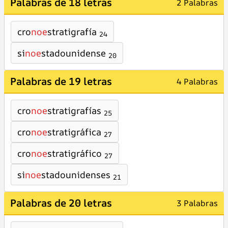
Palabras de 18 letras
2 Palabras
cro
noe
stratigrafía
24
si
noe
stadounidense
20
Palabras de 19 letras
4 Palabras
cro
noe
stratigrafías
25
cro
noe
stratigráfica
27
cro
noe
stratigráfico
27
si
noe
stadounidenses
21
Palabras de 20 letras
3 Palabras