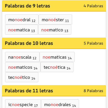
Palabras de 9 letras
4 Palabras
mo
noe
dral
mo
noé
ster
12
11
noe
matica
noe
matico
13
13
Palabras de 10 letras
5 Palabras
na
noe
scala
noe
maticas
12
14
noe
maticos
tec
noé
tica
14
14
tec
noé
tico
14
Palabras de 11 letras
8 Palabras
ic
noe
specie
mo
noe
drales
17
14