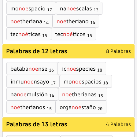
mo
noe
spacio
na
noe
scalas
17
13
noe
theriana
noe
theriano
14
14
tec
noé
ticas
tec
noé
ticos
15
15
Palabras de 12 letras
8 Palabras
bataba
noe
nse
ic
noe
species
16
18
inmu
noe
nsayo
mo
noe
spacios
17
18
na
noe
mulsión
noe
therianas
14
15
noe
therianos
orga
noe
staño
15
20
Palabras de 13 letras
4 Palabras