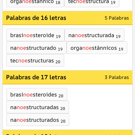
orga
noe
stánnico
tec
noe
structura
18
19
Palabras de 16 letras
5 Palabras
brasi
noe
steroide
na
noe
structurada
19
19
na
noe
structurado
orga
noe
stánnicos
19
19
tec
noe
structuras
20
Palabras de 17 letras
3 Palabras
brasi
noe
steroides
20
na
noe
structuradas
20
na
noe
structurados
20