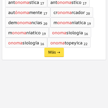
ant
onoma
stica
ant
onoma
stico
17
17
aut
ónoma
mente
cr
onoma
rcador
17
20
dem
onoma
ncias
m
onoma
niatica
20
19
m
onoma
niatico
onoma
siologia
19
16
onoma
siología
onoma
topeyica
16
22
Más →