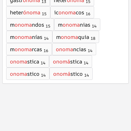
gastr
ónoma
heter
onoma
13
15
heter
ónoma
ic
onoma
cos
15
16
m
onoma
ndos
m
onoma
nias
15
14
m
onoma
nías
m
onoma
quia
14
18
m
onoma
rcas
onoma
ncias
16
14
onoma
stica
onomá
stica
14
14
onoma
stico
onomá
stico
14
14