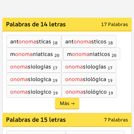
Palabras de 14 letras
17 Palabras
ant
onoma
sticas
ant
onoma
sticos
18
18
m
onoma
niaticas
m
onoma
niaticos
20
20
onoma
siologias
onoma
siologías
17
17
onoma
siologica
onoma
siológica
19
19
onoma
siologico
onoma
siológico
19
19
Más →
Palabras de 15 letras
7 Palabras