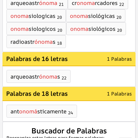
arqueoastr
ónoma
cr
onoma
rcadores
21
22
onoma
siologicas
onoma
siológicas
20
20
onoma
siologicos
onoma
siológicos
20
20
radioastr
ónoma
s
18
Palabras de 16 letras
1 Palabras
arqueoastr
ónoma
s
22
Palabras de 18 letras
1 Palabras
ant
onomá
sticamente
24
Buscador de Palabras
Reorganiza estas letras para formar palabras: