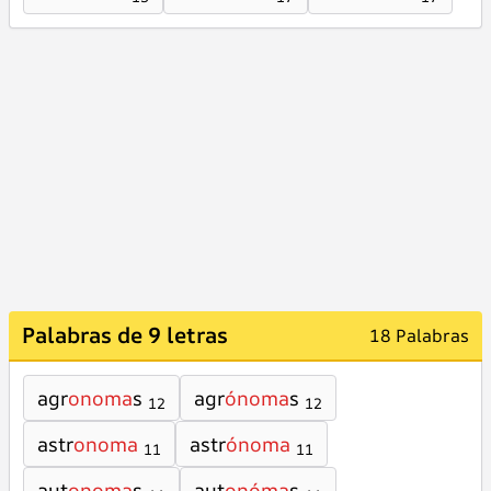
Palabras de 9 letras
18 Palabras
agr
onoma
s
agr
ónoma
s
12
12
astr
onoma
astr
ónoma
11
11
aut
onoma
s
aut
onóma
s