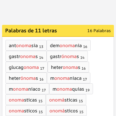
Palabras de 11 letras
16 Palabras
ant
onoma
sia
dem
onoma
nia
13
16
gastr
onoma
s
gastr
ónoma
s
14
14
glucag
onoma
heter
onoma
s
17
16
heter
ónoma
s
m
onoma
niaca
16
17
m
onoma
niaco
m
onoma
quias
17
19
onoma
sticas
onomá
sticas
15
15
onoma
sticos
onomá
sticos
15
15