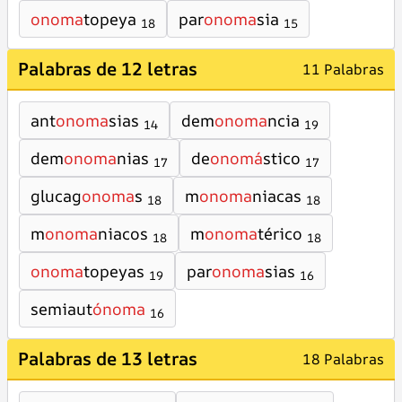
onoma
topeya
par
onoma
sia
18
15
Palabras de 12 letras
11 Palabras
ant
onoma
sias
dem
onoma
ncia
14
19
dem
onoma
nias
de
onomá
stico
17
17
glucag
onoma
s
m
onoma
niacas
18
18
m
onoma
niacos
m
onoma
térico
18
18
onoma
topeyas
par
onoma
sias
19
16
semiaut
ónoma
16
Palabras de 13 letras
18 Palabras