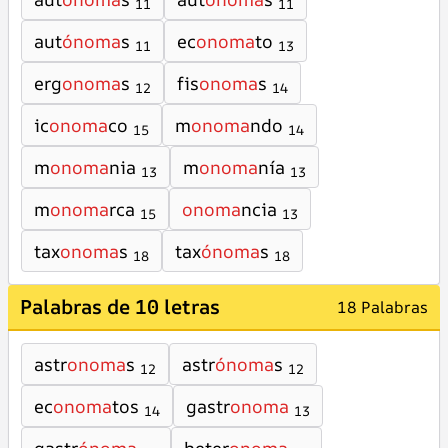
11
11
aut
ónoma
s
ec
onoma
to
11
13
erg
onoma
s
fis
onoma
s
12
14
ic
onoma
co
m
onoma
ndo
15
14
m
onoma
nia
m
onoma
nía
13
13
m
onoma
rca
onoma
ncia
15
13
tax
onoma
s
tax
ónoma
s
18
18
Palabras de 10 letras
18 Palabras
astr
onoma
s
astr
ónoma
s
12
12
ec
onoma
tos
gastr
onoma
14
13