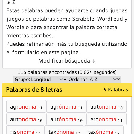
la Z.
Estas palabras pueden ayudarte cuando juegas
juegos de palabras como Scrabble, WordFeud y
Wordle o para encontrar la palabra correcta
mientras escribes.
Puedes refinar aún más tu búsqueda utilizando
el formulario en esta página.
Modificar búsqueda ↓
116 palabras encontradas (0,024 segundos)
Palabras de 8 letras
9 Palabras
agr
onoma
agr
ónoma
aut
onoma
11
11
10
aut
onóma
aut
ónoma
erg
onoma
10
10
11
fis
onoma
tax
onoma
tax
ónoma
13
17
17