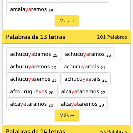
amala
ya
remos
19
Más →
Palabras de 13 letras
201 Palabras
achucu
ya
bamos
achucu
ya
ramos
25
23
achucu
ya
remos
achucu
ya
riais
23
21
achucu
ya
semos
achucu
ya
steis
23
21
afrourugua
ya
s
alca
ya
tabamos
20
22
alca
ya
taramos
alca
ya
taremos
20
20
Más →
Palabras de 14 letras
53 Palabras