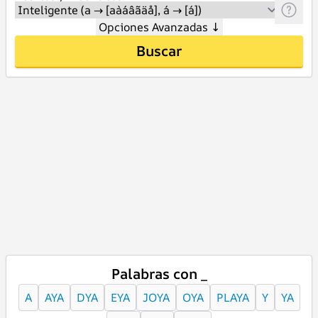
Opciones Avanzadas
↓
Buscar
Palabras con _
A
AYA
DYA
EYA
JOYA
OYA
PLAYA
Y
YA