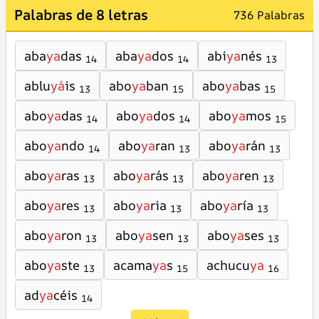
Palabras de 8 letras
736 Palabras
aba
ya
das
aba
ya
dos
abi
ya
nés
14
14
13
ablu
yá
is
abo
ya
ban
abo
ya
bas
13
15
15
abo
ya
das
abo
ya
dos
abo
ya
mos
14
14
15
abo
ya
ndo
abo
ya
ran
abo
ya
rán
14
13
13
abo
ya
ras
abo
ya
rás
abo
ya
ren
13
13
13
abo
ya
res
abo
ya
ria
abo
ya
ría
13
13
13
abo
ya
ron
abo
ya
sen
abo
ya
ses
13
13
13
abo
ya
ste
acama
ya
s
achucu
ya
13
15
16
ad
ya
céis
14