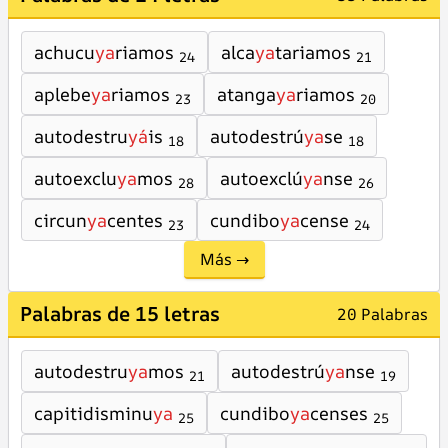
achucu
ya
riamos
alca
ya
tariamos
24
21
aplebe
ya
riamos
atanga
ya
riamos
23
20
autodestru
yá
is
autodestrú
ya
se
18
18
autoexclu
ya
mos
autoexclú
ya
nse
28
26
circun
ya
centes
cundibo
ya
cense
23
24
Más →
Palabras de 15 letras
20 Palabras
autodestru
ya
mos
autodestrú
ya
nse
21
19
capitidisminu
ya
cundibo
ya
censes
25
25