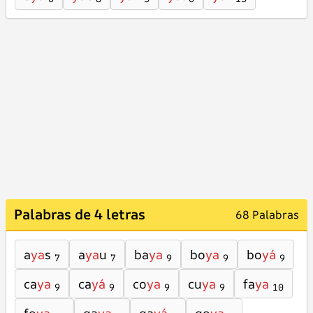
Palabras de 4 letras
68 Palabras
a
ya
s
a
ya
u
ba
ya
bo
ya
bo
yá
7
7
9
9
9
ca
ya
ca
yá
co
ya
cu
ya
fa
ya
9
9
9
9
10