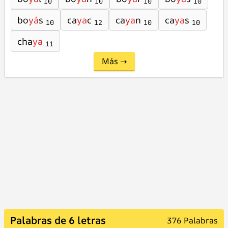
10
10
10
10
bo
yá
s
ca
ya
c
ca
ya
n
ca
ya
s
10
12
10
10
cha
ya
11
Más →
Palabras de 6 letras
376 Palabras