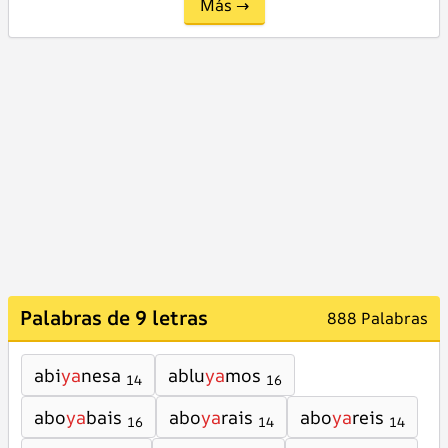
Más →
Palabras de 9 letras
888 Palabras
abi
ya
nesa
ablu
ya
mos
14
16
abo
ya
bais
abo
ya
rais
abo
ya
reis
16
14
14