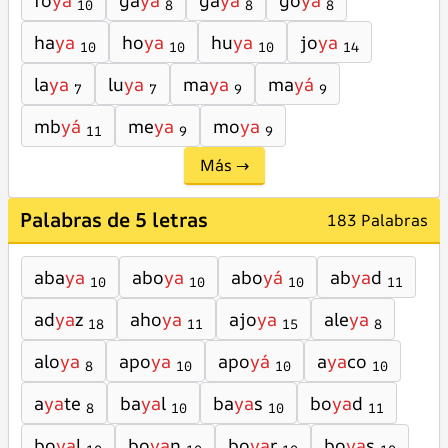
fo
ya
ga
ya
ga
yá
go
ya
10
8
8
8
ha
ya
ho
ya
hu
ya
jo
ya
10
10
10
14
la
ya
lu
ya
ma
ya
ma
yá
7
7
9
9
mb
yá
me
ya
mo
ya
11
9
9
Más →
Palabras de 5 letras
183 Palabras
aba
ya
abo
ya
abo
yá
ab
ya
d
10
10
10
11
ad
ya
z
aho
ya
ajo
ya
ale
ya
18
11
15
8
alo
ya
apo
ya
apo
yá
a
ya
co
8
10
10
10
a
ya
te
ba
ya
l
ba
ya
s
bo
ya
d
8
10
10
11
bo
ya
l
bo
ya
n
bo
ya
r
bo
ya
s