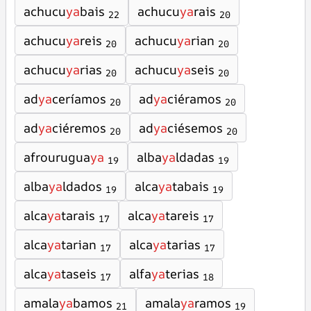
achucu
ya
bais
achucu
ya
rais
22
20
achucu
ya
reis
achucu
ya
rian
20
20
achucu
ya
rias
achucu
ya
seis
20
20
ad
ya
ceríamos
ad
ya
ciéramos
20
20
ad
ya
ciéremos
ad
ya
ciésemos
20
20
afrourugua
ya
alba
ya
ldadas
19
19
alba
ya
ldados
alca
ya
tabais
19
19
alca
ya
tarais
alca
ya
tareis
17
17
alca
ya
tarian
alca
ya
tarias
17
17
alca
ya
taseis
alfa
ya
terias
17
18
amala
ya
bamos
amala
ya
ramos
21
19