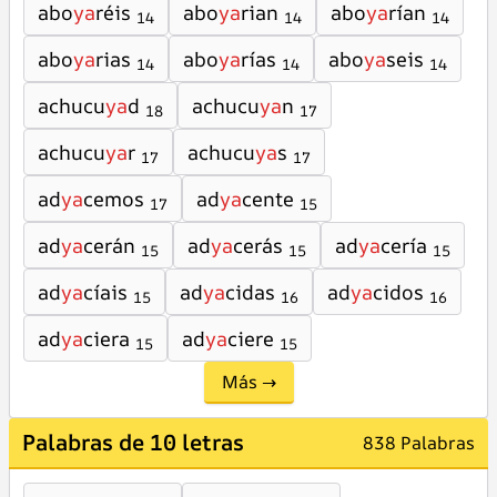
abo
ya
réis
abo
ya
rian
abo
ya
rían
14
14
14
abo
ya
rias
abo
ya
rías
abo
ya
seis
14
14
14
achucu
ya
d
achucu
ya
n
18
17
achucu
ya
r
achucu
ya
s
17
17
ad
ya
cemos
ad
ya
cente
17
15
ad
ya
cerán
ad
ya
cerás
ad
ya
cería
15
15
15
ad
ya
cíais
ad
ya
cidas
ad
ya
cidos
15
16
16
ad
ya
ciera
ad
ya
ciere
15
15
Más →
Palabras de 10 letras
838 Palabras