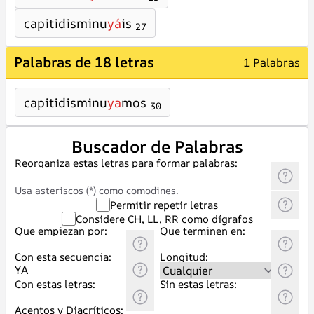
capitidisminu
yá
is
27
Palabras de 18 letras
1 Palabras
capitidisminu
ya
mos
30
Buscador de Palabras
Reorganiza estas letras para formar palabras:
Usa asteriscos (*) como comodines.
Permitir repetir letras
Considere CH, LL, RR como dígrafos
Que empiezan por:
Que terminen en:
Con esta secuencia:
Longitud:
Con estas letras:
Sin estas letras:
Acentos y Diacríticos: