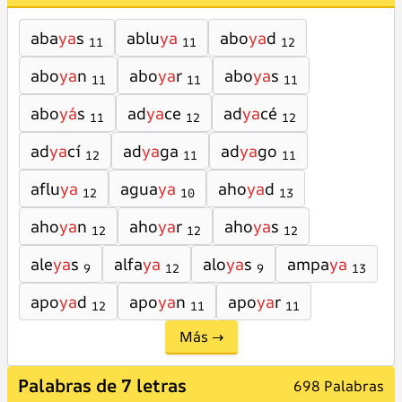
aba
ya
s
ablu
ya
abo
ya
d
11
11
12
abo
ya
n
abo
ya
r
abo
ya
s
11
11
11
abo
yá
s
ad
ya
ce
ad
ya
cé
11
12
12
ad
ya
cí
ad
ya
ga
ad
ya
go
12
11
11
aflu
ya
agua
ya
aho
ya
d
12
10
13
aho
ya
n
aho
ya
r
aho
ya
s
12
12
12
ale
ya
s
alfa
ya
alo
ya
s
ampa
ya
9
12
9
13
apo
ya
d
apo
ya
n
apo
ya
r
12
11
11
Más →
Palabras de 7 letras
698 Palabras