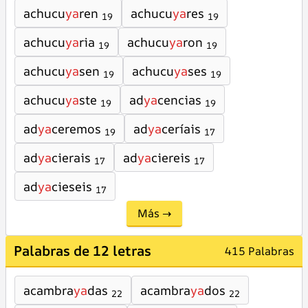
achucu
ya
ren
achucu
ya
res
19
19
achucu
ya
ria
achucu
ya
ron
19
19
achucu
ya
sen
achucu
ya
ses
19
19
achucu
ya
ste
ad
ya
cencias
19
19
ad
ya
ceremos
ad
ya
ceríais
19
17
ad
ya
cierais
ad
ya
ciereis
17
17
ad
ya
cieseis
17
Más →
Palabras de 12 letras
415 Palabras
acambra
ya
das
acambra
ya
dos
22
22