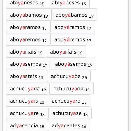
abi
ya
nesas
abi
ya
neses
15
15
abo
ya
bamos
abo
yá
bamos
19
19
abo
ya
ramos
abo
yá
ramos
17
17
abo
ya
remos
abo
yá
remos
17
17
abo
ya
riais
abo
ya
ríais
15
15
abo
ya
semos
abo
yá
semos
17
17
abo
ya
steis
achucu
ya
ba
15
20
achucu
ya
da
achucu
ya
do
19
19
achucu
ya
is
achucu
ya
ra
18
18
achucu
ya
re
achucu
ya
se
18
18
ad
ya
cencia
ad
ya
centes
18
16