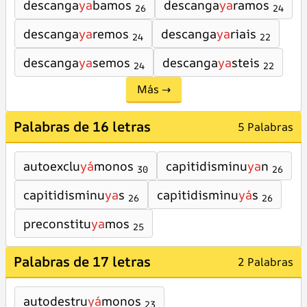
descanga
ya
bamos
descanga
ya
ramos
26
24
descanga
ya
remos
descanga
ya
riais
24
22
descanga
ya
semos
descanga
ya
steis
24
22
Más →
Palabras de 16 letras
5 Palabras
autoexclu
yá
monos
capitidisminu
ya
n
30
26
capitidisminu
ya
s
capitidisminu
yá
s
26
26
preconstitu
ya
mos
25
Palabras de 17 letras
2 Palabras
autodestru
yá
monos
23