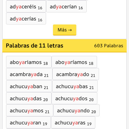
ad
ya
ceréis
ad
ya
cerían
16
16
ad
ya
cerías
16
Más →
Palabras de 11 letras
603 Palabras
abo
ya
riamos
abo
ya
ríamos
18
18
acambra
ya
da
acambra
ya
do
21
21
achucu
ya
ban
achucu
ya
bas
21
21
achucu
ya
das
achucu
ya
dos
20
20
achucu
ya
mos
achucu
ya
ndo
21
20
achucu
ya
ran
achucu
ya
ras
19
19