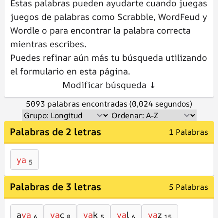
Estas palabras pueden ayudarte cuando juegas
juegos de palabras como Scrabble, WordFeud y
Wordle o para encontrar la palabra correcta
mientras escribes.
Puedes refinar aún más tu búsqueda utilizando
el formulario en esta página.
Modificar búsqueda ↓
5093 palabras encontradas (0,024 segundos)
Palabras de 2 letras
1 Palabras
ya
5
Palabras de 3 letras
5 Palabras
a
ya
ya
c
ya
k
ya
l
ya
z
6
8
5
6
15