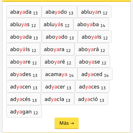
aba
ya
da
aba
ya
do
ablu
ya
n
13
13
12
ablu
ya
s
ablu
yá
s
abo
ya
ba
12
12
14
abo
ya
da
abo
ya
do
abo
ya
is
13
13
12
abo
yá
is
abo
ya
ra
abo
ya
rá
12
12
12
abo
ya
re
abo
ya
ré
abo
ya
se
12
12
12
ab
ya
des
acama
ya
ad
ya
ced
13
14
14
ad
ya
cen
ad
ya
cer
ad
ya
ces
13
13
13
ad
ya
cés
ad
ya
cía
ad
ya
ció
13
13
13
ad
ya
gan
12
Más →