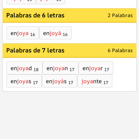
Palabras de 6 letras
2 Palabras
en
joya
en
joyá
16
16
Palabras de 7 letras
6 Palabras
en
joya
d
en
joya
n
en
joya
r
18
17
17
en
joya
s
en
joyá
s
joya
nte
17
17
17