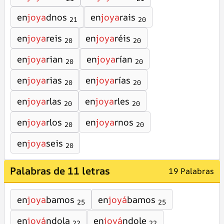
en
joya
dnos
en
joya
rais
21
20
en
joya
reis
en
joya
réis
20
20
en
joya
rian
en
joya
rían
20
20
en
joya
rias
en
joya
rías
20
20
en
joya
rlas
en
joya
rles
20
20
en
joya
rlos
en
joya
rnos
20
20
en
joya
seis
20
Palabras de 11 letras
19 Palabras
en
joya
bamos
en
joyá
bamos
25
25
en
joyá
ndola
en
joyá
ndole
22
22