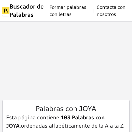
Buscador de
Formar palabras
Contacta con
|
Palabras
con letras
nosotros
Palabras con JOYA
Esta página contiene
103 Palabras con
JOYA
,ordenadas alfabéticamente de la A a la Z.