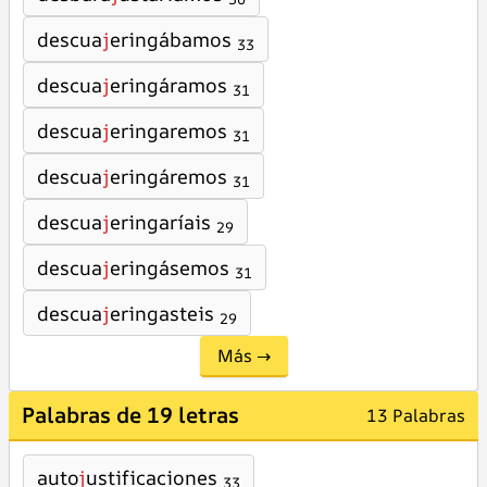
descua
j
eringábamos
33
descua
j
eringáramos
31
descua
j
eringaremos
31
descua
j
eringáremos
31
descua
j
eringaríais
29
descua
j
eringásemos
31
descua
j
eringasteis
29
Más →
Palabras de 19 letras
13 Palabras
auto
j
ustificaciones
33