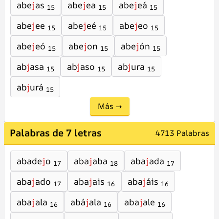
abe
j
as
abe
j
ea
abe
j
eá
15
15
15
abe
j
ee
abe
j
eé
abe
j
eo
15
15
15
abe
j
eó
abe
j
on
abe
j
ón
15
15
15
ab
j
asa
ab
j
aso
ab
j
ura
15
15
15
ab
j
urá
15
Más →
Palabras de 7 letras
4713 Palabras
abade
j
o
aba
j
aba
aba
j
ada
17
18
17
aba
j
ado
aba
j
ais
aba
j
áis
17
16
16
aba
j
ala
abá
j
ala
aba
j
ale
16
16
16