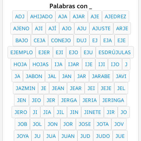
Palabras con _
ADJ
AHIJADO
AJA
AJAR
AJE
AJEDREZ
AJENO
AJI
AJÍ
AJO
AJU
AJUSTE
ARJE
BAJO
CEJA
CONEJO
DUJ
EJ
EJA
EJE
EJEMPLO
EJER
EJI
EJO
EJU
ESDRÚJULAS
HOJA
HOJAS
IJA
IJAR
IJE
IJI
IJO
J
JA
JABON
JAL
JAN
JAR
JARABE
JAVI
JAZMIN
JE
JEAN
JEAR
JEI
JEJE
JEL
JEN
JEO
JER
JERGA
JERIA
JERINGA
JERO
JI
JIA
JIL
JIN
JINETE
JIR
JO
JOB
JOL
JON
JOR
JOSE
JOTA
JOV
JOYA
JU
JUA
JUAN
JUD
JUDO
JUE