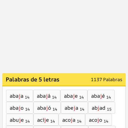
Palabras de 5 letras
1137 Palabras
aba
j
a
aba
j
á
aba
j
e
aba
j
é
14
14
14
14
aba
j
o
aba
j
ó
abe
j
a
ab
j
ad
14
14
14
15
abu
j
e
aci
j
e
aco
j
a
aco
j
o
14
14
14
14