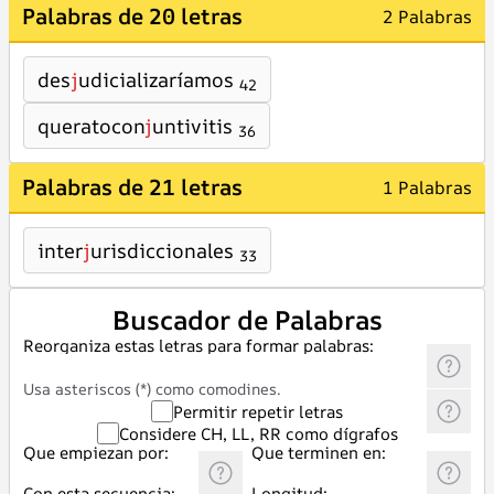
Palabras de 20 letras
2 Palabras
des
j
udicializaríamos
42
queratocon
j
untivitis
36
Palabras de 21 letras
1 Palabras
inter
j
urisdiccionales
33
Buscador de Palabras
Reorganiza estas letras para formar palabras:
Usa asteriscos (*) como comodines.
Permitir repetir letras
Considere CH, LL, RR como dígrafos
Que empiezan por:
Que terminen en:
Con esta secuencia:
Longitud: