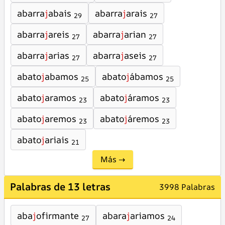
abarra
j
abais
abarra
j
arais
29
27
abarra
j
areis
abarra
j
arian
27
27
abarra
j
arias
abarra
j
aseis
27
27
abato
j
abamos
abato
j
ábamos
25
25
abato
j
aramos
abato
j
áramos
23
23
abato
j
aremos
abato
j
áremos
23
23
abato
j
ariais
21
Más →
Palabras de 13 letras
3998 Palabras
aba
j
ofirmante
abara
j
ariamos
27
24