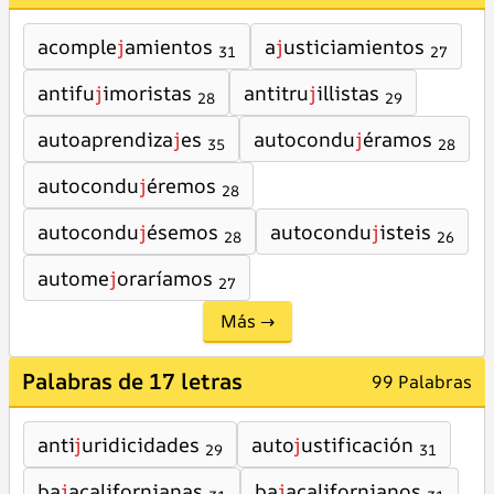
acomple
j
amientos
a
j
usticiamientos
31
27
antifu
j
imoristas
antitru
j
illistas
28
29
autoaprendiza
j
es
autocondu
j
éramos
35
28
autocondu
j
éremos
28
autocondu
j
ésemos
autocondu
j
isteis
28
26
autome
j
oraríamos
27
Más →
Palabras de 17 letras
99 Palabras
anti
j
uridicidades
auto
j
ustificación
29
31
ba
j
acalifornianas
ba
j
acalifornianos