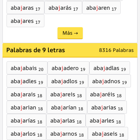
aba
j
aras
aba
j
arás
aba
j
aren
17
17
17
aba
j
ares
17
Más →
Palabras de 9 letras
8316 Palabras
aba
j
abais
aba
j
adero
aba
j
adlas
20
19
19
aba
j
adles
aba
j
adlos
aba
j
adnos
19
19
19
aba
j
arais
aba
j
areis
aba
j
aréis
18
18
18
aba
j
arian
aba
j
arían
aba
j
arias
18
18
18
aba
j
arías
aba
j
arlas
aba
j
arles
18
18
18
aba
j
arlos
aba
j
arnos
aba
j
aseis
18
18
18