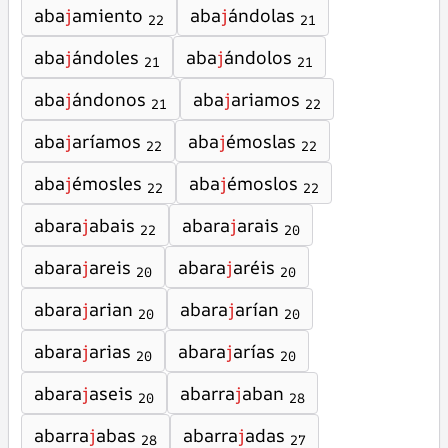
aba
j
amiento
aba
j
ándolas
22
21
aba
j
ándoles
aba
j
ándolos
21
21
aba
j
ándonos
aba
j
ariamos
21
22
aba
j
aríamos
aba
j
émoslas
22
22
aba
j
émosles
aba
j
émoslos
22
22
abara
j
abais
abara
j
arais
22
20
abara
j
areis
abara
j
aréis
20
20
abara
j
arian
abara
j
arían
20
20
abara
j
arias
abara
j
arías
20
20
abara
j
aseis
abarra
j
aban
20
28
abarra
j
abas
abarra
j
adas
28
27