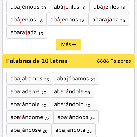
aba
j
émoos
abá
j
enlas
abá
j
enles
20
18
18
abá
j
enlos
abá
j
ennos
abara
j
aba
18
18
20
abara
j
ada
19
Más →
Palabras de 10 letras
8886 Palabras
aba
j
abamos
aba
j
ábamos
23
23
aba
j
aderos
aba
j
ándola
20
20
aba
j
ándole
aba
j
ándolo
20
20
aba
j
ándome
aba
j
ándoos
22
20
aba
j
ándose
aba
j
ándote
20
20