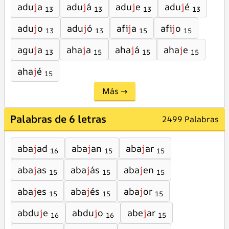
adu
j
a
adu
j
á
adu
j
e
adu
j
é
13
13
13
13
adu
j
o
adu
j
ó
afi
j
a
afi
j
o
13
13
15
15
agu
j
a
aha
j
a
aha
j
á
aha
j
e
13
15
15
15
aha
j
é
15
Más →
Palabras de 6 letras
2499 Palabras
aba
j
ad
aba
j
an
aba
j
ar
16
15
15
aba
j
as
aba
j
ás
aba
j
en
15
15
15
aba
j
es
aba
j
és
aba
j
or
15
15
15
abdu
j
e
abdu
j
o
abe
j
ar
16
16
15