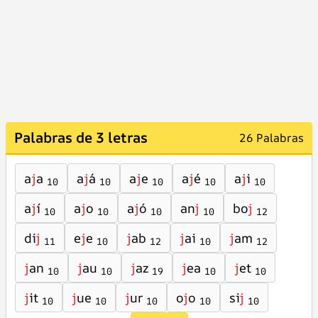
Palabras de 3 letras
26 Palabras
a
j
a
a
j
á
a
j
e
a
j
é
a
j
i
10
10
10
10
10
a
j
í
a
j
o
a
j
ó
an
j
bo
j
10
10
10
10
12
di
j
e
j
e
j
ab
j
ai
j
am
11
10
12
10
12
j
an
j
au
j
az
j
ea
j
et
10
10
19
10
10
j
it
j
ue
j
ur
o
j
o
si
j
10
10
10
10
10