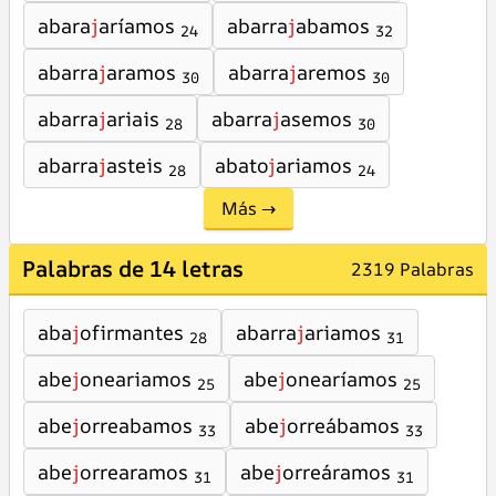
abara
j
aríamos
abarra
j
abamos
24
32
abarra
j
aramos
abarra
j
aremos
30
30
abarra
j
ariais
abarra
j
asemos
28
30
abarra
j
asteis
abato
j
ariamos
28
24
Más →
Palabras de 14 letras
2319 Palabras
aba
j
ofirmantes
abarra
j
ariamos
28
31
abe
j
oneariamos
abe
j
onearíamos
25
25
abe
j
orreabamos
abe
j
orreábamos
33
33
abe
j
orrearamos
abe
j
orreáramos
31
31