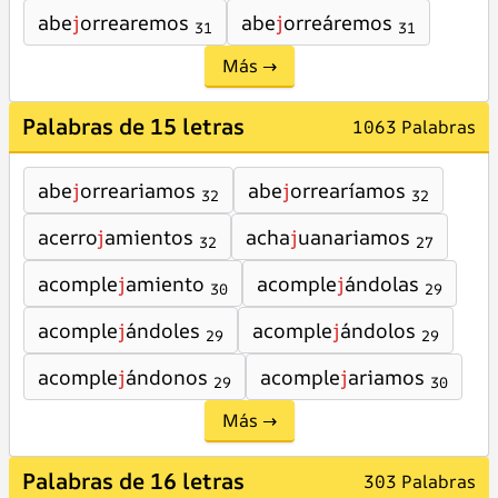
abe
j
orrearemos
abe
j
orreáremos
31
31
Más →
Palabras de 15 letras
1063 Palabras
abe
j
orreariamos
abe
j
orrearíamos
32
32
acerro
j
amientos
acha
j
uanariamos
32
27
acomple
j
amiento
acomple
j
ándolas
30
29
acomple
j
ándoles
acomple
j
ándolos
29
29
acomple
j
ándonos
acomple
j
ariamos
29
30
Más →
Palabras de 16 letras
303 Palabras