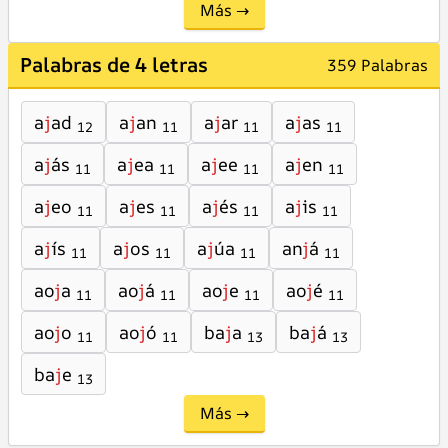
Más →
Palabras de 4 letras
359 Palabras
a
j
ad
a
j
an
a
j
ar
a
j
as
12
11
11
11
a
j
ás
a
j
ea
a
j
ee
a
j
en
11
11
11
11
a
j
eo
a
j
es
a
j
és
a
j
is
11
11
11
11
a
j
ís
a
j
os
a
j
úa
an
j
á
11
11
11
11
ao
j
a
ao
j
á
ao
j
e
ao
j
é
11
11
11
11
ao
j
o
ao
j
ó
ba
j
a
ba
j
á
11
11
13
13
ba
j
e
13
Más →