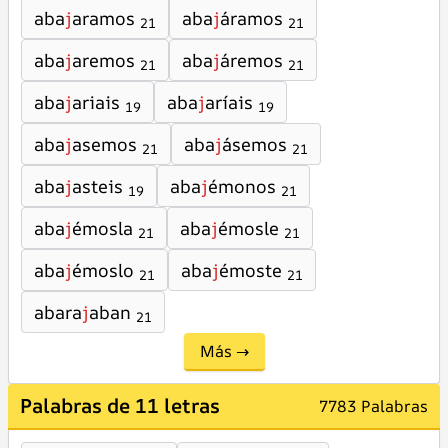
aba
j
aramos
aba
j
áramos
21
21
aba
j
aremos
aba
j
áremos
21
21
aba
j
ariais
aba
j
aríais
19
19
aba
j
asemos
aba
j
ásemos
21
21
aba
j
asteis
aba
j
émonos
19
21
aba
j
émosla
aba
j
émosle
21
21
aba
j
émoslo
aba
j
émoste
21
21
abara
j
aban
21
Más →
Palabras de 11 letras
7783 Palabras