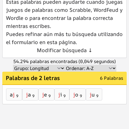
Estas palabras pueden ayudarte cuando juegas
juegos de palabras como Scrabble, WordFeud y
Wordle o para encontrar la palabra correcta
mientras escribes.
Puedes refinar aún más tu búsqueda utilizando
el formulario en esta página.
Modificar búsqueda ↓
54.294 palabras encontradas (0,049 segundos)
Palabras de 2 letras
6 Palabras
a
j
j
a
j
e
j
i
j
o
j
u
9
9
9
9
9
9