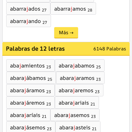
abarra
j
ados
abarra
j
amos
27
28
abarra
j
ando
27
Más →
Palabras de 12 letras
6148 Palabras
aba
j
amientos
abara
j
abamos
23
25
abara
j
ábamos
abara
j
aramos
25
23
abara
j
áramos
abara
j
aremos
23
23
abara
j
áremos
abara
j
ariais
23
21
abara
j
aríais
abara
j
asemos
21
23
abara
j
ásemos
abara
j
asteis
23
21