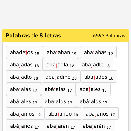
Palabras de 8 letras
6597 Palabras
abade
j
os
aba
j
aban
aba
j
abas
18
19
19
aba
j
adas
aba
j
adla
aba
j
adle
18
18
18
aba
j
adlo
aba
j
adme
aba
j
ados
18
20
18
aba
j
alas
abá
j
alas
aba
j
ales
17
17
17
abá
j
ales
aba
j
alos
abá
j
alos
17
17
17
aba
j
amos
aba
j
ando
aba
j
anos
19
18
17
abá
j
anos
aba
j
aran
aba
j
arán
17
17
17