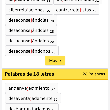
31
31
ciberrela
j
aciones
contrarrelo
j
istas
36
32
desaconse
j
ándolas
28
desaconse
j
ándoles
28
desaconse
j
ándolos
28
desaconse
j
ándonos
28
Más →
Palabras de 18 letras
26 Palabras
antienve
j
ecimiento
32
desaventa
j
adamente
32
desbara
j
ustaríamos
30