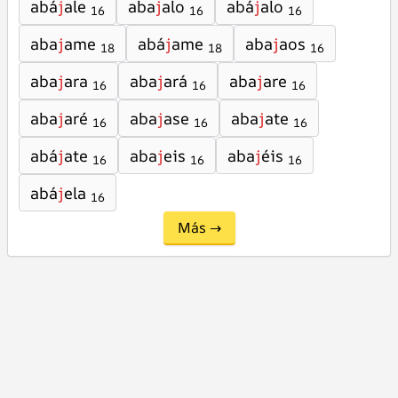
abá
j
ale
aba
j
alo
abá
j
alo
16
16
16
aba
j
ame
abá
j
ame
aba
j
aos
18
18
16
aba
j
ara
aba
j
ará
aba
j
are
16
16
16
aba
j
aré
aba
j
ase
aba
j
ate
16
16
16
abá
j
ate
aba
j
eis
aba
j
éis
16
16
16
abá
j
ela
16
Más →