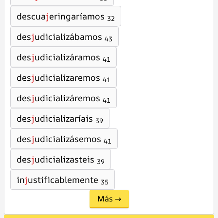
descua
j
eringaríamos
32
des
j
udicializábamos
43
des
j
udicializáramos
41
des
j
udicializaremos
41
des
j
udicializáremos
41
des
j
udicializaríais
39
des
j
udicializásemos
41
des
j
udicializasteis
39
in
j
ustificablemente
35
Más →