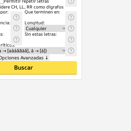
Permitir repetir letras
idere CH, LL, RR como dígrafos
por:
Que terminen en:
ncia:
Longitud:
s:
Sin estas letras:
ríticos:
Opciones Avanzadas
↓
Buscar