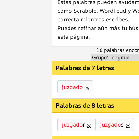
Estas palabras pueden ayudar
como Scrabble, WordFeud y Wor
correcta mientras escribes.
Puedes refinar aún más tu bús
esta página.
16 palabras encon
Palabras de 7 letras
juzgado
25
Palabras de 8 letras
juzgado
r
juzgado
s
26
26