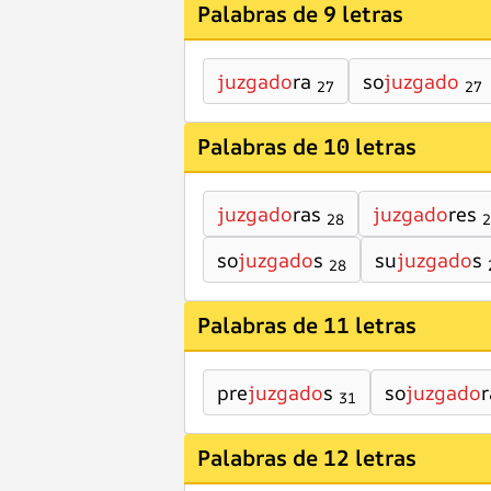
Palabras de 9 letras
juzgado
ra
so
juzgado
27
27
Palabras de 10 letras
juzgado
ras
juzgado
res
28
2
so
juzgado
s
su
juzgado
s
28
Palabras de 11 letras
pre
juzgado
s
so
juzgado
r
31
Palabras de 12 letras