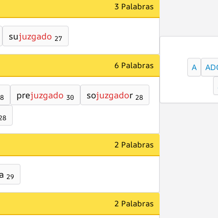
3 Palabras
su
juzgado
27
6 Palabras
A
AD
pre
juzgado
so
juzgado
r
8
30
28
28
2 Palabras
a
29
2 Palabras