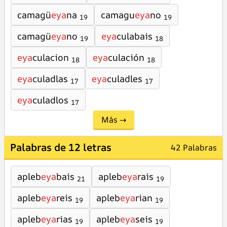
camagü
eya
na
camagu
eya
no
19
19
camagü
eya
no
eya
culabais
19
18
eya
culacion
eya
culación
18
18
eya
culadlas
eya
culadles
17
17
eya
culadlos
17
Más →
Palabras de 12 letras
42 Palabras
apleb
eya
bais
apleb
eya
rais
21
19
apleb
eya
reis
apleb
eya
rian
19
19
apleb
eya
rias
apleb
eya
seis
19
19