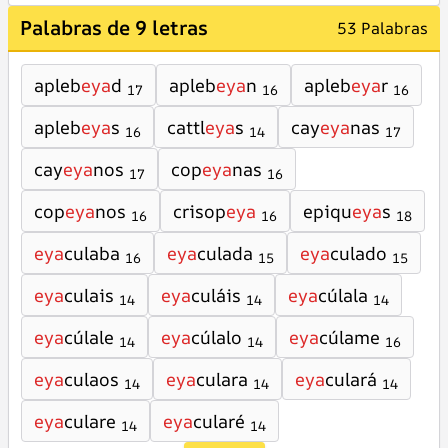
Palabras de 9 letras
53 Palabras
apleb
eya
d
apleb
eya
n
apleb
eya
r
17
16
16
apleb
eya
s
cattl
eya
s
cay
eya
nas
16
14
17
cay
eya
nos
cop
eya
nas
17
16
cop
eya
nos
crisop
eya
epiqu
eya
s
16
16
18
eya
culaba
eya
culada
eya
culado
16
15
15
eya
culais
eya
culáis
eya
cúlala
14
14
14
eya
cúlale
eya
cúlalo
eya
cúlame
14
14
16
eya
culaos
eya
culara
eya
culará
14
14
14
eya
culare
eya
cularé
14
14