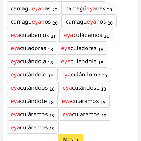
camagu
eya
nas
camagü
eya
nas
20
20
camagu
eya
nos
camagü
eya
nos
20
20
eya
culabamos
eya
culábamos
21
21
eya
culadoras
eya
culadores
18
18
eya
culándola
eya
culándole
18
18
eya
culándolo
eya
culándome
18
20
eya
culándoos
eya
culándose
18
18
eya
culándote
eya
cularamos
18
19
eya
culáramos
eya
cularemos
19
19
eya
culáremos
19
Más →