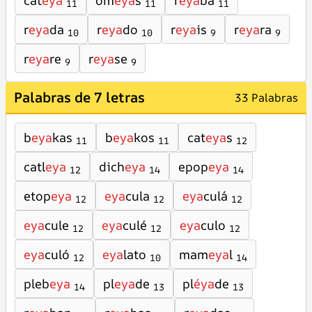
cat
eya
om
eya
s
r
eya
ba
11
11
11
r
eya
da
r
eya
do
r
eya
is
r
eya
ra
10
10
9
9
r
eya
re
r
eya
se
9
9
Palabras de 7 letras
33 Palabras
b
eya
kas
b
eya
kos
cat
eya
s
11
11
12
catl
eya
dich
eya
epop
eya
12
14
14
etop
eya
eya
cula
eya
culá
12
12
12
eya
cule
eya
culé
eya
culo
12
12
12
eya
culó
eya
lato
mam
eya
l
12
10
14
pleb
eya
pl
eya
de
pl
éya
de
14
13
13