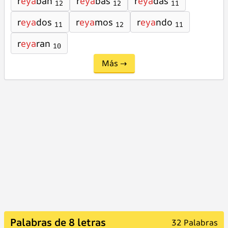
r
eya
ban
r
eya
bas
r
eya
das
12
12
11
r
eya
dos
r
eya
mos
r
eya
ndo
11
12
11
r
eya
ran
10
Más →
Palabras de 8 letras
32 Palabras