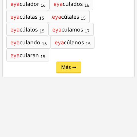
eya
culador
eya
culados
16
16
eya
cúlalas
eya
cúlales
15
15
eya
cúlalos
eya
culamos
15
17
eya
culando
eya
cúlanos
16
15
eya
cularan
15
Más →