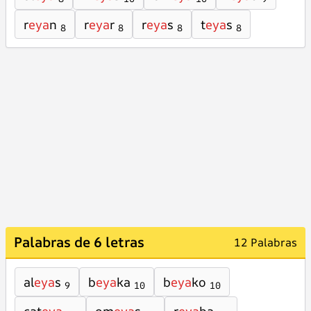
r
eya
n
r
eya
r
r
eya
s
t
eya
s
8
8
8
8
Palabras de 6 letras
12 Palabras
al
eya
s
b
eya
ka
b
eya
ko
9
10
10