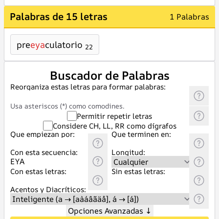
Palabras de 15 letras
1 Palabras
pre
eya
culatorio
22
Buscador de Palabras
Reorganiza estas letras para formar palabras:
Usa asteriscos (*) como comodines.
Permitir repetir letras
Considere CH, LL, RR como dígrafos
Que empiezan por:
Que terminen en:
Con esta secuencia:
Longitud:
Con estas letras:
Sin estas letras:
Acentos y Diacríticos:
Opciones Avanzadas
↓