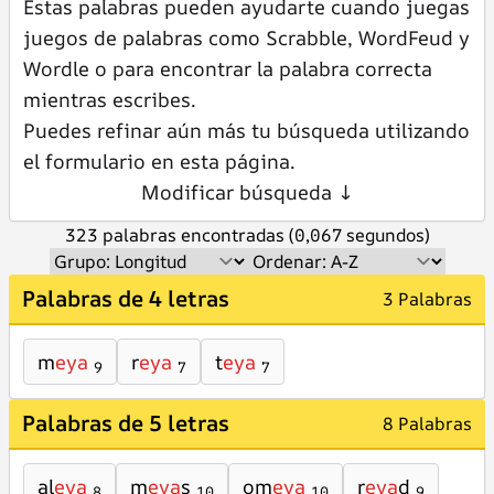
Estas palabras pueden ayudarte cuando juegas
juegos de palabras como Scrabble, WordFeud y
Wordle o para encontrar la palabra correcta
mientras escribes.
Puedes refinar aún más tu búsqueda utilizando
el formulario en esta página.
Modificar búsqueda ↓
323 palabras encontradas (0,067 segundos)
Palabras de 4 letras
3 Palabras
m
eya
r
eya
t
eya
9
7
7
Palabras de 5 letras
8 Palabras
al
eya
m
eya
s
om
eya
r
eya
d
8
10
10
9