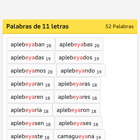
Palabras de 11 letras
52 Palabras
apleb
eya
ban
apleb
eya
bas
20
20
apleb
eya
das
apleb
eya
dos
19
19
apleb
eya
mos
apleb
eya
ndo
20
19
apleb
eya
ran
apleb
eya
ras
18
18
apleb
eya
ren
apleb
eya
res
18
18
apleb
eya
ria
apleb
eya
ron
18
18
apleb
eya
sen
apleb
eya
ses
18
18
apleb
eya
ste
camagu
eya
na
18
19