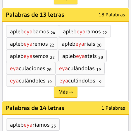
Palabras de 13 letras
18 Palabras
apleb
eya
bamos
apleb
eya
ramos
24
22
apleb
eya
remos
apleb
eya
riais
22
20
apleb
eya
semos
apleb
eya
steis
22
20
eya
culaciones
eya
culándolas
20
19
eya
culándoles
eya
culándolos
19
19
Más →
Palabras de 14 letras
1 Palabras
apleb
eya
riamos
23