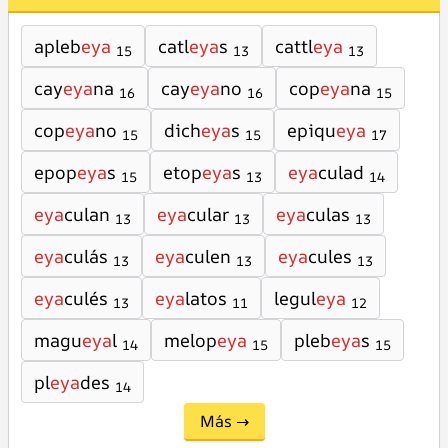
apleb
eya
catl
eya
s
cattl
eya
15
13
13
cay
eya
na
cay
eya
no
cop
eya
na
16
16
15
cop
eya
no
dich
eya
s
epiqu
eya
15
15
17
epop
eya
s
etop
eya
s
eya
culad
15
13
14
eya
culan
eya
cular
eya
culas
13
13
13
eya
culás
eya
culen
eya
cules
13
13
13
eya
culés
eya
latos
legul
eya
13
11
12
magu
eya
l
melop
eya
pleb
eya
s
14
15
15
pl
eya
des
14
Más →