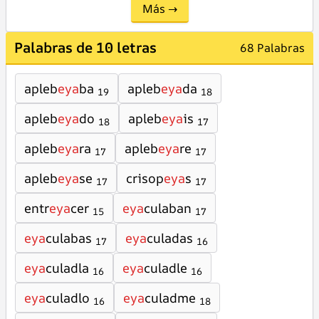
Más →
Palabras de 10 letras
68 Palabras
apleb
eya
ba
apleb
eya
da
19
18
apleb
eya
do
apleb
eya
is
18
17
apleb
eya
ra
apleb
eya
re
17
17
apleb
eya
se
crisop
eya
s
17
17
entr
eya
cer
eya
culaban
15
17
eya
culabas
eya
culadas
17
16
eya
culadla
eya
culadle
16
16
eya
culadlo
eya
culadme
16
18