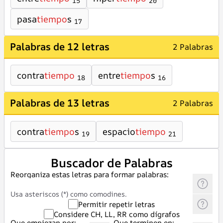
15
20
pasa
tiempo
s
17
Palabras de 12 letras
2 Palabras
contra
tiempo
entre
tiempo
s
18
16
Palabras de 13 letras
2 Palabras
contra
tiempo
s
espacio
tiempo
19
21
Buscador de Palabras
Reorganiza estas letras para formar palabras:
Usa asteriscos (*) como comodines.
Permitir repetir letras
Considere CH, LL, RR como dígrafos
Que empiezan por:
Que terminen en: