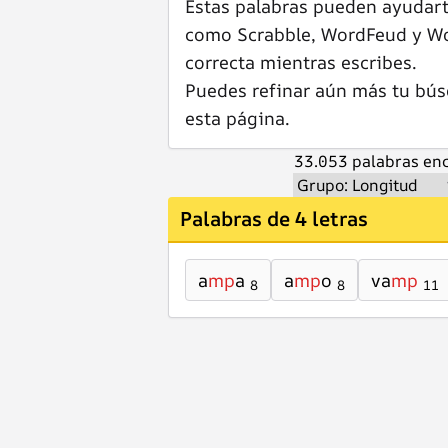
Estas palabras pueden ayudar
como Scrabble, WordFeud y Wor
correcta mientras escribes.
Puedes refinar aún más tu bús
esta página.
33.053 palabras enc
Palabras de 4 letras
a
mp
a
a
mp
o
va
mp
8
8
11