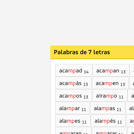
Palabras de 7 letras
aca
mp
ad
aca
mp
an
14
13
aca
mp
ás
aca
mp
en
13
13
aca
mp
os
aira
mp
o
a
13
11
ala
mp
ar
ala
mp
as
a
11
11
ala
mp
es
ala
mp
és
a
11
11
a
mp
aran
a
mp
arar
a