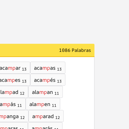
1086 Palabras
aca
mp
ar
aca
mp
as
13
13
aca
mp
es
aca
mp
és
13
13
la
mp
ad
ala
mp
an
12
11
la
mp
ás
ala
mp
en
11
11
mp
anga
a
mp
arad
12
12
mp
aras
a
mp
arás