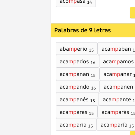
aco
mp
asa
14
Palabras de 9 letras
aba
mp
erio
aca
mp
aban
15
1
aca
mp
ados
aca
mp
amos
16
aca
mp
anan
aca
mp
anar
15
aca
mp
ando
aca
mp
anen
16
aca
mp
anés
aca
mp
ante
15
1
aca
mp
aras
aca
mp
arás
15
1
aca
mp
aria
aca
mp
aría
15
15