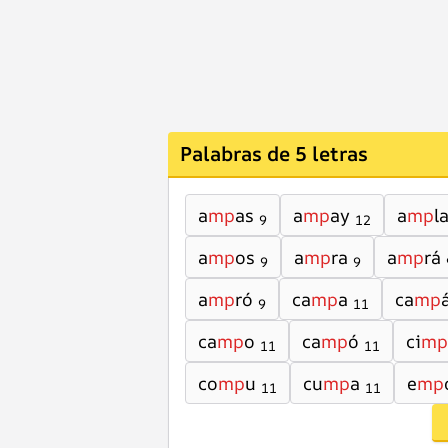
Palabras de 5 letras
a
mp
as
a
mp
ay
a
mp
l
9
12
a
mp
os
a
mp
ra
a
mp
rá
9
9
a
mp
ró
ca
mp
a
ca
mp
9
11
ca
mp
o
ca
mp
ó
ci
mp
11
11
co
mp
u
cu
mp
a
e
mp
11
11