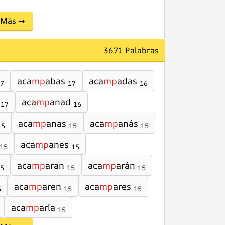
Más →
3671 Palabras
aca
mp
abas
aca
mp
adas
7
17
16
aca
mp
anad
17
16
aca
mp
anas
aca
mp
anás
15
15
15
aca
mp
anes
15
15
aca
mp
aran
aca
mp
arán
5
15
15
aca
mp
aren
aca
mp
ares
5
15
15
aca
mp
arla
15