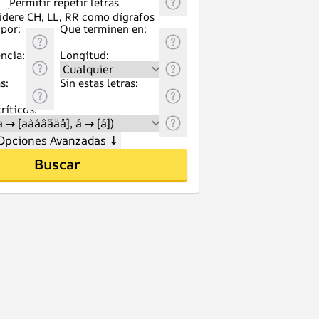
Permitir repetir letras
idere CH, LL, RR como dígrafos
por:
Que terminen en:
ncia:
Longitud:
s:
Sin estas letras:
ríticos:
Opciones Avanzadas
↓
Buscar