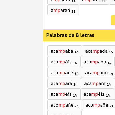
11
11
a
mp
aren
11
Palabras de 8 letras
aca
mp
aba
aca
mp
ada
16
15
aca
mp
áis
aca
mp
ana
14
14
aca
mp
ané
aca
mp
ano
14
14
aca
mp
ará
aca
mp
are
14
14
aca
mp
eis
aca
mp
éis
14
14
aco
mp
añe
aco
mp
añé
21
21