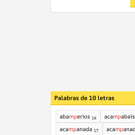
Palabras de 10 letras
aba
mp
erios
aca
mp
abais
16
aca
mp
anada
aca
mp
ana
17