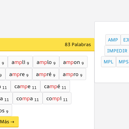
AMP
EJ
83 Palabras
IMPEDIR
a
a
mp
li
a
mp
lo
a
mp
on
MPL
MPS
9
9
9
9
a
mp
re
a
mp
ré
a
mp
ro
9
9
9
9
á
ca
mp
e
ca
mp
é
11
11
11
a
co
mp
a
co
mp
i
11
11
11
os
9
Más →