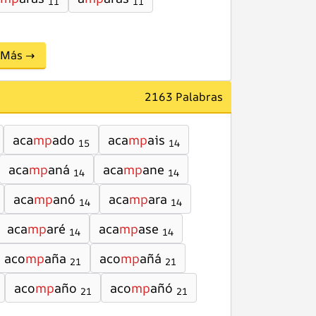
11
11
Más →
2163 Palabras
aca
mp
ado
aca
mp
ais
15
14
aca
mp
aná
aca
mp
ane
14
14
aca
mp
anó
aca
mp
ara
14
14
aca
mp
aré
aca
mp
ase
14
14
aco
mp
aña
aco
mp
añá
21
21
aco
mp
año
aco
mp
añó
21
21