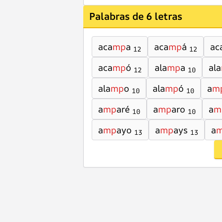
Palabras de 6 letras
aca
mp
a
aca
mp
á
ac
12
12
aca
mp
ó
ala
mp
a
ala
12
10
ala
mp
o
ala
mp
ó
a
m
10
10
a
mp
aré
a
mp
aro
a
m
10
10
a
mp
ayo
a
mp
ays
a
13
13