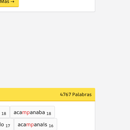
Más →
4767 Palabras
aca
mp
anaba
18
18
do
aca
mp
anais
17
16