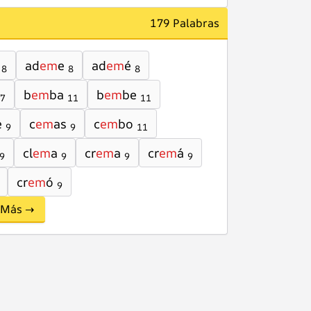
179 Palabras
ad
em
e
ad
em
é
8
8
8
b
em
ba
b
em
be
7
11
11
e
c
em
as
c
em
bo
9
9
11
cl
em
a
cr
em
a
cr
em
á
9
9
9
9
cr
em
ó
9
Más →