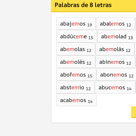
Palabras de 8 letras
abaj
em
os
abal
em
os
19
12
abdúc
em
e
ab
em
olad
15
13
ab
em
olas
ab
em
olás
12
12
ab
em
olés
abin
em
os
12
12
abof
em
os
abon
em
os
15
12
abst
em
io
abuc
em
os
12
14
acab
em
os
14