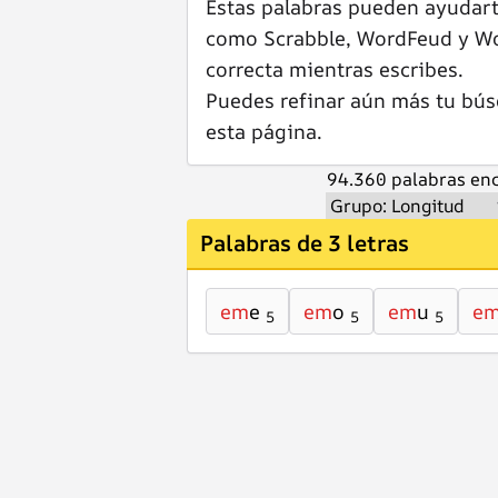
Estas palabras pueden ayudar
como Scrabble, WordFeud y Wor
correcta mientras escribes.
Puedes refinar aún más tu bús
esta página.
94.360 palabras enc
Palabras de 3 letras
em
e
em
o
em
u
e
5
5
5