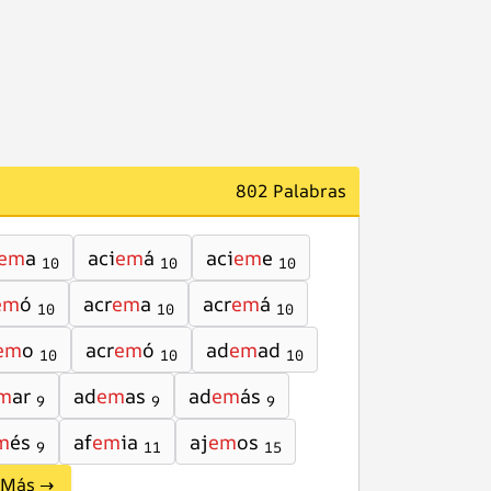
802 Palabras
em
a
aci
em
á
aci
em
e
10
10
10
em
ó
acr
em
a
acr
em
á
10
10
10
em
o
acr
em
ó
ad
em
ad
10
10
10
m
ar
ad
em
as
ad
em
ás
9
9
9
m
és
af
em
ia
aj
em
os
9
11
15
Más →