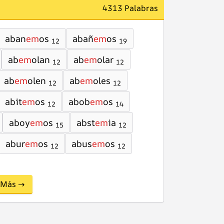
4313 Palabras
aban
em
os
abañ
em
os
12
19
ab
em
olan
ab
em
olar
12
12
ab
em
olen
ab
em
oles
12
12
abit
em
os
abob
em
os
12
14
aboy
em
os
abst
em
ia
15
12
abur
em
os
abus
em
os
12
12
Más →