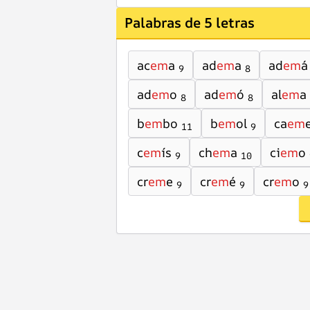
Palabras de 5 letras
ac
em
a
ad
em
a
ad
em
á
9
8
ad
em
o
ad
em
ó
al
em
a
8
8
b
em
bo
b
em
ol
ca
em
11
9
c
em
ís
ch
em
a
ci
em
o
9
10
cr
em
e
cr
em
é
cr
em
o
9
9
9