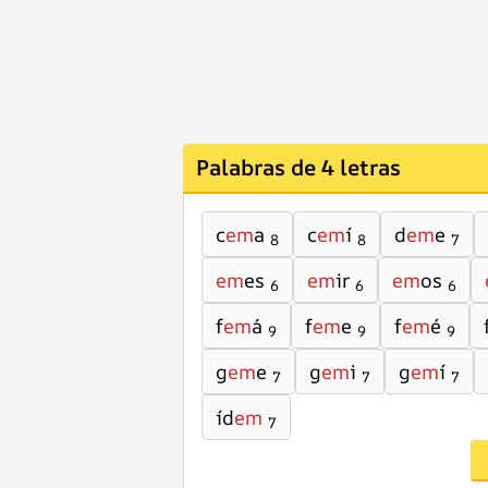
Palabras de 4 letras
c
em
a
c
em
í
d
em
e
8
8
7
em
es
em
ir
em
os
6
6
6
f
em
á
f
em
e
f
em
é
9
9
9
g
em
e
g
em
i
g
em
í
7
7
7
íd
em
7