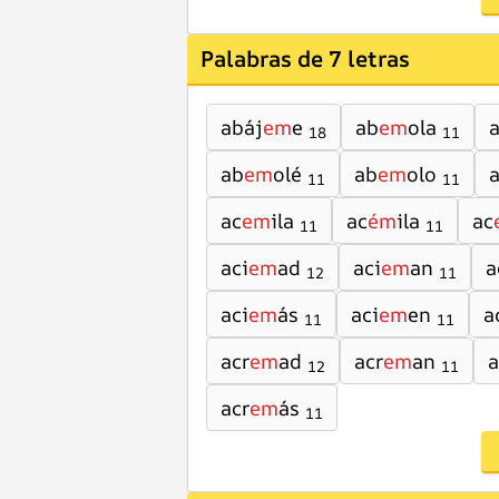
Palabras de 7 letras
abáj
em
e
ab
em
ola
18
11
ab
em
olé
ab
em
olo
11
11
ac
em
ila
ac
ém
ila
ac
11
11
aci
em
ad
aci
em
an
a
12
11
aci
em
ás
aci
em
en
a
11
11
acr
em
ad
acr
em
an
a
12
11
acr
em
ás
11