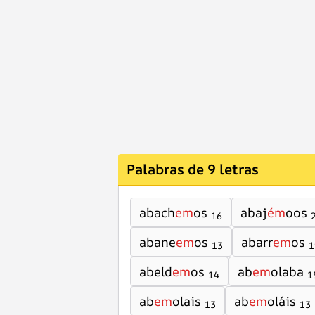
Palabras de 9 letras
abach
em
os
abaj
ém
oos
16
abane
em
os
abarr
em
os
13
1
abeld
em
os
ab
em
olaba
14
1
ab
em
olais
ab
em
oláis
13
13