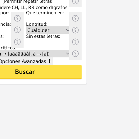
Permitir repetir letras
idere CH, LL, RR como dígrafos
por:
Que terminen en:
ncia:
Longitud:
s:
Sin estas letras:
ríticos:
Opciones Avanzadas
↓
Buscar