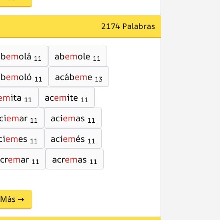
2174 Palabras
ab
em
olá
ab
em
ole
11
11
ab
em
oló
acáb
em
e
11
13
em
ita
ac
em
ite
11
11
ci
em
ar
aci
em
as
11
11
ci
em
es
aci
em
és
11
11
cr
em
ar
acr
em
as
11
11
Más →