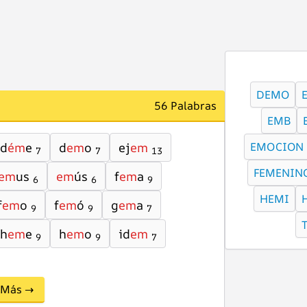
DEMO
56 Palabras
EMB
d
ém
e
d
em
o
ej
em
EMOCION
7
7
13
FEMENIN
em
us
em
ús
f
em
a
6
6
9
HEMI
f
em
o
f
em
ó
g
em
a
9
9
7
h
em
e
h
em
o
id
em
9
9
7
Más →