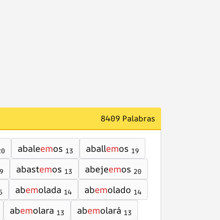
8409 Palabras
abale
em
os
aball
em
os
20
13
19
abast
em
os
abeje
em
os
9
13
20
ab
em
olada
ab
em
olado
5
14
14
ab
em
olara
ab
em
olará
13
13