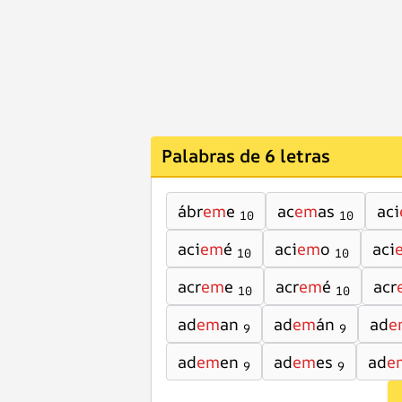
Palabras de 6 letras
ábr
em
e
ac
em
as
aci
10
10
aci
em
é
aci
em
o
aci
10
10
acr
em
e
acr
em
é
acr
10
10
ad
em
an
ad
em
án
ad
e
9
9
ad
em
en
ad
em
es
ad
e
9
9