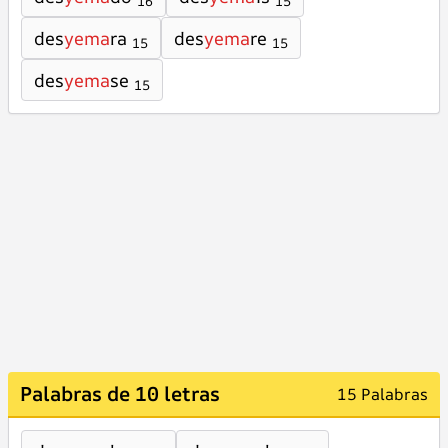
16
15
des
yema
ra
des
yema
re
15
15
des
yema
se
15
Palabras de 10 letras
15 Palabras