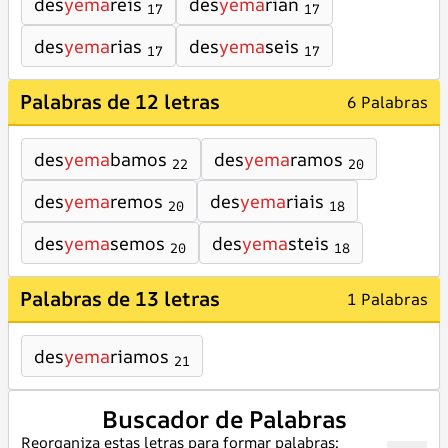
des
yema
reis
des
yema
rian
17
17
des
yema
rias
des
yema
seis
17
17
Palabras de 12 letras
6 Palabras
des
yema
bamos
des
yema
ramos
22
20
des
yema
remos
des
yema
riais
20
18
des
yema
semos
des
yema
steis
20
18
Palabras de 13 letras
1 Palabras
des
yema
riamos
21
Buscador de Palabras
Reorganiza estas letras para formar palabras: