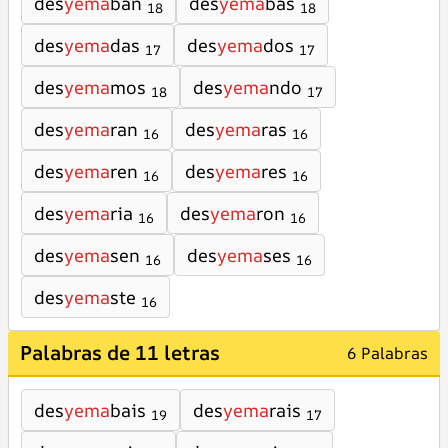
des
yema
ban
des
yema
bas
18
18
des
yema
das
des
yema
dos
17
17
des
yema
mos
des
yema
ndo
18
17
des
yema
ran
des
yema
ras
16
16
des
yema
ren
des
yema
res
16
16
des
yema
ria
des
yema
ron
16
16
des
yema
sen
des
yema
ses
16
16
des
yema
ste
16
Palabras de 11 letras
6 Palabras
des
yema
bais
des
yema
rais
19
17