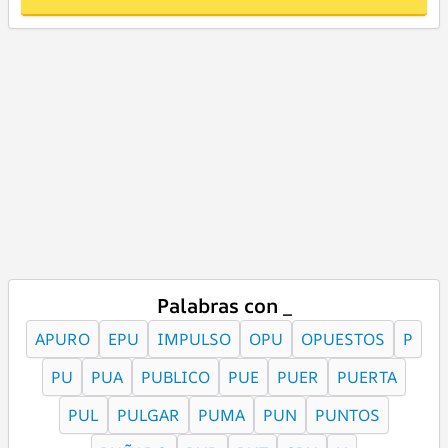
Palabras con _
APURO
EPU
IMPULSO
OPU
OPUESTOS
P
PU
PUA
PUBLICO
PUE
PUER
PUERTA
PUL
PULGAR
PUMA
PUN
PUNTOS