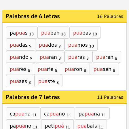
Palabras de 6 letras
16 Palabras
pa
pua
s
pua
ban
pua
bas
10
10
10
pua
das
pua
dos
pua
mos
9
9
10
pua
ndo
pua
ran
pua
ras
pua
ren
9
8
8
8
pua
res
pua
ria
pua
ron
pua
sen
8
8
8
8
pua
ses
pua
ste
8
8
Palabras de 7 letras
11 Palabras
ca
pua
na
ca
pua
no
pa
pua
na
11
11
11
pa
pua
no
peti
puá
pua
bais
11
11
11