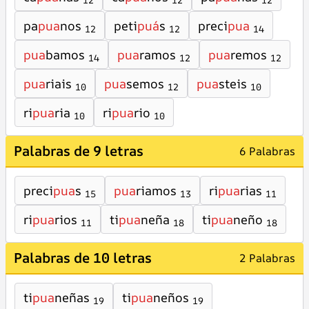
12
12
12
pa
pua
nos
peti
puá
s
preci
pua
12
12
14
pua
bamos
pua
ramos
pua
remos
14
12
12
pua
riais
pua
semos
pua
steis
10
12
10
ri
pua
ria
ri
pua
rio
10
10
Palabras de 9 letras
6 Palabras
preci
pua
s
pua
riamos
ri
pua
rias
15
13
11
ri
pua
rios
ti
pua
neña
ti
pua
neño
11
18
18
Palabras de 10 letras
2 Palabras
ti
pua
neñas
ti
pua
neños
19
19