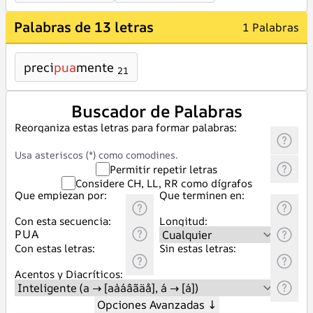
Palabras de 13 letras
1 Palabras
preci
pua
mente
21
Buscador de Palabras
Reorganiza estas letras para formar palabras:
Usa asteriscos (*) como comodines.
Permitir repetir letras
Considere CH, LL, RR como dígrafos
Que empiezan por:
Que terminen en:
Con esta secuencia:
Longitud:
Con estas letras:
Sin estas letras:
Acentos y Diacríticos:
Opciones Avanzadas
↓