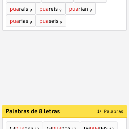
pua
rais
pua
reis
pua
rian
9
9
9
pua
rias
pua
seis
9
9
Palabras de 8 letras
14 Palabras
ca
pua
nas
ca
pua
nos
pa
pua
nas