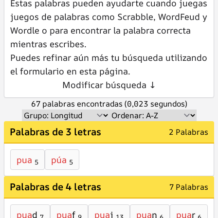
Estas palabras pueden ayudarte cuando juegas
juegos de palabras como Scrabble, WordFeud y
Wordle o para encontrar la palabra correcta
mientras escribes.
Puedes refinar aún más tu búsqueda utilizando
el formulario en esta página.
Modificar búsqueda ↓
67 palabras encontradas (0,023 segundos)
Palabras de 3 letras
2 Palabras
pua
púa
5
5
Palabras de 4 letras
7 Palabras
pua
d
pua
f
pua
j
pua
n
pua
r
7
9
13
6
6