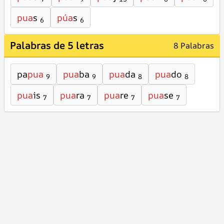
pua
s
púa
s
6
6
Palabras de 5 letras
8 Palabras
pa
pua
pua
ba
pua
da
pua
do
9
9
8
8
pua
is
pua
ra
pua
re
pua
se
7
7
7
7