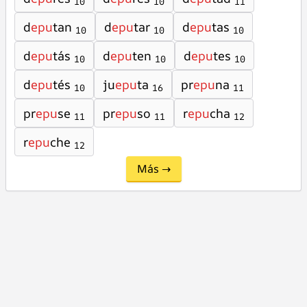
10
10
11
d
epu
tan
d
epu
tar
d
epu
tas
10
10
10
d
epu
tás
d
epu
ten
d
epu
tes
10
10
10
d
epu
tés
ju
epu
ta
pr
epu
na
10
16
11
pr
epu
se
pr
epu
so
r
epu
cha
11
11
12
r
epu
che
12
Más →