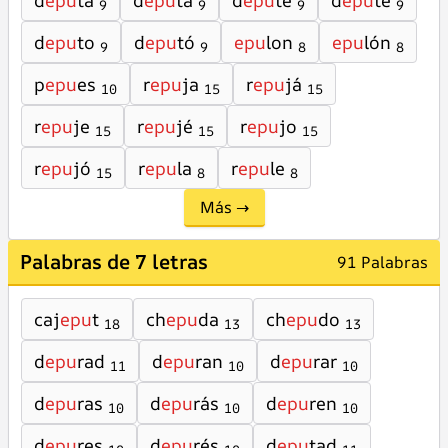
d
epu
ta
d
epu
tá
d
epu
te
d
epu
té
9
9
9
9
d
epu
to
d
epu
tó
epu
lon
epu
lón
9
9
8
8
p
epu
es
r
epu
ja
r
epu
já
10
15
15
r
epu
je
r
epu
jé
r
epu
jo
15
15
15
r
epu
jó
r
epu
la
r
epu
le
15
8
8
Más →
Palabras de 7 letras
91 Palabras
caj
epu
t
ch
epu
da
ch
epu
do
18
13
13
d
epu
rad
d
epu
ran
d
epu
rar
11
10
10
d
epu
ras
d
epu
rás
d
epu
ren
10
10
10
d
epu
res
d
epu
rés
d
epu
tad