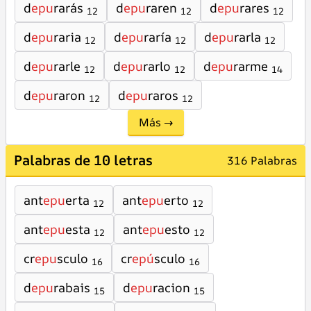
d
epu
rarás
d
epu
raren
d
epu
rares
12
12
12
d
epu
raria
d
epu
raría
d
epu
rarla
12
12
12
d
epu
rarle
d
epu
rarlo
d
epu
rarme
12
12
14
d
epu
raron
d
epu
raros
12
12
Más →
Palabras de 10 letras
316 Palabras
ant
epu
erta
ant
epu
erto
12
12
ant
epu
esta
ant
epu
esto
12
12
cr
epu
sculo
cr
epú
sculo
16
16
d
epu
rabais
d
epu
racion
15
15