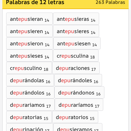
Palabras de 12 letras
263 Palabras
ant
epu
sieran
ant
epu
sieras
14
14
ant
epu
sieren
ant
epu
sieres
14
14
ant
epu
sieron
ant
epu
siesen
14
14
ant
epu
sieses
cr
epu
sculina
14
18
cr
epu
sculino
d
epu
raciones
18
17
d
epu
rándolas
d
epu
rándoles
16
16
d
epu
rándolos
d
epu
rándonos
16
16
d
epu
rariamos
d
epu
raríamos
17
17
d
epu
ratorias
d
epu
ratorios
15
15
d
epu
rinación
d
epu
sieramos
17
17