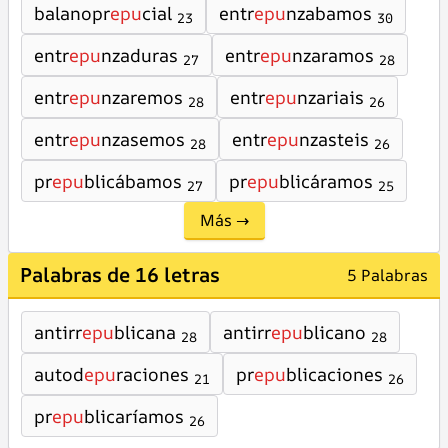
balanopr
epu
cial
entr
epu
nzabamos
23
30
entr
epu
nzaduras
entr
epu
nzaramos
27
28
entr
epu
nzaremos
entr
epu
nzariais
28
26
entr
epu
nzasemos
entr
epu
nzasteis
28
26
pr
epu
blicábamos
pr
epu
blicáramos
27
25
Más →
Palabras de 16 letras
5 Palabras
antirr
epu
blicana
antirr
epu
blicano
28
28
autod
epu
raciones
pr
epu
blicaciones
21
26
pr
epu
blicaríamos
26