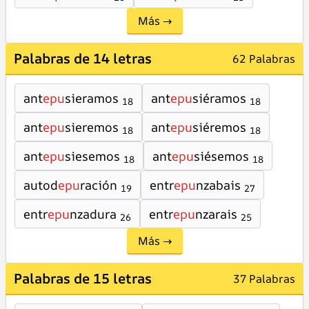
Más →
Palabras de 14 letras
62 Palabras
ant
epu
sieramos
ant
epu
siéramos
18
18
ant
epu
sieremos
ant
epu
siéremos
18
18
ant
epu
siesemos
ant
epu
siésemos
18
18
autod
epu
ración
entr
epu
nzabais
19
27
entr
epu
nzadura
entr
epu
nzarais
26
25
Más →
Palabras de 15 letras
37 Palabras