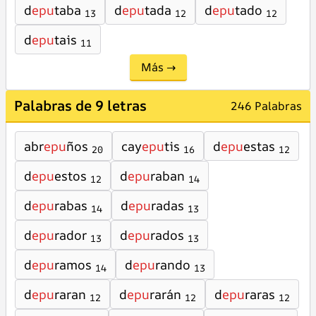
d
epu
taba
d
epu
tada
d
epu
tado
13
12
12
d
epu
tais
11
Más →
Palabras de 9 letras
246 Palabras
abr
epu
ños
cay
epu
tis
d
epu
estas
20
16
12
d
epu
estos
d
epu
raban
12
14
d
epu
rabas
d
epu
radas
14
13
d
epu
rador
d
epu
rados
13
13
d
epu
ramos
d
epu
rando
14
13
d
epu
raran
d
epu
rarán
d
epu
raras
12
12
12