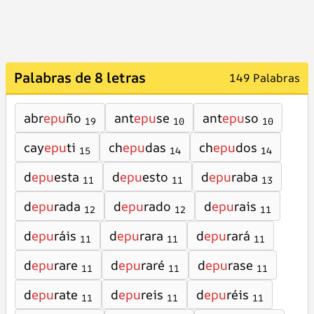
Palabras de 8 letras
149 Palabras
abr
epu
ño
ant
epu
se
ant
epu
so
19
10
10
cay
epu
ti
ch
epu
das
ch
epu
dos
15
14
14
d
epu
esta
d
epu
esto
d
epu
raba
11
11
13
d
epu
rada
d
epu
rado
d
epu
rais
12
12
11
d
epu
ráis
d
epu
rara
d
epu
rará
11
11
11
d
epu
rare
d
epu
raré
d
epu
rase
11
11
11
d
epu
rate
d
epu
reis
d
epu
réis
11
11
11