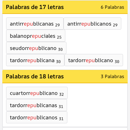
Palabras de 17 letras
6 Palabras
antirr
epu
blicanas
antirr
epu
blicanos
29
29
balanopr
epu
ciales
25
seudorr
epu
blicano
30
tardorr
epu
blicana
tardorr
epu
blicano
30
30
Palabras de 18 letras
3 Palabras
cuartorr
epu
blicano
32
tardorr
epu
blicanas
31
tardorr
epu
blicanos
31