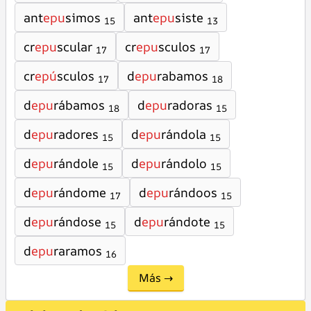
ant
epu
simos
ant
epu
siste
15
13
cr
epu
scular
cr
epu
sculos
17
17
cr
epú
sculos
d
epu
rabamos
17
18
d
epu
rábamos
d
epu
radoras
18
15
d
epu
radores
d
epu
rándola
15
15
d
epu
rándole
d
epu
rándolo
15
15
d
epu
rándome
d
epu
rándoos
17
15
d
epu
rándose
d
epu
rándote
15
15
d
epu
raramos
16
Más →