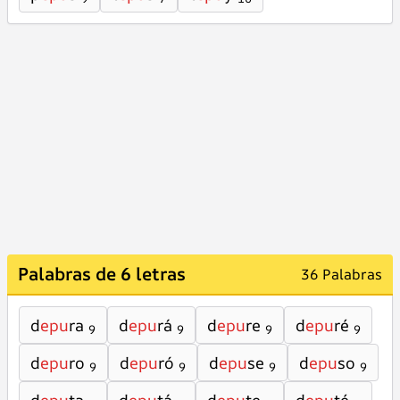
Palabras de 6 letras
36 Palabras
d
epu
ra
d
epu
rá
d
epu
re
d
epu
ré
9
9
9
9
d
epu
ro
d
epu
ró
d
epu
se
d
epu
so
9
9
9
9