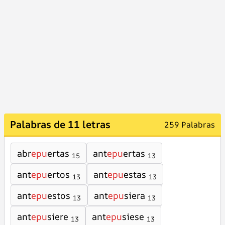
Palabras de 11 letras
259 Palabras
abr
epu
ertas
ant
epu
ertas
15
13
ant
epu
ertos
ant
epu
estas
13
13
ant
epu
estos
ant
epu
siera
13
13
ant
epu
siere
ant
epu
siese
13
13