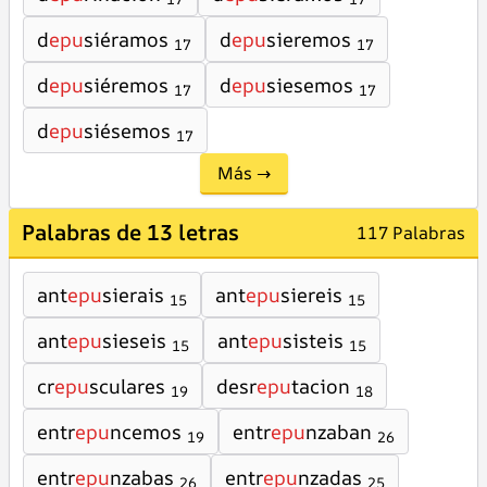
d
epu
siéramos
d
epu
sieremos
17
17
d
epu
siéremos
d
epu
siesemos
17
17
d
epu
siésemos
17
Más →
Palabras de 13 letras
117 Palabras
ant
epu
sierais
ant
epu
siereis
15
15
ant
epu
sieseis
ant
epu
sisteis
15
15
cr
epu
sculares
desr
epu
tacion
19
18
entr
epu
ncemos
entr
epu
nzaban
19
26
entr
epu
nzabas
entr
epu
nzadas
26
25