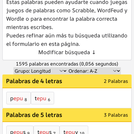
Estas palabras pueden ayudarte cuando juegas
juegos de palabras como Scrabble, WordFeud y
Wordle o para encontrar la palabra correcta
mientras escribes.
Puedes refinar aún más tu búsqueda utilizando
el formulario en esta página.
Modificar búsqueda ↓
1595 palabras encontradas (0,056 segundos)
Palabras de 4 letras
2 Palabras
p
epu
t
epu
8
6
Palabras de 5 letras
3 Palabras
p
epu
s
t
epu
s
t
epu
y
9
7
10