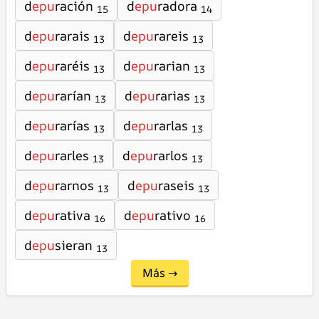
d
epu
ración
d
epu
radora
15
14
d
epu
rarais
d
epu
rareis
13
13
d
epu
raréis
d
epu
rarian
13
13
d
epu
rarían
d
epu
rarias
13
13
d
epu
rarías
d
epu
rarlas
13
13
d
epu
rarles
d
epu
rarlos
13
13
d
epu
rarnos
d
epu
raseis
13
13
d
epu
rativa
d
epu
rativo
16
16
d
epu
sieran
13
Más →