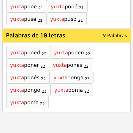
yuxta
pone
yuxta
poné
21
21
yuxta
puse
yuxta
puso
21
21
Palabras de 10 letras
9 Palabras
yuxta
poned
yuxta
ponen
23
22
yuxta
poner
yuxta
pones
22
22
yuxta
ponés
yuxta
ponga
22
23
yuxta
pongo
yuxta
ponia
23
22
yuxta
ponía
22