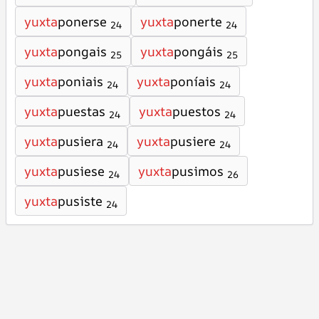
yuxta
ponerse
yuxta
ponerte
24
24
yuxta
pongais
yuxta
pongáis
25
25
yuxta
poniais
yuxta
poníais
24
24
yuxta
puestas
yuxta
puestos
24
24
yuxta
pusiera
yuxta
pusiere
24
24
yuxta
pusiese
yuxta
pusimos
24
26
yuxta
pusiste
24