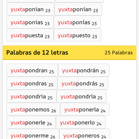
yuxta
ponian
yuxta
ponían
23
23
yuxta
ponias
yuxta
ponías
23
23
yuxta
puesta
yuxta
puesto
23
23
Palabras de 12 letras
25 Palabras
yuxta
pondran
yuxta
pondrán
25
25
yuxta
pondras
yuxta
pondrás
25
25
yuxta
pondria
yuxta
pondría
25
25
yuxta
ponemos
yuxta
ponerla
26
24
yuxta
ponerle
yuxta
ponerlo
24
24
yuxta
ponerme
yuxta
poneros
26
24