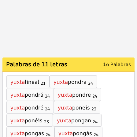
Palabras de 11 letras
16 Palabras
yuxta
lineal
yuxta
pondra
21
24
yuxta
pondrá
yuxta
pondre
24
24
yuxta
pondré
yuxta
poneis
24
23
yuxta
ponéis
yuxta
pongan
23
24
yuxta
pongas
yuxta
pongás
24
24