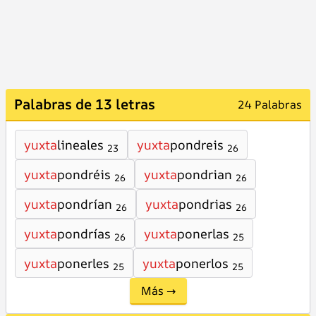
Palabras de 13 letras
24 Palabras
yuxta
lineales
yuxta
pondreis
23
26
yuxta
pondréis
yuxta
pondrian
26
26
yuxta
pondrían
yuxta
pondrias
26
26
yuxta
pondrías
yuxta
ponerlas
26
25
yuxta
ponerles
yuxta
ponerlos
25
25
Más →