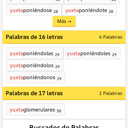
yuxta
poniéndose
yuxta
poniéndote
28
28
Más →
Palabras de 16 letras
4 Palabras
yuxta
poniéndolas
yuxta
poniéndoles
29
29
yuxta
poniéndolos
29
yuxta
poniéndonos
29
Palabras de 17 letras
1 Palabras
yuxta
glomerulares
30
Buscador de Palabras