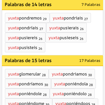
Palabras de 14 letras
7 Palabras
yuxta
pondremos
yuxta
pondriais
29
27
yuxta
pondríais
yuxta
pusierais
27
26
yuxta
pusiereis
yuxta
pusieseis
26
26
yuxta
pusisteis
26
Palabras de 15 letras
17 Palabras
yuxta
glomerular
yuxta
pondriamos
28
30
yuxta
pondríamos
yuxta
poniéndola
30
28
yuxta
poniéndole
yuxta
poniéndolo
28
28
yuxta
poniéndome
yuxta
poniéndoos
30
28