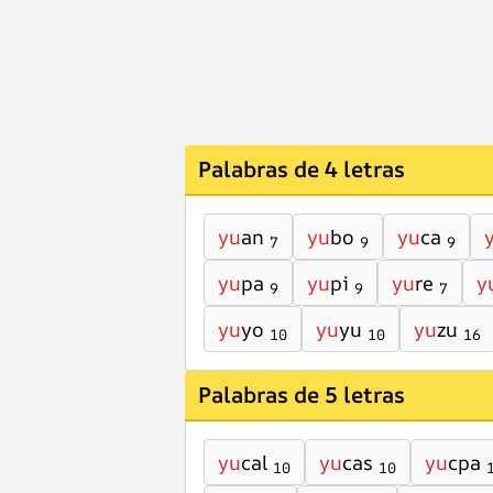
Palabras de 4 letras
yu
an
yu
bo
yu
ca
7
9
9
yu
pa
yu
pi
yu
re
y
9
9
7
yu
yo
yu
yu
yu
zu
10
10
16
Palabras de 5 letras
yu
cal
yu
cas
yu
cpa
10
10