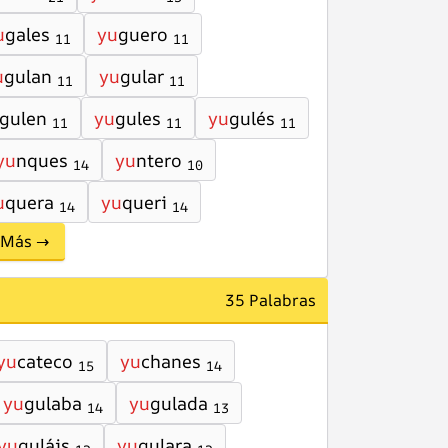
u
gales
yu
guero
11
11
u
gulan
yu
gular
11
11
gulen
yu
gules
yu
gulés
11
11
11
yu
nques
yu
ntero
14
10
u
quera
yu
queri
14
14
Más →
35 Palabras
yu
cateco
yu
chanes
15
14
yu
gulaba
yu
gulada
14
13
yu
guláis
yu
gulara