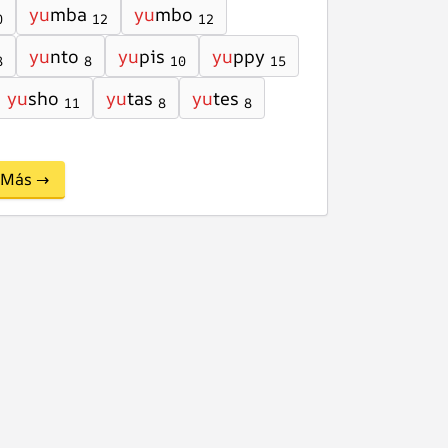
yu
mba
yu
mbo
0
12
12
yu
nto
yu
pis
yu
ppy
8
8
10
15
yu
sho
yu
tas
yu
tes
11
8
8
Más →