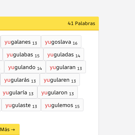
41 Palabras
yu
galanes
yu
goslava
13
16
yu
gulabas
yu
guladas
15
14
yu
gulando
yu
gularan
5
14
13
yu
gularás
yu
gularen
13
13
yu
gularía
yu
gularon
13
13
yu
gulaste
yu
gulemos
13
15
Más →