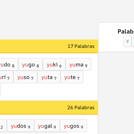
Palab
Y
17 Palabras
yu
do
yu
go
yu
ki
yu
ma
8
8
6
9
u
rí
yu
so
yu
ta
yu
te
7
7
7
7
26 Palabras
yu
dos
yu
gal
yu
gos
12
9
9
9