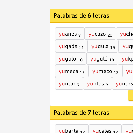
Palabras de 6 letras
yu
anes
yu
cazo
yu
ch
9
20
yu
gada
yu
gula
yu
g
11
10
yu
gulo
yu
guló
yu
k
10
10
yu
meca
yu
meco
yu
13
13
yu
ntar
yu
ntas
yu
nto
9
9
Palabras de 7 letras
yu
barta
yu
cales
yu
12
12