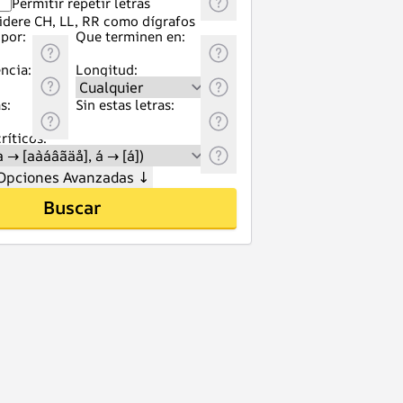
Permitir repetir letras
idere CH, LL, RR como dígrafos
por:
Que terminen en:
ncia:
Longitud:
s:
Sin estas letras:
ríticos:
Opciones Avanzadas
↓
Buscar