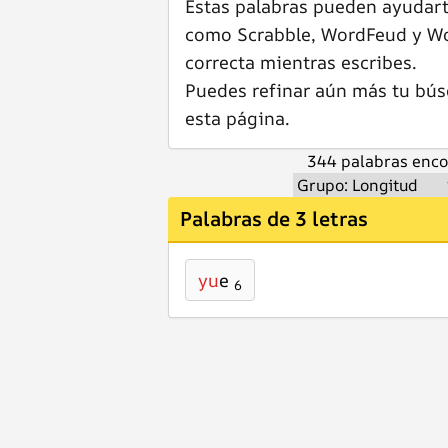
Estas palabras pueden ayudar
como Scrabble, WordFeud y Wor
correcta mientras escribes.
Puedes refinar aún más tu bús
esta página.
344 palabras enco
Palabras de 3 letras
yu
e
6