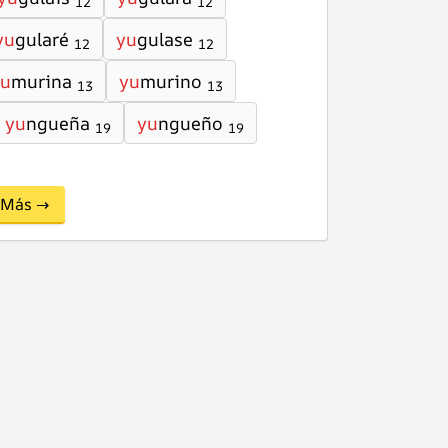
12
12
yu
gularé
yu
gulase
12
12
yu
murina
yu
murino
13
13
yu
ngueña
yu
ngueño
19
19
Más →