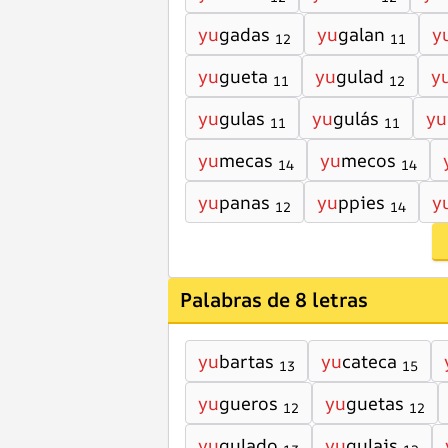
yu
gadas
yu
galan
y
12
11
yu
gueta
yu
gulad
y
11
12
yu
gulas
yu
gulás
yu
11
11
yu
mecas
yu
mecos
14
14
yu
panas
yu
ppies
y
12
14
Palabras de 8 letras
yu
bartas
yu
cateca
13
15
yu
gueros
yu
guetas
12
12
yu
gulado
yu
gulais