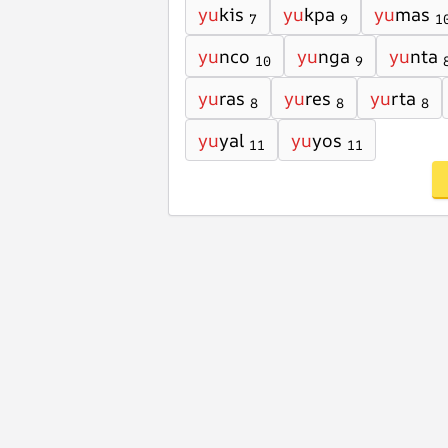
yu
kis
yu
kpa
yu
mas
7
9
1
yu
nco
yu
nga
yu
nta
10
9
yu
ras
yu
res
yu
rta
8
8
8
yu
yal
yu
yos
11
11