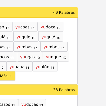
40 Palabras
an
yu
cpas
yu
doca
12
13
12
ulá
yu
gule
yu
gulé
10
10
10
pas
yu
mbas
yu
mbos
10
13
13
ncos
yu
ngas
yu
nque
11
10
13
s
yu
pana
yu
plón
9
11
11
Más →
38 Palabras
cazos
yu
docas
21
13