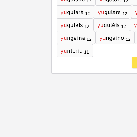
13
12
yu
gulará
yu
gulare
12
12
yu
guleis
yu
guléis
12
12
yu
ngaina
yu
ngaino
12
12
yu
nteria
11