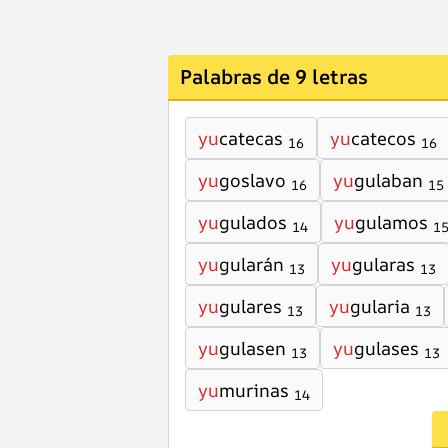
Palabras de 9 letras
yu
catecas
yu
catecos
16
16
yu
goslavo
yu
gulaban
16
15
yu
gulados
yu
gulamos
14
1
yu
gularán
yu
gularas
13
13
yu
gulares
yu
gularia
13
13
yu
gulasen
yu
gulases
13
13
yu
murinas
14