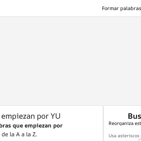
Formar palabras
 empiezan por YU
Bus
Reorganiza est
bras que empiezan por
e la A a la Z.
Usa asteriscos