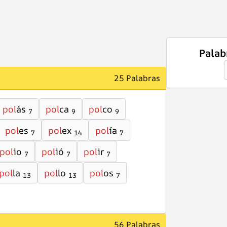
Palab
25 Palabras
pol
ás
pol
ca
pol
co
7
9
9
pol
es
pol
ex
pol
ía
7
14
7
pol
io
pol
ió
pol
ir
7
7
7
pol
la
pol
lo
pol
os
13
13
7
56 Palabras