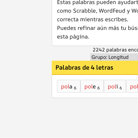
Estas palabras pueden ayudar
como Scrabble, WordFeud y Wor
correcta mientras escribes.
Puedes refinar aún más tu bús
esta página.
2242 palabras enco
Palabras de 4 letras
pol
a
pol
e
pol
i
po
6
6
6