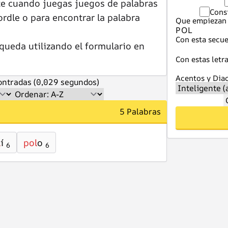
te cuando juegas juegos de palabras
Cons
dle o para encontrar la palabra
Que empiezan 
Con esta secue
queda utilizando el formulario en
Con estas letra
Acentos y Diac
ntradas (0,029 segundos)
5 Palabras
l
í
pol
o
6
6