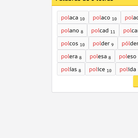
pol
aca
pol
aco
pol
a
10
10
pol
ano
pol
cad
pol
ca
8
11
pol
cos
pol
der
pól
de
10
9
pol
era
pol
esa
pol
eso
8
8
pol
ías
pol
ice
pol
ida
8
10