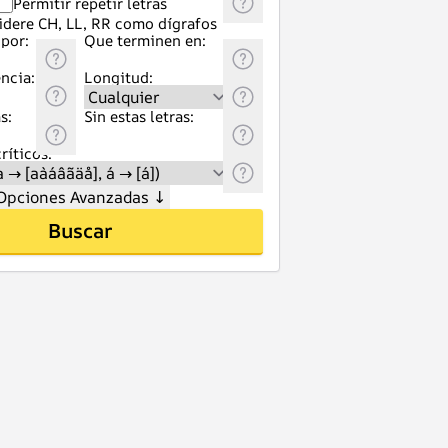
Permitir repetir letras
idere CH, LL, RR como dígrafos
por:
Que terminen en:
ncia:
Longitud:
s:
Sin estas letras:
ríticos:
Opciones Avanzadas
↓
Buscar