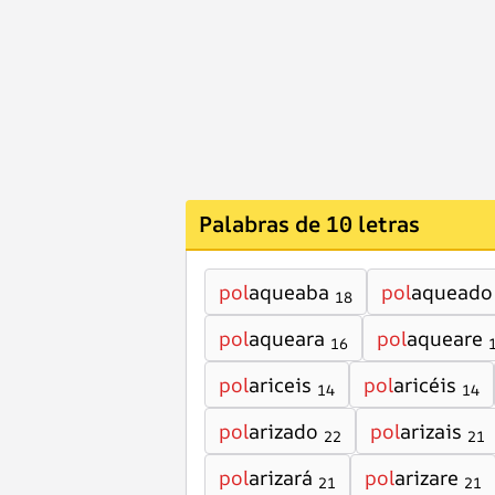
Palabras de 10 letras
pol
aqueaba
pol
aqueado
18
pol
aqueara
pol
aqueare
16
pol
ariceis
pol
aricéis
14
14
pol
arizado
pol
arizais
22
21
pol
arizará
pol
arizare
21
21