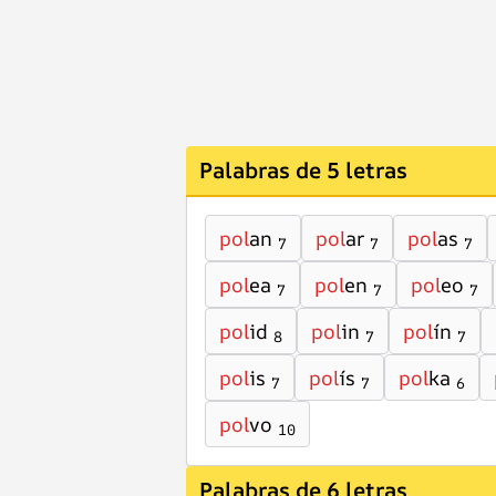
Palabras de 5 letras
pol
an
pol
ar
pol
as
7
7
7
pol
ea
pol
en
pol
eo
7
7
7
pol
id
pol
in
pol
ín
8
7
7
pol
is
pol
ís
pol
ka
7
7
6
pol
vo
10
Palabras de 6 letras