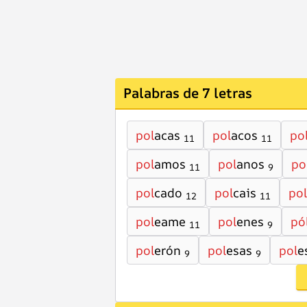
Palabras de 7 letras
pol
acas
pol
acos
po
11
11
pol
amos
pol
anos
po
11
9
pol
cado
pol
cais
pol
12
11
pol
eame
pol
enes
pó
11
9
pol
erón
pol
esas
pol
e
9
9