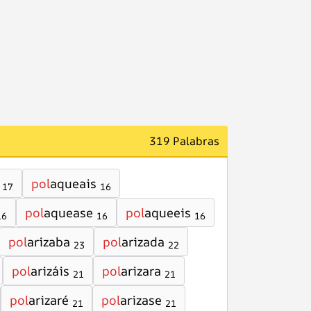
319 Palabras
pol
aqueais
17
16
pol
aquease
pol
aqueeis
16
16
16
pol
arizaba
pol
arizada
23
22
pol
arizáis
pol
arizara
21
21
pol
arizaré
pol
arizase
21
21