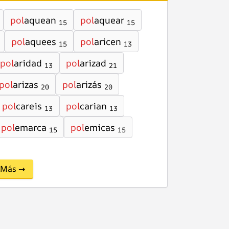
pol
aquean
pol
aquear
15
15
pol
aquees
pol
aricen
15
13
pol
aridad
pol
arizad
13
21
pol
arizas
pol
arizás
20
20
pol
careis
pol
carian
13
13
pol
emarca
pol
emicas
15
15
Más →