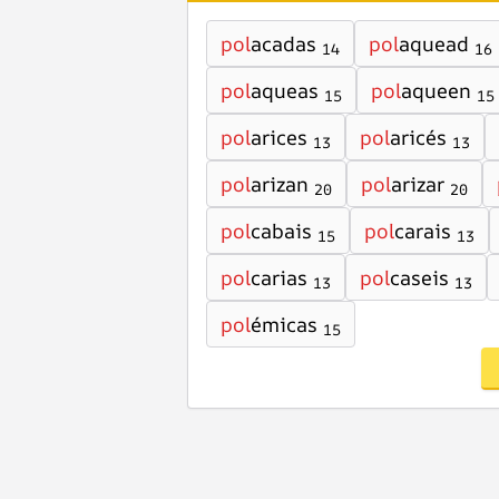
pol
acadas
pol
aquead
14
16
pol
aqueas
pol
aqueen
15
15
pol
arices
pol
aricés
13
13
pol
arizan
pol
arizar
20
20
pol
cabais
pol
carais
15
13
pol
carias
pol
caseis
13
13
pol
émicas
15