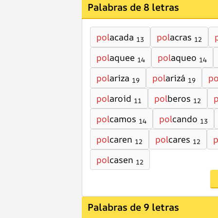
Palabras de 8 letras
pol
acada
pol
acras
13
12
pol
aquee
pol
aqueo
14
14
pol
ariza
pol
arizá
po
19
19
pol
aroid
pol
beros
p
11
12
pol
camos
pol
cando
14
13
pol
caren
pol
cares
p
12
12
pol
casen
12
Palabras de 9 letras