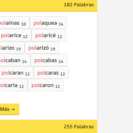
182 Palabras
pol
ainas
pol
aquea
10
14
pol
arice
pol
aricé
12
12
l
arizo
pol
arizó
19
19
ol
caban
pol
cabas
14
14
pol
caran
pol
caras
12
12
ol
caria
pol
caron
12
12
Más →
255 Palabras