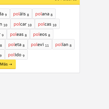
da
pol
áis
pol
ana
9
8
8
n
pol
car
pol
cas
10
10
10
r
pol
eas
pol
eos
9
8
8
pol
eta
pol
evi
pol
ían
8
8
11
8
pol
ido
9
9
Más →