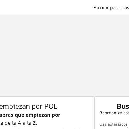
Formar palabras
 empiezan por POL
Bus
Reorganiza est
abras que empiezan por
 de la A a la Z.
Usa asteriscos