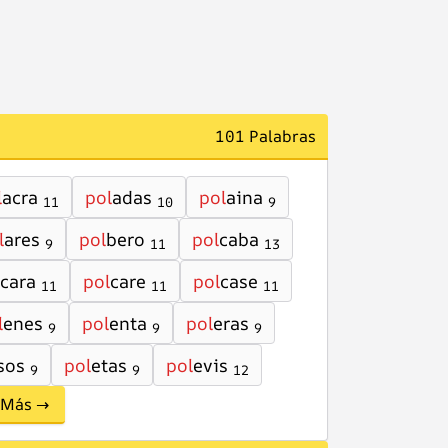
101 Palabras
l
acra
pol
adas
pol
aina
11
10
9
l
ares
pol
bero
pol
caba
9
11
13
cara
pol
care
pol
case
11
11
11
l
enes
pol
enta
pol
eras
9
9
9
sos
pol
etas
pol
evis
9
9
12
Más →