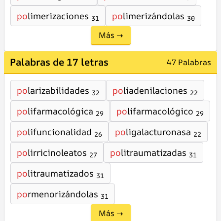
po
limerizaciones
po
limerizándolas
31
30
Más →
Palabras de 17 letras
47 Palabras
po
larizabilidades
po
liadenilaciones
32
22
po
lifarmacológica
po
lifarmacológico
29
29
po
lifuncionalidad
po
ligalacturonasa
26
22
po
lirricinoleatos
po
litraumatizadas
27
31
po
litraumatizados
31
po
rmenorizándolas
31
Más →