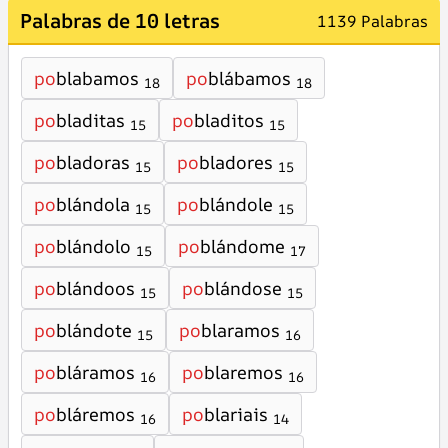
Palabras de 10 letras
1139 Palabras
po
blabamos
po
blábamos
18
18
po
bladitas
po
bladitos
15
15
po
bladoras
po
bladores
15
15
po
blándola
po
blándole
15
15
po
blándolo
po
blándome
15
17
po
blándoos
po
blándose
15
15
po
blándote
po
blaramos
15
16
po
bláramos
po
blaremos
16
16
po
bláremos
po
blariais
16
14