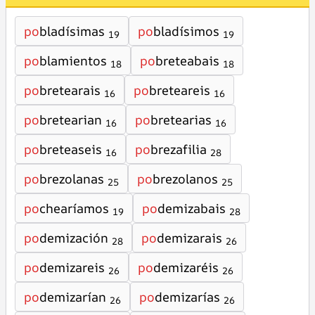
po
bladísimas
po
bladísimos
19
19
po
blamientos
po
breteabais
18
18
po
bretearais
po
breteareis
16
16
po
bretearian
po
bretearias
16
16
po
breteaseis
po
brezafilia
16
28
po
brezolanas
po
brezolanos
25
25
po
chearíamos
po
demizabais
19
28
po
demización
po
demizarais
28
26
po
demizareis
po
demizaréis
26
26
po
demizarían
po
demizarías
26
26