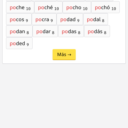
po
che
po
ché
po
cho
po
chó
10
10
10
10
po
cos
po
cra
po
dad
po
dal
9
9
9
8
po
dan
po
dar
po
das
po
dás
8
8
8
8
po
ded
9
Más →