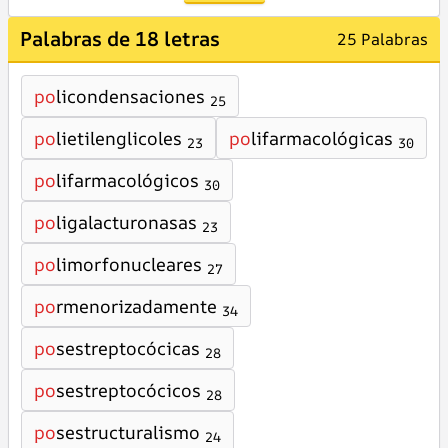
Palabras de 18 letras
25 Palabras
po
licondensaciones
25
po
lietilenglicoles
po
lifarmacológicas
23
30
po
lifarmacológicos
30
po
ligalacturonasas
23
po
limorfonucleares
27
po
rmenorizadamente
34
po
sestreptocócicas
28
po
sestreptocócicos
28
po
sestructuralismo
24