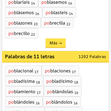
po
blaríais
po
blasemos
14
16
po
blásemos
po
blasteis
16
14
po
blazones
po
brecilla
23
22
po
brecillo
22
Más →
Palabras de 11 letras
1202 Palabras
po
blacional
po
blaciones
17
17
po
bladísima
po
bladísimo
18
18
po
blamiento
po
blándolas
17
16
po
blándoles
po
blándolos
16
16