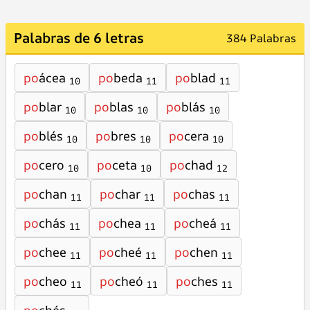
Palabras de 6 letras
384 Palabras
po
ácea
po
beda
po
blad
10
11
11
po
blar
po
blas
po
blás
10
10
10
po
blés
po
bres
po
cera
10
10
10
po
cero
po
ceta
po
chad
10
10
12
po
chan
po
char
po
chas
11
11
11
po
chás
po
chea
po
cheá
11
11
11
po
chee
po
cheé
po
chen
11
11
11
po
cheo
po
cheó
po
ches
11
11
11