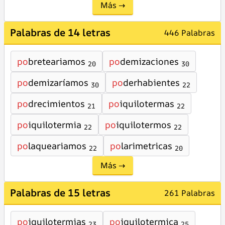
Más →
Palabras de 14 letras
446 Palabras
po
breteariamos
po
demizaciones
20
30
po
demizaríamos
po
derhabientes
30
22
po
drecimientos
po
iquilotermas
21
22
po
iquilotermia
po
iquilotermos
22
22
po
laqueariamos
po
larimetricas
22
20
Más →
Palabras de 15 letras
261 Palabras
po
iquilotermias
po
iquilotermica
23
25