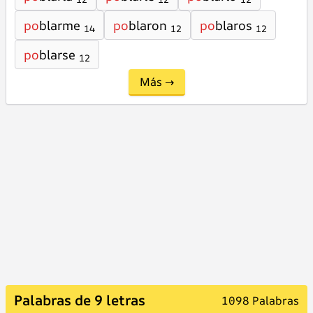
po
blarme
po
blaron
po
blaros
14
12
12
po
blarse
12
Más →
Palabras de 9 letras
1098 Palabras