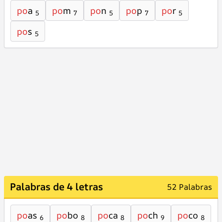
po
a
po
m
po
n
po
p
po
r
5
7
5
7
5
po
s
5
Palabras de 4 letras
52 Palabras
po
as
po
bo
po
ca
po
ch
po
co
6
8
8
9
8