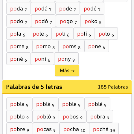
po
da
po
dá
po
de
po
dé
7
7
7
7
po
do
po
dó
po
go
po
ko
7
7
7
5
po
la
po
le
po
li
po
lí
po
lo
6
6
6
6
6
po
ma
po
mo
po
ms
po
ne
8
8
8
6
po
né
po
ni
po
ny
6
6
9
Más →
Palabras de 5 letras
185 Palabras
po
bla
po
blá
po
ble
po
blé
9
9
9
9
po
blo
po
bló
po
bos
po
bra
9
9
9
9
po
bre
po
cas
po
cha
po
chá
9
9
10
10