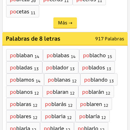
20
11
11
po
cetas
11
Más →
Palabras de 8 letras
917 Palabras
po
blaban
po
blabas
po
blacho
14
14
15
po
bladas
po
blador
po
blados
13
13
13
po
blamos
po
blanas
po
blando
14
12
13
po
blanos
po
blaran
po
blarán
12
12
12
po
blaras
po
blarás
po
blaren
12
12
12
po
blares
po
blaria
po
blaría
12
12
12
po
blarla
po
blarle
po
blarlo
12
12
12