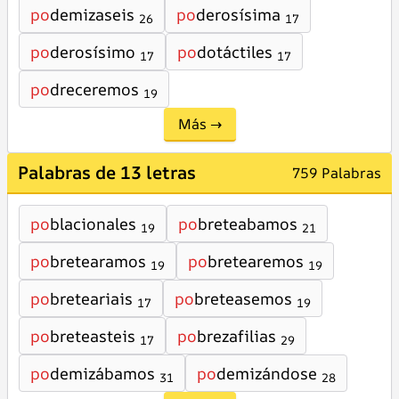
po
demizaseis
po
derosísima
26
17
po
derosísimo
po
dotáctiles
17
17
po
dreceremos
19
Más →
Palabras de 13 letras
759 Palabras
po
blacionales
po
breteabamos
19
21
po
bretearamos
po
bretearemos
19
19
po
breteariais
po
breteasemos
17
19
po
breteasteis
po
brezafilias
17
29
po
demizábamos
po
demizándose
31
28