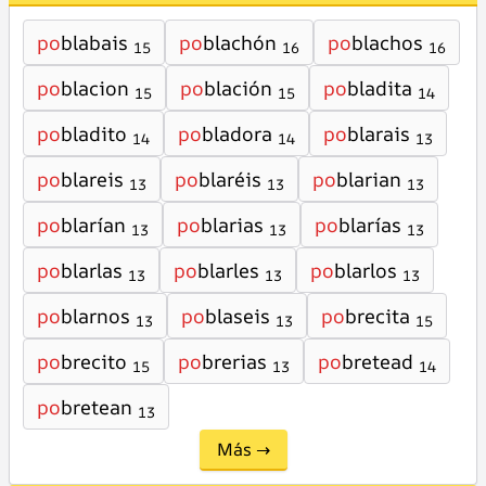
po
blabais
po
blachón
po
blachos
15
16
16
po
blacion
po
blación
po
bladita
15
15
14
po
bladito
po
bladora
po
blarais
14
14
13
po
blareis
po
blaréis
po
blarian
13
13
13
po
blarían
po
blarias
po
blarías
13
13
13
po
blarlas
po
blarles
po
blarlos
13
13
13
po
blarnos
po
blaseis
po
brecita
13
13
15
po
brecito
po
brerias
po
bretead
15
13
14
po
bretean
13
Más →