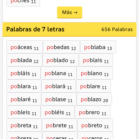
po
chés
11
Más →
Palabras de 7 letras
656 Palabras
po
áceas
po
bedas
po
blaba
11
12
13
po
blada
po
blado
po
blais
12
12
11
po
bláis
po
blana
po
blano
11
11
11
po
blara
po
blará
po
blare
11
11
11
po
blaré
po
blase
po
blazo
11
11
20
po
bleis
po
bléis
po
brero
11
11
11
po
breta
po
brete
po
breto
11
11
11
po
breza
po
ceras
po
ceros