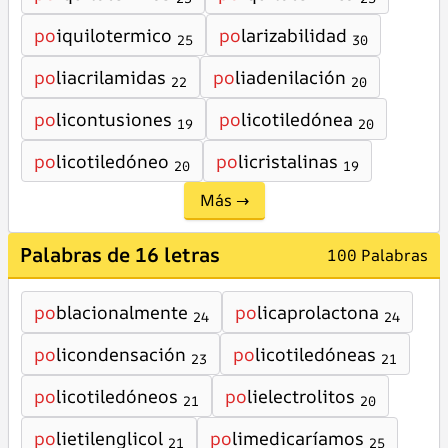
po
iquilotermico
po
larizabilidad
25
30
po
liacrilamidas
po
liadenilación
22
20
po
licontusiones
po
licotiledónea
19
20
po
licotiledóneo
po
licristalinas
20
19
Más →
Palabras de 16 letras
100 Palabras
po
blacionalmente
po
licaprolactona
24
24
po
licondensación
po
licotiledóneas
23
21
po
licotiledóneos
po
lielectrolitos
21
20
po
lietilenglicol
po
limedicaríamos
21
25