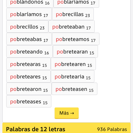
po
blándonos
po
blariamos
16
17
po
blaríamos
po
brecillas
17
23
po
brecillos
po
breteaban
23
17
po
breteabas
po
breteamos
17
17
po
breteando
po
bretearan
16
15
po
bretearas
po
bretearen
15
15
po
breteares
po
bretearia
15
15
po
bretearon
po
breteasen
15
15
po
breteases
15
Más →
Palabras de 12 letras
936 Palabras