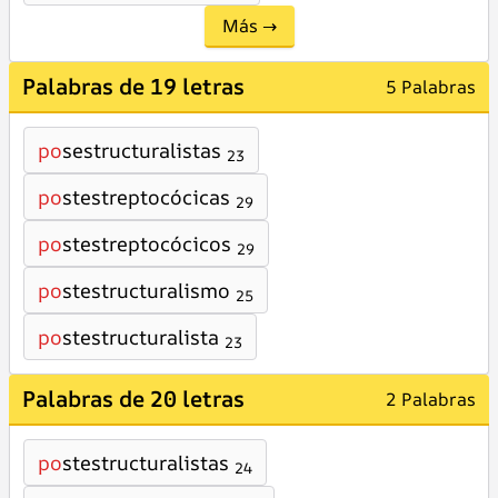
Más →
Palabras de 19 letras
5 Palabras
po
sestructuralistas
23
po
stestreptocócicas
29
po
stestreptocócicos
29
po
stestructuralismo
25
po
stestructuralista
23
Palabras de 20 letras
2 Palabras
po
stestructuralistas
24