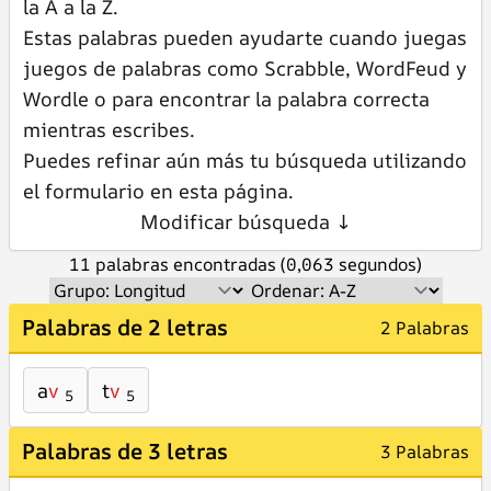
la A a la Z.
Estas palabras pueden ayudarte cuando juegas
juegos de palabras como Scrabble, WordFeud y
Wordle o para encontrar la palabra correcta
mientras escribes.
Puedes refinar aún más tu búsqueda utilizando
el formulario en esta página.
Modificar búsqueda ↓
11 palabras encontradas (0,063 segundos)
Palabras de 2 letras
2 Palabras
a
v
t
v
5
5
Palabras de 3 letras
3 Palabras