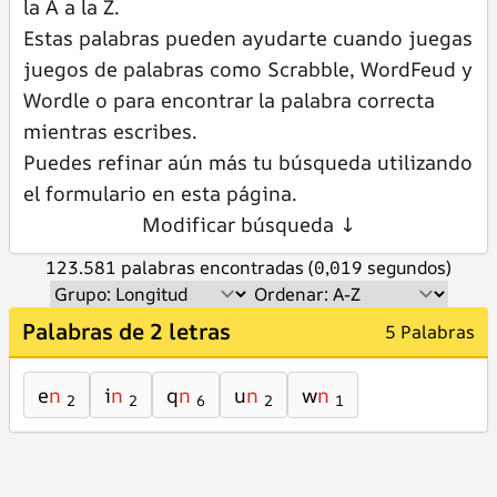
la A a la Z.
Estas palabras pueden ayudarte cuando juegas
juegos de palabras como Scrabble, WordFeud y
Wordle o para encontrar la palabra correcta
mientras escribes.
Puedes refinar aún más tu búsqueda utilizando
el formulario en esta página.
Modificar búsqueda ↓
123.581 palabras encontradas (0,019 segundos)
Palabras de 2 letras
5 Palabras
e
n
i
n
q
n
u
n
w
n
2
2
6
2
1