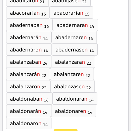
ababillaro
n
ababillase
n
21
21
abacoraria
n
abacoraría
n
15
15
abadernaba
n
abadernara
n
16
14
abadernará
n
abadernare
n
14
14
abadernaro
n
abadernase
n
14
14
abalanzaba
n
abalanzara
n
24
22
abalanzará
n
abalanzare
n
22
22
abalanzaro
n
abalanzase
n
22
22
abaldonaba
n
abaldonara
n
16
14
abaldonará
n
abaldonare
n
14
14
abaldonaro
n
14