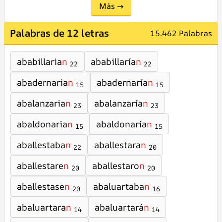
Más →
Palabras de 12 letras
15.462 Palabras
ababillaria
n
ababillaría
n
22
22
abadernaria
n
abadernaría
n
15
15
abalanzaria
n
abalanzaría
n
23
23
abaldonaria
n
abaldonaría
n
15
15
aballestaba
n
aballestara
n
22
20
aballestare
n
aballestaro
n
20
20
aballestase
n
abaluartaba
n
20
16
abaluartara
n
abaluartará
n
14
14