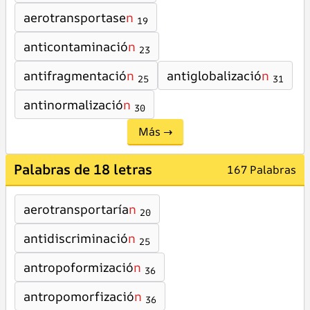
aerotransportase
n
19
anticontaminació
n
23
antifragmentació
n
antiglobalizació
n
25
31
antinormalizació
n
30
Más →
Palabras de 18 letras
167 Palabras
aerotransportaría
n
20
antidiscriminació
n
25
antropoformizació
n
36
antropomorfizació
n
36