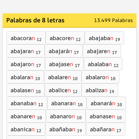
Palabras de 8 letras
13.499 Palabras
abacora
n
abacore
n
abajaba
n
12
12
19
abajara
n
abajará
n
abajare
n
17
17
17
abajaro
n
abajase
n
abalaba
n
17
17
12
abalara
n
abalare
n
abalaro
n
10
10
10
abalase
n
abalice
n
abaliza
n
10
12
19
abanaba
n
abanara
n
abanará
n
12
10
10
abanare
n
abanaro
n
abanase
n
10
10
10
abanica
n
abañaba
n
abañara
n
12
19
17