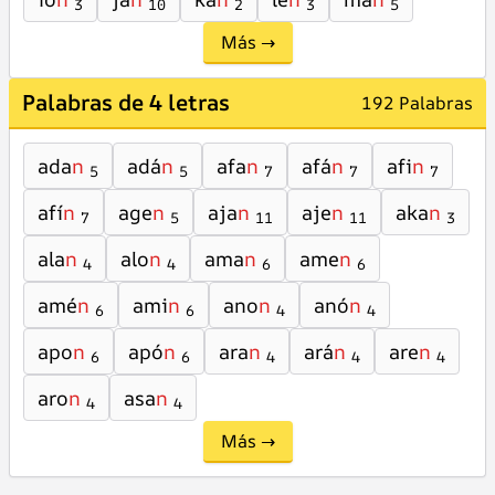
3
10
2
3
5
Más →
Palabras de 4 letras
192 Palabras
ada
n
adá
n
afa
n
afá
n
afi
n
5
5
7
7
7
afí
n
age
n
aja
n
aje
n
aka
n
7
5
11
11
3
ala
n
alo
n
ama
n
ame
n
4
4
6
6
amé
n
ami
n
ano
n
anó
n
6
6
4
4
apo
n
apó
n
ara
n
ará
n
are
n
6
6
4
4
4
aro
n
asa
n
4
4
Más →