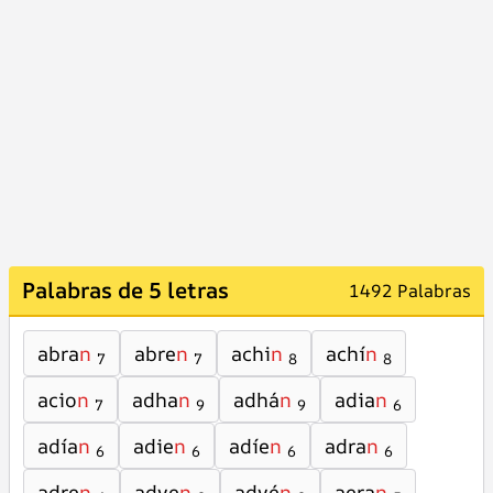
Palabras de 5 letras
1492 Palabras
abra
n
abre
n
achi
n
achí
n
7
7
8
8
acio
n
adha
n
adhá
n
adia
n
7
9
9
6
adía
n
adie
n
adíe
n
adra
n
6
6
6
6
adre
n
adve
n
advé
n
aera
n