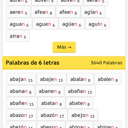
6
9
9
5
aere
n
afea
n
afee
n
agía
n
5
8
8
6
agua
n
ague
n
agüe
n
agui
n
6
6
6
6
aira
n
5
Más →
Palabras de 6 letras
3640 Palabras
abaja
n
abaje
n
abala
n
abale
n
15
15
8
8
abana
n
abane
n
abaña
n
8
8
15
abañe
n
abata
n
abate
n
15
8
8
abazo
n
abazó
n
abejo
n
17
17
15
abejó
n
abeso
n
abina
n
abine
n