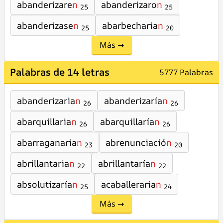
abanderizare
n
abanderizaro
n
25
25
abanderizase
n
abarbecharia
n
25
20
Más →
Palabras de 14 letras
5777 Palabras
abanderizaria
n
abanderizaría
n
26
26
abarquillaria
n
abarquillaría
n
26
26
abarraganaria
n
abrenunciació
n
23
20
abrillantaria
n
abrillantaría
n
22
22
absolutizaría
n
acaballeraria
n
25
24
Más →