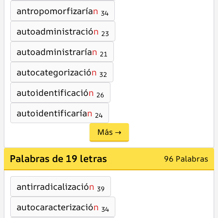
antropomorfizaría
n
34
autoadministració
n
23
autoadministraría
n
21
autocategorizació
n
32
autoidentificació
n
26
autoidentificaría
n
24
Más →
Palabras de 19 letras
96 Palabras
antirradicalizació
n
39
autocaracterizació
n
34