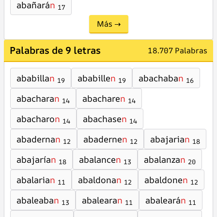
abañará
n
17
Más →
Palabras de 9 letras
18.707 Palabras
ababilla
n
ababille
n
abachaba
n
19
19
16
abachara
n
abachare
n
14
14
abacharo
n
abachase
n
14
14
abaderna
n
abaderne
n
abajaria
n
12
12
18
abajaría
n
abalance
n
abalanza
n
18
13
20
abalaria
n
abaldona
n
abaldone
n
11
12
12
abaleaba
n
abaleara
n
abaleará
n
13
11
11