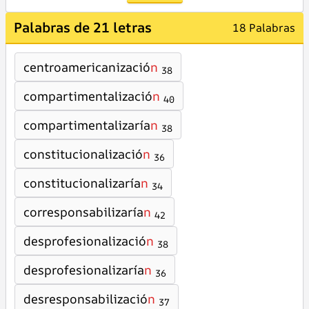
Palabras de 21 letras
18 Palabras
centroamericanizació
n
38
compartimentalizació
n
40
compartimentalizaría
n
38
constitucionalizació
n
36
constitucionalizaría
n
34
corresponsabilizaría
n
42
desprofesionalizació
n
38
desprofesionalizaría
n
36
desresponsabilizació
n
37