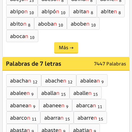
15
8
8
8
abipo
n
abipó
n
abita
n
abite
n
10
10
8
8
abito
n
aboba
n
abobe
n
8
10
10
aboca
n
10
Más →
Palabras de 7 letras
7447 Palabras
abacha
n
abache
n
abalea
n
12
12
9
abalee
n
aballa
n
aballe
n
9
15
15
abanea
n
abanee
n
abarca
n
9
9
11
abarco
n
abarra
n
abarre
n
11
15
15
abasta
n
abaste
n
abatia
n
9
9
9