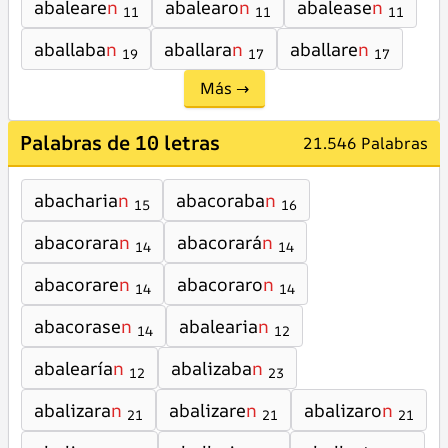
abaleare
n
abalearo
n
abalease
n
11
11
11
aballaba
n
aballara
n
aballare
n
19
17
17
Más →
Palabras de 10 letras
21.546 Palabras
abacharia
n
abacoraba
n
15
16
abacorara
n
abacorará
n
14
14
abacorare
n
abacoraro
n
14
14
abacorase
n
abalearia
n
14
12
abalearía
n
abalizaba
n
12
23
abalizara
n
abalizare
n
abalizaro
n
21
21
21