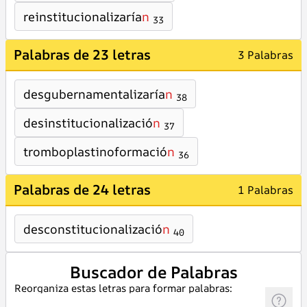
reinstitucionalizaría
n
33
Palabras de 23 letras
3 Palabras
desgubernamentalizaría
n
38
desinstitucionalizació
n
37
tromboplastinoformació
n
36
Palabras de 24 letras
1 Palabras
desconstitucionalizació
n
40
Buscador de Palabras
Reorganiza estas letras para formar palabras: