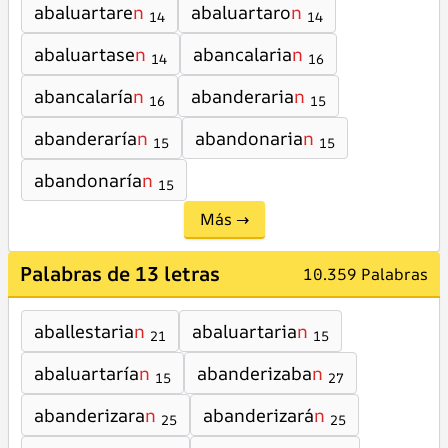
abaluartare
n
abaluartaro
n
14
14
abaluartase
n
abancalaria
n
14
16
abancalaría
n
abanderaria
n
16
15
abanderaría
n
abandonaria
n
15
15
abandonaría
n
15
Más →
Palabras de 13 letras
10.359 Palabras
aballestaria
n
abaluartaria
n
21
15
abaluartaría
n
abanderizaba
n
15
27
abanderizara
n
abanderizará
n
25
25