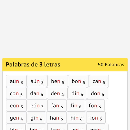
Palabras de 3 letras
50 Palabras
au
n
aú
n
be
n
bo
n
ca
n
3
3
5
5
5
co
n
da
n
de
n
di
n
do
n
5
4
4
4
4
eo
n
eó
n
fa
n
fi
n
fo
n
3
3
6
6
6
ge
n
gi
n
ha
n
hi
n
io
n
4
4
6
6
3
ió
n
ja
n
ka
n
le
n
ma
n