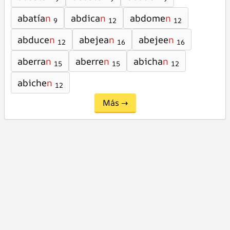
abatía
n
abdica
n
abdome
n
9
12
12
abduce
n
abejea
n
abejee
n
12
16
16
aberra
n
aberre
n
abicha
n
15
15
12
abiche
n
12
Más →