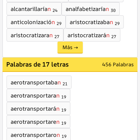
alcantarillaría
n
analfabetizaría
n
24
30
anticolonizació
n
aristocratizaba
n
29
29
aristocratizara
n
aristocratizará
n
27
27
Más →
Palabras de 17 letras
456 Palabras
aerotransportaba
n
21
aerotransportara
n
19
aerotransportará
n
19
aerotransportare
n
19
aerotransportaro
n
19