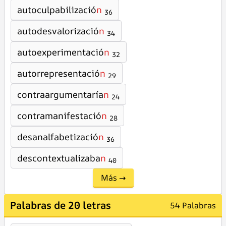
autoculpabilizació
n
36
autodesvalorizació
n
34
autoexperimentació
n
32
autorrepresentació
n
29
contraargumentaría
n
24
contramanifestació
n
28
desanalfabetizació
n
36
descontextualizaba
n
40
Más →
Palabras de 20 letras
54 Palabras