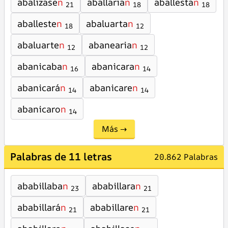
abalizase
n
aballaria
n
aballesta
n
21
18
18
aballeste
n
abaluarta
n
18
12
abaluarte
n
abanearia
n
12
12
abanicaba
n
abanicara
n
16
14
abanicará
n
abanicare
n
14
14
abanicaro
n
14
Más →
Palabras de 11 letras
20.862 Palabras
ababillaba
n
ababillara
n
23
21
ababillará
n
ababillare
n
21
21