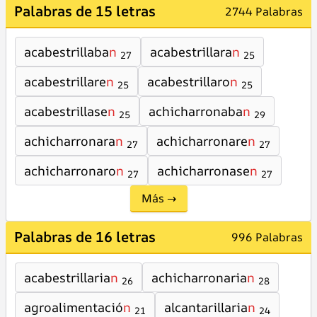
Palabras de 15 letras
2744 Palabras
acabestrillaba
n
acabestrillara
n
27
25
acabestrillare
n
acabestrillaro
n
25
25
acabestrillase
n
achicharronaba
n
25
29
achicharronara
n
achicharronare
n
27
27
achicharronaro
n
achicharronase
n
27
27
Más →
Palabras de 16 letras
996 Palabras
acabestrillaria
n
achicharronaria
n
26
28
agroalimentació
n
alcantarillaria
n
21
24