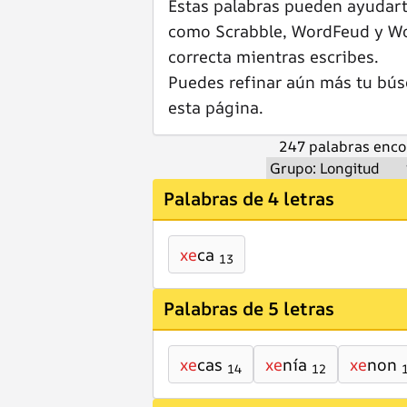
Estas palabras pueden ayudar
como Scrabble, WordFeud y Wor
correcta mientras escribes.
Puedes refinar aún más tu bús
esta página.
247 palabras enco
Palabras de 4 letras
xe
ca
13
Palabras de 5 letras
xe
cas
xe
nía
xe
non
14
12