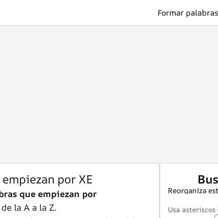
Formar palabras
e empiezan por XE
Bus
Reorganiza est
bras que empiezan por
e la A a la Z.
Usa asteriscos