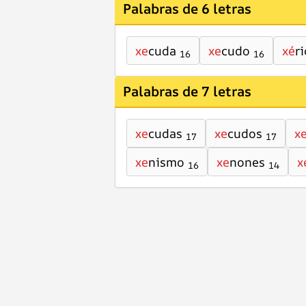
Palabras de 6 letras
xe
cuda
xe
cudo
xé
ri
16
16
Palabras de 7 letras
xe
cudas
xe
cudos
x
17
17
xe
nismo
xe
nones
x
16
14