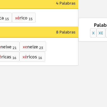
4 Palabras
ca
xé
rico
15
15
Palab
8 Palabras
X
XE
e
neixe
xe
neize
21
23
é
ricas
xé
ricos
16
16