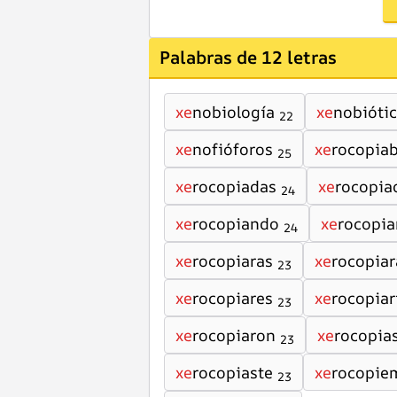
Palabras de 12 letras
xe
nobiología
xe
nobióti
22
xe
nofióforos
xe
rocopia
25
xe
rocopiadas
xe
rocopia
24
xe
rocopiando
xe
rocopia
24
xe
rocopiaras
xe
rocopiar
23
xe
rocopiares
xe
rocopiar
23
xe
rocopiaron
xe
rocopia
23
xe
rocopiaste
xe
rocopie
23