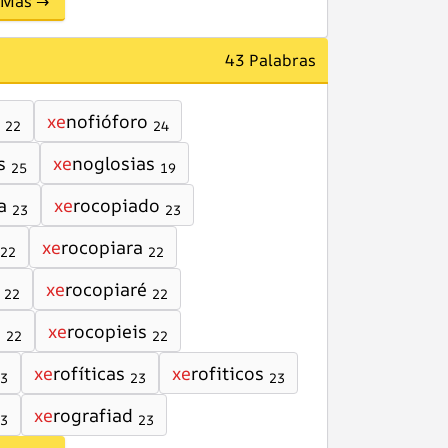
Más →
43 Palabras
xe
nofióforo
22
24
s
xe
noglosias
25
19
a
xe
rocopiado
23
23
xe
rocopiara
22
22
xe
rocopiaré
22
22
e
xe
rocopieis
22
22
xe
rofíticas
xe
rofiticos
3
23
23
xe
rografiad
3
23