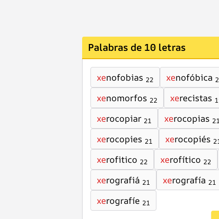
Palabras de 10 letras
xe
nofobias
xe
nofóbica
22
2
xe
nomorfos
xe
recistas
22
1
xe
rocopiar
xe
rocopias
21
2
xe
rocopies
xe
rocopiés
21
2
xe
rofitico
xe
rofítico
22
22
xe
rografiá
xe
rografía
21
21
xe
rografíe
21