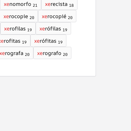
xe
nomorfo
xe
recista
21
18
xe
rocopie
xe
rocopié
20
20
xe
rofilas
xe
rófilas
19
19
xe
rofitas
xe
rófitas
19
19
xe
rografa
xe
rografo
20
20