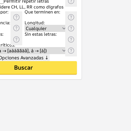
Permitir repetir letras
idere CH, LL, RR como dígrafos
por:
Que terminen en:
ncia:
Longitud:
s:
Sin estas letras:
ríticos:
Opciones Avanzadas
↓
Buscar