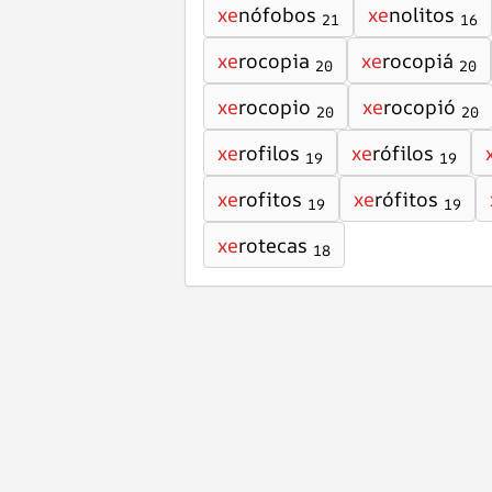
xe
nófobos
xe
nolitos
21
16
xe
rocopia
xe
rocopiá
20
20
xe
rocopio
xe
rocopió
20
20
xe
rofilos
xe
rófilos
19
19
xe
rofitos
xe
rófitos
19
19
xe
rotecas
18