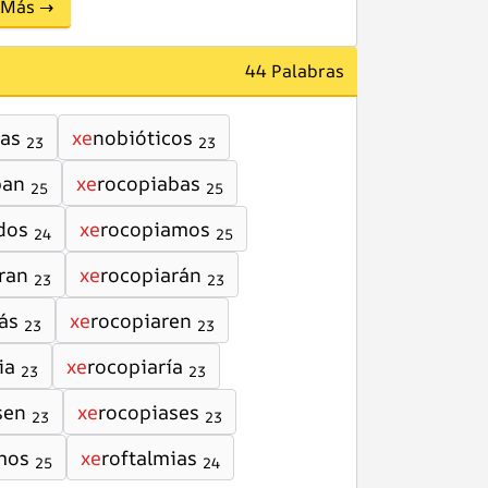
Más →
44 Palabras
cas
xe
nobióticos
23
23
ban
xe
rocopiabas
25
25
dos
xe
rocopiamos
24
25
ran
xe
rocopiarán
23
23
ás
xe
rocopiaren
23
23
ia
xe
rocopiaría
23
23
sen
xe
rocopiases
23
23
mos
xe
roftalmias
25
24