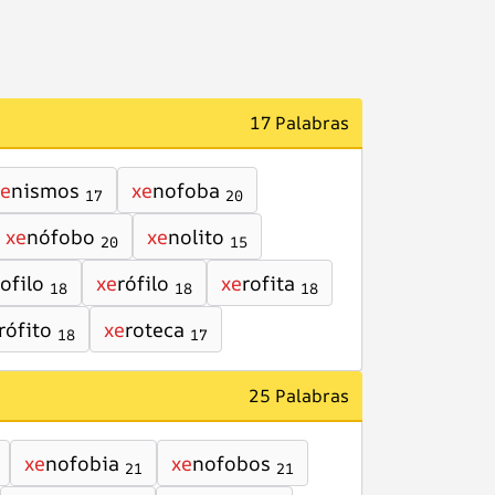
17 Palabras
xe
nismos
xe
nofoba
17
20
xe
nófobo
xe
nolito
20
15
rofilo
xe
rófilo
xe
rofita
18
18
18
rófito
xe
roteca
18
17
25 Palabras
xe
nofobia
xe
nofobos
21
21