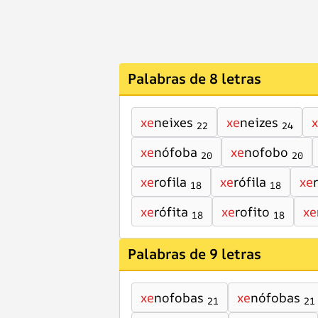
Palabras de 8 letras
xe
neixes
xe
neizes
22
24
xe
nófoba
xe
nofobo
20
20
xe
rofila
xe
rófila
xe
18
18
xe
rófita
xe
rofito
xe
18
18
Palabras de 9 letras
xe
nofobas
xe
nófobas
21
21