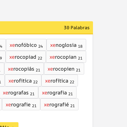
30 Palabras
xe
nofóbico
xe
noglosia
4
24
18
xe
rocopiad
xe
rocopian
9
22
21
xe
rocopiás
xe
rocopien
1
21
21
xe
rofitica
xe
rofítica
1
22
22
xe
rografas
xe
rografia
21
21
xe
rografie
xe
rografié
21
21