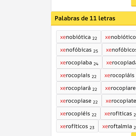
Palabras de 11 letras
xe
nobiótica
xe
nobiótico
22
xe
nofóbicas
xe
nofóbico
25
xe
rocopiaba
xe
rocopiad
24
xe
rocopiais
xe
rocopiáis
22
xe
rocopiará
xe
rocopiare
22
xe
rocopiase
xe
rocopiat
22
xe
rocopiéis
xe
rofiticas
22
2
xe
rofíticos
xe
roftalmia
23
2